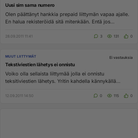
Uusi sim sama numero
Olen päättänyt hankkia prepaid liittymän vapaa ajalle.
En halua rekisteröidä sitä mitenkään. Entä jos
kalareissulla pudo...
28.09.2011 11:41
3
131
0
MUUT LIITTYMÄT
Ei vastauksia
Tekstiviestien lähetys ei onnistu
Voiko olla sellaista liittymää jolla ei onnistu
teksitiviestien lähetys. Yritin kahdella kännykällä
lähetystä eikä kumma...
12.09.2011 14:50
0
115
0