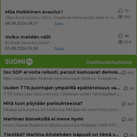
75
Miia Heikkinen avautui !
817
Olipa hyvä kirjoitus, kiitos. Ongelmat mitkä nostat esille on todellisia ja tämä ylimielisyys totta ja se näkyy kaikessa
04.08.2026 04:27
Judo
68
Voiko meidän välit
814
Koskaan parantua tästä?
05.08.2026 05:34
Ikävä
Osallistu keskusteluun
Jos SDP ei voita reilusti, persut kumoavat demokratian Suomesta
413
Näin tekisi ainakin Rydman seuratessaan idolinsa Trumpin mallia https://www.is.fi/politiikka/art-2000012187244.html
Uuden TTK-juontajan ympärillä epätietoisuus sakenee - Nyt MTV hämmentää soppaa
24
TTK tulee taas tänä syksynä. Ohjelman uudet tähtioppilaat julkistetaan torstaina 6. elokuuta klo 14 alkavassa lehdistö
Mitä tuot pöytään parisuhteessa?
424
Siinäpä se kysymys on otsikossa. Mitäpä siis tuot/toisit pöytään parisuhteessa? Oletko mies vai nainen? Koetko sen mitä
Martinan bisneksillä ei mene hyvin
300
https://www.iltalehti.fi/viihdeuutiset/a/c46da6ab-340f-4790-aaa7-0865eed2336 Yrityksen konkurssihakemus on tullut kärä
Tiesitkö? Martina Aitolehden isäpuoli on tämä suosittu laulaja
29