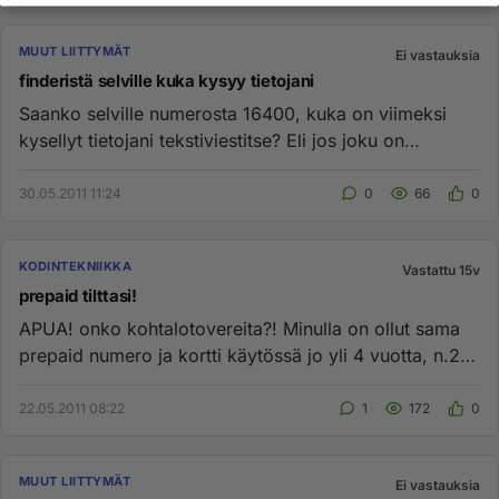
MUUT LIITTYMÄT
Ei vastauksia
finderistä selville kuka kysyy tietojani
Saanko selville numerosta 16400, kuka on viimeksi
kysellyt tietojani tekstiviestitse? Eli jos joku on
lähettänyt "Find X...
30.05.2011 11:24
0
66
0
KODINTEKNIIKKA
Vastattu 15v
prepaid tilttasi!
APUA! onko kohtalotovereita?! Minulla on ollut sama
prepaid numero ja kortti käytössä jo yli 4 vuotta, n.2
viikkoa sitte...
22.05.2011 08:22
1
172
0
MUUT LIITTYMÄT
Ei vastauksia