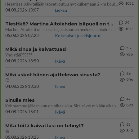
1031
Hesarissa päivitellään lapset joutuu nyt kulkemaan 2 km kouluun jösses. Ruostefillarilla tuo matka menee vaikka miten äk
04.08.2026 10:07
Lieksa
29
Tiesitkö? Martina Aitolehden isäpuoli on tämä suosittu laulaja
1011
Martina Aitolehti on seurattu julkisuuden henkilö. Lähipiiriin mahtuu muitakin tunnettuja henkilöitä. Tiesitkö, että Ma
05.08.2026 07:23
Kotimaiset julkkisjuorut
58
Mikä sinua ja kaivattuasi
926
Yhdistää??????
04.08.2026 18:50
Ikävä
66
Mitä uskot hänen ajattelevan sinusta?
906
😇
04.08.2026 18:30
Ikävä
47
Sinulle mies
890
Kohtaamme jälleen kun on oikea aika. Sitä ei voi mikään eikä kukaan estää <3 <3
04.08.2026 15:01
Ikävä
63
Mitä töitä kaivattusi on tehnyt?
840
😅
05.08.2026 13:25
Ikävä