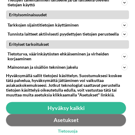
Tietojen tallentaminen laitteelle ja/tai laitteella olevien
tietojen käyttö
Soittoja tulee kyseisestä numerosta. Tietääkö kukaan
mikä numero tuo on? Kännykkään tulevissa
Erityisominaisuudet
puheluissahan on aina nume...
Tarkkojen sijaintitietojen käyttäminen
06.06.2011 13:58
5
504
0
Tunnista laitteet aktiivisesti pyydettyjen tietojen perusteella
Erityiset tarkoitukset
Tietoturva, väärinkäytösten ehkäiseminen ja virheiden
korjaaminen
Mainonnan ja sisällön tekninen jakelu
Hyväksymällä sallit tietojesi käsittelyn. Suostumuksesi koskee
tätä palvelua, hyväksymättä jättäminen voi vaikuttaa
asiakaskokemukseesi. Jotkut teknologiat saattavat perustella
tietojen käsittelyä oikeutetulla edulla, voit vastustaa tätä tai
muuttaa muita asetuksia klikkaamalla "Asetukset" linkkiä.
Hyväksy kaikki
Asetukset
Tietosuoja