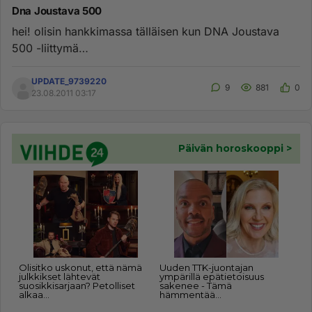
Dna Joustava 500
hei! olisin hankkimassa tälläisen kun DNA Joustava
500 -liittymä
http://www.dna.fi/verkkokauppa/matkapuhelinliittymat
...
UPDATE_9739220
9
881
0
23.08.2011 03:17