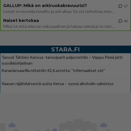
GALLUP: Mikä on arkiruokabravuurisi?
17
Lomat on monella lomailtu ja arki alkaa. Se voi tarkoittaa myös sitä, että grillailut on grillattu ja palataan arjen ruo
Naiset kertokaa
43
Miksi se että mies on seksuaalinen ja haluaa seksiä ja te olette hänen mielestänne haluttava on vastenmielistä? Mikä sii
STARA.FI
Tanssii Tähtien Kanssa -tanssiparit paljastettiin – Vappu Pimiä jätti
suosikkiohjelman
Kanariansaarilla mitattiin 42,6 astetta: ”Infernaaliset yöt”
Vaasan räjähdyksestä uutta tietoa – syynä alkoholin valmistus