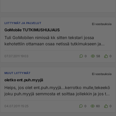
LIITTYMÄT JA PALVELUT
Ei vastauksia
GoMobile TUTKIMUSHUIJAUS
Tuli GoMobilen nimissä kk sitten tekstari jossa
kehotettiin ottamaan osaa netissä tutkimukseen ja
luvattiin kympillä vai...
07.07.2011 19:03
0
58
0
MUUT LIITTYMÄT
Ei vastauksia
oletko ent.puh.myyjä
Heips, jos olet ent.puh.myyjä...kerrotko mulle,tekeekö
joku puh.myyjä semmosta et soittaa jollekkin ja jos tää
ei vastaa...
04.07.2011 15:25
0
60
0