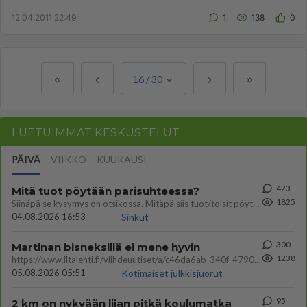
kusetukselta. Katsoka...
12.04.2011 22:49
1
138
0
16
/
30
LUETUIMMAT KESKUSTELUT
PÄIVÄ
VIIKKO
KUUKAUSI
423
Mitä tuot pöytään parisuhteessa?
1825
Siinäpä se kysymys on otsikossa. Mitäpä siis tuot/toisit pöytään parisuhteessa? Oletko mies vai nainen? Koetko sen mitä
04.08.2026 16:53
Sinkut
300
Martinan bisneksillä ei mene hyvin
1238
https://www.iltalehti.fi/viihdeuutiset/a/c46da6ab-340f-4790-aaa7-0865eed2336 Yrityksen konkurssihakemus on tullut kärä
05.08.2026 05:51
Kotimaiset julkkisjuorut
95
2 km on nykyään liian pitkä koulumatka