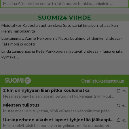
Martina Aitolehti on seurattu julkisuuden henkilö. Lähipiiriin mahtuu muitakin tunnettuja henkilöitä. Tiesitkö, että Ma
SUOMI24 VIIHDE
Muistatko? Kädestä suuhun elävä Satu sai jättimäisen rahasalkun
Henry-miljonääriltä
Luetuimmat: Aarne Pelkonen ja Noora Louhimo vihdoinkin yhdessä -
Tätä moni jo odotti
Linda Lampenius ja Pete Parkkonen yllättävät yhdessä - Tämä ei jätä
kylmäksi...
Osallistu keskusteluun
2 km on nykyään liian pitkä koulumatka
95
Hesarissa päivitellään lapset joutuu nyt kulkemaan 2 km kouluun jösses. Ruostefillarilla tuo matka menee vaikka miten äk
Miesten tuijotus
41
Mutta mies vain tuijottaa, siinä vaiheessa käännän itse pään pois. Mikä juttu? Yleensä jos joku tuijottaa tai katsoo, hä
Uusioperheen aikuiset lapset tyhjentää jääkaapin käydessään
41
Miten selvittäisitte seuraavan ongelman, meillä on uusioperhe, minulla teini-ikäiset lapset ja puolisolla aikuiset, jotk