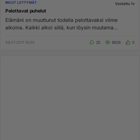
MUUT LIITTYMÄT
Vastattu 1v
Pelottavat puhelut
Elämäni on muuttunut todella pelottavaksi viime
aikoina. Kaikki alkoi siitä, kun löysin muutama
kuukausi sitten ulkoille...
08.07.2011 15:00
25
8626
0