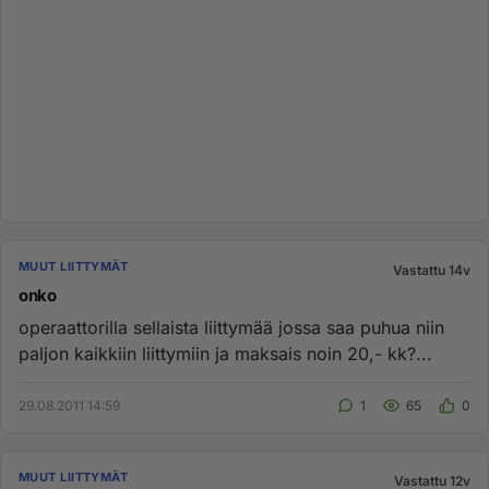
MUUT LIITTYMÄT
Vastattu 14v
onko
operaattorilla sellaista liittymää jossa saa puhua niin
paljon kaikkiin liittymiin ja maksais noin 20,- kk?...
29.08.2011 14:59
1
65
0
MUUT LIITTYMÄT
Vastattu 12v