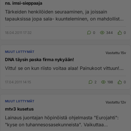
ns. imsi-sieppaaja
Tärkeiden henkilöiden seuraaminen, ja joissain
tapauksissa jopa sala- kuunteleminen, on mahdollista,
mikäli nämä pitävät...
18.04.2011 17:32
0
344
0
MUUT LIITTYMÄT
Vastattu 15v
DNA täysin paska firma nykyään!
Vittu! se on kun riisto voitaa alaa! Painukoot vittuun!...
17.04.2011 14:15
2
198
0
MUUT LIITTYMÄT
Vastattu 12v
mtv3 kusetus
Lainaus juontajan höpinöistä ohjelmasta "Eurojahti":
"kyse on tuhannesosasekunneista". Vaikuttaa