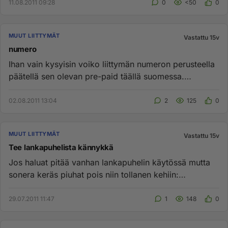
11.08.2011 09:28
0
<50
0
MUUT LIITTYMÄT
Vastattu 15v
numero
Ihan vain kysyisin voiko liittymän numeron perusteella
päätellä sen olevan pre-paid täällä suomessa.
Aiemmin muistaaksen...
02.08.2011 13:04
2
125
0
MUUT LIITTYMÄT
Vastattu 15v
Tee lankapuhelista kännykkä
Jos haluat pitää vanhan lankapuhelin käytössä mutta
sonera keräs piuhat pois niin tollanen kehiin:
http://www.dealextre...
29.07.2011 11:47
1
148
0