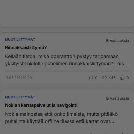
MUUT LIITTYMÄT
Ei vastauksia
Rinnakkaisliittymä?
Kellään tietoa, mikä operaattori pystyy tarjoamaan
yksityishenkilölle puhelimen rinnakkaisliittymän? Toisin
sanoen kaksi...
11.08.2011 10:20
0
443
0
MUUT LIITTYMÄT
Ei vastauksia
Nokian karttapalvelut ja navigointi
Nokia mainostaa että onko ilmaista, mutta pitääkö
puhelinta käyttää offline tilassa että kartat ovat
ilmaisia? Samaa pät...