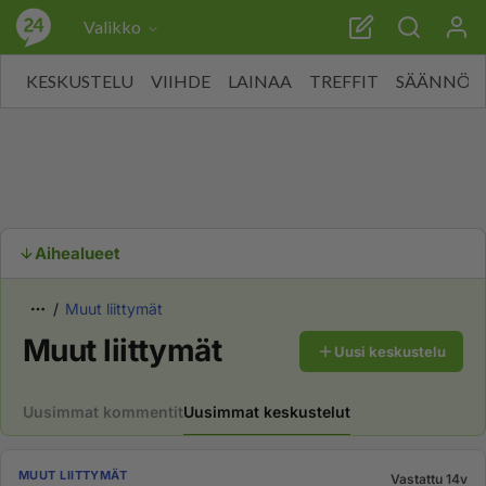
Valikko
KESKUSTELU
VIIHDE
LAINAA
TREFFIT
SÄÄNNÖT
Aihealueet
Muut liittymät
Muut liittymät
Uusi keskustelu
Uusimmat kommentit
Uusimmat keskustelut
MUUT LIITTYMÄT
Vastattu 14v