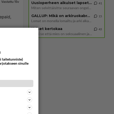
Vastattu 15v
Uusioperheen aikuiset lapset tyhjentää jääkaapin käydessään
41
Miten selvittäisitte seuraavan ongelman, meillä on uusioperhe, minulla teini-ikäiset lapset ja puolisolla aikuiset, jotk
GALLUP: Mikä on arkiruokabravuurisi?
repaid,
15
Lomat on monella lomailtu ja arki alkaa. Se voi tarkoittaa myös sitä, että grillailut on grillattu ja palataan arjen ruo
Naiset kertokaa
43
Miksi se että mies on seksuaalinen ja haluaa seksiä ja te olette hänen mielestänne haluttava on vastenmielistä? Mikä sii
2074
0
a
i laitetunniste)
arjotakseen sinulle