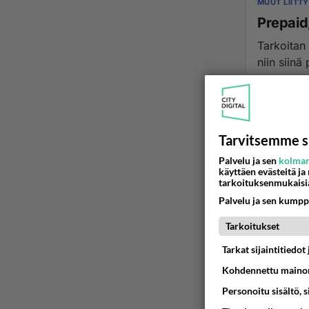
MUUT LIITT
Prepaid,
Tarkoitan 
niin siinä
22.03.2011 0
Tarvitsemme s
Palvelu ja sen
kolman
käyttäen evästeitä ja
tarkoituksenmukaisi
Palvelu ja sen kumpp
Tarkoitukset
Tarkat sijaintitiedo
Kohdennettu mainon
Personoitu sisältö, 