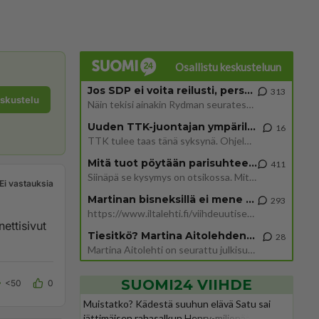
Osallistu keskusteluun
Jos SDP ei voita reilusti, persut kumoavat demokratian Suomesta
313
eskustelu
Näin tekisi ainakin Rydman seuratessaan idolinsa Trumpin mallia https://www.is.fi/politiikka/art-2000012187244.html
Uuden TTK-juontajan ympärillä epätietoisuus sakenee - Nyt MTV hämmentää soppaa
16
TTK tulee taas tänä syksynä. Ohjelman uudet tähtioppilaat julkistetaan torstaina 6. elokuuta klo 14 alkavassa lehdistö
Mitä tuot pöytään parisuhteessa?
411
Siinäpä se kysymys on otsikossa. Mitäpä siis tuot/toisit pöytään parisuhteessa? Oletko mies vai nainen? Koetko sen mitä
Ei vastauksia
Martinan bisneksillä ei mene hyvin
293
https://www.iltalehti.fi/viihdeuutiset/a/c46da6ab-340f-4790-aaa7-0865eed2336 Yrityksen konkurssihakemus on tullut kärä
ettisivut
Tiesitkö? Martina Aitolehden isäpuoli on tämä suosittu laulaja
28
Martina Aitolehti on seurattu julkisuuden henkilö. Lähipiiriin mahtuu muitakin tunnettuja henkilöitä. Tiesitkö, että Ma
SUOMI24 VIIHDE
<50
0
Muistatko? Kädestä suuhun elävä Satu sai
jättimäisen rahasalkun Henry-miljonääriltä