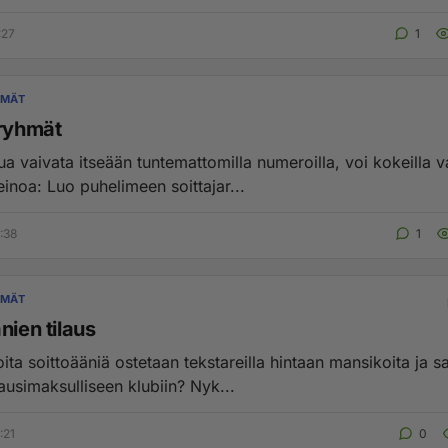
:27
1
YMÄT
aryhmät
ua vaivata itseään tuntemattomilla numeroilla, voi kokeilla 
tällaista keinoa: Luo puhelimeen soittajar...
:38
1
YMÄT
nien tilaus
ita soittoääniä ostetaan tekstareilla hintaan mansikoita ja s
liityt kuukausimaksulliseen klubiin? Nyk...
:21
0