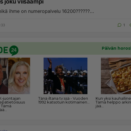
s joku viisaampi
ikä ihme on numeropalvelu 16200??????...
:33
1