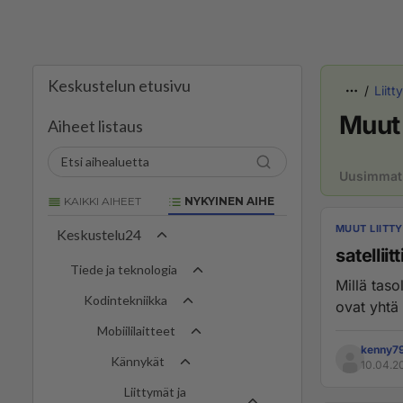
Keskustelun etusivu
Liitt
Muut 
Aiheet listaus
Uusimmat
KAIKKI AIHEET
NYKYINEN AIHE
MUUT LIITT
Keskustelu24
satelliit
Tiede ja teknologia
Millä taso
Kodintekniikka
ovat yhtä 
Mobiililaitteet
kenny7
Kännykät
10.04.20
Liittymät ja