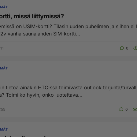
YMÄT
tti, missä liittymissä?
tymissä on USIM-kortti? Tilasin uuden puhelimen ja siihen ei
n 2v vanha saunalahden SIM-kortti...
:11
0
YMÄT
in tietoa ainakin HTC:ssa toimivasta outlook torjunta/turvall
? Toimiiko hyvin, onko luotettava...
:55
0
YMÄT