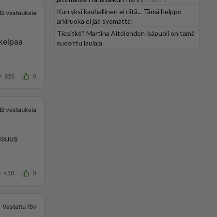
Kun yksi kauhallinen ei riitä... Tämä helppo
Ei vastauksia
arkiruoka ei jää syömättä!
Tiesitkö? Martina Aitolehden isäpuoli on tämä
 kelpaa
suosittu laulaja
825
0
Ei vastauksia
isuus
<50
0
Vastattu 15v