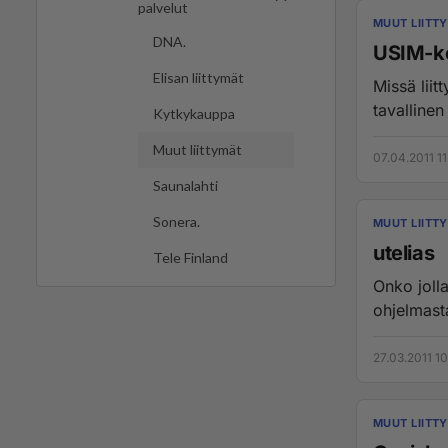
palvelut
MUUT LIITT
DNA.
USIM-kor
Elisan liittymät
Missä liit
tavalline
Kytkykauppa
Muut liittymät
07.04.2011 11
Saunalahti
Sonera.
MUUT LIITT
utelias
Tele Finland
Onko jolla
ohjelmasta
27.03.2011 10
MUUT LIITT