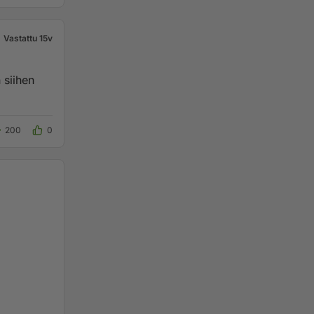
Vastattu 15v
 siihen
200
0