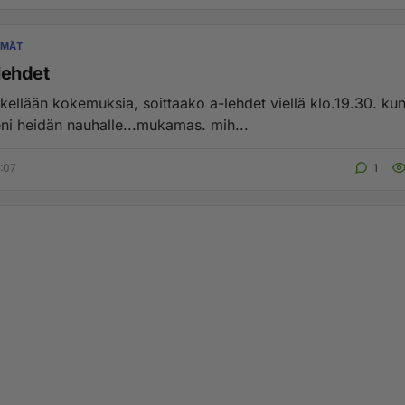
YMÄT
-lehdet
kellään kokemuksia, soittaako a-lehdet viellä klo.19.30. kun
ni heidän nauhalle...mukamas. mih...
9:07
1