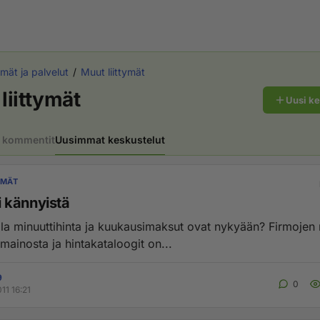
ymät ja palvelut
Muut liittymät
liittymät
Uusi k
 kommentit
Uusimmat keskustelut
YMÄT
ti kännyistä
lla minuuttihinta ja kuukausimaksut ovat nykyään? Firmojen n
mainosta ja hintakataloogit on...
9
0
11 16:21