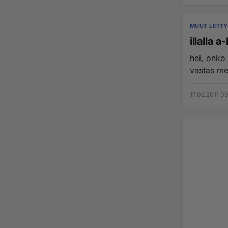
MUUT LIITT
illalla a
hei, onko 
vastas me
17.02.2011 0