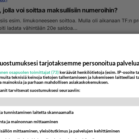
YMÄT
 jolla voi soittaa maksullisiin numeroihin?
siis esim. limukoneeseen soittoa. Mulla oli aikanaan TF:n p
 piti ladata vähintään 20e saldoa...
7:43
1
uostumuksesi tarjotaksemme personoitua palvelu
nen osapuolen toimittajat (73)
keräävät henkilötietoja (esim. IP-osoite ta
 muita teknisiä keinoja tietojen tallentamiseen ja lukemiseen laitteellasi t
a mainoksia ja parhaan mahdollisen asiakaskokemuksen.
anit tarvitsevat suostumuksesi seuraaviin:
t ja tunnistaminen laitetta skannaamalla
ta ja mainonnan mittaaminen
sisällön mittaaminen, yleisötutkimus ja palvelujen kehittäminen