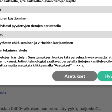
n laitteelle ja/tai laitteella olevien tietojen käyttö
t
etojen käyttäminen
iivisesti pyydettyjen tietojen perusteella
et
äytösten ehkäiseminen ja virheiden korjaaminen
YMÄT
uu osoitteessa?
ön tekninen jakelu
ietojesi käsittelyn. Suostumuksesi koskee tätä palvelua, hyväksymättä jä
 olemassa palvelu josta sai selville osoitteen perusteella kuk
mukseesi. Jotkut teknologiat saattavat perustella tietojen käsittelyä oike
arilla siis selvisi. onko vi...
uttaa muita asetuksia klikkaamalla "Asetukset" linkkiä.
Asetukset
Hyv
:10
1
YMÄT
 ostaa 0400- alkuisen numeron. Löytyykö, paljonko?...