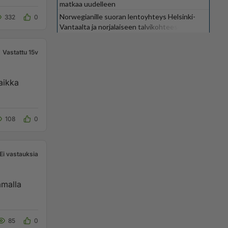
matkaa uudelleen
Norwegianille suoran lentoyhteys Helsinki-
332
0
Vantaalta ja norjalaiseen talvikohteeseen
Vastattu 15v
vaikka
108
0
Ei vastauksia
amalla
85
0