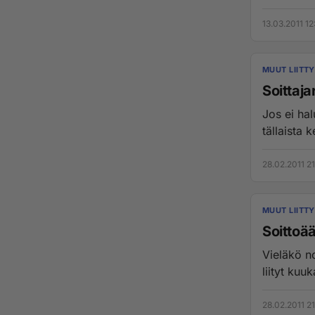
13.03.2011 12
MUUT LIITT
Soittaj
Jos ei hal
28.02.2011 21
MUUT LIITT
Soittoää
Vieläkö no
28.02.2011 21