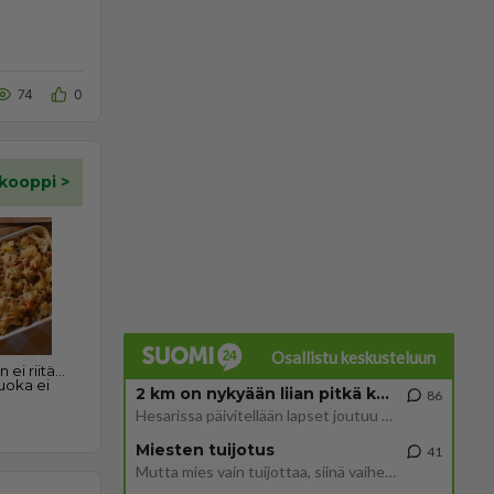
74
0
Osallistu keskusteluun
2 km on nykyään liian pitkä koulumatka
86
Hesarissa päivitellään lapset joutuu nyt kulkemaan 2 km kouluun jösses. Ruostefillarilla tuo matka menee vaikka miten äk
Miesten tuijotus
41
Mutta mies vain tuijottaa, siinä vaiheessa käännän itse pään pois. Mikä juttu? Yleensä jos joku tuijottaa tai katsoo, hä