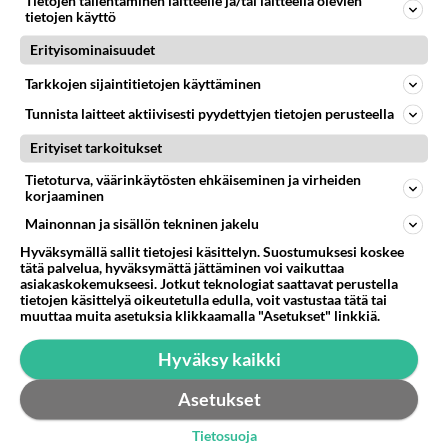
Tietojen tallentaminen laitteelle ja/tai laitteella olevien
tietojen käyttö
Eli puhelimeeni pystyy soittamaan ja tulee tekstarit.
Itse pystyn myös soittamaan, mutta viestit ei lähde
Erityisominaisuudet
eteenpäin.. Ti...
Tarkkojen sijaintitietojen käyttäminen
04.11.2009 17:10
0
181
0
Tunnista laitteet aktiivisesti pyydettyjen tietojen perusteella
Erityiset tarkoitukset
Tietoturva, väärinkäytösten ehkäiseminen ja virheiden
korjaaminen
Mainonnan ja sisällön tekninen jakelu
Hyväksymällä sallit tietojesi käsittelyn. Suostumuksesi koskee
tätä palvelua, hyväksymättä jättäminen voi vaikuttaa
asiakaskokemukseesi. Jotkut teknologiat saattavat perustella
tietojen käsittelyä oikeutetulla edulla, voit vastustaa tätä tai
muuttaa muita asetuksia klikkaamalla "Asetukset" linkkiä.
Hyväksy kaikki
Asetukset
Tietosuoja