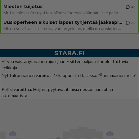
Miesten tuijotus
45
Mutta mies vain tuijottaa, siinä vaiheessa käännän itse pään pois. Mikä juttu? Yleensä jos joku tuijottaa tai katsoo, hä
Uusioperheen aikuiset lapset tyhjentää jääkaapin käydessään
61
Miten selvittäisitte seuraavan ongelman, meillä on uusioperhe, minulla teini-ikäiset lapset ja puolisolla aikuiset, jotk
STARA.FI
Hirveä väistänyt nainen ajoi ojaan – sitten paljastui huolestuttavia
seikkoja
Nyt tuli punainen varoitus 27 kaupunkiin Italiassa: ”Äärimmäinen helle”
Poliisi varoittaa: Huijarit pyytävät ihmisiä nostamaan rahaa
automaatista