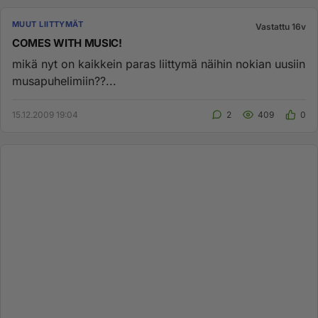
MUUT LIITTYMÄT
Vastattu 16v
COMES WITH MUSIC!
mikä nyt on kaikkein paras liittymä näihin nokian uusiin
musapuhelimiin??...
15.12.2009 19:04
2
409
0