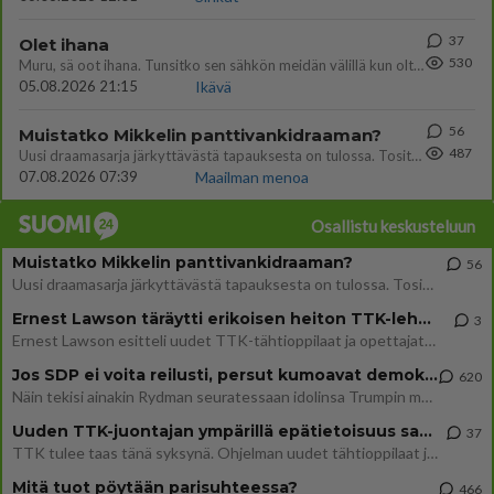
37
Olet ihana
530
Muru, sä oot ihana. Tunsitko sen sähkön meidän välillä kun oltiin ihan låhekkäin? 👩‍❤️‍👩❤️😼😘
05.08.2026 21:15
Ikävä
56
Muistatko Mikkelin panttivankidraaman?
487
Uusi draamasarja järkyttävästä tapauksesta on tulossa. Tositapahtumiin perustuva sarja ammentaa vuoden 1986 Mikkelin pan
07.08.2026 07:39
Maailman menoa
Osallistu keskusteluun
Muistatko Mikkelin panttivankidraaman?
56
Uusi draamasarja järkyttävästä tapauksesta on tulossa. Tositapahtumiin perustuva sarja ammentaa vuoden 1986 Mikkelin pan
Ernest Lawson täräytti erikoisen heiton TTK-lehdistötilaisuudessa: " Onko tässä tarkoituksena...?"
3
Ernest Lawson esitteli uudet TTK-tähtioppilaat ja opettajat torstaina 6.8. lehdistölle. Tulevalla kaudella on yksi hausk
Jos SDP ei voita reilusti, persut kumoavat demokratian Suomesta
620
Näin tekisi ainakin Rydman seuratessaan idolinsa Trumpin mallia https://www.is.fi/politiikka/art-2000012187244.html
Uuden TTK-juontajan ympärillä epätietoisuus sakenee - Nyt MTV hämmentää soppaa
37
TTK tulee taas tänä syksynä. Ohjelman uudet tähtioppilaat julkistetaan torstaina 6. elokuuta klo 14 alkavassa lehdistö
Mitä tuot pöytään parisuhteessa?
466