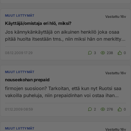
MUUT LIITTYMÄT
Vastattu 16v
Käyttäjä/omistaja eri hlö, miksi?
Jos kännykänkäyttäjä on aikuinen henkilö joka osaa
pitää huolta itsestään tms., niin miksi hän on merkitty
vain kännykkä...
08.12.2009 17:29
3
238
0
MUUT LIITTYMÄT
Vastattu 16v
nouseekohan prepaid
firmojen suosioon? Tarkoitan, että kun nyt Ruotsi saa
vakoilla puheluja, niin prepaidinhan voi ostaa ihan
nimettömänä. P...
01.12.2009 08:59
2
276
0
MUUT LIITTYMÄT
Vastattu 16v