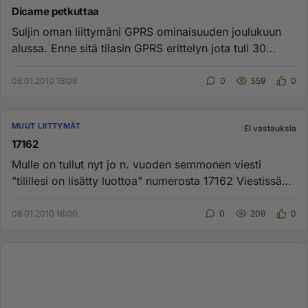
Dicame petkuttaa
Suljin oman liittymäni GPRS ominaisuuden joulukuun
alussa. Enne sitä tilasin GPRS erittelyn jota tuli 30
sivua. Eli tuha...
08.01.2010 16:06
0
559
0
MUUT LIITTYMÄT
Ei vastauksia
17162
Mulle on tullut nyt jo n. vuoden semmonen viesti
"tilillesi on lisätty luottoa" numerosta 17162 Viestissä
lukee että voi...
08.01.2010 16:00
0
209
0