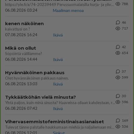
788
https://yle.fi/a/74-20239449 Perussuomalaisilla hurja- ja ylivoimaisesti suurin nousu tässä uudessa Ylen gallupissa. Kyl
06.08.2026 03:24
Maailman menoa
46
kenen näköinen
717
kaivattusi on ?
07.08.2026 16:24
Ikävä
42
Mikä on ollut
654
Söpöintä välillämme?
06.08.2026 14:44
Ikävä
37
Hyvännäköinen pakkaus
599
Olet hyvännäköinen pakkaus nainen.
06.08.2026 13:03
Ikävä
30
Tykkäätköhän vielä minusta?
596
Yhtä paljon, kuin minä sinusta? Haaveissa ollaan kahdestaan, rauhassa ja lähennytään fyysisesti ja tutustutaan syvemmin
06.08.2026 07:42
Ikävä
169
Vihervasemmistofeministinaisasianaiset
536
Tulevat tänne palstalle haukkumaan miehiä ja naljailemaan miehelle, kehuvat olevansa heitä parempia. Itse asuvat MIEHE
06.08.2026 12:01
Sinkut