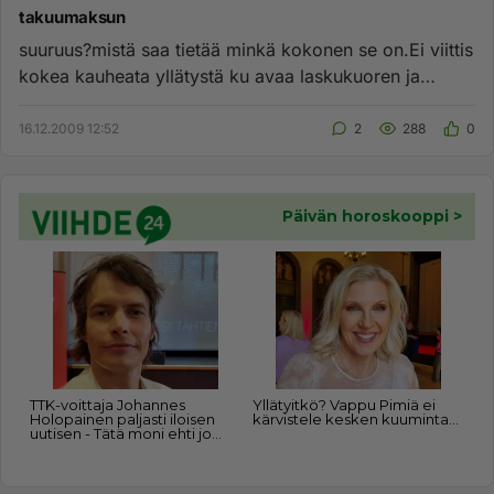
takuumaksun
suuruus?mistä saa tietää minkä kokonen se on.Ei viittis
kokea kauheata yllätystä ku avaa laskukuoren ja
etukätee vois v...
16.12.2009 12:52
2
288
0