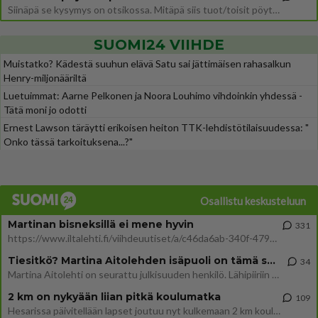
Siinäpä se kysymys on otsikossa. Mitäpä siis tuot/toisit pöytään parisuhteessa? Oletko mies vai nainen? Koetko sen mitä
SUOMI24 VIIHDE
Muistatko? Kädestä suuhun elävä Satu sai jättimäisen rahasalkun
Henry-miljonääriltä
Luetuimmat: Aarne Pelkonen ja Noora Louhimo vihdoinkin yhdessä -
Tätä moni jo odotti
Ernest Lawson täräytti erikoisen heiton TTK-lehdistötilaisuudessa: "
Onko tässä tarkoituksena...?"
Osallistu keskusteluun
Martinan bisneksillä ei mene hyvin
331
https://www.iltalehti.fi/viihdeuutiset/a/c46da6ab-340f-4790-aaa7-0865eed2336 Yrityksen konkurssihakemus on tullut kärä
Tiesitkö? Martina Aitolehden isäpuoli on tämä suosittu laulaja
34
Martina Aitolehti on seurattu julkisuuden henkilö. Lähipiiriin mahtuu muitakin tunnettuja henkilöitä. Tiesitkö, että Ma
2 km on nykyään liian pitkä koulumatka
109
Hesarissa päivitellään lapset joutuu nyt kulkemaan 2 km kouluun jösses. Ruostefillarilla tuo matka menee vaikka miten äk