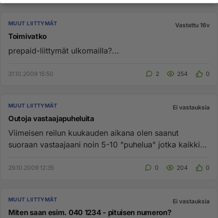
MUUT LIITTYMÄT
Vastattu 16v
Toimivatko
prepaid-liittymät ulkomailla?...
31.10.2009 15:50
2
254
0
MUUT LIITTYMÄT
Ei vastauksia
Outoja vastaajapuheluita
Viimeisen reilun kuukauden aikana olen saanut
suoraan vastaajaani noin 5-10 "puhelua" jotka kaikki
vaikuttaisivat olevan...
29.10.2009 12:35
0
204
0
MUUT LIITTYMÄT
Ei vastauksia
Miten saan esim. 040 1234 - pituisen numeron?