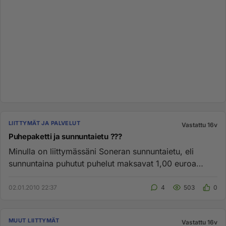
LIITTYMÄT JA PALVELUT
Vastattu 16v
Puhepaketti ja sunnuntaietu ???
Minulla on liittymässäni Soneran sunnuntaietu, eli
sunnuntaina puhutut puhelut maksavat 1,00 euroa
puheajasta riippumatt...
02.01.2010 22:37
4
503
0
MUUT LIITTYMÄT
Vastattu 16v