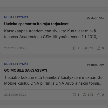
MUUT LIITTYMÄT
Vastattu 16v
Uudelta operaattorilta rajut tarjoukset
Katsokaapas Academican sivuilta: Kun tilaat minkä
tahansa Academican GSM-liittymän ennen 1.1.2010,
saat 100 € alennukse...
26.11.2009 18:25
2
619
0
MUUT LIITTYMÄT
Vastattu 16v
GO MOBILE SAKSASSA?!
Tietääkö kukaan että toimiiko? käsitykseni mukaan Go
Mobile kuuluu DNA piiriin ja DNA Arvo ainakin toimii
sakssa, mietin...
21.11.2009 20:22
1
348
0