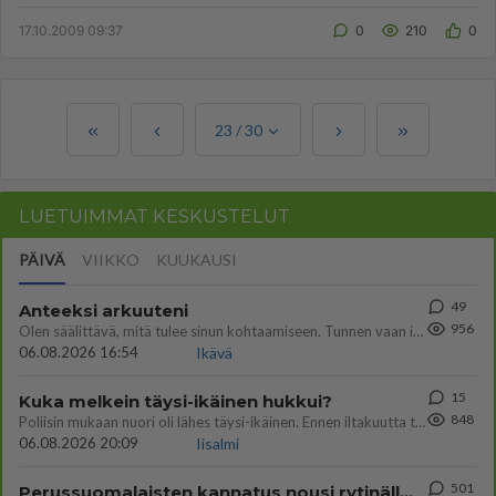
www.viestikunkku.fi/regis...
17.10.2009 09:37
0
210
0
23
/
30
LUETUIMMAT KESKUSTELUT
PÄIVÄ
VIIKKO
KUUKAUSI
49
Anteeksi arkuuteni
956
Olen säälittävä, mitä tulee sinun kohtaamiseen. Tunnen vaan itseni todella epävarmaksi sun kanssa. Jos minun olisi pitän
06.08.2026 16:54
Ikävä
15
Kuka melkein täysi-ikäinen hukkui?
848
Poliisin mukaan nuori oli lähes täysi-ikäinen. Ennen iltakuutta tulleen ilmoituksen mukaan ihminen oli joutunut mahdoll
06.08.2026 20:09
Iisalmi
501
Perussuomalaisten kannatus nousi rytinällä Ylen tänään julkaisemassa tuoreimmassa gallup-kyselyssä.