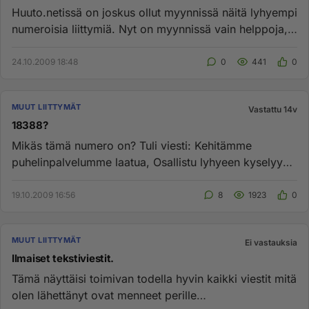
Huuto.netissä on joskus ollut myynnissä näitä lyhyempi
numeroisia liittymiä. Nyt on myynnissä vain helppoja,
pitkänumero...
24.10.2009 18:48
0
441
0
MUUT LIITTYMÄT
Vastattu 14v
18388?
Mikäs tämä numero on? Tuli viesti: Kehitämme
puhelinpalvelumme laatua, Osallistu lyhyeen kyselyyn
ilmaiseksi vastaamalla...
19.10.2009 16:56
8
1923
0
MUUT LIITTYMÄT
Ei vastauksia
Ilmaiset tekstiviestit.
Tämä näyttäisi toimivan todella hyvin kaikki viestit mitä
olen lähettänyt ovat menneet perille