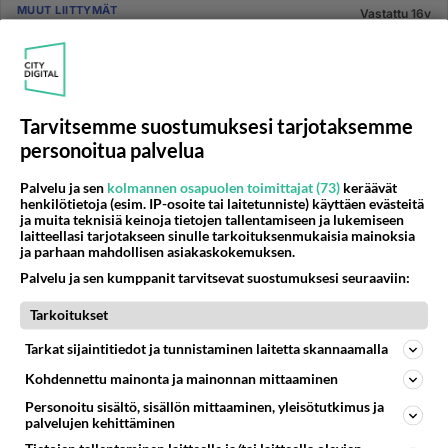
MUUT LIITTYMÄT
Vastattu 16v
Miten saisi tietystä numerosta saapuvien tekstivietit
estoon?
Elikkä vähän häiritseviä viestejä tuleee eräästä
numerosta joten miten saisi tämän estettyä? Ei sen
Tarvitsemme suostumuksesi tarjotaksemme
takia viittis numero...
personoitua palvelua
12.11.2009 19:07
2
299
0
Palvelu ja sen
kolmannen osapuolen toimittajat (73)
keräävät
henkilötietoja (esim. IP-osoite tai laitetunniste) käyttäen evästeitä
ja muita teknisiä keinoja tietojen tallentamiseen ja lukemiseen
MUUT LIITTYMÄT
Vastattu 16v
laitteellasi tarjotakseen sinulle tarkoituksenmukaisia mainoksia
Puhelinnumero salaiseksi
ja parhaan mahdollisen asiakaskokemuksen.
Tietääkö joku, miten saan puhelinnumeroni salaiseksi?
Palvelu ja sen kumppanit tarvitsevat suostumuksesi seuraaviin:
Siis sillä tavalla, ettei sitä saa mistään
Tarkoitukset
numeropalvelusta....
Tarkat sijaintitiedot ja tunnistaminen laitetta skannaamalla
05.11.2009 18:48
2
1501
0
Kohdennettu mainonta ja mainonnan mittaaminen
Personoitu sisältö, sisällön mittaaminen, yleisötutkimus ja
MUUT LIITTYMÄT
Ei vastauksia
palvelujen kehittäminen
En saa viestejä lähetettyä