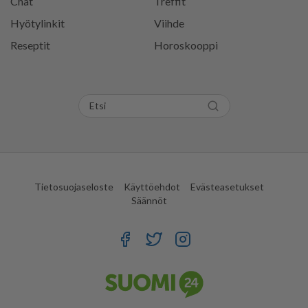
Chat
Treffit
Hyötylinkit
Viihde
Reseptit
Horoskooppi
Tietosuojaseloste
Käyttöehdot
Evästeasetukset
Säännöt