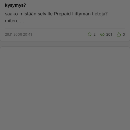
kysymys?
saako mistään selville Prepaid liittymän tietoja?
miten.....
29.11.2009 20:41
2
201
0