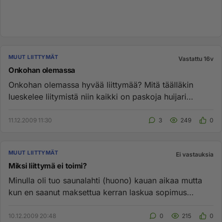
MUUT LIITTYMÄT
Vastattu 16v
Onkohan olemassa
Onkohan olemassa hyvää liittymää? Mitä täälläkin
lueskelee liitymistä niin kaikki on paskoja huijari
firmoja, varokaa s...
11.12.2009 11:30
3
249
0
MUUT LIITTYMÄT
Ei vastauksia
Miksi liittymä ei toimi?
Minulla oli tuo saunalahti (huono) kauan aikaa mutta
kun en saanut maksettua kerran laskua sopimus
sanottiin irti. Tämän...
10.12.2009 20:48
0
215
0