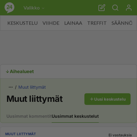
Valikko
KESKUSTELU
VIIHDE
LAINAA
TREFFIT
SÄÄNNÖT
Aihealueet
Muut liittymät
Muut liittymät
Uusi keskustelu
Uusimmat kommentit
Uusimmat keskustelut
MUUT LIITTYMÄT
Ei vastauksia