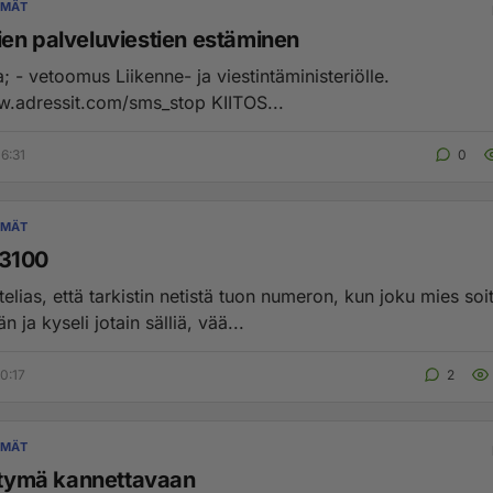
YMÄT
en palveluviestien estäminen
ta; - vetoomus Liikenne- ja viestintäministeriölle.
http://www.adressit.com/sms_stop KIITOS...
6:31
0
YMÄT
3100
utelias, että tarkistin netistä tuon numeron, kun joku mies soi
 ja kyseli jotain sälliä, vää...
0:17
2
YMÄT
ittymä kannettavaan