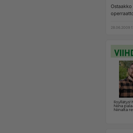
Ostaakko paikallinen prepeidi jok
operraatto
28.06.2009 1