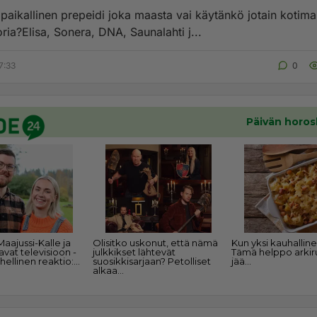
a maasta vai käytänkö jotain kotimaista
ria?Elisa, Sonera, DNA, Saunalahti j...
7:33
0