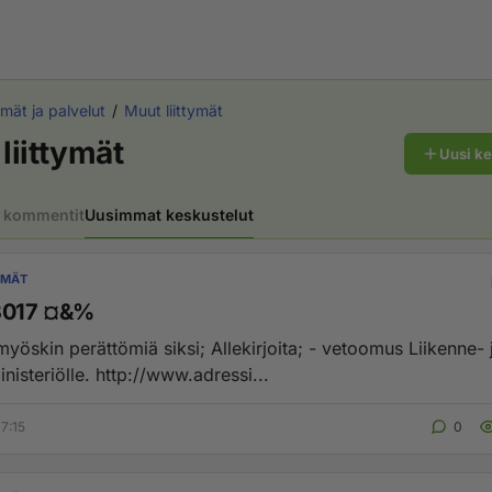
ymät ja palvelut
Muut liittymät
liittymät
Uusi k
 kommentit
Uusimmat keskustelut
YMÄT
017 ¤&%
rättömiä siksi; Allekirjoita; - vetoomus Liikenne- ja
viestintäministeriölle. http://www.adressi...
7:15
0