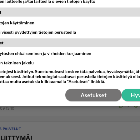
n laitteelle ja/tai laitteella olevien tietojen käyttö
t
etojen käyttäminen
iivisesti pyydettyjen tietojen perusteella
et
äytösten ehkäiseminen ja virheiden korjaaminen
YMÄT
ön tekninen jakelu
 voimassa?!
ietojesi käsittelyn. Suostumuksesi koskee tätä palvelua, hyväksymättä jä
mukseesi. Jotkut teknologiat saattavat perustella tietojen käsittelyä oike
mailla ja tulen joka loma suomeen. Sen takia olen ostannu h
uttaa muita asetuksia klikkaamalla "Asetukset" linkkiä.
rtin minkä sain R-Kioskilta, eli Kol...
Asetukset
Hyv
_8962640
19
09 13:10
A PALVELUT
 LIITTYMÄ!