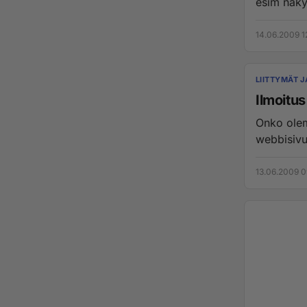
esim näkyy
14.06.2009 1
LIITTYMÄT J
Ilmoitus
Onko olema
webbisivui
13.06.2009 0