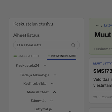
Keskustelun etusivu
Liitt
Muut 
Aiheet listaus
Uusimmat
KAIKKI AIHEET
NYKYINEN AIHE
MUUT LIITT
Keskustelu24
SMS173
Tiede ja teknologia
Veloittaa myöskin pe
Kodintekniikka
Mobiililaitteet
29.06.2009 0
Kännykät
Liittymät ja