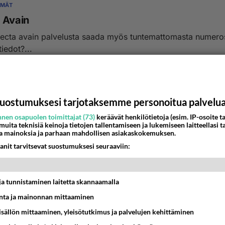
YMÄT
 Avain
ecta avain palvelusta saada myös tuntemattomasta numero
tiedot?...
1
009 13:03
uostumuksesi tarjotaksemme personoitua palvelu
nen osapuolen toimittajat (73)
keräävät henkilötietoja (esim. IP-osoite ta
 muita teknisiä keinoja tietojen tallentamiseen ja lukemiseen laitteellasi t
a mainoksia ja parhaan mahdollisen asiakaskokemuksen.
anit tarvitsevat suostumuksesi seuraaviin:
t ja tunnistaminen laitetta skannaamalla
ta ja mainonnan mittaaminen
sisällön mittaaminen, yleisötutkimus ja palvelujen kehittäminen