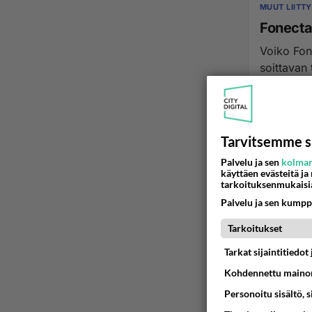
MUUT LIITT
Fonecta
Voiko Fon
soittavan 
marimp
21.06.2
Tarvitsemme s
Palvelu ja sen
kolman
käyttäen evästeitä ja
tarkoituksenmukaisi
Palvelu ja sen kumpp
Tarkoitukset
Tarkat sijaintitiedo
Kohdennettu mainon
Personoitu sisältö, 