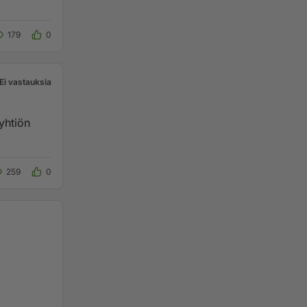
179
0
Ei vastauksia
yhtiön
259
0