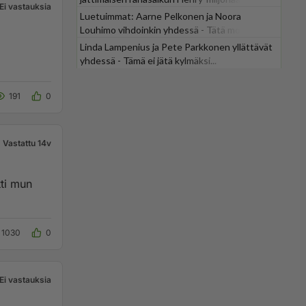
Ei vastauksia
Luetuimmat: Aarne Pelkonen ja Noora
Louhimo vihdoinkin yhdessä - Tätä moni jo
odotti
Linda Lampenius ja Pete Parkkonen yllättävät
yhdessä - Tämä ei jätä kylmäksi...
191
0
Vastattu 14v
tti mun
1030
0
Ei vastauksia