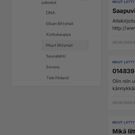
MUUT LIITT
palvelut
Saapuvi
DNA.
Allekirjoi
Elisan liittymät
Kytkykauppa
29.06.2009 0
Muut liittymät
Saunalahti
MUUT LIITT
Sonera.
014839
Tele Finland
Olin niin 
kännykkään
28.06.2009 2
MUUT LIITT
Mikä li