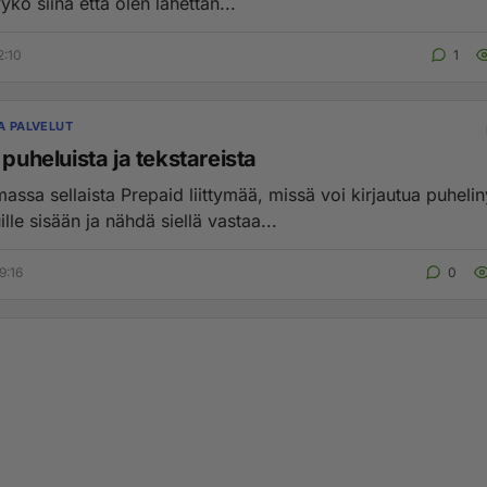
kö siinä että olen lähettän...
2:10
1
A PALVELUT
 puheluista ja tekstareista
ssa sellaista Prepaid liittymää, missä voi kirjautua puhelin
lle sisään ja nähdä siellä vastaa...
9:16
0