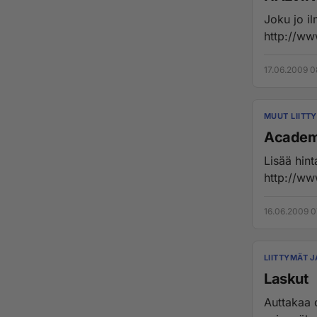
Joku jo il
17.06.2009 0
MUUT LIITT
Academ
Lisää hinta- ja palvelu
16.06.2009 0
LIITTYMÄT J
Laskut
Auttakaa o