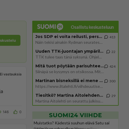
Osallistu keskusteluun
Jos SDP ei voita reilusti, persut kumoavat demokratian Suomesta
413
eskustelu
Näin tekisi ainakin Rydman seuratessaan idolinsa Trumpin mallia https://www.is.fi/politiikka/art-2000012187244.html
Uuden TTK-juontajan ympärillä epätietoisuus sakenee - Nyt MTV hämmentää soppaa
22
TTK tulee taas tänä syksynä. Ohjelman uudet tähtioppilaat julkistetaan torstaina 6. elokuuta klo 14 alkavassa lehdistö
Mitä tuot pöytään parisuhteessa?
424
Siinäpä se kysymys on otsikossa. Mitäpä siis tuot/toisit pöytään parisuhteessa? Oletko mies vai nainen? Koetko sen mitä
Ei vastauksia
Martinan bisneksillä ei mene hyvin
300
https://www.iltalehti.fi/viihdeuutiset/a/c46da6ab-340f-4790-aaa7-0865eed2336 Yrityksen konkurssihakemus on tullut kärä
Tiesitkö? Martina Aitolehden isäpuoli on tämä suosittu laulaja
29
Martina Aitolehti on seurattu julkisuuden henkilö. Lähipiiriin mahtuu muitakin tunnettuja henkilöitä. Tiesitkö, että Ma
146
0
SUOMI24 VIIHDE
Muistatko? Kädestä suuhun elävä Satu sai
jättimäisen rahasalkun Henry-miljonääriltä