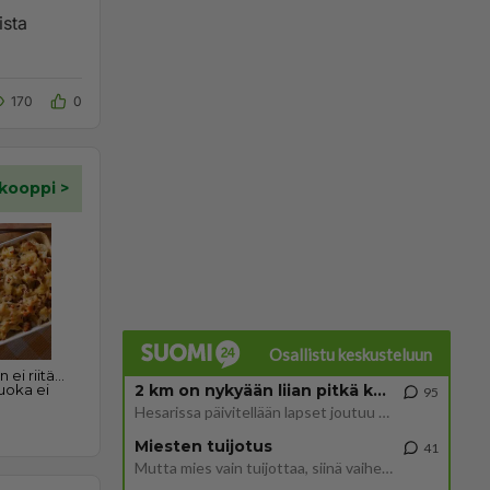
170
0
Osallistu keskusteluun
2 km on nykyään liian pitkä koulumatka
95
Hesarissa päivitellään lapset joutuu nyt kulkemaan 2 km kouluun jösses. Ruostefillarilla tuo matka menee vaikka miten äk
Miesten tuijotus
41
Mutta mies vain tuijottaa, siinä vaiheessa käännän itse pään pois. Mikä juttu? Yleensä jos joku tuijottaa tai katsoo, hä