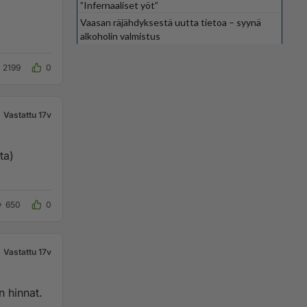
”Infernaaliset yöt”
Vaasan räjähdyksestä uutta tietoa – syynä
alkoholin valmistus
2199
0
Vastattu 17v
650
0
Vastattu 17v
n hinnat.