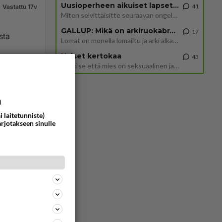
Uusioperheen aikuiset lapset tyhjentää jääkaapin käydessään
41
Vastattu 17v
Miten selvittäisitte seuraavan ongelman, meillä on uusioperhe, minulla teini-ikäiset lapset ja puolisolla aikuiset, jotk
GALLUP: Mikä on arkiruokabravuurisi?
17
sta
Lomat on monella lomailtu ja arki alkaa. Se voi tarkoittaa myös sitä, että grillailut on grillattu ja palataan arjen ruo
Naiset kertokaa
43
Miksi se että mies on seksuaalinen ja haluaa seksiä ja te olette hänen mielestänne haluttava on vastenmielistä? Mikä sii
268
0
a
i laitetunniste)
arjotakseen sinulle