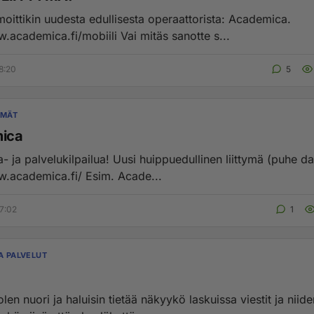
moittikin uudesta edullisesta operaattorista: Academica.
http://www.academica.fi/mobiili Vai mitäs sanotte s...
8:20
5
YMÄT
ica
kilpailua! Uusi huippuedullinen liittymä (puhe data)
http://www.academica.fi/ Esim. Acade...
7:02
1
A PALVELUT
len nuori ja haluisin tietää näkyykö laskuissa viestit ja niide