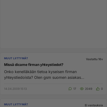
MUUT LIITTYMÄT
Vastattu 16v
Missä dicame firman yhteystiedot?
Onko kenelläkään tietoa kyseisen firman
yhteystiedoista? Olen gsm suomen asiakas
määräaikaisella sopimuksella ja haluais...
14.04.2009 15:13
17
2049
0
MUUT LIITTYMÄT
Ei vastauksia