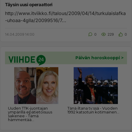
Täysin uusi operaattori
http://www.itviikko.fi/talous/2009/04/14/turkulaislafka
-uhoaa-4glla/20099516/7...
14.04.2009 14:00
0
229
0