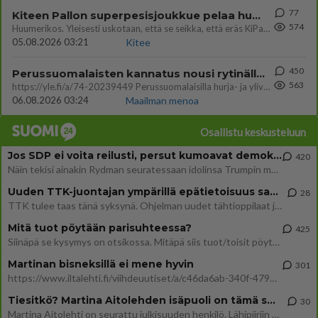
77
Kiteen Pallon superpesisjoukkue pelaa huumeiden vaikutuksen alaisena
574
Huumerikos. Yleisesti uskotaan, että se seikka, että eräs KiPan pelaaja kärähtää huumeista, on vain jäävuoren huippu. M
05.08.2026 03:21
Kitee
450
Perussuomalaisten kannatus nousi rytinällä Ylen tänään julkaisemassa tuoreimmassa gallup-kyselyssä.
563
https://yle.fi/a/74-20239449 Perussuomalaisilla hurja- ja ylivoimaisesti suurin nousu tässä uudessa Ylen gallupissa. Kyl
06.08.2026 03:24
Maailman menoa
Osallistu keskusteluun
Jos SDP ei voita reilusti, persut kumoavat demokratian Suomesta
420
Näin tekisi ainakin Rydman seuratessaan idolinsa Trumpin mallia https://www.is.fi/politiikka/art-2000012187244.html
Uuden TTK-juontajan ympärillä epätietoisuus sakenee - Nyt MTV hämmentää soppaa
28
TTK tulee taas tänä syksynä. Ohjelman uudet tähtioppilaat julkistetaan torstaina 6. elokuuta klo 14 alkavassa lehdistö
Mitä tuot pöytään parisuhteessa?
425
Siinäpä se kysymys on otsikossa. Mitäpä siis tuot/toisit pöytään parisuhteessa? Oletko mies vai nainen? Koetko sen mitä
Martinan bisneksillä ei mene hyvin
301
https://www.iltalehti.fi/viihdeuutiset/a/c46da6ab-340f-4790-aaa7-0865eed2336 Yrityksen konkurssihakemus on tullut kärä
Tiesitkö? Martina Aitolehden isäpuoli on tämä suosittu laulaja
30
Martina Aitolehti on seurattu julkisuuden henkilö. Lähipiiriin mahtuu muitakin tunnettuja henkilöitä. Tiesitkö, että Ma