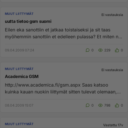
MUUT LIITTYMÄT
Ei vastauksia
uutta tietoo gsm suomi
Eilen eka sanottiin et jatkaa toistaiseksi ja sit taas
myöhemmin sanottiin et edelleen pulassa? Et miten nyt
on, luovutt...
09.04.2009 07:24
0
229
0
MUUT LIITTYMÄT
Ei vastauksia
Academica GSM
http://www.academica.fi/gsm.aspx Saas katsoo
kuinka kauan nuokin liittymät sitten tulevat olemaan,
jos niitä ylipäätään...
08.04.2009 15:07
0
798
0
MUUT LIITTYMÄT
Vastattu 17v