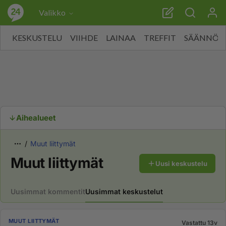
Valikko
KESKUSTELU
VIIHDE
LAINAA
TREFFIT
SÄÄNNÖT
Aihealueet
Muut liittymät
Muut liittymät
Uusi keskustelu
Uusimmat kommentit
Uusimmat keskustelut
MUUT LIITTYMÄT
Vastattu 13v