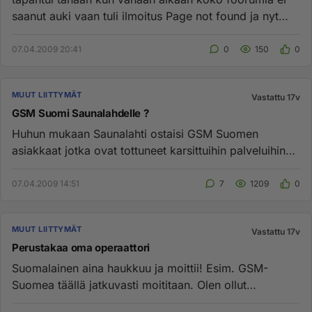
saanut auki vaan tuli ilmoitus Page not found ja nyt
kun sais jotenki...
07.04.2009 20:41
0
150
0
MUUT LIITTYMÄT
Vastattu 17v
GSM Suomi Saunalahdelle ?
Huhun mukaan Saunalahti ostaisi GSM Suomen
asiakkaat jotka ovat tottuneet karsittuihin palveluihin
joita Saunalahtikin n...
07.04.2009 14:51
7
1209
0
MUUT LIITTYMÄT
Vastattu 17v
Perustakaa oma operaattori
Suomalainen aina haukkuu ja moittii! Esim. GSM-
Suomea täällä jatkuvasti moititaan. Olen ollut
tyytyväinen asiaiaks jo...