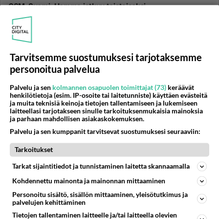
GSM-Suomi: Homma jatkuu toistaiseksi
http://www.digitoday.fi/mobiili/2009/04/08/gsm-
suomi-homma-jatkuu-toistaiseksi/20099239/66 GSM
Suomi siis jatkaa kusetu...
Tarvitsemme suostumuksesi tarjotaksemme
08.04.2009 14:17
8
1431
0
personoitua palvelua
Palvelu ja sen
kolmannen osapuolen toimittajat (73)
keräävät
MUUT LIITTYMÄT
Vastattu 17v
henkilötietoja (esim. IP-osoite tai laitetunniste) käyttäen evästeitä
Miten käy GSM-SUOMI kytkypuhelin liittymille?
ja muita teknisiä keinoja tietojen tallentamiseen ja lukemiseen
laitteellasi tarjotakseen sinulle tarkoituksenmukaisia mainoksia
Kytkykaupan aikaa on vielä muutama kuukausi jäljellä.
ja parhaan mahdollisen asiakaskokemuksen.
Sim lukitusta ei puhelimessa ole mutta sopimus sitova
Palvelu ja sen kumppanit tarvitsevat suostumuksesi seuraaviin:
ja vuoden mi...
Tarkoitukset
08.04.2009 12:25
2
369
0
Tarkat sijaintitiedot ja tunnistaminen laitetta skannaamalla
Kohdennettu mainonta ja mainonnan mittaaminen
MUUT LIITTYMÄT
Vastattu 17v
GSM Suomen kohtalo
Personoitu sisältö, sisällön mittaaminen, yleisötutkimus ja
palvelujen kehittäminen
http://www.digitoday.fi/mobiili/2009/04/08/gsm-
Tietojen tallentaminen laitteelle ja/tai laitteella olevien