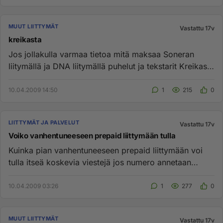
MUUT LIITTYMÄT
Vastattu 17v
kreikasta
Jos jollakulla varmaa tietoa mitä maksaa Soneran
liitymällä ja DNA liitymällä puhelut ja tekstarit Kreikasta
Suomeen sek...
10.04.2009 14:50
1
215
0
LIITTYMÄT JA PALVELUT
Vastattu 17v
Voiko vanhentuneeseen prepaid liittymään tulla
Kuinka pian vanhentuneeseen prepaid liittymään voi
tulla itseä koskevia viestejä jos numero annetaan
uudestaan jonkun to...
10.04.2009 03:26
1
277
0
MUUT LIITTYMÄT
Vastattu 17v