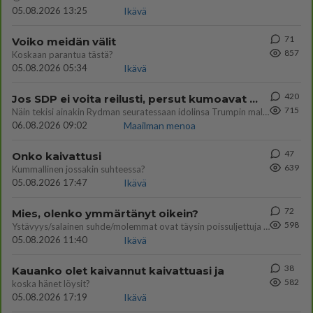
05.08.2026 13:25
Ikävä
71
Voiko meidän välit
857
Koskaan parantua tästä?
05.08.2026 05:34
Ikävä
420
Jos SDP ei voita reilusti, persut kumoavat demokratian Suomesta
715
Näin tekisi ainakin Rydman seuratessaan idolinsa Trumpin mallia https://www.is.fi/politiikka/art-2000012187244.html
06.08.2026 09:02
Maailman menoa
47
Onko kaivattusi
639
Kummallinen jossakin suhteessa?
05.08.2026 17:47
Ikävä
72
Mies, olenko ymmärtänyt oikein?
598
Ystävyys/salainen suhde/molemmat ovat täysin poissuljettuja asioita? Nainen
05.08.2026 11:40
Ikävä
38
Kauanko olet kaivannut kaivattuasi ja
582
koska hänet löysit?
05.08.2026 17:19
Ikävä