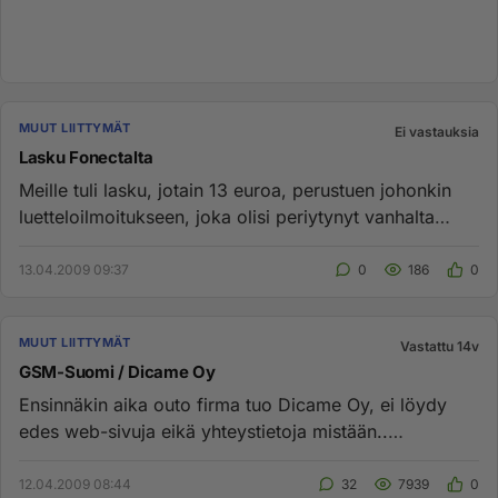
MUUT LIITTYMÄT
Ei vastauksia
Lasku Fonectalta
Meille tuli lasku, jotain 13 euroa, perustuen johonkin
luetteloilmoitukseen, joka olisi periytynyt vanhalta
luetteloa ju...
13.04.2009 09:37
0
186
0
MUUT LIITTYMÄT
Vastattu 14v
GSM-Suomi / Dicame Oy
Ensinnäkin aika outo firma tuo Dicame Oy, ei löydy
edes web-sivuja eikä yhteystietoja mistään..
http://www.prosessori.f...
12.04.2009 08:44
32
7939
0