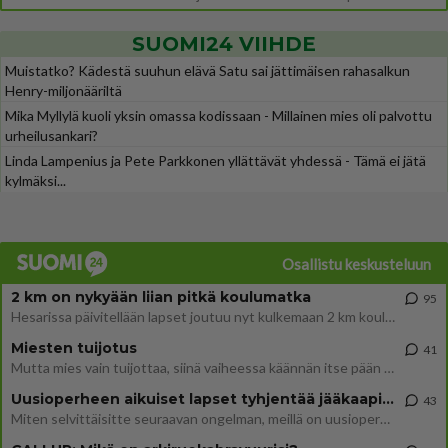
SUOMI24 VIIHDE
Muistatko? Kädestä suuhun elävä Satu sai jättimäisen rahasalkun
Henry-miljonääriltä
Mika Myllylä kuoli yksin omassa kodissaan - Millainen mies oli palvottu
urheilusankari?
Linda Lampenius ja Pete Parkkonen yllättävät yhdessä - Tämä ei jätä
kylmäksi...
Osallistu keskusteluun
2 km on nykyään liian pitkä koulumatka
95
Hesarissa päivitellään lapset joutuu nyt kulkemaan 2 km kouluun jösses. Ruostefillarilla tuo matka menee vaikka miten äk
Miesten tuijotus
41
Mutta mies vain tuijottaa, siinä vaiheessa käännän itse pään pois. Mikä juttu? Yleensä jos joku tuijottaa tai katsoo, hä
Uusioperheen aikuiset lapset tyhjentää jääkaapin käydessään
43
Miten selvittäisitte seuraavan ongelman, meillä on uusioperhe, minulla teini-ikäiset lapset ja puolisolla aikuiset, jotk