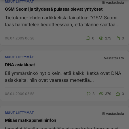
MUUT LIITTYMÄT
Ei vastauksia
GSM Suomi ja täydessä pulassa olevat yritykset
Tietokone-lehden artikkelista lainattua: "GSM Suomi
taas harmittelee tiedotteessaan, että tilanne saattaa
aiheuttaa tu...
08.04.2009 06:28
0
275
0
MUUT LIITTYMÄT
Vastattu 17v
DNA asiakkaat
Eli ymmärsinkö nyt oikein, että kaikki ketkä ovat DNA
asiakkaita, niin ovat vaarassa menettää
puhelinnumeronsa / liittym...
08.04.2009 05:58
3
379
0
MUUT LIITTYMÄT
Ei vastauksia
Mikäs matkapuhelininfon
tapahtui tänään kun vähään aikaan koko foorumia ei