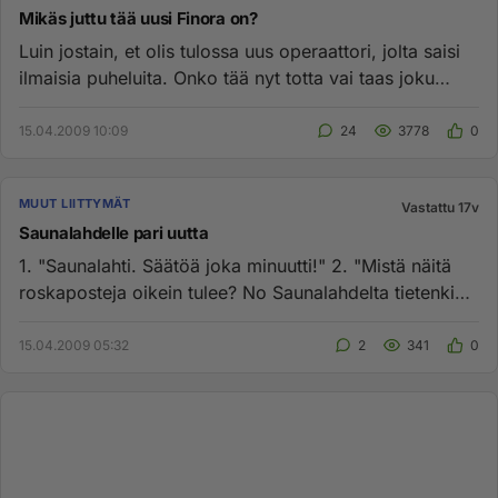
Mikäs juttu tää uusi Finora on?
Luin jostain, et olis tulossa uus operaattori, jolta saisi
ilmaisia puheluita. Onko tää nyt totta vai taas joku
huhu vaa...
15.04.2009 10:09
24
3778
0
MUUT LIITTYMÄT
Vastattu 17v
Saunalahdelle pari uutta
1. "Saunalahti. Säätöä joka minuutti!" 2. "Mistä näitä
roskaposteja oikein tulee? No Saunalahdelta tietenkin."
Saa...
15.04.2009 05:32
2
341
0