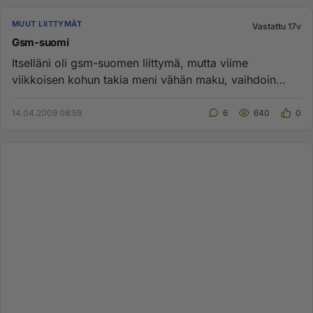
MUUT LIITTYMÄT
Vastattu 17v
Gsm-suomi
Itselläni oli gsm-suomen liittymä, mutta viime
viikkoisen kohun takia meni vähän maku, vaihdoin
sitten kokonaan pois uud...
14.04.2009 08:59
6
640
0