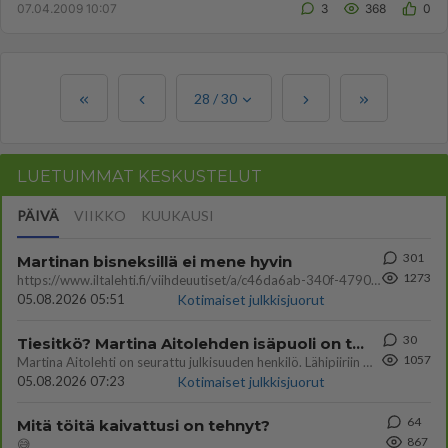
07.04.2009 10:07
3
368
0
28
/
30
LUETUIMMAT KESKUSTELUT
PÄIVÄ
VIIKKO
KUUKAUSI
301
Martinan bisneksillä ei mene hyvin
1273
https://www.iltalehti.fi/viihdeuutiset/a/c46da6ab-340f-4790-aaa7-0865eed2336 Yrityksen konkurssihakemus on tullut kärä
05.08.2026 05:51
Kotimaiset julkkisjuorut
30
Tiesitkö? Martina Aitolehden isäpuoli on tämä suosittu laulaja
1057
Martina Aitolehti on seurattu julkisuuden henkilö. Lähipiiriin mahtuu muitakin tunnettuja henkilöitä. Tiesitkö, että Ma
05.08.2026 07:23
Kotimaiset julkkisjuorut
64
Mitä töitä kaivattusi on tehnyt?
867
😅