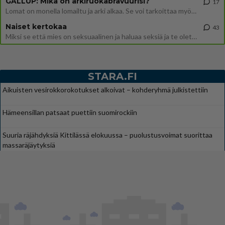
GALLUP: Mikä on arkiruokabravuurisi?
17
Lomat on monella lomailtu ja arki alkaa. Se voi tarkoittaa myös sitä, että grillailut on grillattu ja palataan arjen ruo
Naiset kertokaa
43
Miksi se että mies on seksuaalinen ja haluaa seksiä ja te olette hänen mielestänne haluttava on vastenmielistä? Mikä sii
STARA.FI
Aikuisten vesirokkorokotukset alkoivat – kohderyhmä julkistettiin
Hämeensillan patsaat puettiin suomirockiin
Suuria räjähdyksiä Kittilässä elokuussa – puolustusvoimat suorittaa
massaräjäytyksiä