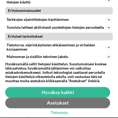
suomen-kohtalo-on-pankinjohtajan-
tietojen käyttö
poydalla/20099177/66 "GSM Suomen tuleva...
Erityisominaisuudet
08.04.2009 08:19
2
380
0
Tarkkojen sijaintitietojen käyttäminen
Tunnista laitteet aktiivisesti pyydettyjen tietojen perusteella
Erityiset tarkoitukset
Tietoturva, väärinkäytösten ehkäiseminen ja virheiden
korjaaminen
Mainonnan ja sisällön tekninen jakelu
Hyväksymällä sallit tietojesi käsittelyn. Suostumuksesi koskee
tätä palvelua, hyväksymättä jättäminen voi vaikuttaa
asiakaskokemukseesi. Jotkut teknologiat saattavat perustella
tietojen käsittelyä oikeutetulla edulla, voit vastustaa tätä tai
muuttaa muita asetuksia klikkaamalla "Asetukset" linkkiä.
Hyväksy kaikki
Asetukset
Tietosuoja