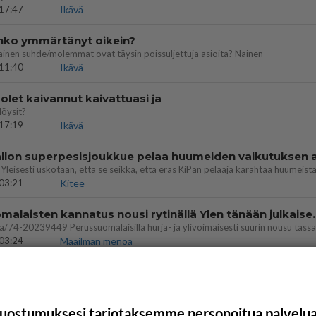
17:47
Ikävä
enko ymmärtänyt oikein?
ainen suhde/molemmat ovat täysin poissuljettuja asioita? Nainen
11:40
Ikävä
let kaivannut kaivattuasi ja
löysit?
17:19
Ikävä
03:21
Kitee
Perussuomalaisten kannatus nousi rytinäll
03:24
Maailman menoa
uostumuksesi tarjotaksemme personoitua palvelu