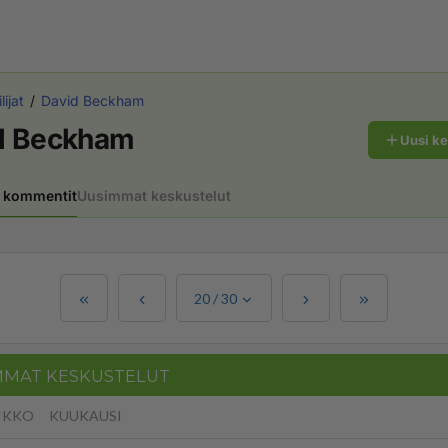
lijat
David Beckham
d Beckham
Uusi k
 kommentit
Uusimmat keskustelut
20
/
30
MMAT KESKUSTELUT
IKKO
KUUKAUSI