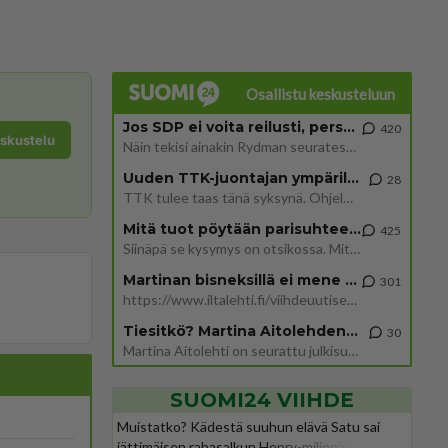
Osallistu keskusteluun
Jos SDP ei voita reilusti, persut kumoavat demokratian Suomesta
420
eskustelu
Näin tekisi ainakin Rydman seuratessaan idolinsa Trumpin mallia https://www.is.fi/politiikka/art-2000012187244.html
Uuden TTK-juontajan ympärillä epätietoisuus sakenee - Nyt MTV hämmentää soppaa
28
TTK tulee taas tänä syksynä. Ohjelman uudet tähtioppilaat julkistetaan torstaina 6. elokuuta klo 14 alkavassa lehdistö
Mitä tuot pöytään parisuhteessa?
425
Siinäpä se kysymys on otsikossa. Mitäpä siis tuot/toisit pöytään parisuhteessa? Oletko mies vai nainen? Koetko sen mitä
Martinan bisneksillä ei mene hyvin
301
https://www.iltalehti.fi/viihdeuutiset/a/c46da6ab-340f-4790-aaa7-0865eed2336 Yrityksen konkurssihakemus on tullut kärä
Tiesitkö? Martina Aitolehden isäpuoli on tämä suosittu laulaja
30
Martina Aitolehti on seurattu julkisuuden henkilö. Lähipiiriin mahtuu muitakin tunnettuja henkilöitä. Tiesitkö, että Ma
SUOMI24 VIIHDE
Muistatko? Kädestä suuhun elävä Satu sai
jättimäisen rahasalkun Henry-miljonääriltä