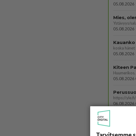
05.08.2026 
Mies, ol
Ystävyys/sal
05.08.2026 
Kauanko o
koska hänet 
05.08.2026 
05.08.2026 
06.08.2026 
Tarvitsemme s