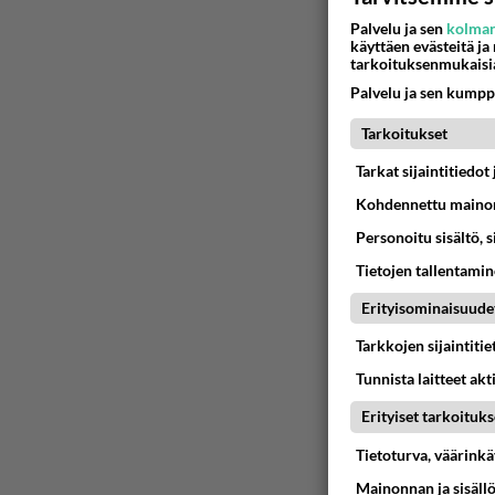
Palvelu ja sen
kolman
käyttäen evästeitä ja
tarkoituksenmukaisi
Palvelu ja sen kumpp
Tarkoitukset
Tarkat sijaintitiedo
Kohdennettu mainon
Personoitu sisältö, 
Tietojen tallentamine
Erityisominaisuude
Tarkkojen sijaintiti
Tunnista laitteet akt
Erityiset tarkoituks
Tietoturva, väärink
Mainonnan ja sisäll