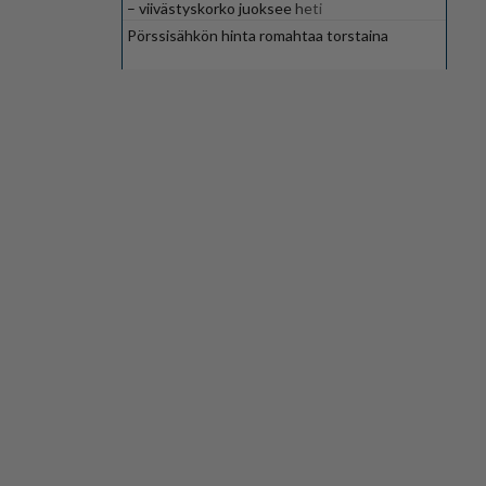
– viivästyskorko juoksee heti
Pörssisähkön hinta romahtaa torstaina