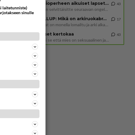
Uusioperheen aikuiset lapset tyhjentää jääkaapin käydessään
43
i laitetunniste)
Miten selvittäisitte seuraavan ongelman, meillä on uusioperhe, minulla teini-ikäiset lapset ja puolisolla aikuiset, jotk
arjotakseen sinulle
GALLUP: Mikä on arkiruokabravuurisi?
17
Lomat on monella lomailtu ja arki alkaa. Se voi tarkoittaa myös sitä, että grillailut on grillattu ja palataan arjen ruo
Naiset kertokaa
43
Miksi se että mies on seksuaalinen ja haluaa seksiä ja te olette hänen mielestänne haluttava on vastenmielistä? Mikä sii