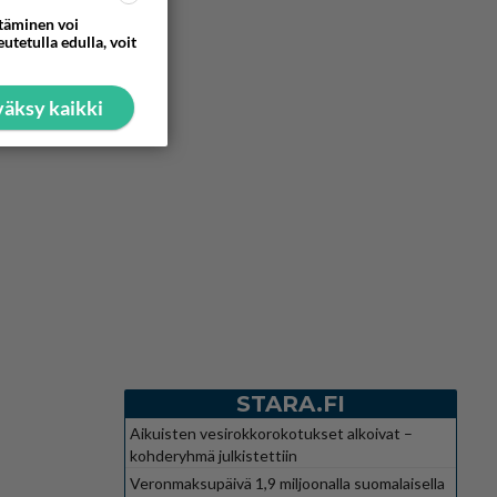
ttäminen voi
utetulla edulla, voit
äksy kaikki
STARA.FI
Aikuisten vesirokkorokotukset alkoivat –
kohderyhmä julkistettiin
Veronmaksupäivä 1,9 miljoonalla suomalaisella