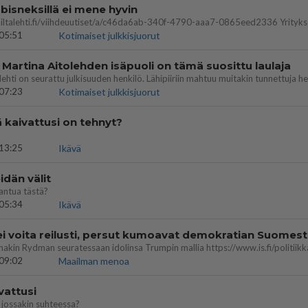
bisneksillä ei mene hyvin
05:51
Kotimaiset julkkisjuorut
 Martina Aitolehden isäpuoli on tämä suosittu laulaja
07:23
Kotimaiset julkkisjuorut
ä kaivattusi on tehnyt?
13:25
Ikävä
dän välit
antua tästä?
05:34
Ikävä
ei voita reilusti, persut kumoavat demokratian Suomes
09:02
Maailman menoa
vattusi
jossakin suhteessa?