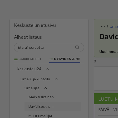
Keskustelun etusivu
Urhei
Davi
Aiheet listaus
Uusimmat
KAIKKI AIHEET
NYKYINEN AIHE
0
Keskustelu24
Urheilu ja kuntoilu
Urheilijat
Amin Asikainen
LUETUI
David Beckham
PÄIVÄ
VI
Muut urheilijat