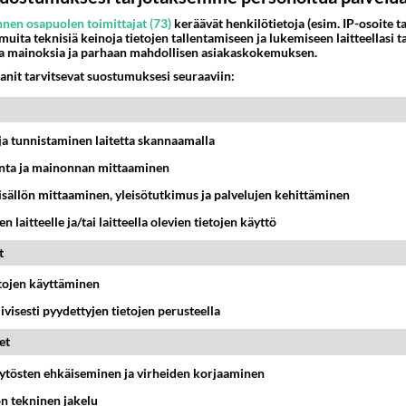
nen osapuolen toimittajat (73)
keräävät henkilötietoja (esim. IP-osoite ta
 muita teknisiä keinoja tietojen tallentamiseen ja lukemiseen laitteellasi t
a mainoksia ja parhaan mahdollisen asiakaskokemuksen.
anit tarvitsevat suostumuksesi seuraaviin:
t ja tunnistaminen laitetta skannaamalla
ta ja mainonnan mittaaminen
sisällön mittaaminen, yleisötutkimus ja palvelujen kehittäminen
n laitteelle ja/tai laitteella olevien tietojen käyttö
t
etojen käyttäminen
iivisesti pyydettyjen tietojen perusteella
et
äytösten ehkäiseminen ja virheiden korjaaminen
ön tekninen jakelu