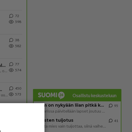
72
598
38
582
77
Kiteen Pallon superpesisjoukkue pelaa huumeiden vaikutuksen alaisena
574
Huumerikos. Yleisesti uskotaan, että se seikka, että eräs KiPan pelaaja kärähtää huumeista, on vain jäävuoren huippu. M
450
ä Ylen tänään julkaisemassa tuoreimmassa gallup-kyselyssä.
573
https://yle.fi/a/74-20239449 Perussuomalaisilla hurja- ja ylivoimaisesti suurin nousu tässä uudessa Ylen gallupissa. Kyl
Osallistu keskusteluun
2 km on nykyään liian pitkä koulumatka
95
Hesarissa päivitellään lapset joutuu nyt kulkemaan 2 km kouluun jösses. Ruostefillarilla tuo matka menee vaikka miten äk
Miesten tuijotus
41
Mutta mies vain tuijottaa, siinä vaiheessa käännän itse pään pois. Mikä juttu? Yleensä jos joku tuijottaa tai katsoo, hä
a