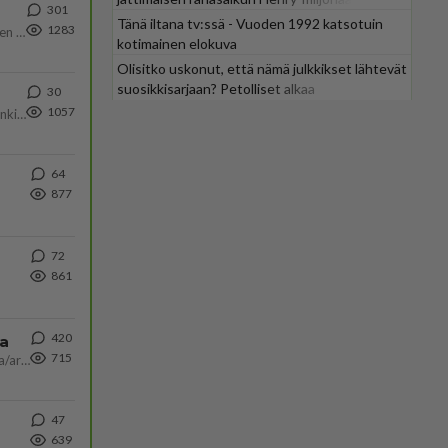
301
Tänä iltana tv:ssä - Vuoden 1992 katsotuin
1283
https://www.iltalehti.fi/viihdeuutiset/a/c46da6ab-340f-4790-aaa7-0865eed2336 Yrityksen konkurssihakemus on tullut kärä
kotimainen elokuva
Olisitko uskonut, että nämä julkkikset lähtevät
suosikkisarjaan? Petolliset alkaa
30
jättiyllätyksellä
1057
Martina Aitolehti on seurattu julkisuuden henkilö. Lähipiiriin mahtuu muitakin tunnettuja henkilöitä. Tiesitkö, että Ma
64
877
72
861
420
ta
715
Näin tekisi ainakin Rydman seuratessaan idolinsa Trumpin mallia https://www.is.fi/politiikka/art-2000012187244.html
47
639