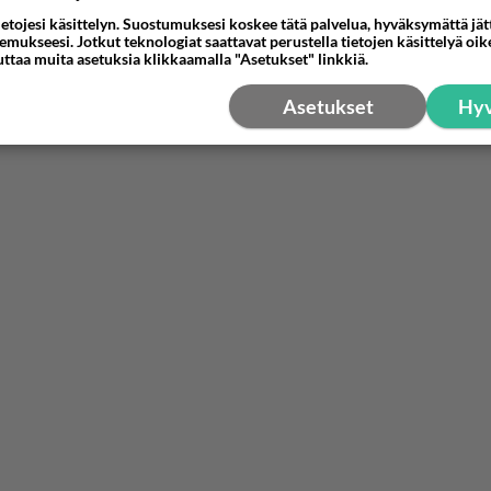
ietojesi käsittelyn. Suostumuksesi koskee tätä palvelua, hyväksymättä jä
mukseesi. Jotkut teknologiat saattavat perustella tietojen käsittelyä oike
uttaa muita asetuksia klikkaamalla "Asetukset" linkkiä.
Asetukset
Hyv