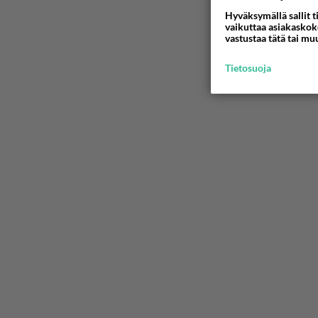
Hyväksymällä sallit t
vaikuttaa asiakaskoke
vastustaa tätä tai mu
Tietosuoja