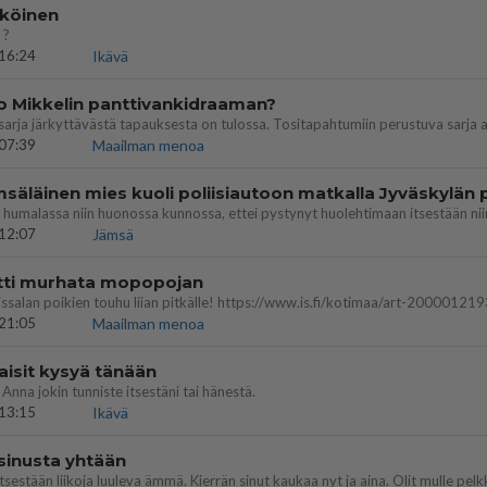
köinen
 ?
16:24
Ikävä
o Mikkelin panttivankidraaman?
07:39
Maailman menoa
12:07
Jämsä
ritti murhata mopopojan
21:05
Maailman menoa
aisit kysyä tänään
 Anna jokin tunniste itsestäni tai hänestä.
13:15
Ikävä
 sinusta yhtään