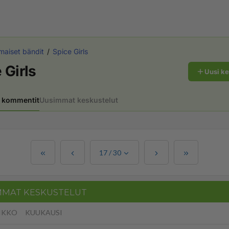
maiset bändit
Spice Girls
 Girls
Uusi k
 kommentit
Uusimmat keskustelut
17
/
30
MMAT KESKUSTELUT
IKKO
KUUKAUSI