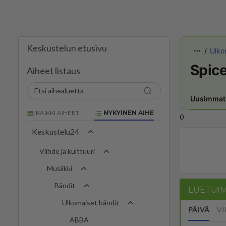
Keskustelun etusivu
Ulko
Spice
Aiheet listaus
Uusimmat
KAIKKI AIHEET
NYKYINEN AIHE
0
Keskustelu24
Viihde ja kulttuuri
Musiikki
Bändit
LUETUI
Ulkomaiset bändit
PÄIVÄ
VI
ABBA