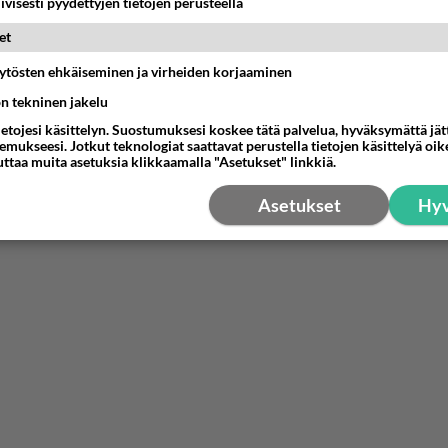
iivisesti pyydettyjen tietojen perusteella
et
äytösten ehkäiseminen ja virheiden korjaaminen
ön tekninen jakelu
ietojesi käsittelyn. Suostumuksesi koskee tätä palvelua, hyväksymättä jä
mukseesi. Jotkut teknologiat saattavat perustella tietojen käsittelyä oike
uttaa muita asetuksia klikkaamalla "Asetukset" linkkiä.
Asetukset
Hyv