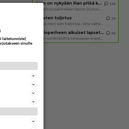
2 km on nykyään liian pitkä koulumatka
118
Hesarissa päivitellään lapset joutuu nyt kulkemaan 2 km kouluun jösses. Ruostefillarilla tuo matka menee vaikka miten äk
Miesten tuijotus
50
Mutta mies vain tuijottaa, siinä vaiheessa käännän itse pään pois. Mikä juttu? Yleensä jos joku tuijottaa tai katsoo, hä
a
Uusioperheen aikuiset lapset tyhjentää jääkaapin käydessään
66
Miten selvittäisitte seuraavan ongelman, meillä on uusioperhe, minulla teini-ikäiset lapset ja puolisolla aikuiset, jotk
i laitetunniste)
arjotakseen sinulle