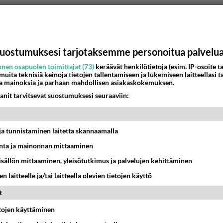
uostumuksesi tarjotaksemme personoitua palvelu
nen osapuolen toimittajat (73)
keräävät henkilötietoja (esim. IP-osoite ta
 muita teknisiä keinoja tietojen tallentamiseen ja lukemiseen laitteellasi t
a mainoksia ja parhaan mahdollisen asiakaskokemuksen.
anit tarvitsevat suostumuksesi seuraaviin:
t ja tunnistaminen laitetta skannaamalla
ta ja mainonnan mittaaminen
sisällön mittaaminen, yleisötutkimus ja palvelujen kehittäminen
n laitteelle ja/tai laitteella olevien tietojen käyttö
t
etojen käyttäminen