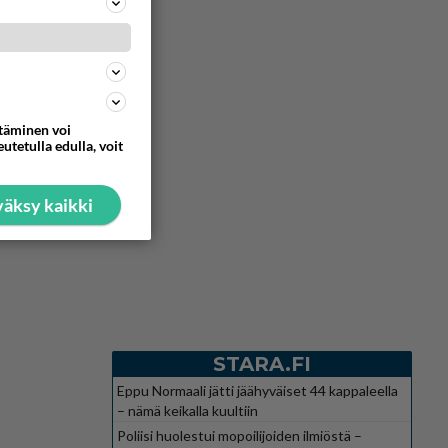
ttäminen voi
utetulla edulla, voit
äksy kaikki
STARA.FI
Eppu Normaali jätti jäähyväiset 44 kappaleella
– nämä keikalla kuultiin
Poliisi huolestui mopoilijoiden ilmiöstä –