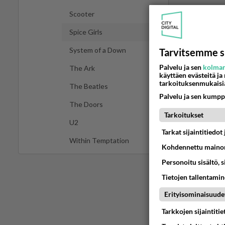
Scooter
Spice Girls
System of a Down
Tarvitsemme s
Palvelu ja sen
kolman
The Ark
käyttäen evästeitä ja
tarkoituksenmukaisi
The Beatles
Palvelu ja sen kumpp
The Doors
Tarkoitukset
U2
Tarkat sijaintitiedo
Within Temptation
Kohdennettu mainon
Personoitu sisältö, 
Tietojen tallentamine
Erityisominaisuude
Tarkkojen sijaintiti