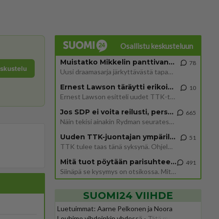
Osallistu keskusteluun
Muistatko Mikkelin panttivankidraaman?
78
eskustelu
Uusi draamasarja järkyttävästä tapauksesta on tulossa. Tositapahtumiin perustuva sarja ammentaa vuoden 1986 Mikkelin pan
Ernest Lawson täräytti erikoisen heiton TTK-lehdistötilaisuudessa: " Onko tässä tarkoituksena...?"
10
Ernest Lawson esitteli uudet TTK-tähtioppilaat ja opettajat torstaina 6.8. lehdistölle. Tulevalla kaudella on yksi hausk
Jos SDP ei voita reilusti, persut kumoavat demokratian Suomesta
665
Näin tekisi ainakin Rydman seuratessaan idolinsa Trumpin mallia https://www.is.fi/politiikka/art-2000012187244.html
Uuden TTK-juontajan ympärillä epätietoisuus sakenee - Nyt MTV hämmentää soppaa
51
TTK tulee taas tänä syksynä. Ohjelman uudet tähtioppilaat julkistetaan torstaina 6. elokuuta klo 14 alkavassa lehdistö
Mitä tuot pöytään parisuhteessa?
491
Siinäpä se kysymys on otsikossa. Mitäpä siis tuot/toisit pöytään parisuhteessa? Oletko mies vai nainen? Koetko sen mitä
SUOMI24 VIIHDE
Luetuimmat: Aarne Pelkonen ja Noora
Louhimo vihdoinkin yhdessä - Tätä moni jo