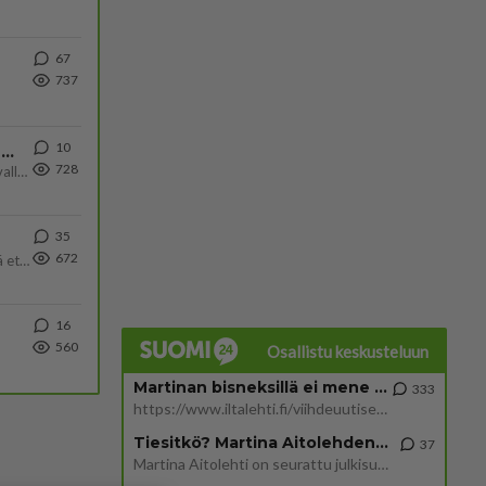
67
737
10
Ernest Lawson täräytti erikoisen heiton TTK-lehdistötilaisuudessa: " Onko tässä tarkoituksena...?"
728
Ernest Lawson esitteli uudet TTK-tähtioppilaat ja opettajat torstaina 6.8. lehdistölle. Tulevalla kaudella on yksi hausk
35
672
Välimme menivät niin pahasti solmuun, ettei niitä voi enää korjata. On aika jatkaa elämässä eteenpäin. Toivon sulle kaik
16
560
Osallistu keskusteluun
Martinan bisneksillä ei mene hyvin
333
https://www.iltalehti.fi/viihdeuutiset/a/c46da6ab-340f-4790-aaa7-0865eed2336 Yrityksen konkurssihakemus on tullut kärä
Tiesitkö? Martina Aitolehden isäpuoli on tämä suosittu laulaja
37
Martina Aitolehti on seurattu julkisuuden henkilö. Lähipiiriin mahtuu muitakin tunnettuja henkilöitä. Tiesitkö, että Ma