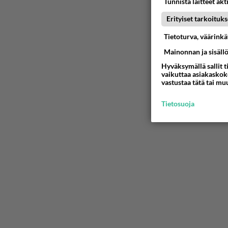
Tunnista laitteet akt
Erityiset tarkoituks
Tietoturva, väärink
Mainonnan ja sisäll
Hyväksymällä sallit t
vaikuttaa asiakaskoke
vastustaa tätä tai mu
Tietosuoja