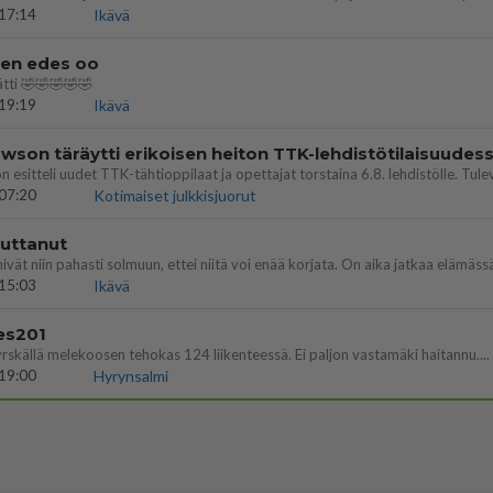
17:14
Ikävä
nen edes oo
tti 🤣🤣🤣🤣🤣
19:19
Ikävä
07:20
Kotimaiset julkkisjuorut
vuttanut
15:03
Ikävä
es201
yrskällä melekoosen tehokas 124 liikenteessä. Ei paljon vastamäki haitannu....
19:00
Hyrynsalmi