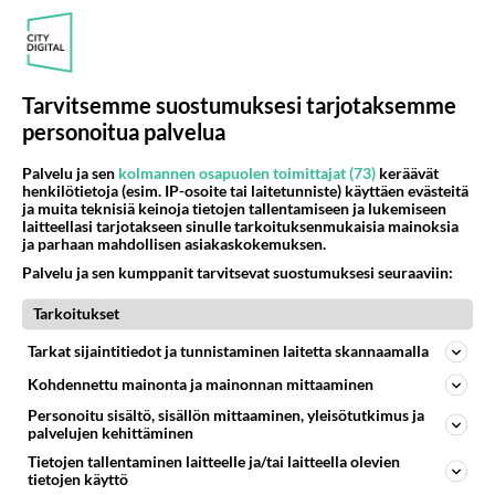
THE BEATLES
Vastattu 11kk
John, Paul, George ja Ringo..
Tavan mukaan käytettäessä poikien etunimiä, oli tämä
Tarvitsemme suostumuksesi tarjotaksemme
järjestys yleensä aina olemassa. Se kuvaa hyvin myös
personoitua palvelua
yhtyeen jäsent...
01.10.2005 23:34
28
926
0
Palvelu ja sen
kolmannen osapuolen toimittajat (73)
keräävät
henkilötietoja (esim. IP-osoite tai laitetunniste) käyttäen evästeitä
ja muita teknisiä keinoja tietojen tallentamiseen ja lukemiseen
laitteellasi tarjotakseen sinulle tarkoituksenmukaisia mainoksia
THE BEATLES
Vastattu 1v
ja parhaan mahdollisen asiakaskokemuksen.
Rubber Soul
Palvelu ja sen kumppanit tarvitsevat suostumuksesi seuraaviin:
Hieno LP ja hieno kansikuva myös, ensimmäinen (ja
Tarkoitukset
viimeinen), missä muut katsovat muualle ja vain
Lennon suoraan kameraa...
Tarkat sijaintitiedot ja tunnistaminen laitetta skannaamalla
03.10.2023 12:15
19
743
0
Kohdennettu mainonta ja mainonnan mittaaminen
Personoitu sisältö, sisällön mittaaminen, yleisötutkimus ja
palvelujen kehittäminen
THE BEATLES
Vastattu 1v
Tietojen tallentaminen laitteelle ja/tai laitteella olevien
Beatles ja Stones eivät pärjää klasareille
tietojen käyttö