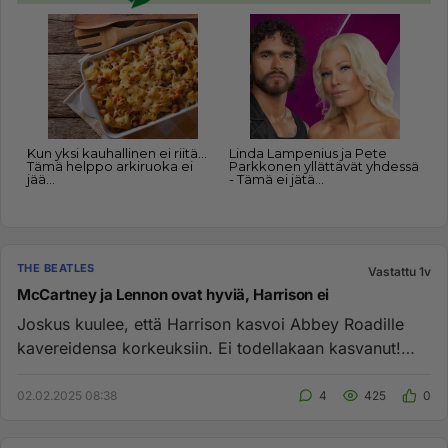
THE BEATLES
Vastattu 1v
McCartney ja Lennon ovat hyviä, Harrison ei
Joskus kuulee, että Harrison kasvoi Abbey Roadille
kavereidensa korkeuksiin. Ei todellakaan kasvanut!
Something on kauni...
02.02.2025 08:38
4
425
0