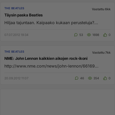
THE BEATLES
Vastattu 6kk
Täysin paska Beatles
Hiljaa tajuntaan. Kaipaako kukaan perusteluja?...
07.07.2012 19:34
53
1698
0
THE BEATLES
Vastattu 7kk
NME: John Lennon kaikkien aikojen rock-ikoni
http://www.nme.com/news/john-lennon/66169...
20.09.2012 11:07
46
354
0