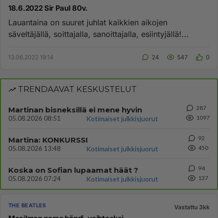
18.6.2022 Sir Paul 80v.
Lauantaina on suuret juhlat kaikkien aikojen
säveltäjällä, soittajalla, sanoittajalla, esiintyjällä!...
13.06.2022 19:14
24
547
0
TRENDAAVAT KESKUSTELUT
287
Martinan bisneksillä ei mene hyvin
1097
05.08.2026 08:51
Kotimaiset julkkisjuorut
92
Martina: KONKURSSI
450
05.08.2026 13:48
Kotimaiset julkkisjuorut
94
Koska on Sofian lupaamat häät ?
137
05.08.2026 07:24
Kotimaiset julkkisjuorut
THE BEATLES
Vastattu 3kk