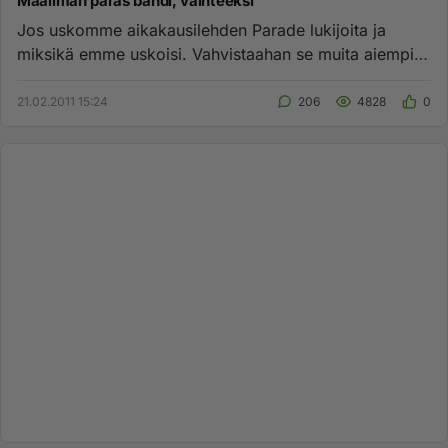
Maailman paras bändi, vaihteeksi
Jos uskomme aikakausilehden Parade lukijoita ja
miksikä emme uskoisi. Vahvistaahan se muita aiempia
valintoja. Aiheesta ...
21.02.2011 15:24
206
4828
0