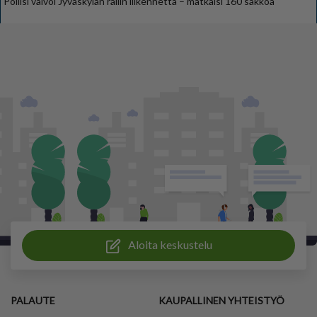
Poliisi valvoi Jyväskylän rallin liikennettä – mätkäisi 160 sakkoa
Aloita keskustelu
PALAUTE
KAUPALLINEN YHTEISTYÖ