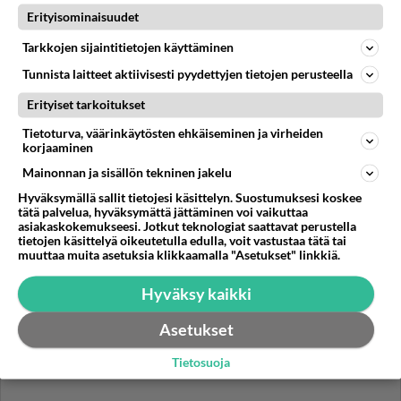
Popmusiikki on hyvää ja arvokasta, sillä se tuo
Erityisominaisuudet
ihmisten elämiin arvoa ja kokemuksia. Kuitenkin on
Tarkkojen sijaintitietojen käyttäminen
ikävää että ihmiset e...
Tunnista laitteet aktiivisesti pyydettyjen tietojen perusteella
19.06.2024 08:10
4
260
0
Erityiset tarkoitukset
Tietoturva, väärinkäytösten ehkäiseminen ja virheiden
THE BEATLES
Vastattu 1v
korjaaminen
Aika pyytää anteeksi
Mainonnan ja sisällön tekninen jakelu
En ole kirjoitellut tänne toviin viestejä. Nyt on aika
Hyväksymällä sallit tietojesi käsittelyn. Suostumuksesi koskee
pyytää anteeksi. Haluan pyytää anteeksi palstan
tätä palvelua, hyväksymättä jättäminen voi vaikuttaa
asiakaskokemukseesi. Jotkut teknologiat saattavat perustella
häiritsemistä, l...
tietojen käsittelyä oikeutetulla edulla, voit vastustaa tätä tai
17.12.2014 13:17
4
207
0
muuttaa muita asetuksia klikkaamalla "Asetukset" linkkiä.
Hyväksy kaikki
Asetukset
Tietosuoja