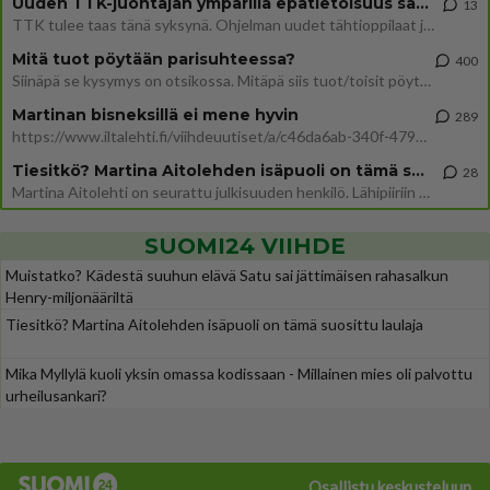
Uuden TTK-juontajan ympärillä epätietoisuus sakenee - Nyt MTV hämmentää soppaa
13
TTK tulee taas tänä syksynä. Ohjelman uudet tähtioppilaat julkistetaan torstaina 6. elokuuta klo 14 alkavassa lehdistö
Mitä tuot pöytään parisuhteessa?
400
Siinäpä se kysymys on otsikossa. Mitäpä siis tuot/toisit pöytään parisuhteessa? Oletko mies vai nainen? Koetko sen mitä
Martinan bisneksillä ei mene hyvin
289
https://www.iltalehti.fi/viihdeuutiset/a/c46da6ab-340f-4790-aaa7-0865eed2336 Yrityksen konkurssihakemus on tullut kärä
Tiesitkö? Martina Aitolehden isäpuoli on tämä suosittu laulaja
28
Martina Aitolehti on seurattu julkisuuden henkilö. Lähipiiriin mahtuu muitakin tunnettuja henkilöitä. Tiesitkö, että Ma
SUOMI24 VIIHDE
Muistatko? Kädestä suuhun elävä Satu sai jättimäisen rahasalkun
Henry-miljonääriltä
Tiesitkö? Martina Aitolehden isäpuoli on tämä suosittu laulaja
Mika Myllylä kuoli yksin omassa kodissaan - Millainen mies oli palvottu
urheilusankari?
Osallistu keskusteluun