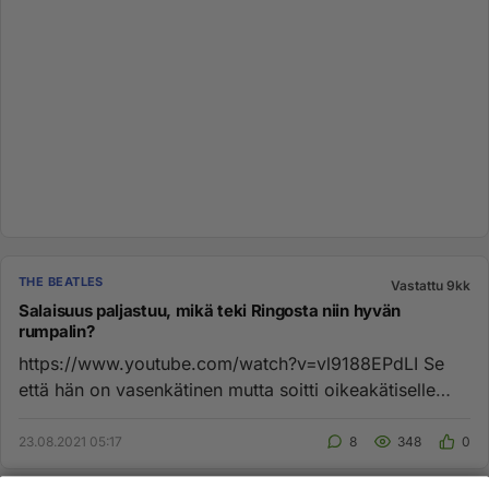
THE BEATLES
Vastattu 9kk
Salaisuus paljastuu, mikä teki Ringosta niin hyvän
rumpalin?
https://www.youtube.com/watch?v=vl9188EPdLI Se
että hän on vasenkätinen mutta soitti oikeakätiselle
rumpalille tarkoite...
23.08.2021 05:17
8
348
0