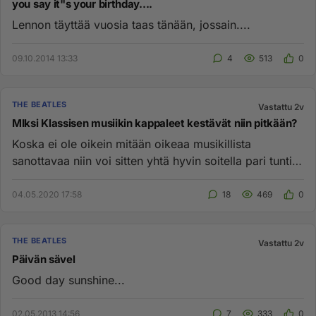
you say it"s your birthday....
Lennon täyttää vuosia taas tänään, jossain....
09.10.2014 13:33
4
513
0
THE BEATLES
Vastattu 2v
MIksi Klassisen musiikin kappaleet kestävät niin pitkään?
Koska ei ole oikein mitään oikeaa musikillista
sanottavaa niin voi sitten yhtä hyvin soitella pari tuntia
jonninjoutavia...
04.05.2020 17:58
18
469
0
THE BEATLES
Vastattu 2v
Päivän sävel
Good day sunshine...
02.05.2013 14:56
7
333
0