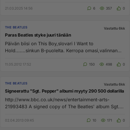
kulmakiviä. SgtPep...
21.03.2025 14:56
6
357
0
THE BEATLES
Vastattu 6kk
Paras Beatles styke juuri tänään
Päivän biisi on This Boy,slovari I Want to
Hold.......sinkun B-puolelta. Kerropa omasi,valinnan
varaa on....
11.05.2012 17:52
150
498
0
THE BEATLES
Vastattu 6kk
Signeerattu "Sgt. Pepper" albumi myyty 290 500 dollarilla
http://www.bbc.co.uk/news/entertainment-arts-
21993483 A signed copy of The Beatles' album Sgt.
Pepper's Lonely Hearts C...
02.04.2013 09:45
10
171
0