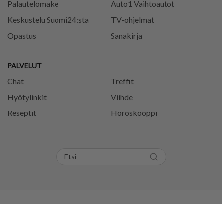
Palautelomake
Auto1 Vaihtoautot
Keskustelu Suomi24:sta
TV-ohjelmat
Opastus
Sanakirja
PALVELUT
Chat
Treffit
Hyötylinkit
Viihde
Reseptit
Horoskooppi
Tietosuojaseloste
Käyttöehdot
Evästeasetukset