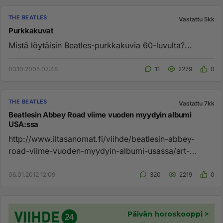
THE BEATLES
Vastattu 5kk
Purkkakuvat
Mistä löytäisin Beatles-purkkakuvia 60-luvulta?...
03.10.2005 07:48
11
2279
0
THE BEATLES
Vastattu 7kk
Beatlesin Abbey Road viime vuoden myydyin albumi
USA:ssa
http://www.iltasanomat.fi/viihde/beatlesin-abbey-
road-viime-vuoden-myydyin-albumi-usassa/art-
1288440380261.html Vuonna ...
06.01.2012 12:09
320
2219
0