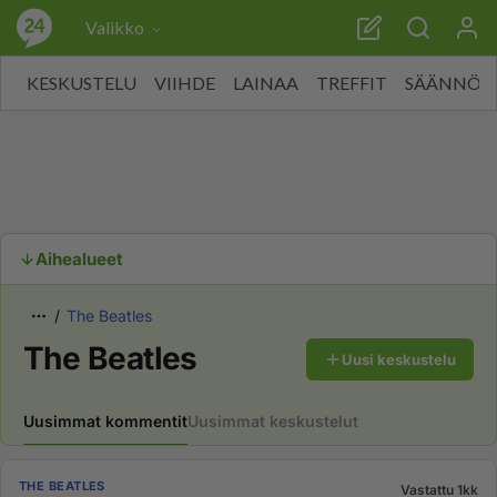
Valikko
KESKUSTELU
VIIHDE
LAINAA
TREFFIT
SÄÄNNÖT
Aihealueet
The Beatles
The Beatles
Uusi keskustelu
Uusimmat kommentit
Uusimmat keskustelut
THE BEATLES
Vastattu 1kk