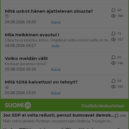
60
Mitä uskot hänen ajattelevan sinusta?
780
😇
04.08.2026 18:30
Ikävä
75
Miia Heikkinen avautui !
767
Olipa hyvä kirjoitus, kiitos. Ongelmat mitkä nostat esille on todellisia ja tämä ylimielisyys totta ja se näkyy kaikessa
04.08.2026 04:27
Judo
65
Voiko meidän välit
746
Koskaan parantua tästä?
05.08.2026 05:34
Ikävä
59
Mitä töitä kaivattusi on tehnyt?
735
😅
05.08.2026 13:25
Ikävä
Osallistu keskusteluun
Jos SDP ei voita reilusti, persut kumoavat demokratian Suomesta
296
Näin tekisi ainakin Rydman seuratessaan idolinsa Trumpin mallia https://www.is.fi/politiikka/art-2000012187244.html