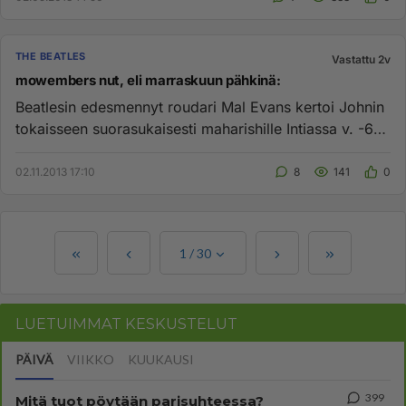
THE BEATLES
Vastattu 2v
mowembers nut, eli marraskuun pähkinä:
Beatlesin edesmennyt roudari Mal Evans kertoi Johnin
tokaisseen suorasukaisesti maharishille Intiassa v. -68,
"vain minu...
02.11.2013 17:10
8
141
0
1
/
30
LUETUIMMAT KESKUSTELUT
PÄIVÄ
VIIKKO
KUUKAUSI
399
Mitä tuot pöytään parisuhteessa?