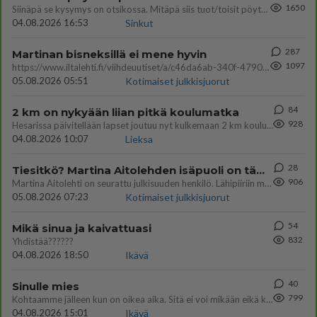
1650
Siinäpä se kysymys on otsikossa. Mitäpä siis tuot/toisit pöytään parisuhteessa? Oletko mies vai nainen? Koetko sen mitä
04.08.2026 16:53
Sinkut
287
Martinan bisneksillä ei mene hyvin
1097
https://www.iltalehti.fi/viihdeuutiset/a/c46da6ab-340f-4790-aaa7-0865eed2336 Yrityksen konkurssihakemus on tullut kärä
05.08.2026 05:51
Kotimaiset julkkisjuorut
84
2 km on nykyään liian pitkä koulumatka
928
Hesarissa päivitellään lapset joutuu nyt kulkemaan 2 km kouluun jösses. Ruostefillarilla tuo matka menee vaikka miten äk
04.08.2026 10:07
Lieksa
28
Tiesitkö? Martina Aitolehden isäpuoli on tämä suosittu laulaja
906
Martina Aitolehti on seurattu julkisuuden henkilö. Lähipiiriin mahtuu muitakin tunnettuja henkilöitä. Tiesitkö, että Ma
05.08.2026 07:23
Kotimaiset julkkisjuorut
54
Mikä sinua ja kaivattuasi
832
Yhdistää??????
04.08.2026 18:50
Ikävä
40
Sinulle mies
799
Kohtaamme jälleen kun on oikea aika. Sitä ei voi mikään eikä kukaan estää <3 <3
04.08.2026 15:01
Ikävä