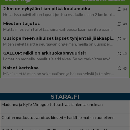
2 km on nykyään liian pitkä koulumatka
84
Hesarissa päivitellään lapset joutuu nyt kulkemaan 2 km kouluun jösses. Ruostefillarilla tuo matka menee vaikka miten äk
Miesten tuijotus
40
Mutta mies vain tuijottaa, siinä vaiheessa käännän itse pään pois. Mikä juttu? Yleensä jos joku tuijottaa tai katsoo, hä
Uusioperheen aikuiset lapset tyhjentää jääkaapin käydessään
41
Miten selvittäisitte seuraavan ongelman, meillä on uusioperhe, minulla teini-ikäiset lapset ja puolisolla aikuiset, jotk
GALLUP: Mikä on arkiruokabravuurisi?
15
Lomat on monella lomailtu ja arki alkaa. Se voi tarkoittaa myös sitä, että grillailut on grillattu ja palataan arjen ruo
Naiset kertokaa
43
Miksi se että mies on seksuaalinen ja haluaa seksiä ja te olette hänen mielestänne haluttava on vastenmielistä? Mikä sii
STARA.FI
Madonna ja Kylie Minogue toteuttivat faniensa unelman
Ceutan matkustusvaroitus kiristyi – harkitse matkaa uudelleen