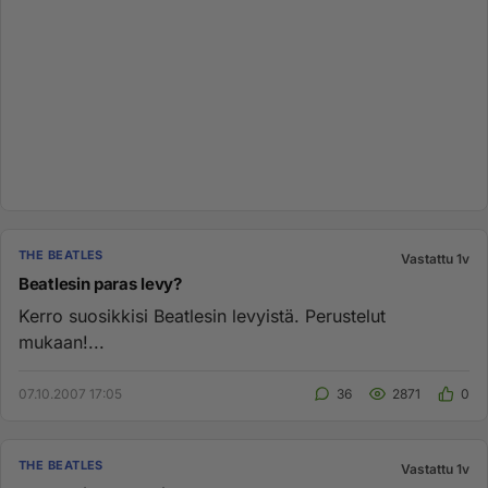
THE BEATLES
Vastattu 1v
Beatlesin paras levy?
Kerro suosikkisi Beatlesin levyistä. Perustelut
mukaan!...
07.10.2007 17:05
36
2871
0
THE BEATLES
Vastattu 1v