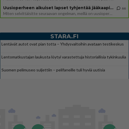
Uusioperheen aikuiset lapset tyhjentää jääkaapin käydessään
66
Miten selvittäisitte seuraavan ongelman, meillä on uusioperhe, minulla teini-ikäiset lapset ja puolisolla aikuiset, jotk
STARA.FI
Lentävät autot ovat pian totta – Yhdysvaltoihin avataan testikeskus
Lentomatkustajan laukusta löytyi varastettuja historiallisia tykinkuulia
Suomen pelimuseo suljettiin – pelifaneille tuli hyviä uutisia