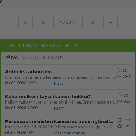
0
9
/
30
LUETUIMMAT KESKUSTELUT
PÄIVÄ
VIIKKO
KUUKAUSI
52
Anteeksi arkuuteni
1043
Olen säälittävä, mitä tulee sinun kohtaamiseen. Tunnen vaan itseni todella epävarmaksi sun kanssa. Jos minun olisi pitän
06.08.2026 16:54
Ikävä
20
Kuka melkein täysi-ikäinen hukkui?
965
Poliisin mukaan nuori oli lähes täysi-ikäinen. Ennen iltakuutta tulleen ilmoituksen mukaan ihminen oli joutunut mahdoll
06.08.2026 20:09
Iisalmi
513
Perussuomalaisten kannatus nousi rytinällä Ylen tänään julkaisemassa tuoreimmassa gallup-kyselyssä.
831
https://yle.fi/a/74-20239449 Perussuomalaisilla hurja- ja ylivoimaisesti suurin nousu tässä uudessa Ylen gallupissa. Kyl
06.08.2026 03:24
Maailman menoa