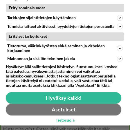
SUOMI24 VIIHDE
Erityisominaisuudet
Muistatko? Kädestä suuhun elävä Satu sai jättimäisen rahasalkun
Tarkkojen sijaintitietojen käyttäminen
Henry-miljonääriltä
VINKKI: Mies ja alaston ase -komediat tv:ssä - Upeat Anna Nicole
Tunnista laitteet aktiivisesti pyydettyjen tietojen perusteella
Smith ja Priscilla Presley mukana
Erityiset tarkoitukset
Iloyllätys! Maajussi-Kalle ja Niina palaavat televisioon - Niinalta
rehellinen reaktio: "KÄÄKS!"
Tietoturva, väärinkäytösten ehkäiseminen ja virheiden
korjaaminen
Mainonnan ja sisällön tekninen jakelu
Hyväksymällä sallit tietojesi käsittelyn. Suostumuksesi koskee
Osallistu keskusteluun
tätä palvelua, hyväksymättä jättäminen voi vaikuttaa
asiakaskokemukseesi. Jotkut teknologiat saattavat perustella
Martinan bisneksillä ei mene hyvin
332
tietojen käsittelyä oikeutetulla edulla, voit vastustaa tätä tai
https://www.iltalehti.fi/viihdeuutiset/a/c46da6ab-340f-4790-aaa7-0865eed2336 Yrityksen konkurssihakemus on tullut kärä
muuttaa muita asetuksia klikkaamalla "Asetukset" linkkiä.
Tiesitkö? Martina Aitolehden isäpuoli on tämä suosittu laulaja
35
Hyväksy kaikki
Martina Aitolehti on seurattu julkisuuden henkilö. Lähipiiriin mahtuu muitakin tunnettuja henkilöitä. Tiesitkö, että Ma
2 km on nykyään liian pitkä koulumatka
Asetukset
109
Hesarissa päivitellään lapset joutuu nyt kulkemaan 2 km kouluun jösses. Ruostefillarilla tuo matka menee vaikka miten äk
Tietosuoja
Miesten tuijotus
46
Mutta mies vain tuijottaa, siinä vaiheessa käännän itse pään pois. Mikä juttu? Yleensä jos joku tuijottaa tai katsoo, hä