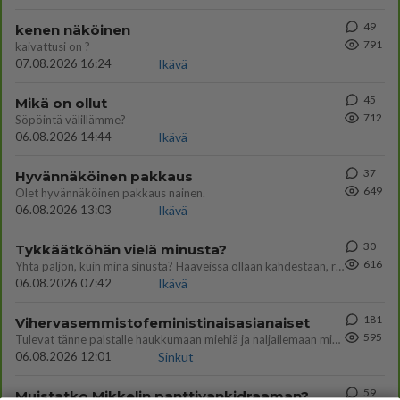
49
kenen näköinen
791
kaivattusi on ?
07.08.2026 16:24
Ikävä
45
Mikä on ollut
712
Söpöintä välillämme?
06.08.2026 14:44
Ikävä
37
Hyvännäköinen pakkaus
649
Olet hyvännäköinen pakkaus nainen.
06.08.2026 13:03
Ikävä
30
Tykkäätköhän vielä minusta?
616
Yhtä paljon, kuin minä sinusta? Haaveissa ollaan kahdestaan, rauhassa ja lähennytään fyysisesti ja tutustutaan syvemmin
06.08.2026 07:42
Ikävä
181
Vihervasemmistofeministinaisasianaiset
595
Tulevat tänne palstalle haukkumaan miehiä ja naljailemaan miehelle, kehuvat olevansa heitä parempia. Itse asuvat MIEHE
06.08.2026 12:01
Sinkut
59
Muistatko Mikkelin panttivankidraaman?