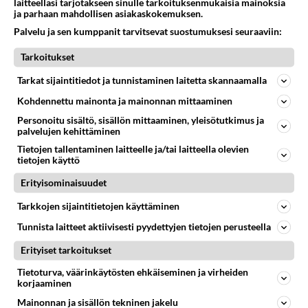
laitteellasi tarjotakseen sinulle tarkoituksenmukaisia mainoksia
ja parhaan mahdollisen asiakaskokemuksen.
Kiinnostais tietää minkälaiset hälyttimet noissa
Palvelu ja sen kumppanit tarvitsevat suostumuksesi seuraaviin:
navetoissa on? Kuinka NOPEESTI hälytin reagoi, Pitäis
olla sellaset et...
Tarkoitukset
27.10.2025 06:25
2
328
0
Tarkat sijaintitiedot ja tunnistaminen laitetta skannaamalla
Kohdennettu mainonta ja mainonnan mittaaminen
PALO- JA PELASTUSTOIMI
Vastattu 5kk
Personoitu sisältö, sisällön mittaaminen, yleisötutkimus ja
Pirkkala 23.10.2025 16:43:35 rakennuspalo: suuri
palvelujen kehittäminen
Tietojen tallentaminen laitteelle ja/tai laitteella olevien
Teollisuushalli roihusi ilmiliekeissä Pirkkalassa – Tämä
tietojen käyttö
tiedetään: mittavat vahingot, sammutus jatkuu aamuun
https://ww...
Erityisominaisuudet
24.10.2025 07:30
10
444
0
Tarkkojen sijaintitietojen käyttäminen
Tunnista laitteet aktiivisesti pyydettyjen tietojen perusteella
PALOKUNNAT
Vastattu 5kk
Erityiset tarkoitukset
Poliiseja oli jäädä auton alle Lahdessa
Tietoturva, väärinkäytösten ehkäiseminen ja virheiden
Vapaapalokunta olisi voitu hälyttää katkaisemaan
korjaaminen
liikenne moottoritiellä....
Mainonnan ja sisällön tekninen jakelu