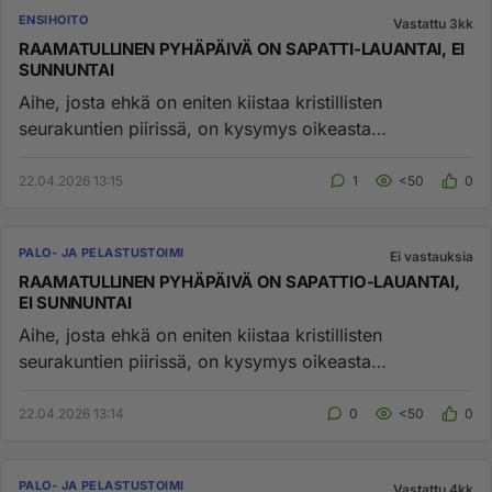
ENSIHOITO
Vastattu 3kk
RAAMATULLINEN PYHÄPÄIVÄ ON SAPATTI-LAUANTAI, EI
SUNNUNTAI
Aihe, josta ehkä on eniten kiistaa kristillisten
seurakuntien piirissä, on kysymys oikeasta
raamatullisesta pyhäpäivästä...
22.04.2026 13:15
1
<50
0
PALO- JA PELASTUSTOIMI
Ei vastauksia
RAAMATULLINEN PYHÄPÄIVÄ ON SAPATTIO-LAUANTAI,
EI SUNNUNTAI
Aihe, josta ehkä on eniten kiistaa kristillisten
seurakuntien piirissä, on kysymys oikeasta
raamatullisesta pyhäpäivästä...
22.04.2026 13:14
0
<50
0
PALO- JA PELASTUSTOIMI
Vastattu 4kk