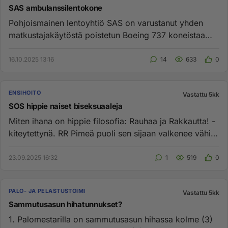
SAS ambulanssilentokone
Pohjoismainen lentoyhtiö SAS on varustanut yhden
matkustajakäytöstä poistetun Boeing 737 koneistaa
lentäväksi sairaalaks...
16.10.2025 13:16
14
633
0
ENSIHOITO
Vastattu 5kk
SOS hippie naiset biseksuaaleja
Miten ihana on hippie filosofia: Rauhaa ja Rakkautta! -
kiteytettynä. RR Pimeä puoli sen sijaan valkenee vähin
äänin. ...
23.09.2025 16:32
1
519
0
PALO- JA PELASTUSTOIMI
Vastattu 5kk
Sammutusasun hihatunnukset?
1. Palomestarilla on sammutusasun hihassa kolme (3)