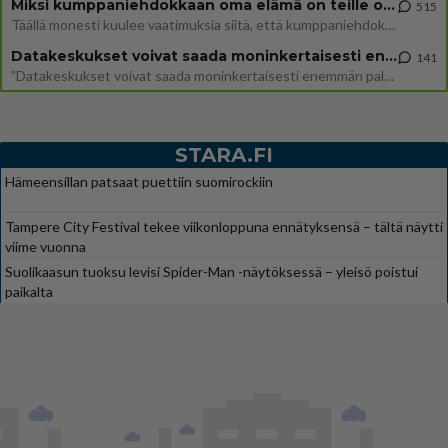
Miksi kumppaniehdokkaan oma elämä on teille ongelma?
515
Täällä monesti kuulee vaatimuksia siitä, että kumppaniehdokkaalla ei saisi olla lemmikkejä, lapsia, kavereita, eksiä, su
Datakeskukset voivat saada moninkertaisesti enemmän palautuksia kuin mitä ne maksavat veroja
141
”Datakeskukset voivat saada moninkertaisesti enemmän palautuksia kuin mitä ne maksavat veroja”, sanoo professori Jussi K
STARA.FI
Hämeensillan patsaat puettiin suomirockiin
Tampere City Festival tekee viikonloppuna ennätyksensä – tältä näytti
viime vuonna
Suolikaasun tuoksu levisi Spider-Man -näytöksessä – yleisö poistui
paikalta