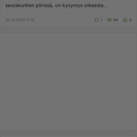
seurakuntien piirissä, on kysymys oikeasta
raamatullisesta pyhäpäivästä...
22.04.2026 13:16
1
64
0