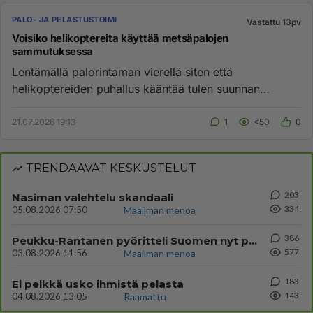
PALO- JA PELASTUSTOIMI
Vastattu 13pv
Voisiko helikoptereita käyttää metsäpalojen
sammutuksessa
Lentämällä palorintaman vierellä siten että
helikoptereiden puhallus kääntää tulen suunnan
takaisinpäin. Siten palo samm...
21.07.2026 19:13
1
<50
0
TRENDAAVAT KESKUSTELUT
203
Nasiman valehtelu skandaali
334
05.08.2026 07:50
Maailman menoa
386
Peukku-Rantanen pyöritteli Suomen nyt pahaan kuseen
577
03.08.2026 11:56
Maailman menoa
183
Ei pelkkä usko ihmistä pelasta
143
04.08.2026 13:05
Raamattu