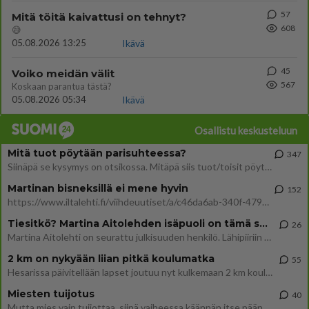
57
Mitä töitä kaivattusi on tehnyt?
608
😅
05.08.2026 13:25
Ikävä
45
Voiko meidän välit
567
Koskaan parantua tästä?
05.08.2026 05:34
Ikävä
Osallistu keskusteluun
Mitä tuot pöytään parisuhteessa?
347
Siinäpä se kysymys on otsikossa. Mitäpä siis tuot/toisit pöytään parisuhteessa? Oletko mies vai nainen? Koetko sen mitä
Martinan bisneksillä ei mene hyvin
152
https://www.iltalehti.fi/viihdeuutiset/a/c46da6ab-340f-4790-aaa7-0865eed2336 Yrityksen konkurssihakemus on tullut kärä
Tiesitkö? Martina Aitolehden isäpuoli on tämä suosittu laulaja
26
Martina Aitolehti on seurattu julkisuuden henkilö. Lähipiiriin mahtuu muitakin tunnettuja henkilöitä. Tiesitkö, että Ma
2 km on nykyään liian pitkä koulumatka
55
Hesarissa päivitellään lapset joutuu nyt kulkemaan 2 km kouluun jösses. Ruostefillarilla tuo matka menee vaikka miten äk
Miesten tuijotus
40
Mutta mies vain tuijottaa, siinä vaiheessa käännän itse pään pois. Mikä juttu? Yleensä jos joku tuijottaa tai katsoo, hä