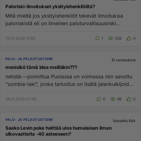
Paloriski-ilmoitukset yksityishenkilöiltä?
Mitä mieltä jos yksityishenkilöt tekevät ilmoituksia
paloriskistä eli on ilmeinen paloturvallisuusriski
jossakin niin tu...
13.02.2026 14:55
1
226
0
PALO- JA PELASTUSTOIMI
Ei vastauksia
menisikö tämä idea meilläkin???
netistä---poimittua Puolassa on voimassa niin sanottu
“zombie-laki”, jonka tarkoitus on lisätä jalankulkijoiden
turvalli...
28.01.2026 07:48
0
98
0
PALO- JA PELASTUSTOIMI
Vastattu 6kk
Saako Levin poke heittää ulos humalaisen ilman
ulkovaatteita -40 asteeseen?