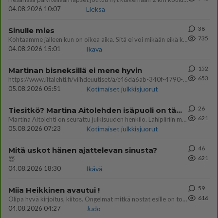
04.08.2026 10:07
Lieksa
38
Sinulle mies
735
Kohtaamme jälleen kun on oikea aika. Sitä ei voi mikään eikä kukaan estää <3 <3
04.08.2026 15:01
Ikävä
152
Martinan bisneksillä ei mene hyvin
653
https://www.iltalehti.fi/viihdeuutiset/a/c46da6ab-340f-4790-aaa7-0865eed2336 Yrityksen konkurssihakemus on tullut kärä
05.08.2026 05:51
Kotimaiset julkkisjuorut
26
Tiesitkö? Martina Aitolehden isäpuoli on tämä suosittu laulaja
621
Martina Aitolehti on seurattu julkisuuden henkilö. Lähipiiriin mahtuu muitakin tunnettuja henkilöitä. Tiesitkö, että Ma
05.08.2026 07:23
Kotimaiset julkkisjuorut
46
Mitä uskot hänen ajattelevan sinusta?
621
😇
04.08.2026 18:30
Ikävä
59
Miia Heikkinen avautui !
616
Olipa hyvä kirjoitus, kiitos. Ongelmat mitkä nostat esille on todellisia ja tämä ylimielisyys totta ja se näkyy kaikessa
04.08.2026 04:27
Judo