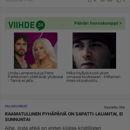
15.05.2026 17:43
6
138
0
PALOKUNNAT
Vastattu 3kk
RAAMATULLINEN PYHÄPÄIVÄ ON SAPATTI-LAUANTAI, EI
SUNNUNTAI
Aihe, josta ehkä on eniten kiistaa kristillisten