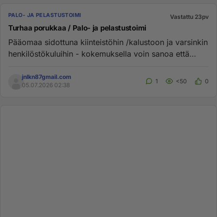
PALO- JA PELASTUSTOIMI
Vastattu 23pv
Turhaa porukkaa / Palo- ja pelastustoimi
Pääomaa sidottuna kiinteistöhin /kalustoon ja varsinkin
henkilöstökuluihin - kokemuksella voin sanoa että
nuoret miehe...
jnlkn87gmail.com
1
<50
0
05.07.2026 02:38