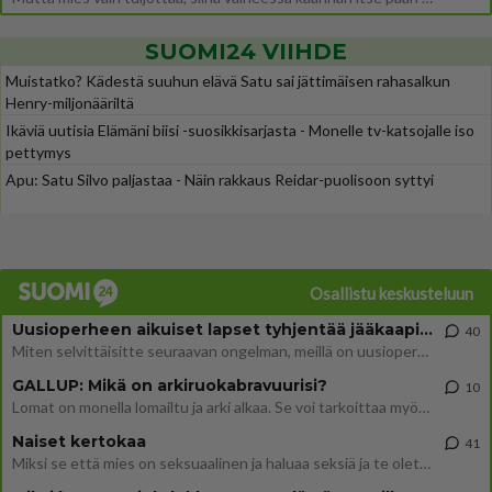
SUOMI24 VIIHDE
Muistatko? Kädestä suuhun elävä Satu sai jättimäisen rahasalkun
Henry-miljonääriltä
Ikäviä uutisia Elämäni biisi -suosikkisarjasta - Monelle tv-katsojalle iso
pettymys
Apu: Satu Silvo paljastaa - Näin rakkaus Reidar-puolisoon syttyi
Osallistu keskusteluun
Uusioperheen aikuiset lapset tyhjentää jääkaapin käydessään
40
Miten selvittäisitte seuraavan ongelman, meillä on uusioperhe, minulla teini-ikäiset lapset ja puolisolla aikuiset, jotk
GALLUP: Mikä on arkiruokabravuurisi?
10
Lomat on monella lomailtu ja arki alkaa. Se voi tarkoittaa myös sitä, että grillailut on grillattu ja palataan arjen ruo
Naiset kertokaa
41
Miksi se että mies on seksuaalinen ja haluaa seksiä ja te olette hänen mielestänne haluttava on vastenmielistä? Mikä sii