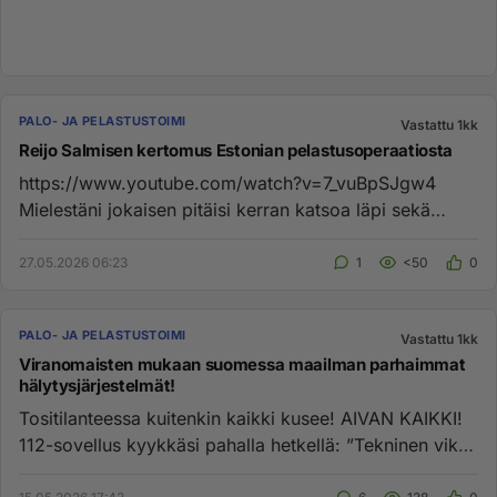
PALO- JA PELASTUSTOIMI
Vastattu 1kk
Reijo Salmisen kertomus Estonian pelastusoperaatiosta
https://www.youtube.com/watch?v=7_vuBpSJgw4
Mielestäni jokaisen pitäisi kerran katsoa läpi sekä
tämä, että se radiokesk...
27.05.2026 06:23
1
<50
0
PALO- JA PELASTUSTOIMI
Vastattu 1kk
Viranomaisten mukaan suomessa maailman parhaimmat
hälytysjärjestelmät!
Tositilanteessa kuitenkin kaikki kusee! AIVAN KAIKKI!
112-sovellus kyykkäsi pahalla hetkellä: ”Tekninen vika”
112 Suom...