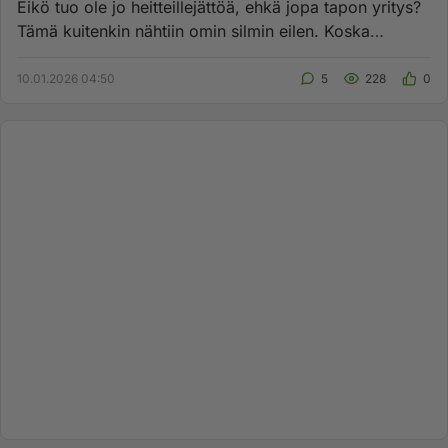
Eikö tuo ole jo heitteillejättöä, ehkä jopa tapon yritys?
Tämä kuitenkin nähtiin omin silmin eilen. Koska
voimme todista...
10.01.2026 04:50
5
228
0