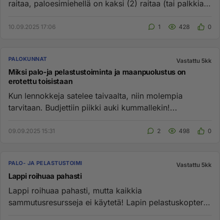
raitaa, paloesimiehellä on kaksi (2) raitaa (tai palkkia
tai viivaa,...
10.09.2025 17:06
1
428
0
PALOKUNNAT
Vastattu 5kk
Miksi palo-ja pelastustoiminta ja maanpuolustus on
erotettu toisistaan
Kun lennokkeja satelee taivaalta, niin molempia
tarvitaan. Budjettiin piikki auki kummallekin!...
09.09.2025 15:31
2
498
0
PALO- JA PELASTUSTOIMI
Vastattu 5kk
Lappi roihuaa pahasti
Lappi roihuaa pahasti, mutta kaikkia
sammutusresursseja ei käytetä! Lapin pelastuskopteri
Aslak seisoo jouten koska se ...