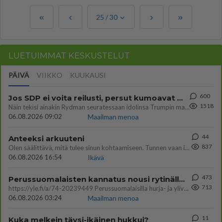
25
/
30
LUETUIMMAT KESKUSTELUT
PÄIVÄ
VIIKKO
KUUKAUSI
600
Jos SDP ei voita reilusti, persut kumoavat demokratian Suomesta
1518
Näin tekisi ainakin Rydman seuratessaan idolinsa Trumpin mallia https://www.is.fi/politiikka/art-2000012187244.html
06.08.2026 09:02
Maailman menoa
44
Anteeksi arkuuteni
837
Olen säälittävä, mitä tulee sinun kohtaamiseen. Tunnen vaan itseni todella epävarmaksi sun kanssa. Jos minun olisi pitän
06.08.2026 16:54
Ikävä
473
Perussuomalaisten kannatus nousi rytinällä Ylen tänään julkaisemassa tuoreimmassa gallup-kyselyssä.
713
https://yle.fi/a/74-20239449 Perussuomalaisilla hurja- ja ylivoimaisesti suurin nousu tässä uudessa Ylen gallupissa. Kyl
06.08.2026 03:24
Maailman menoa
11
Kuka melkein täysi-ikäinen hukkui?