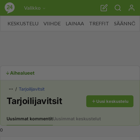
Valikko
KESKUSTELU
VIIHDE
LAINAA
TREFFIT
SÄÄNNÖT
Aihealueet
Tarjoilijavitsit
Tarjoilijavitsit
Uusi keskustelu
Uusimmat kommentit
Uusimmat keskustelut
0