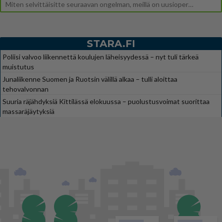
Miten selvittäisitte seuraavan ongelman, meillä on uusioperhe, minulla teini-ikäiset lapset ja puolisolla aikuiset, jotk
STARA.FI
Poliisi valvoo liikennettä koulujen läheisyydessä – nyt tuli tärkeä
muistutus
Junaliikenne Suomen ja Ruotsin välillä alkaa – tulli aloittaa
tehovalvonnan
Suuria räjähdyksiä Kittilässä elokuussa – puolustusvoimat suorittaa
massaräjäytyksiä