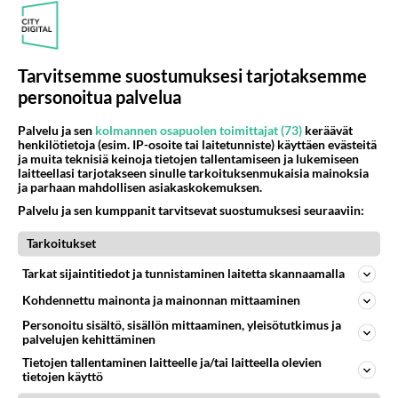
156
Vihervasemmistofeministinaisasianaiset
471
Tulevat tänne palstalle haukkumaan miehiä ja naljailemaan miehelle, kehuvat olevansa heitä parempia. Itse asuvat MIEHE
06.08.2026 12:01
Sinkut
Tarvitsemme suostumuksesi tarjotaksemme
personoitua palvelua
Osallistu keskusteluun
Palvelu ja sen
kolmannen osapuolen toimittajat (73)
keräävät
Muistatko Mikkelin panttivankidraaman?
46
henkilötietoja (esim. IP-osoite tai laitetunniste) käyttäen evästeitä
Uusi draamasarja järkyttävästä tapauksesta on tulossa. Tositapahtumiin perustuva sarja ammentaa vuoden 1986 Mikkelin pan
ja muita teknisiä keinoja tietojen tallentamiseen ja lukemiseen
laitteellasi tarjotakseen sinulle tarkoituksenmukaisia mainoksia
Ernest Lawson täräytti erikoisen heiton TTK-lehdistötilaisuudessa: " Onko tässä tarkoituksena...?"
3
ja parhaan mahdollisen asiakaskokemuksen.
Ernest Lawson esitteli uudet TTK-tähtioppilaat ja opettajat torstaina 6.8. lehdistölle. Tulevalla kaudella on yksi hausk
Palvelu ja sen kumppanit tarvitsevat suostumuksesi seuraaviin:
Jos SDP ei voita reilusti, persut kumoavat demokratian Suomesta
600
Tarkoitukset
Näin tekisi ainakin Rydman seuratessaan idolinsa Trumpin mallia https://www.is.fi/politiikka/art-2000012187244.html
Uuden TTK-juontajan ympärillä epätietoisuus sakenee - Nyt MTV hämmentää soppaa
Tarkat sijaintitiedot ja tunnistaminen laitetta skannaamalla
35
TTK tulee taas tänä syksynä. Ohjelman uudet tähtioppilaat julkistetaan torstaina 6. elokuuta klo 14 alkavassa lehdistö
Kohdennettu mainonta ja mainonnan mittaaminen
Mitä tuot pöytään parisuhteessa?
458
Personoitu sisältö, sisällön mittaaminen, yleisötutkimus ja
Siinäpä se kysymys on otsikossa. Mitäpä siis tuot/toisit pöytään parisuhteessa? Oletko mies vai nainen? Koetko sen mitä
palvelujen kehittäminen
Tietojen tallentaminen laitteelle ja/tai laitteella olevien
tietojen käyttö
SUOMI24 VIIHDE