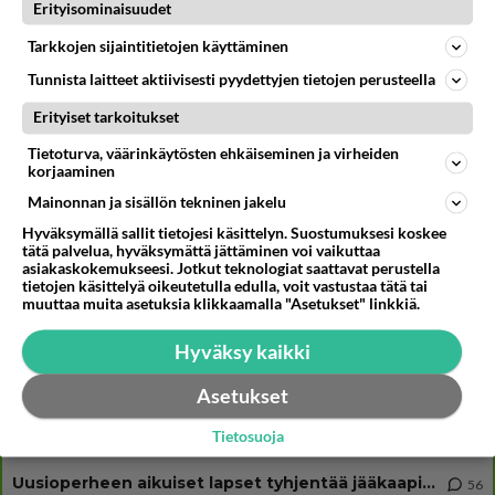
Muistatko? Kädestä suuhun elävä Satu sai jättimäisen rahasalkun
Erityisominaisuudet
Henry-miljonääriltä
Tarkkojen sijaintitietojen käyttäminen
Iloyllätys! Maajussi-Kalle ja Niina palaavat televisioon - Niinalta
rehellinen reaktio: "KÄÄKS!"
Tunnista laitteet aktiivisesti pyydettyjen tietojen perusteella
Esko Eerikäinen lopetti testosteronit kesäksi - Tämä ikävä vaikutus iski
Erityiset tarkoitukset
heti
Tietoturva, väärinkäytösten ehkäiseminen ja virheiden
korjaaminen
Mainonnan ja sisällön tekninen jakelu
Osallistu keskusteluun
Hyväksymällä sallit tietojesi käsittelyn. Suostumuksesi koskee
tätä palvelua, hyväksymättä jättäminen voi vaikuttaa
Martinan bisneksillä ei mene hyvin
329
asiakaskokemukseesi. Jotkut teknologiat saattavat perustella
https://www.iltalehti.fi/viihdeuutiset/a/c46da6ab-340f-4790-aaa7-0865eed2336 Yrityksen konkurssihakemus on tullut kärä
tietojen käsittelyä oikeutetulla edulla, voit vastustaa tätä tai
muuttaa muita asetuksia klikkaamalla "Asetukset" linkkiä.
Tiesitkö? Martina Aitolehden isäpuoli on tämä suosittu laulaja
34
Martina Aitolehti on seurattu julkisuuden henkilö. Lähipiiriin mahtuu muitakin tunnettuja henkilöitä. Tiesitkö, että Ma
Hyväksy kaikki
2 km on nykyään liian pitkä koulumatka
107
Hesarissa päivitellään lapset joutuu nyt kulkemaan 2 km kouluun jösses. Ruostefillarilla tuo matka menee vaikka miten äk
Asetukset
Miesten tuijotus
45
Tietosuoja
Mutta mies vain tuijottaa, siinä vaiheessa käännän itse pään pois. Mikä juttu? Yleensä jos joku tuijottaa tai katsoo, hä
Uusioperheen aikuiset lapset tyhjentää jääkaapin käydessään
56