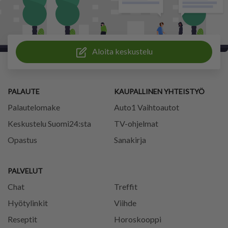
Aloita keskustelu
PALAUTE
KAUPALLINEN YHTEISTYÖ
Palautelomake
Auto1 Vaihtoautot
Keskustelu Suomi24:sta
TV-ohjelmat
Opastus
Sanakirja
PALVELUT
Chat
Treffit
Hyötylinkit
Viihde
Reseptit
Horoskooppi