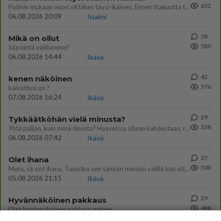
652
Poliisin mukaan nuori oli lähes täysi-ikäinen. Ennen iltakuutta tulleen ilmoituksen mukaan ihminen oli joutunut mahdoll
06.08.2026 20:09
Iisalmi
38
Mikä on ollut
580
Söpöintä välillämme?
06.08.2026 14:44
Ikävä
42
kenen näköinen
576
kaivattusi on ?
07.08.2026 16:24
Ikävä
29
Tykkäätköhän vielä minusta?
538
Yhtä paljon, kuin minä sinusta? Haaveissa ollaan kahdestaan, rauhassa ja lähennytään fyysisesti ja tutustutaan syvemmin
06.08.2026 07:42
Ikävä
37
Olet ihana
500
Muru, sä oot ihana. Tunsitko sen sähkön meidän välillä kun oltiin ihan låhekkäin? 👩‍❤️‍👩❤️😼😘
05.08.2026 21:15
Ikävä
29
Hyvännäköinen pakkaus
488
Olet hyvännäköinen pakkaus nainen.
06.08.2026 13:03
Ikävä