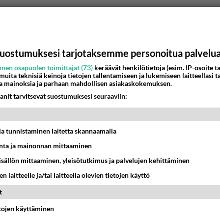
uostumuksesi tarjotaksemme personoitua palvelu
nen osapuolen toimittajat (73)
keräävät henkilötietoja (esim. IP-osoite ta
 muita teknisiä keinoja tietojen tallentamiseen ja lukemiseen laitteellasi t
a mainoksia ja parhaan mahdollisen asiakaskokemuksen.
anit tarvitsevat suostumuksesi seuraaviin:
t ja tunnistaminen laitetta skannaamalla
ta ja mainonnan mittaaminen
sisällön mittaaminen, yleisötutkimus ja palvelujen kehittäminen
n laitteelle ja/tai laitteella olevien tietojen käyttö
t
etojen käyttäminen