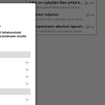
2 km on nykyään liian pitkä koulumatka
107
Hesarissa päivitellään lapset joutuu nyt kulkemaan 2 km kouluun jösses. Ruostefillarilla tuo matka menee vaikka miten äk
Miesten tuijotus
44
Mutta mies vain tuijottaa, siinä vaiheessa käännän itse pään pois. Mikä juttu? Yleensä jos joku tuijottaa tai katsoo, hä
a
Uusioperheen aikuiset lapset tyhjentää jääkaapin käydessään
56
Miten selvittäisitte seuraavan ongelman, meillä on uusioperhe, minulla teini-ikäiset lapset ja puolisolla aikuiset, jotk
i laitetunniste)
arjotakseen sinulle