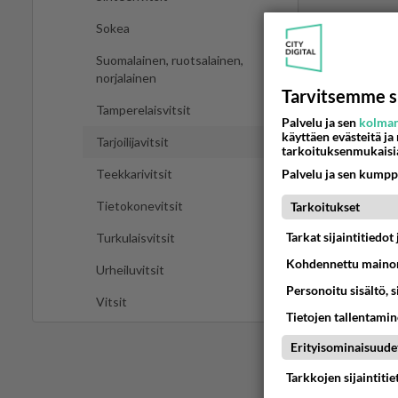
Sokea
Suomalainen, ruotsalainen,
norjalainen
Tarvitsemme s
Tamperelaisvitsit
Palvelu ja sen
kolman
käyttäen evästeitä ja
Tarjoilijavitsit
tarkoituksenmukaisi
Palvelu ja sen kumpp
Teekkarivitsit
Tietokonevitsit
Tarkoitukset
Tarkat sijaintitiedo
Turkulaisvitsit
Kohdennettu mainon
Urheiluvitsit
Personoitu sisältö, 
Vitsit
Tietojen tallentamine
Erityisominaisuude
Tarkkojen sijaintiti