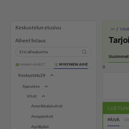
Keskustelun etusivu
Vitsi
Tarjoi
Aiheet listaus
Uusimmat
KAIKKI AIHEET
NYKYINEN AIHE
0
Keskustelu24
Ajanviete
Vitsit
Amerikkalaisvitsit
LUETUI
Anoppivitsit
PÄIVÄ
VI
Aprillipilat