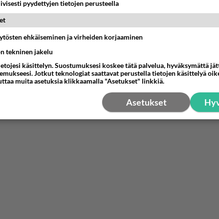
iivisesti pyydettyjen tietojen perusteella
et
äytösten ehkäiseminen ja virheiden korjaaminen
ön tekninen jakelu
ietojesi käsittelyn. Suostumuksesi koskee tätä palvelua, hyväksymättä jä
mukseesi. Jotkut teknologiat saattavat perustella tietojen käsittelyä oike
uttaa muita asetuksia klikkaamalla "Asetukset" linkkiä.
Asetukset
Hyv