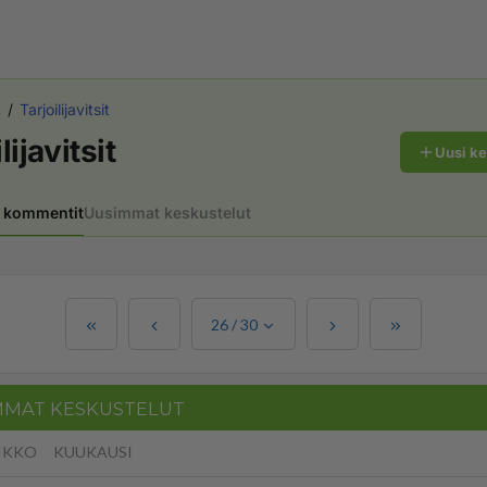
t
Tarjoilijavitsit
lijavitsit
Uusi k
 kommentit
Uusimmat keskustelut
26
/
30
MMAT KESKUSTELUT
IKKO
KUUKAUSI