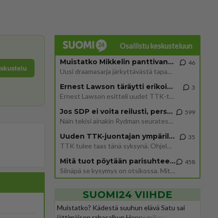
Osallistu keskusteluun
Muistatko Mikkelin panttivankidraaman?
46
eskustelu
Uusi draamasarja järkyttävästä tapauksesta on tulossa. Tositapahtumiin perustuva sarja ammentaa vuoden 1986 Mikkelin pan
Ernest Lawson täräytti erikoisen heiton TTK-lehdistötilaisuudessa: " Onko tässä tarkoituksena...?"
3
Ernest Lawson esitteli uudet TTK-tähtioppilaat ja opettajat torstaina 6.8. lehdistölle. Tulevalla kaudella on yksi hausk
Jos SDP ei voita reilusti, persut kumoavat demokratian Suomesta
599
Näin tekisi ainakin Rydman seuratessaan idolinsa Trumpin mallia https://www.is.fi/politiikka/art-2000012187244.html
Uuden TTK-juontajan ympärillä epätietoisuus sakenee - Nyt MTV hämmentää soppaa
35
TTK tulee taas tänä syksynä. Ohjelman uudet tähtioppilaat julkistetaan torstaina 6. elokuuta klo 14 alkavassa lehdistö
Mitä tuot pöytään parisuhteessa?
458
Siinäpä se kysymys on otsikossa. Mitäpä siis tuot/toisit pöytään parisuhteessa? Oletko mies vai nainen? Koetko sen mitä
SUOMI24 VIIHDE
Muistatko? Kädestä suuhun elävä Satu sai
jättimäisen rahasalkun Henry-miljonääriltä