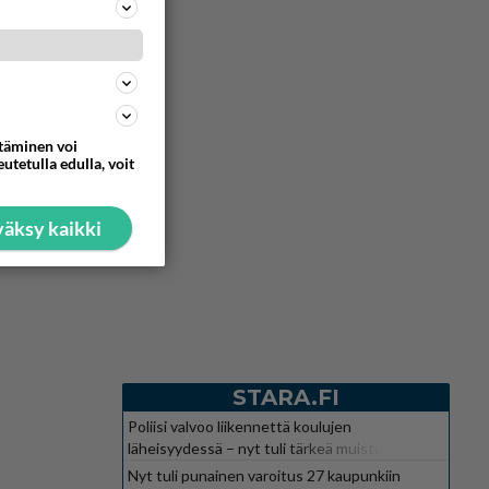
ttäminen voi
utetulla edulla, voit
äksy kaikki
STARA.FI
Poliisi valvoo liikennettä koulujen
läheisyydessä – nyt tuli tärkeä muistutus
Nyt tuli punainen varoitus 27 kaupunkiin