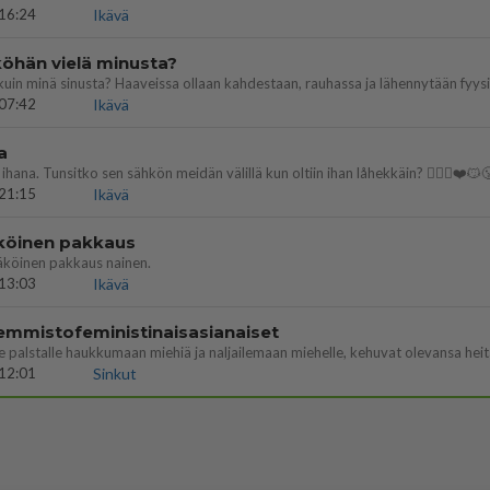
16:24
Ikävä
öhän vielä minusta?
07:42
Ikävä
a
ihana. Tunsitko sen sähkön meidän välillä kun oltiin ihan låhekkäin? 👩‍❤️‍👩❤️😼
21:15
Ikävä
köinen pakkaus
äköinen pakkaus nainen.
13:03
Ikävä
emmistofeministinaisasianaiset
12:01
Sinkut