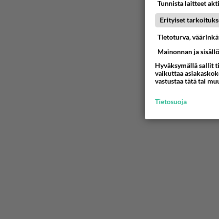
Tunnista laitteet akt
Erityiset tarkoituks
Tietoturva, väärink
Mainonnan ja sisäll
Hyväksymällä sallit t
vaikuttaa asiakaskoke
vastustaa tätä tai mu
Tietosuoja