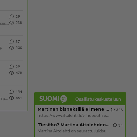
29
538
Yhtä paljon, kuin minä sinusta? Haaveissa ollaan kahdestaan, rauhassa ja lähennytään fyysisesti ja tutustutaan syvemmin
37
500

29
478
154
461
Tulevat tänne palstalle haukkumaan miehiä ja naljailemaan miehelle, kehuvat olevansa heitä parempia. Itse asuvat MIEHE
Osallistu keskusteluun
Martinan bisneksillä ei mene hyvin
328
https://www.iltalehti.fi/viihdeuutiset/a/c46da6ab-340f-4790-aaa7-0865eed2336 Yrityksen konkurssihakemus on tullut kärä
Tiesitkö? Martina Aitolehden isäpuoli on tämä suosittu laulaja
34
Martina Aitolehti on seurattu julkisuuden henkilö. Lähipiiriin mahtuu muitakin tunnettuja henkilöitä. Tiesitkö, että Ma