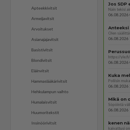
Jos SDP 
Apteekkivitsit
06.08.2026 
Armeijavitsit
Anteeksi
Arvoitukset
06.08.2026 
Asianajajavitsit
Basistivitsit
Blondivitsit
06.08.2026 
Eläinvitsit
Kuka melk
Hammaslääkärivitsit
06.08.2026 
Hehkulampun vaihto
Mikä on o
Humalaisvitsit
Söpöintä väl
06.08.2026 
Huumoritekstit
kenen nä
Insinöörivitsit
kaivattusi on