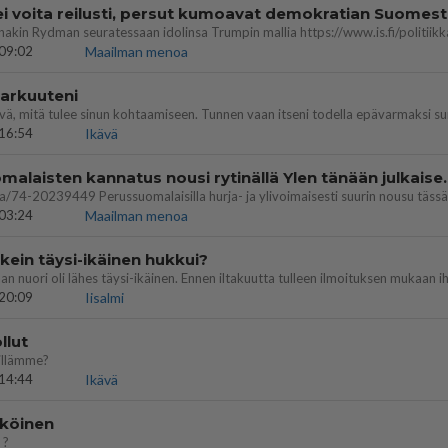
ei voita reilusti, persut kumoavat demokratian Suomes
09:02
Maailman menoa
 arkuuteni
16:54
Ikävä
Perussuomalaisten kannatus nousi rytinäll
03:24
Maailman menoa
ein täysi-ikäinen hukkui?
20:09
Iisalmi
llut
illämme?
14:44
Ikävä
köinen
 ?