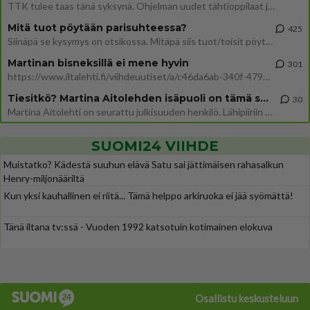
TTK tulee taas tänä syksynä. Ohjelman uudet tähtioppilaat julkistetaan torstaina 6. elokuuta klo 14 alkavassa lehdistö
Mitä tuot pöytään parisuhteessa?
425
Siinäpä se kysymys on otsikossa. Mitäpä siis tuot/toisit pöytään parisuhteessa? Oletko mies vai nainen? Koetko sen mitä
Martinan bisneksillä ei mene hyvin
301
https://www.iltalehti.fi/viihdeuutiset/a/c46da6ab-340f-4790-aaa7-0865eed2336 Yrityksen konkurssihakemus on tullut kärä
Tiesitkö? Martina Aitolehden isäpuoli on tämä suosittu laulaja
30
Martina Aitolehti on seurattu julkisuuden henkilö. Lähipiiriin mahtuu muitakin tunnettuja henkilöitä. Tiesitkö, että Ma
SUOMI24 VIIHDE
Muistatko? Kädestä suuhun elävä Satu sai jättimäisen rahasalkun
Henry-miljonääriltä
Kun yksi kauhallinen ei riitä... Tämä helppo arkiruoka ei jää syömättä!
Tänä iltana tv:ssä - Vuoden 1992 katsotuin kotimainen elokuva
Osallistu keskusteluun