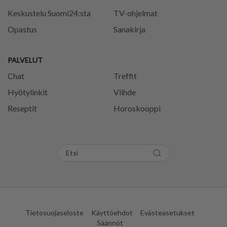
Keskustelu Suomi24:sta
TV-ohjelmat
Opastus
Sanakirja
PALVELUT
Chat
Treffit
Hyötylinkit
Viihde
Reseptit
Horoskooppi
Tietosuojaseloste
Käyttöehdot
Evästeasetukset
Säännöt