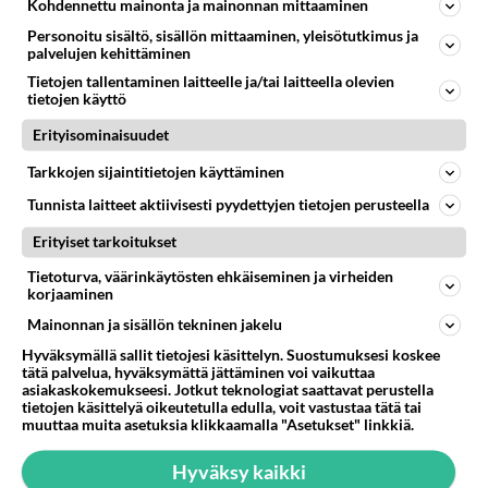
kaloista paljoa mitään. Tarviisin apua kalojen valintaan,
Kohdennettu mainonta ja mainonnan mittaaminen
löytyykö ...
Personoitu sisältö, sisällön mittaaminen, yleisötutkimus ja
palvelujen kehittäminen
29.01.2026 08:53
1
108
0
Tietojen tallentaminen laitteelle ja/tai laitteella olevien
tietojen käyttö
AKVAARIOKALAT
Vastattu 6kk
Erityisominaisuudet
Partamonnit
Tarkkojen sijaintitietojen käyttäminen
Annan partamonneja espoossa. Haku nopeasti....
Tunnista laitteet aktiivisesti pyydettyjen tietojen perusteella
02.02.2020 12:58
1
1111
0
Erityiset tarkoitukset
Tietoturva, väärinkäytösten ehkäiseminen ja virheiden
korjaaminen
Mainonnan ja sisällön tekninen jakelu
Hyväksymällä sallit tietojesi käsittelyn. Suostumuksesi koskee
tätä palvelua, hyväksymättä jättäminen voi vaikuttaa
asiakaskokemukseesi. Jotkut teknologiat saattavat perustella
tietojen käsittelyä oikeutetulla edulla, voit vastustaa tätä tai
muuttaa muita asetuksia klikkaamalla "Asetukset" linkkiä.
Hyväksy kaikki