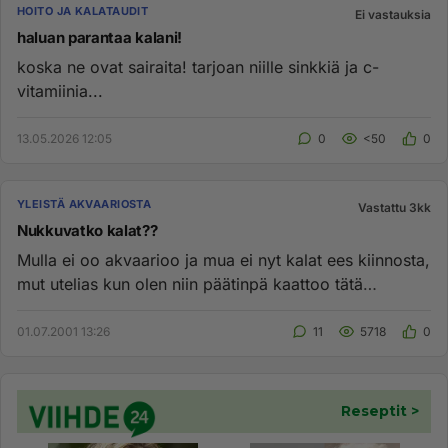
HOITO JA KALATAUDIT
Ei vastauksia
haluan parantaa kalani!
koska ne ovat sairaita! tarjoan niille sinkkiä ja c-
vitamiinia...
13.05.2026 12:05
0
<50
0
YLEISTÄ AKVAARIOSTA
Vastattu 3kk
Nukkuvatko kalat??
Mulla ei oo akvaarioo ja mua ei nyt kalat ees kiinnosta,
mut utelias kun olen niin päätinpä kaattoo tätä
keskustelua j...
01.07.2001 13:26
11
5718
0