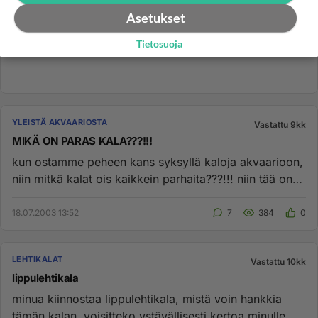
Asetukset
Tietosuoja
YLEISTÄ AKVAARIOSTA
Vastattu 9kk
MIKÄ ON PARAS KALA???!!!
kun ostamme peheen kans syksyllä kaloja akvaarioon,
niin mitkä kalat ois kaikkein parhaita???!!! niin tää on
tavallaan ä...
18.07.2003 13:52
7
384
0
LEHTIKALAT
Vastattu 10kk
lippulehtikala
minua kiinnostaa lippulehtikala, mistä voin hankkia
tämän kalan. voisitteko ystävällisesti kertoa minulle. ...