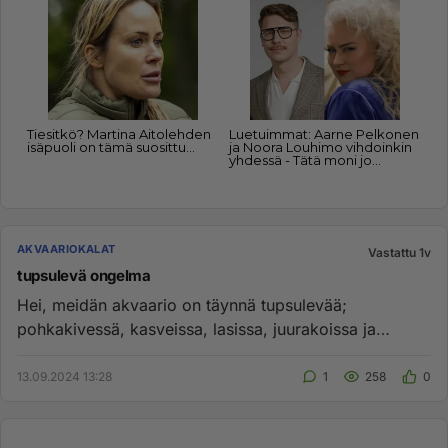
AKVAARIOKALAT
Vastattu 1v
tupsulevä ongelma
Hei, meidän akvaario on täynnä tupsulevää;
pohkakivessä, kasveissa, lasissa, juurakoissa ja
koristeissa. Täysin levän pe...
13.09.2024 13:28
1
258
0