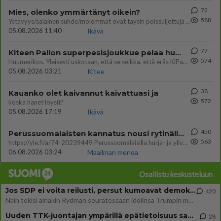
72
Mies, olenko ymmärtänyt oikein?
588
Ystävyys/salainen suhde/molemmat ovat täysin poissuljettuja asioita? Nainen
05.08.2026 11:40
Ikävä
77
Kiteen Pallon superpesisjoukkue pelaa huumeiden vaikutuksen alaisena
574
Huumerikos. Yleisesti uskotaan, että se seikka, että eräs KiPan pelaaja kärähtää huumeista, on vain jäävuoren huippu. M
05.08.2026 03:21
Kitee
38
Kauanko olet kaivannut kaivattuasi ja
572
koska hänet löysit?
05.08.2026 17:19
Ikävä
450
Perussuomalaisten kannatus nousi rytinällä Ylen tänään julkaisemassa tuoreimmassa gallup-kyselyssä.
563
https://yle.fi/a/74-20239449 Perussuomalaisilla hurja- ja ylivoimaisesti suurin nousu tässä uudessa Ylen gallupissa. Kyl
06.08.2026 03:24
Maailman menoa
Osallistu keskusteluun
Jos SDP ei voita reilusti, persut kumoavat demokratian Suomesta
420
Näin tekisi ainakin Rydman seuratessaan idolinsa Trumpin mallia https://www.is.fi/politiikka/art-2000012187244.html
Uuden TTK-juontajan ympärillä epätietoisuus sakenee - Nyt MTV hämmentää soppaa
28