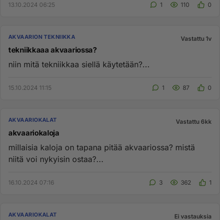
13.10.2024 06:25
1
110
0
AKVAARION TEKNIIKKA
Vastattu 1v
tekniikkaaa akvaariossa?
niin mitä tekniikkaa siellä käytetään?...
15.10.2024 11:15
1
87
0
AKVAARIOKALAT
Vastattu 6kk
akvaariokaloja
millaisia kaloja on tapana pitää akvaariossa? mistä
niitä voi nykyisin ostaa?...
16.10.2024 07:16
3
362
1
AKVAARIOKALAT
Ei vastauksia