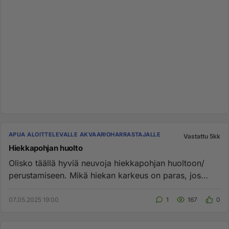
APUA ALOITTELEVALLE AKVAARIOHARRASTAJALLE
Vastattu 5kk
Hiekkapohjan huolto
Olisko täällä hyviä neuvoja hiekkapohjan huoltoon/
perustamiseen. Mikä hiekan karkeus on paras, jos
haluaa välttää pohja...
07.05.2025 19:00
1
167
0