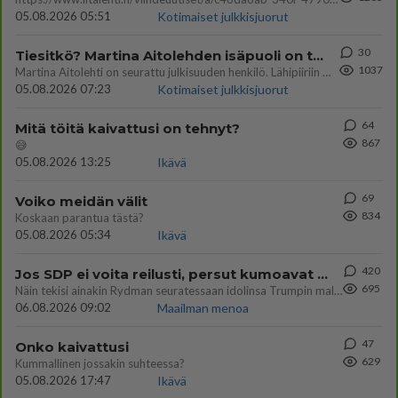
05.08.2026 05:51
Kotimaiset julkkisjuorut
30
Tiesitkö? Martina Aitolehden isäpuoli on tämä suosittu laulaja
1037
Martina Aitolehti on seurattu julkisuuden henkilö. Lähipiiriin mahtuu muitakin tunnettuja henkilöitä. Tiesitkö, että Ma
05.08.2026 07:23
Kotimaiset julkkisjuorut
64
Mitä töitä kaivattusi on tehnyt?
867
😅
05.08.2026 13:25
Ikävä
69
Voiko meidän välit
834
Koskaan parantua tästä?
05.08.2026 05:34
Ikävä
420
Jos SDP ei voita reilusti, persut kumoavat demokratian Suomesta
695
Näin tekisi ainakin Rydman seuratessaan idolinsa Trumpin mallia https://www.is.fi/politiikka/art-2000012187244.html
06.08.2026 09:02
Maailman menoa
47
Onko kaivattusi
629
Kummallinen jossakin suhteessa?
05.08.2026 17:47
Ikävä