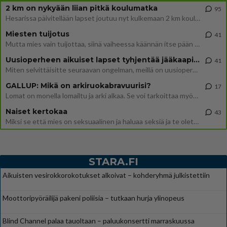
2 km on nykyään liian pitkä koulumatka
95
Hesarissa päivitellään lapset joutuu nyt kulkemaan 2 km kouluun jösses. Ruostefillarilla tuo matka menee vaikka miten äk
Miesten tuijotus
41
Mutta mies vain tuijottaa, siinä vaiheessa käännän itse pään pois. Mikä juttu? Yleensä jos joku tuijottaa tai katsoo, hä
Uusioperheen aikuiset lapset tyhjentää jääkaapin käydessään
41
Miten selvittäisitte seuraavan ongelman, meillä on uusioperhe, minulla teini-ikäiset lapset ja puolisolla aikuiset, jotk
GALLUP: Mikä on arkiruokabravuurisi?
17
Lomat on monella lomailtu ja arki alkaa. Se voi tarkoittaa myös sitä, että grillailut on grillattu ja palataan arjen ruo
Naiset kertokaa
43
Miksi se että mies on seksuaalinen ja haluaa seksiä ja te olette hänen mielestänne haluttava on vastenmielistä? Mikä sii
STARA.FI
Aikuisten vesirokkorokotukset alkoivat – kohderyhmä julkistettiin
Moottoripyöräilijä pakeni poliisia – tutkaan hurja ylinopeus
Blind Channel palaa tauoltaan – paluukonsertti marraskuussa