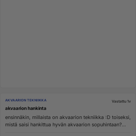
AKVAARION TEKNIIKKA
Vastattu 1v
akvaarion hankinta
ensinnäkin, millaista on akvaarion tekniikka :D toiseksi,
mistä saisi hankittua hyvän akvaarion sopuhintaan?
jossa olisi...