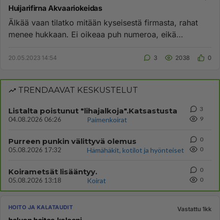
Huijarifirna Akvaariokeidas
Älkää vaan tilatko mitään kyseisestä firmasta, rahat
menee hukkaan. Ei oikeaa puh numeroa, eikä
aukioloaikaa. Portit kii...
20.05.2023 14:54
3
2038
0
TRENDAAVAT KESKUSTELUT
3
Listalta poistunut "lihajalkoja".Katsastusta
9
04.08.2026 06:26
Paimenkoirat
0
Purreen punkin välittyvä olemus
0
05.08.2026 17:32
Hämähäkit, kotilot ja hyönteiset
0
Koirametsät lisääntyy.
0
05.08.2026 13:18
Koirat
HOITO JA KALATAUDIT
Vastattu 1kk