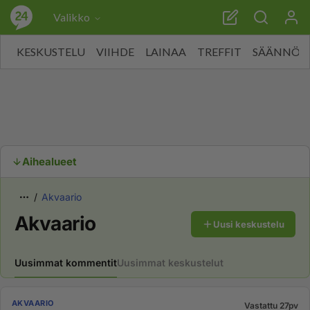
Valikko
KESKUSTELU
VIIHDE
LAINAA
TREFFIT
SÄÄNNÖT
Aihealueet
Akvaario
Akvaario
Uusi keskustelu
Uusimmat kommentit
Uusimmat keskustelut
AKVAARIO
Vastattu 27pv