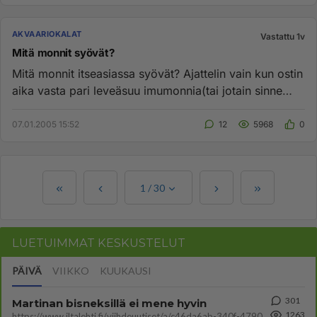
AKVAARIOKALAT
Vastattu 1v
Mitä monnit syövät?
Mitä monnit itseasiassa syövät? Ajattelin vain kun ostin
aika vasta pari leveäsuu imumonnia(tai jotain sinne
päin) ja n...
07.01.2005 15:52
12
5968
0
1
/
30
LUETUIMMAT KESKUSTELUT
PÄIVÄ
VIIKKO
KUUKAUSI
301
Martinan bisneksillä ei mene hyvin
1263
https://www.iltalehti.fi/viihdeuutiset/a/c46da6ab-340f-4790-aaa7-0865eed2336 Yrityksen konkurssihakemus on tullut kärä