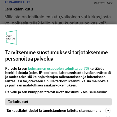
AKVAARIOKALAT
Vastattu 5kk
Lehtikalan kutu
Millaista on lehtikalojen kutu,valkoinen vai kirkas,josta
voi poikasia tulla? Milloin kutu kuoriutuu poikasiksi?
Miten p...
16.09.2025 18:36
1
120
0
Tarvitsemme suostumuksesi tarjotaksemme
AKVAARIOKALAT
Ei vastauksia
personoitua palvelua
Lehtikaloille kavereita
Mitä hankkisit akvaarioon lehtikalojen kavereiksi?...
Palvelu ja sen
kolmannen osapuolen toimittajat (73)
keräävät
henkilötietoja (esim. IP-osoite tai laitetunniste) käyttäen evästeitä
ja muita teknisiä keinoja tietojen tallentamiseen ja lukemiseen
09.01.2026 09:23
0
104
0
laitteellasi tarjotakseen sinulle tarkoituksenmukaisia mainoksia
ja parhaan mahdollisen asiakaskokemuksen.
Palvelu ja sen kumppanit tarvitsevat suostumuksesi seuraaviin:
AKVAARIOKALAT
Vastattu 6kk
Tarkoitukset
Apua kalojen valintaan
Tarkat sijaintitiedot ja tunnistaminen laitetta skannaamalla
Moi! Oon ostamassa ekaa kertaa akvaarion, enkä tiedä