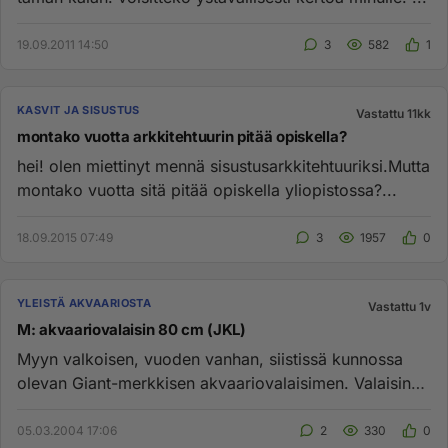
19.09.2011 14:50
3
582
1
KASVIT JA SISUSTUS
Vastattu 11kk
montako vuotta arkkitehtuurin pitää opiskella?
hei! olen miettinyt mennä sisustusarkkitehtuuriksi.Mutta
montako vuotta sitä pitää opiskella yliopistossa?...
18.09.2015 07:49
3
1957
0
YLEISTÄ AKVAARIOSTA
Vastattu 1v
M: akvaariovalaisin 80 cm (JKL)
Myyn valkoisen, vuoden vanhan, siistissä kunnossa
olevan Giant-merkkisen akvaariovalaisimen. Valaisin
on 80 cm pitkä ja ...
05.03.2004 17:06
2
330
0