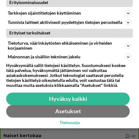
Muistatko? Kädestä suuhun elävä Satu sai jättimäisen rahasalkun
Erityisominaisuudet
Henry-miljonääriltä
Tarkkojen sijaintitietojen käyttäminen
Kun yksi kauhallinen ei riitä... Tämä helppo arkiruoka ei jää syömättä!
Tunnista laitteet aktiivisesti pyydettyjen tietojen perusteella
Tiesitkö? Martina Aitolehden isäpuoli on tämä suosittu laulaja
Erityiset tarkoitukset
Tietoturva, väärinkäytösten ehkäiseminen ja virheiden
korjaaminen
Mainonnan ja sisällön tekninen jakelu
Osallistu keskusteluun
Hyväksymällä sallit tietojesi käsittelyn. Suostumuksesi koskee
tätä palvelua, hyväksymättä jättäminen voi vaikuttaa
2 km on nykyään liian pitkä koulumatka
86
asiakaskokemukseesi. Jotkut teknologiat saattavat perustella
Hesarissa päivitellään lapset joutuu nyt kulkemaan 2 km kouluun jösses. Ruostefillarilla tuo matka menee vaikka miten äk
tietojen käsittelyä oikeutetulla edulla, voit vastustaa tätä tai
muuttaa muita asetuksia klikkaamalla "Asetukset" linkkiä.
Miesten tuijotus
41
Mutta mies vain tuijottaa, siinä vaiheessa käännän itse pään pois. Mikä juttu? Yleensä jos joku tuijottaa tai katsoo, hä
Hyväksy kaikki
Uusioperheen aikuiset lapset tyhjentää jääkaapin käydessään
41
Miten selvittäisitte seuraavan ongelman, meillä on uusioperhe, minulla teini-ikäiset lapset ja puolisolla aikuiset, jotk
Asetukset
GALLUP: Mikä on arkiruokabravuurisi?
15
Tietosuoja
Lomat on monella lomailtu ja arki alkaa. Se voi tarkoittaa myös sitä, että grillailut on grillattu ja palataan arjen ruo
Naiset kertokaa
43