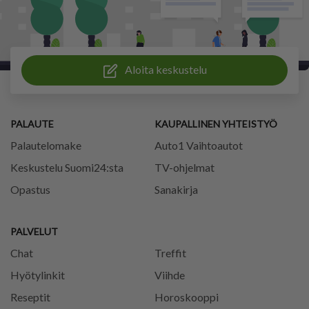
Aloita keskustelu
PALAUTE
KAUPALLINEN YHTEISTYÖ
Palautelomake
Auto1 Vaihtoautot
Keskustelu Suomi24:sta
TV-ohjelmat
Opastus
Sanakirja
PALVELUT
Chat
Treffit
Hyötylinkit
Viihde
Reseptit
Horoskooppi