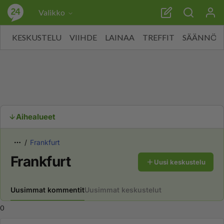
Valikko
KESKUSTELU
VIIHDE
LAINAA
TREFFIT
SÄÄNNÖT
Aihealueet
Frankfurt
Frankfurt
Uusi keskustelu
Uusimmat kommentit
Uusimmat keskustelut
0