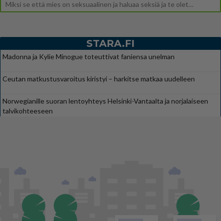
Miksi se että mies on seksuaalinen ja haluaa seksiä ja te olette hänen mielestänne haluttava on vastenmielistä? Mikä sii
STARA.FI
Madonna ja Kylie Minogue toteuttivat faniensa unelman
Ceutan matkustusvaroitus kiristyi – harkitse matkaa uudelleen
Norwegianille suoran lentoyhteys Helsinki-Vantaalta ja norjalaiseen
talvikohteeseen