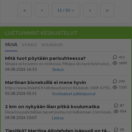
15
/
30
LUETUIMMAT KESKUSTELUT
PÄIVÄ
VIIKKO
KUUKAUSI
411
Mitä tuot pöytään parisuhteessa?
1693
Siinäpä se kysymys on otsikossa. Mitäpä siis tuot/toisit pöytään parisuhteessa? Oletko mies vai nainen? Koetko sen mitä
04.08.2026 16:53
Sinkut
293
Martinan bisneksillä ei mene hyvin
1132
https://www.iltalehti.fi/viihdeuutiset/a/c46da6ab-340f-4790-aaa7-0865eed2336 Yrityksen konkurssihakemus on tullut kärä
05.08.2026 05:51
Kotimaiset julkkisjuorut
87
2 km on nykyään liian pitkä koulumatka
954
Hesarissa päivitellään lapset joutuu nyt kulkemaan 2 km kouluun jösses. Ruostefillarilla tuo matka menee vaikka miten äk
04.08.2026 10:07
Lieksa
28
Tiesitkö? Martina Aitolehden isäpuoli on tämä suosittu laulaja