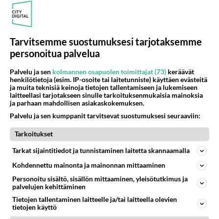
65
Voiko meidän välit
756
Koskaan parantua tästä?
05.08.2026 05:34
Ikävä
Tarvitsemme suostumuksesi tarjotaksemme
personoitua palvelua
Osallistu keskusteluun
Palvelu ja sen
kolmannen osapuolen toimittajat (73)
keräävät
Jos SDP ei voita reilusti, persut kumoavat demokratian Suomesta
313
henkilötietoja (esim. IP-osoite tai laitetunniste) käyttäen evästeitä
Näin tekisi ainakin Rydman seuratessaan idolinsa Trumpin mallia https://www.is.fi/politiikka/art-2000012187244.html
ja muita teknisiä keinoja tietojen tallentamiseen ja lukemiseen
laitteellasi tarjotakseen sinulle tarkoituksenmukaisia mainoksia
Uuden TTK-juontajan ympärillä epätietoisuus sakenee - Nyt MTV hämmentää soppaa
16
ja parhaan mahdollisen asiakaskokemuksen.
TTK tulee taas tänä syksynä. Ohjelman uudet tähtioppilaat julkistetaan torstaina 6. elokuuta klo 14 alkavassa lehdistö
Palvelu ja sen kumppanit tarvitsevat suostumuksesi seuraaviin:
Mitä tuot pöytään parisuhteessa?
411
Tarkoitukset
Siinäpä se kysymys on otsikossa. Mitäpä siis tuot/toisit pöytään parisuhteessa? Oletko mies vai nainen? Koetko sen mitä
Martinan bisneksillä ei mene hyvin
Tarkat sijaintitiedot ja tunnistaminen laitetta skannaamalla
293
https://www.iltalehti.fi/viihdeuutiset/a/c46da6ab-340f-4790-aaa7-0865eed2336 Yrityksen konkurssihakemus on tullut kärä
Kohdennettu mainonta ja mainonnan mittaaminen
Tiesitkö? Martina Aitolehden isäpuoli on tämä suosittu laulaja
28
Personoitu sisältö, sisällön mittaaminen, yleisötutkimus ja
Martina Aitolehti on seurattu julkisuuden henkilö. Lähipiiriin mahtuu muitakin tunnettuja henkilöitä. Tiesitkö, että Ma
palvelujen kehittäminen
Tietojen tallentaminen laitteelle ja/tai laitteella olevien
tietojen käyttö
SUOMI24 VIIHDE