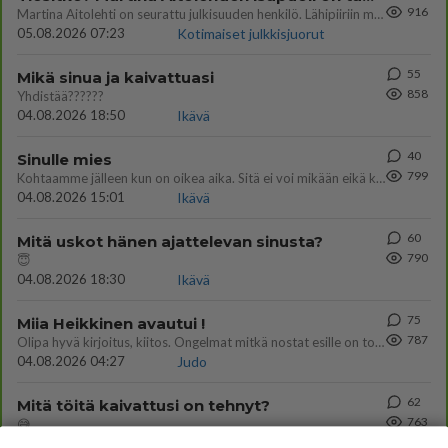
916
Martina Aitolehti on seurattu julkisuuden henkilö. Lähipiiriin mahtuu muitakin tunnettuja henkilöitä. Tiesitkö, että Ma
05.08.2026 07:23
Kotimaiset julkkisjuorut
55
Mikä sinua ja kaivattuasi
858
Yhdistää??????
04.08.2026 18:50
Ikävä
40
Sinulle mies
799
Kohtaamme jälleen kun on oikea aika. Sitä ei voi mikään eikä kukaan estää <3 <3
04.08.2026 15:01
Ikävä
60
Mitä uskot hänen ajattelevan sinusta?
790
😇
04.08.2026 18:30
Ikävä
75
Miia Heikkinen avautui !
787
Olipa hyvä kirjoitus, kiitos. Ongelmat mitkä nostat esille on todellisia ja tämä ylimielisyys totta ja se näkyy kaikessa
04.08.2026 04:27
Judo
62
Mitä töitä kaivattusi on tehnyt?
763
😅
05.08.2026 13:25
Ikävä