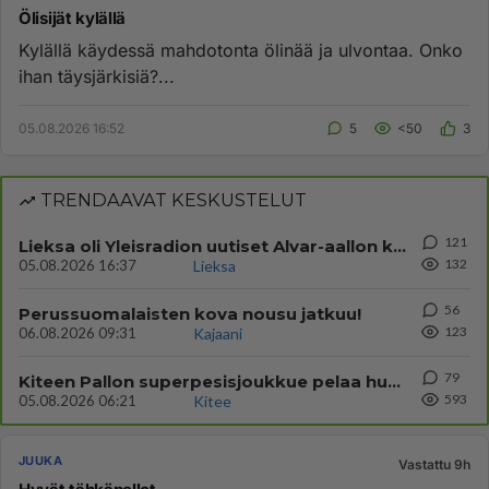
Ölisijät kylällä
Kylällä käydessä mahdotonta ölinää ja ulvontaa. Onko
ihan täysjärkisiä?...
05.08.2026 16:52
5
<50
3
TRENDAAVAT KESKUSTELUT
121
Lieksa oli Yleisradion uutiset Alvar-aallon kylä myynnissä?
132
05.08.2026 16:37
Lieksa
56
Perussuomalaisten kova nousu jatkuu!
123
06.08.2026 09:31
Kajaani
79
Kiteen Pallon superpesisjoukkue pelaa huumeiden vaikutuksen alaisena
593
05.08.2026 06:21
Kitee
JUUKA
Vastattu 9h