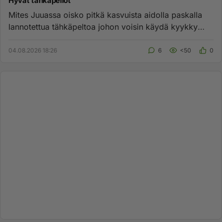
Hyvät tähkäpellot
Mites Juuassa oisko pitkä kasvuista aidolla paskalla
lannotettua tähkäpeltoa johon voisin käydä kyykky
paskalla?...
04.08.2026 18:26
6
<50
0