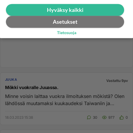
Hyväksy kaikki
Asetukset
Tietosuoja
JUUKA
Vastattu 9pv
Mökki vuokralle Juuassa.
Minne voisin laittaa vuokra ilmoituksen mökistä? Olen
lähdössä muutamaksi kuukaudeksi Taiwaniin ja
haluaisin laittaa mök...
18.03.2023 15:38
30
977
0