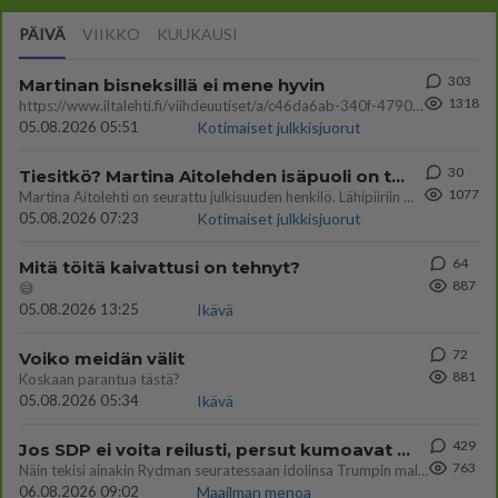
PÄIVÄ
VIIKKO
KUUKAUSI
303
Martinan bisneksillä ei mene hyvin
1318
https://www.iltalehti.fi/viihdeuutiset/a/c46da6ab-340f-4790-aaa7-0865eed2336 Yrityksen konkurssihakemus on tullut kärä
05.08.2026 05:51
Kotimaiset julkkisjuorut
30
Tiesitkö? Martina Aitolehden isäpuoli on tämä suosittu laulaja
1077
Martina Aitolehti on seurattu julkisuuden henkilö. Lähipiiriin mahtuu muitakin tunnettuja henkilöitä. Tiesitkö, että Ma
05.08.2026 07:23
Kotimaiset julkkisjuorut
64
Mitä töitä kaivattusi on tehnyt?
887
😅
05.08.2026 13:25
Ikävä
72
Voiko meidän välit
881
Koskaan parantua tästä?
05.08.2026 05:34
Ikävä
429
Jos SDP ei voita reilusti, persut kumoavat demokratian Suomesta
763
Näin tekisi ainakin Rydman seuratessaan idolinsa Trumpin mallia https://www.is.fi/politiikka/art-2000012187244.html
06.08.2026 09:02
Maailman menoa