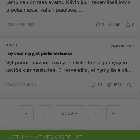
Lampinen on taas avattu. Kävin juuri tekemässä loton
ja pelaamassa vähän pajatsoa....
03.07.2026 19:07
2
50
0
JUUKA
Vastattu 13pv
Töykeät myyjät pielisherkussa
Nyt parina päivänä käynyt pielisherkussa ja myyjien
käytös kummastuttaa. Ei tervehditä, ei hymyillä eikä
edes kysytä hal...
03.08.2022 16:49
23
1535
1
1
/
30
LUETUIMMAT KESKUSTELUT