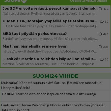
Osallistu keskusteluun
Jos SDP ei voita reilusti, persut kumoavat demokratian Suomesta
429
Näin tekisi ainakin Rydman seuratessaan idolinsa Trumpin mallia https://www.is.fi/politiikka/art-2000012187244.html
Uuden TTK-juontajan ympärillä epätietoisuus sakenee - Nyt MTV hämmentää soppaa
30
TTK tulee taas tänä syksynä. Ohjelman uudet tähtioppilaat julkistetaan torstaina 6. elokuuta klo 14 alkavassa lehdistö
Mitä tuot pöytään parisuhteessa?
426
Siinäpä se kysymys on otsikossa. Mitäpä siis tuot/toisit pöytään parisuhteessa? Oletko mies vai nainen? Koetko sen mitä
Martinan bisneksillä ei mene hyvin
303
https://www.iltalehti.fi/viihdeuutiset/a/c46da6ab-340f-4790-aaa7-0865eed2336 Yrityksen konkurssihakemus on tullut kärä
Tiesitkö? Martina Aitolehden isäpuoli on tämä suosittu laulaja
30
Martina Aitolehti on seurattu julkisuuden henkilö. Lähipiiriin mahtuu muitakin tunnettuja henkilöitä. Tiesitkö, että Ma
SUOMI24 VIIHDE
Muistatko? Kädestä suuhun elävä Satu sai jättimäisen rahasalkun
Henry-miljonääriltä
Tiesitkö? Martina Aitolehden isäpuoli on tämä suosittu laulaja
Luetuimmat: Aarne Pelkonen ja Noora Louhimo vihdoinkin yhdessä -
Tätä moni jo odotti