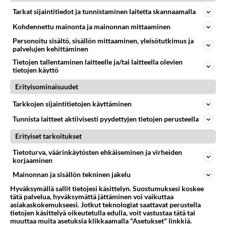
observatoriot Juuassa
Tarkat sijaintitiedot ja tunnistaminen laitetta skannaamalla
Missä päin Juukaa sijaitsee observatorioita?
Kohdennettu mainonta ja mainonnan mittaaminen
kiinnostaisi nähdä mitä Juukalaisen sinisen taivaan
Personoitu sisältö, sisällön mittaaminen, yleisötutkimus ja
takana pilkistää....
palvelujen kehittäminen
09.06.2022 16:41
14
414
0
Tietojen tallentaminen laitteelle ja/tai laitteella olevien
tietojen käyttö
Erityisominaisuudet
JUUKA
Vastattu 9pv
Tarkkojen sijaintitietojen käyttäminen
Juuan Timantti esiintymät
Tunnista laitteet aktiivisesti pyydettyjen tietojen perusteella
Kairasin reikää Juuanjokeen ja sieltä virtasi haaviin
timantteja. Mikä on Juukalaisen luonnonvaraisen
Erityiset tarkoitukset
timantin arvo? Onk...
Tietoturva, väärinkäytösten ehkäiseminen ja virheiden
09.01.2026 21:28
10
353
0
korjaaminen
Mainonnan ja sisällön tekninen jakelu
Hyväksymällä sallit tietojesi käsittelyn. Suostumuksesi koskee
tätä palvelua, hyväksymättä jättäminen voi vaikuttaa
asiakaskokemukseesi. Jotkut teknologiat saattavat perustella
tietojen käsittelyä oikeutetulla edulla, voit vastustaa tätä tai
muuttaa muita asetuksia klikkaamalla "Asetukset" linkkiä.