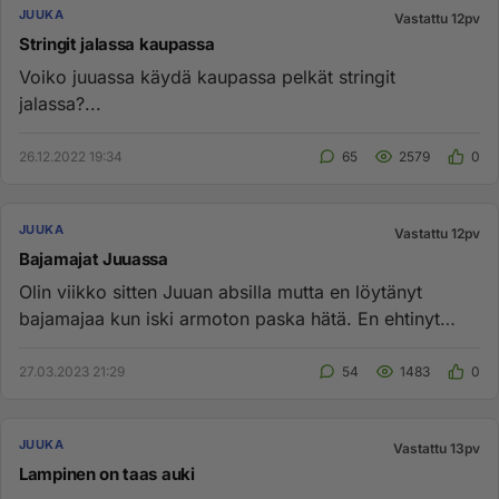
JUUKA
Vastattu 12pv
Stringit jalassa kaupassa
Voiko juuassa käydä kaupassa pelkät stringit
jalassa?...
26.12.2022 19:34
65
2579
0
JUUKA
Vastattu 12pv
Bajamajat Juuassa
Olin viikko sitten Juuan absilla mutta en löytänyt
bajamajaa kun iski armoton paska hätä. En ehtinyt
Juuan keskustaan as...
27.03.2023 21:29
54
1483
0
JUUKA
Vastattu 13pv
Lampinen on taas auki