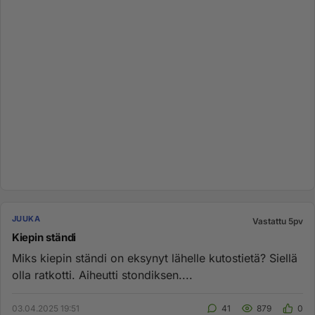
JUUKA
Vastattu 5pv
Kiepin ständi
Miks kiepin ständi on eksynyt lähelle kutostietä? Siellä
olla ratkotti. Aiheutti stondiksen....
03.04.2025 19:51
41
879
0