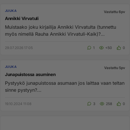
JUUKA
Vastattu 6pv
Annikki Virvatuli
Muistaako joku kirjailija Annikki Virvatulta (tunnettu
myös nimellä Rauha Annikki Virvatuli-Kaik)?
https://fi.wikipedi...
29.07.2026 17:05
1
<50
0
JUUKA
Vastattu 5pv
Junapuistossa asuminen
Pystyykö junapuistossa asumaan jos laittaa vaan teltan
sinne pystyyn?...
19.10.2024 11:08
3
258
0