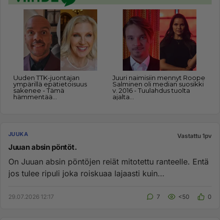
JUUKA
Vastattu 1pv
Juuan absin pöntöt.
On Juuan absin pöntöjen reiät mitotettu ranteelle. Entä
jos tulee ripuli joka roiskuaa lajaasti kuin
ammattisadettajan v...
29.07.2026 12:17
7
<50
0