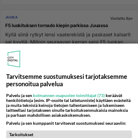
JUUKA
Vastattu 8pv
F5 luokituksen tornado kiepin parkissa Juuassa
Kyllä siinä rytkyt lensi vaaterekistä ja paskaset kalsarit
sai kyytiä. Milloin seuraavan kerran saisi F5 luokan
tornadon...
18.09.2024 09:54
6
331
0
Tarvitsemme suostumuksesi tarjotaksemme
JUUKA
Vastattu 8pv
personoitua palvelua
Juuka uistelu
Missä Juuka uistelut järjestetään tänä vuonna? Onko jo
Palvelu ja sen
kolmannen osapuolen toimittajat (73)
keräävät
henkilötietoja (esim. IP-osoite tai laitetunniste) käyttäen evästeitä
kovat ennusteet kaudesta, veden lämpötila?
ja muita teknisiä keinoja tietojen tallentamiseen ja lukemiseen
Surkastuuko kivekset?...
laitteellasi tarjotakseen sinulle tarkoituksenmukaisia mainoksia
ja parhaan mahdollisen asiakaskokemuksen.
10.04.2023 16:53
125
3391
1
Palvelu ja sen kumppanit tarvitsevat suostumuksesi seuraaviin:
Tarkoitukset
JUUKA
Vastattu 9pv