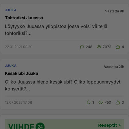
JUUKA
Vastattu 9h
Tohtoriksi Juuassa
Löytyykö Juuassa yliopistoa jossa voisi väitellä
tohtoriksi?...
22.01.2021 09:20
248
7073
4
JUUKA
Vastattu 21h
Kesäklubi Juuka
Oliko Juuassa hieno kesäklubi? Oliko loppuunmyydyt
konsertit?...
12.07.2026 17:06
1
<50
0