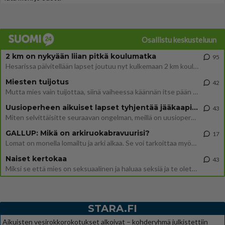
Osallistu keskusteluun
2 km on nykyään liian pitkä koulumatka
95
Hesarissa päivitellään lapset joutuu nyt kulkemaan 2 km kouluun jösses. Ruostefillarilla tuo matka menee vaikka miten äk
Miesten tuijotus
42
Mutta mies vain tuijottaa, siinä vaiheessa käännän itse pään pois. Mikä juttu? Yleensä jos joku tuijottaa tai katsoo, hä
Uusioperheen aikuiset lapset tyhjentää jääkaapin käydessään
43
Miten selvittäisitte seuraavan ongelman, meillä on uusioperhe, minulla teini-ikäiset lapset ja puolisolla aikuiset, jotk
GALLUP: Mikä on arkiruokabravuurisi?
17
Lomat on monella lomailtu ja arki alkaa. Se voi tarkoittaa myös sitä, että grillailut on grillattu ja palataan arjen ruo
Naiset kertokaa
43
Miksi se että mies on seksuaalinen ja haluaa seksiä ja te olette hänen mielestänne haluttava on vastenmielistä? Mikä sii
STARA.FI
Aikuisten vesirokkorokotukset alkoivat – kohderyhmä julkistettiin