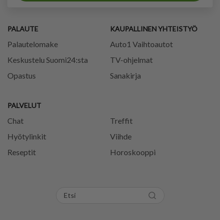
PALAUTE
KAUPALLINEN YHTEISTYÖ
Palautelomake
Auto1 Vaihtoautot
Keskustelu Suomi24:sta
TV-ohjelmat
Opastus
Sanakirja
PALVELUT
Chat
Treffit
Hyötylinkit
Viihde
Reseptit
Horoskooppi