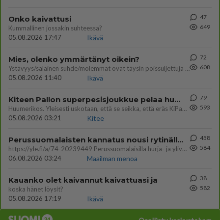
47
Onko kaivattusi
649
Kummallinen jossakin suhteessa?
05.08.2026 17:47
Ikävä
72
Mies, olenko ymmärtänyt oikein?
608
Ystävyys/salainen suhde/molemmat ovat täysin poissuljettuja asioita? Nainen
05.08.2026 11:40
Ikävä
79
Kiteen Pallon superpesisjoukkue pelaa huumeiden vaikutuksen alaisena
593
Huumerikos. Yleisesti uskotaan, että se seikka, että eräs KiPan pelaaja kärähtää huumeista, on vain jäävuoren huippu. M
05.08.2026 03:21
Kitee
458
Perussuomalaisten kannatus nousi rytinällä Ylen tänään julkaisemassa tuoreimmassa gallup-kyselyssä.
584
https://yle.fi/a/74-20239449 Perussuomalaisilla hurja- ja ylivoimaisesti suurin nousu tässä uudessa Ylen gallupissa. Kyl
06.08.2026 03:24
Maailman menoa
38
Kauanko olet kaivannut kaivattuasi ja
582
koska hänet löysit?
05.08.2026 17:19
Ikävä