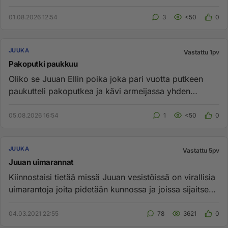
valloittaa man...
01.08.2026 12:54
3
<50
0
JUUKA
Vastattu 1pv
Pakoputki paukkuu
Oliko se Juuan Ellin poika joka pari vuotta putkeen
paukutteli pakoputkea ja kävi armeijassa yhden
päivän....
05.08.2026 16:54
1
<50
0
JUUKA
Vastattu 5pv
Juuan uimarannat
Kiinnostaisi tietää missä Juuan vesistöissä on virallisia
uimarantoja joita pidetään kunnossa ja joissa sijaitsee
pukuko...
04.03.2021 22:55
78
3621
0