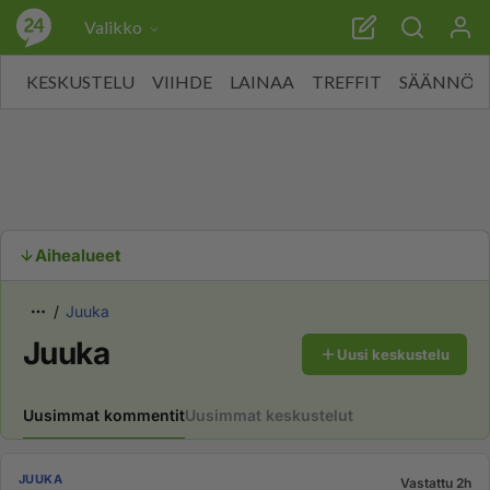
Valikko
KESKUSTELU
VIIHDE
LAINAA
TREFFIT
SÄÄNNÖT
Aihealueet
Juuka
Juuka
Uusi keskustelu
Uusimmat kommentit
Uusimmat keskustelut
JUUKA
Vastattu 2h