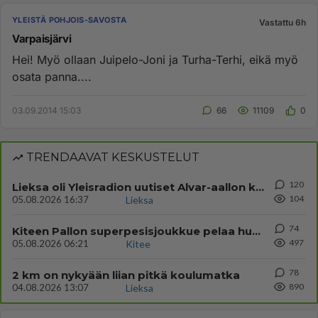
YLEISTÄ POHJOIS-SAVOSTA
Vastattu 6h
Varpaisjärvi
Hei! Myö ollaan Juipelo-Joni ja Turha-Terhi, eikä myö
osata panna....
03.09.2014 15:03
66
11109
0
TRENDAAVAT KESKUSTELUT
120
Lieksa oli Yleisradion uutiset Alvar-aallon kylä myynnissä?
104
05.08.2026 16:37
Lieksa
74
Kiteen Pallon superpesisjoukkue pelaa huumeiden vaikutuksen alaisena
497
05.08.2026 06:21
Kitee
78
2 km on nykyään liian pitkä koulumatka
890
04.08.2026 13:07
Lieksa