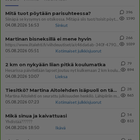
396
Mitä tuot pöytään parisuhteessa?
1590
Siinäpä se kysymys on otsikossa. Mitäpä siis tuot/toisit pöytään parisuhteessa? Oletko mies vai nainen? Koetko sen mitä
04.08.2026 16:53
Sinkut
266
Martinan bisneksillä ei mene hyvin
1039
https://www.iltalehti.fi/viihdeuutiset/a/c46da6ab-340f-4790-aaa7-0865eed2336 Yrityksen konkurssihakemus on tullut kärä
05.08.2026 05:51
Kotimaiset julkkisjuorut
79
2 km on nykyään liian pitkä koulumatka
894
Hesarissa päivitellään lapset joutuu nyt kulkemaan 2 km kouluun jösses. Ruostefillarilla tuo matka menee vaikka miten äk
04.08.2026 10:07
Lieksa
28
Tiesitkö? Martina Aitolehden isäpuoli on tämä suosittu laulaja
865
Martina Aitolehti on seurattu julkisuuden henkilö. Lähipiiriin mahtuu muitakin tunnettuja henkilöitä. Tiesitkö, että Ma
05.08.2026 07:23
Kotimaiset julkkisjuorut
54
Mikä sinua ja kaivattuasi
813
Yhdistää??????
04.08.2026 18:50
Ikävä