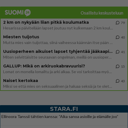
Osallistu keskusteluun
2 km on nykyään liian pitkä koulumatka
79
Hesarissa päivitellään lapset joutuu nyt kulkemaan 2 km kouluun jösses. Ruostefillarilla tuo matka menee vaikka miten äk
Miesten tuijotus
40
Mutta mies vain tuijottaa, siinä vaiheessa käännän itse pään pois. Mikä juttu? Yleensä jos joku tuijottaa tai katsoo, hä
Uusioperheen aikuiset lapset tyhjentää jääkaapin käydessään
41
Miten selvittäisitte seuraavan ongelman, meillä on uusioperhe, minulla teini-ikäiset lapset ja puolisolla aikuiset, jotk
GALLUP: Mikä on arkiruokabravuurisi?
15
Lomat on monella lomailtu ja arki alkaa. Se voi tarkoittaa myös sitä, että grillailut on grillattu ja palataan arjen ruo
Naiset kertokaa
43
Miksi se että mies on seksuaalinen ja haluaa seksiä ja te olette hänen mielestänne haluttava on vastenmielistä? Mikä sii
STARA.FI
Ellinoora Tanssii tähtien kanssa: ”Aika sanoa asioille ja elämälle joo”