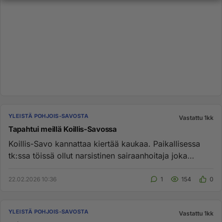
YLEISTÄ POHJOIS-SAVOSTA
Vastattu 1kk
Tapahtui meillä Koillis-Savossa
Koillis-Savo kannattaa kiertää kaukaa. Paikallisessa
tk:ssa töissä ollut narsistinen sairaanhoitaja joka
sotkenut monen ...
22.02.2026 10:36
1
154
0
YLEISTÄ POHJOIS-SAVOSTA
Vastattu 1kk