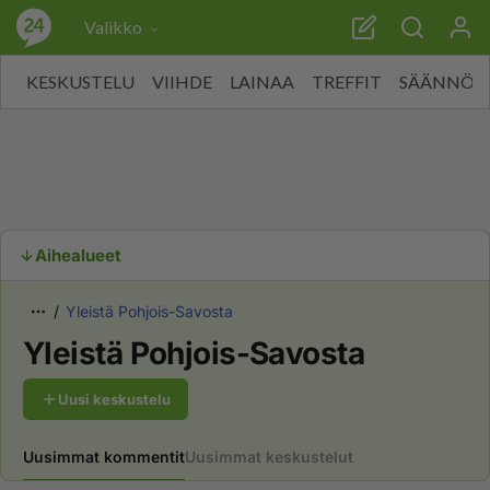
Valikko
KESKUSTELU
VIIHDE
LAINAA
TREFFIT
SÄÄNNÖT
Aihealueet
Yleistä Pohjois-Savosta
Yleistä Pohjois-Savosta
Uusi keskustelu
Uusimmat kommentit
Uusimmat keskustelut