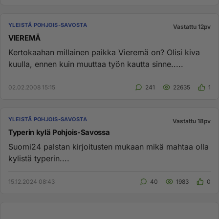
YLEISTÄ POHJOIS-SAVOSTA
Vastattu 12pv
VIEREMÄ
Kertokaahan millainen paikka Vieremä on? Olisi kiva
kuulla, ennen kuin muuttaa työn kautta sinne.....
02.02.2008 15:15
241
22635
1
YLEISTÄ POHJOIS-SAVOSTA
Vastattu 18pv
Typerin kylä Pohjois-Savossa
Suomi24 palstan kirjoitusten mukaan mikä mahtaa olla
kylistä typerin....
15.12.2024 08:43
40
1983
0