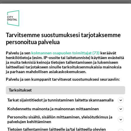
YLEISTÄ POHJOIS-SAVOSTA
Vastattu 1kk
keitele
Muuttaiskos takas Keiteleelle eläkkeellä. muutin sieltä
Tarvitsemme suostumuksesi tarjotaksemme
koulun ja työn perässä 70-luvun alussa. tuntiskos
personoitua palvelua
samaksi paikak...
10.02.2008 15:13
10
1656
0
Palvelu ja sen
kolmannen osapuolen toimittajat (73)
keräävät
henkilötietoja (esim. IP-osoite tai laitetunniste) käyttäen evästeitä
ja muita teknisiä keinoja tietojen tallentamiseen ja lukemiseen
laitteellasi tarjotakseen sinulle tarkoituksenmukaisia mainoksia
YLEISTÄ POHJOIS-SAVOSTA
Vastattu 1kk
ja parhaan mahdollisen asiakaskokemuksen.
Ruttojuuren hävittäminen
Palvelu ja sen kumppanit tarvitsevat suostumuksesi seuraaviin:
Kuka vois puuttua Vesannolla Horonkylällä ruttojuuren
Tarkoitukset
poissaamiseksi ja hävittämiseksi Lypsylänmutkasta tien
vierestä ja...
Tarkat sijaintitiedot ja tunnistaminen laitetta skannaamalla
07.06.2026 15:45
2
75
0
Kohdennettu mainonta ja mainonnan mittaaminen
Personoitu sisältö, sisällön mittaaminen, yleisötutkimus ja
palvelujen kehittäminen
YLEISTÄ POHJOIS-SAVOSTA
Ei vastauksia
Tietojen tallentaminen laitteelle ja/tai laitteella olevien