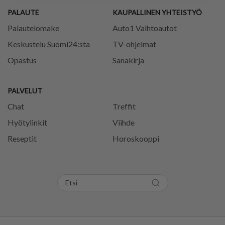
PALAUTE
KAUPALLINEN YHTEISTYÖ
Palautelomake
Auto1 Vaihtoautot
Keskustelu Suomi24:sta
TV-ohjelmat
Opastus
Sanakirja
PALVELUT
Chat
Treffit
Hyötylinkit
Viihde
Reseptit
Horoskooppi