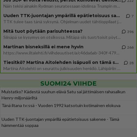
Jos SDP ei voita reilusti, persut kumoavat demokratian Suomesta
222
Näin tekisi ainakin Rydman seuratessaan idolinsa Trumpin mallia https://www.is.fi/politiikka/art-2000012187244.html
Uuden TTK-juontajan ympärillä epätietoisuus sakenee - Nyt MTV hämmentää soppaa
7
TTK tulee taas tänä syksynä. Ohjelman uudet tähtioppilaat julkistetaan torstaina 6. elokuuta klo 14 alkavassa lehdistö
Mitä tuot pöytään parisuhteessa?
396
Siinäpä se kysymys on otsikossa. Mitäpä siis tuot/toisit pöytään parisuhteessa? Oletko mies vai nainen? Koetko sen mitä
Martinan bisneksillä ei mene hyvin
266
https://www.iltalehti.fi/viihdeuutiset/a/c46da6ab-340f-4790-aaa7-0865eed2336 Yrityksen konkurssihakemus on tullut kärä
Tiesitkö? Martina Aitolehden isäpuoli on tämä suosittu laulaja
28
Martina Aitolehti on seurattu julkisuuden henkilö. Lähipiiriin mahtuu muitakin tunnettuja henkilöitä. Tiesitkö, että Ma
SUOMI24 VIIHDE
Muistatko? Kädestä suuhun elävä Satu sai jättimäisen rahasalkun
Henry-miljonääriltä
Tänä iltana tv:ssä - Vuoden 1992 katsotuin kotimainen elokuva
Uuden TTK-juontajan ympärillä epätietoisuus sakenee - Tämä
hämmentää soppaa