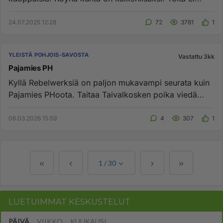
myöskään kunnassa o...
24.07.2025 12:28
72
3781
1
YLEISTÄ POHJOIS-SAVOSTA
Vastattu 3kk
Pajamies PH
Kyllä Rebelwerksiä on paljon mukavampi seurata kuin
Pajamies PHoota. Taitaa Taivalkosken poika viedä
seuraavallakin kerr...
06.03.2026 15:59
4
307
1
1
/
30
LUETUIMMAT KESKUSTELUT
PÄIVÄ
VIIKKO
KUUKAUSI