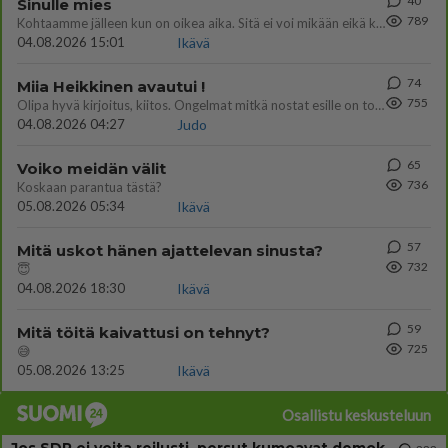
40
Sinulle mies
789
Kohtaamme jälleen kun on oikea aika. Sitä ei voi mikään eikä kukaan estää <3 <3
04.08.2026 15:01
Ikävä
74
Miia Heikkinen avautui !
755
Olipa hyvä kirjoitus, kiitos. Ongelmat mitkä nostat esille on todellisia ja tämä ylimielisyys totta ja se näkyy kaikessa
04.08.2026 04:27
Judo
65
Voiko meidän välit
736
Koskaan parantua tästä?
05.08.2026 05:34
Ikävä
57
Mitä uskot hänen ajattelevan sinusta?
732
😇
04.08.2026 18:30
Ikävä
59
Mitä töitä kaivattusi on tehnyt?
725
😅
05.08.2026 13:25
Ikävä
Osallistu keskusteluun