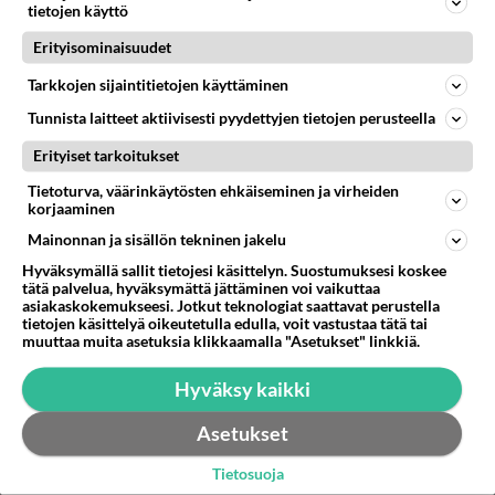
Pelit/harkat kuseskelu nurkilla
tietojen käyttö
Bajamaja haisee näin kuumalla kun haisee
Erityisominaisuudet
muutenkin.Nurkilla tojo pystyssä yleensä
Tarkkojen sijaintitietojen käyttäminen
miehet.Hirvee kusen lemu täyttää tieno...
Tunnista laitteet aktiivisesti pyydettyjen tietojen perusteella
23.06.2026 16:56
0
<50
0
Erityiset tarkoitukset
Tietoturva, väärinkäytösten ehkäiseminen ja virheiden
YLEISTÄ POHJOIS-SAVOSTA
Vastattu 1kk
korjaaminen
Kaavin pimeäkeskus
Mainonnan ja sisällön tekninen jakelu
Onko kukaan käynyt? Oliko pimeetä?...
Hyväksymällä sallit tietojesi käsittelyn. Suostumuksesi koskee
tätä palvelua, hyväksymättä jättäminen voi vaikuttaa
asiakaskokemukseesi. Jotkut teknologiat saattavat perustella
20.09.2025 16:15
1
241
0
tietojen käsittelyä oikeutetulla edulla, voit vastustaa tätä tai
muuttaa muita asetuksia klikkaamalla "Asetukset" linkkiä.
Hyväksy kaikki
Asetukset
Tietosuoja