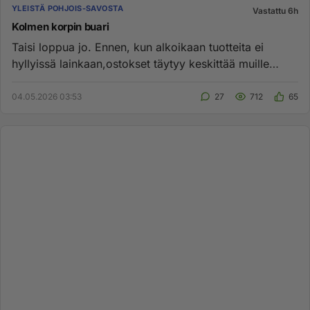
YLEISTÄ POHJOIS-SAVOSTA
Vastattu 6h
Kolmen korpin buari
Taisi loppua jo. Ennen, kun alkoikaan tuotteita ei
hyllyissä lainkaan,ostokset täytyy keskittää muille
kylille....
04.05.2026 03:53
27
712
65