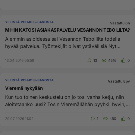
YLEISTÄ POHJOIS-SAVOSTA
Vastattu 6h
MIHIN KATOSI ASIAKASPALVELU VESANNON TEBOILILTA?
Aiemmin asioidessa sai Vesannon Teboililta todella
hyvää palvelua. Työntekijät olivat ystävällisiä Nyt
viimeaikoina k...
13.04.2016 05:59
13
4516
0
YLEISTÄ POHJOIS-SAVOSTA
Vastattu 8pv
Vieremä nykyään
Kun tuo toinen keskustelu on jo tosi vanha ketju, niin
aloitetaanko uusi? Tosin Vieremällähän pyyhkii hyvin,
rahaa on ja...
29.07.2026 11:02
1
<50
0