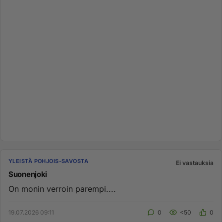
YLEISTÄ POHJOIS-SAVOSTA
Ei vastauksia
Suonenjoki
On monin verroin parempi....
19.07.2026 09:11
0
<50
0