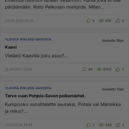
Emeritus huomioi tänään Vesannon. Kunta joka ei tule
pärjäämään. Risto Pelkosen mielipide. Miten
on,kunnan päättäjät? T...
06.04.2019 20:25
6
926
0
YLEISTÄ POHJOIS-SAVOSTA
Vastattu 18pv
Kaavi
Vieläkö Kaavilla joku asuu?...
16.09.2012 13:04
49
8743
0
YLEISTÄ POHJOIS-SAVOSTA
Vastattu 12pv
Terve vuan Pohjois-Savon poikamiehet.
Kumpooko suosittelette seuraksi, Potsia vai Mansikka
ja miksi?...
13.03.2026 14:53
2
249
3