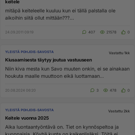
keitele
mitäpä keiteleelle kuuluu kun ei tällä palstalla ole
aikoihin siitä ollut mittään???...
24.09.2011 09:19
407
21578
0
YLEISTÄ POHJOIS-SAVOSTA
Vastattu 1kk
Kiusaamisesta täytyy joutua vastuuseen
Niin kiva mesta kun Savo muuten onkin, ei se ainakaan
houkuta maalle muuttoon eikä luottamaan
minkäänlaiseen naapuriapuu...
20.08.2024 06:20
3
478
0
YLEISTÄ POHJOIS-SAVOSTA
Vastattu 2kk
Keitele vuonna 2025
Aika luontaantyöntävä on. Tiet on kynnöspeltoa ja
kuoppaisia. Köyhä kunta on kaikenlisäksi. Töitä ei