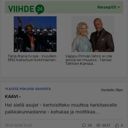
YLEISTÄ POHJOIS-SAVOSTA
Vastattu 18pv
KAAVI -
Hei siellä asujat - kertoisitteko muuttoa harkitsevalle
paikkakunnastanne - kehukaa ja moittikaa
tasapuolisesti - kysymy...
25.10.2008 15:42
26
6537
0