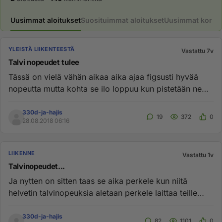
Uusimmat aloitukset
Suosituimmat aloitukset
Uusimmat komme
YLEISTÄ LIIKENTEESTÄ
Vastattu 7v
Talvi nopeudet tulee
Tässä on vielä vähän aikaa aika ajaa figsusti hyvää
nopeutta mutta kohta se ilo loppuu kun pistetään ne
perkeleen talvi ...
330d-ja-hajis
19
372
0
28.08.2018 06:16
LIIKENNE
Vastattu 1v
Talvinopeudet...
Ja nytten on sitten taas se aika perkele kun niitä
helvetin talvinopeuksia aletaan perkele laittaa teille
vaikka eihän j...
330d-ja-hajis
82
1101
0