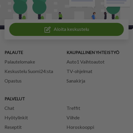
Aloita keskustelu
PALAUTE
KAUPALLINEN YHTEISTYÖ
Palautelomake
Auto1 Vaihtoautot
Keskustelu Suomi24:sta
TV-ohjelmat
Opastus
Sanakirja
PALVELUT
Chat
Treffit
Hyötylinkit
Viihde
Reseptit
Horoskooppi