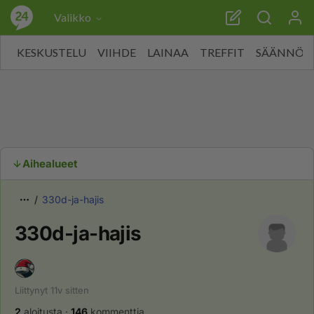
Valikko
KESKUSTELU
VIIHDE
LAINAA
TREFFIT
SÄÄNNÖT
Aihealueet
330d-ja-hajis
330d-ja-hajis
Liittynyt
11v
sitten
2
aloitusta
·
146
kommenttia