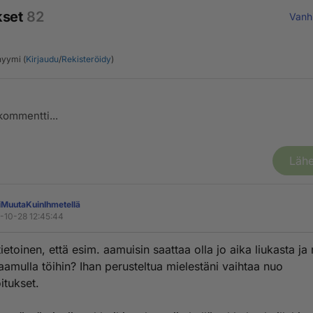
kset
82
Vanh
yymi (
Kirjaudu
/
Rekisteröidy
)
Lähe
iMuutaKuinIhmetellä
-10-28 12:45:44
ietoinen, että esim. aamuisin saattaa olla jo aika liukasta ja
amulla töihin? Ihan perusteltua mielestäni vaihtaa nuo
oitukset.