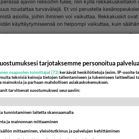
perässä ajaviin rekkoihin tulee, niin kyllä rekkakuskeillakin o
isuus noudattaa turvavälejä. Et voi perustella kesänopeuksie
mistä asioilla, joihin ihminen voi vaikuttaa. Rekkakuskit ovat
eidän käyttäytymiseensä on helpompi vaikuttaa, kuin säähän
estä
K
ieltola
016-10-28 13:17:37
uostumuksesi tarjotaksemme personoitua palvelu
a ajetaan olosuhteiden mukaan ei nopeusrajouts siihen vaiku
nen osapuolen toimittajat (73)
keräävät henkilötietoja (esim. IP-osoite ta
n tulee vaan tukkeita teille kun 90% läpi talven on loistav
 muita teknisiä keinoja tietojen tallentamiseen ja lukemiseen laitteellasi t
a mainoksia ja parhaan mahdollisen asiakaskokemuksen.
i.
anit tarvitsevat suostumuksesi seuraaviin:
nestä
K
iVoiMuutaKuinIhmetellä
t ja tunnistaminen laitetta skannaamalla
016-10-28 13:24:21
ta ja mainonnan mittaaminen
ola
kirjoitti:
sisällön mittaaminen, yleisötutkimus ja palvelujen kehittäminen
la ajetaan olosuhteiden mukaan ei nopeusrajouts siihen vaikuta. En