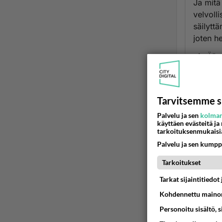
Ja mitä 
velvoll
säilyttä
joten h
Ään
k
2
Tarvitsemme s
Autoll
Palvelu ja sen
kolman
Enemmä
käyttäen evästeitä ja
tarkoituksenmukaisi
ajokel
Palvelu ja sen kumpp
Ää
Tarkoitukset
E
Tarkat sijaintitiedo
2
Kohdennettu mainon
kielt
Personoitu sisältö, 
Autol