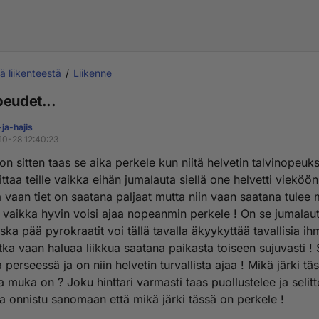
tä liikenteestä
Liikenne
peudet...
ja-hajis
10-28 12:40:23
on sitten taas se aika perkele kun niitä helvetin talvinopeuk
ittaa teille vaikka eihän jumalauta siellä one helvetti vieköön
 vaan tiet on saatana paljaat mutta niin vaan saatana tulee 
t vaikka hyvin voisi ajaa nopeanmin perkele ! On se jumalau
ska pää pyrokraatit voi tällä tavalla äkyykyttää tavallisia ih
otka vaan haluaa liikkua saatana paikasta toiseen sujuvasti ! 
 perseessä ja on niin helvetin turvallista ajaa ! Mikä järki tä
muka on ? Joku hinttari varmasti taas puollustelee ja selitt
a onnistu sanomaan että mikä järki tässä on perkele !