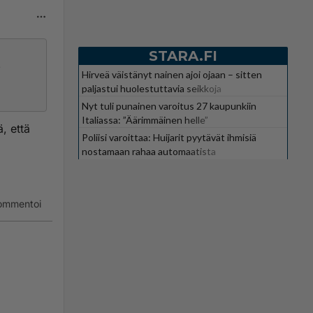
STARA.FI
Hirveä väistänyt nainen ajoi ojaan – sitten
paljastui huolestuttavia seikkoja
Nyt tuli punainen varoitus 27 kaupunkiin
Italiassa: ”Äärimmäinen helle”
, että
Poliisi varoittaa: Huijarit pyytävät ihmisiä
nostamaan rahaa automaatista
nyksellä.
 sulalla
ommentoi
 kyllä,
.