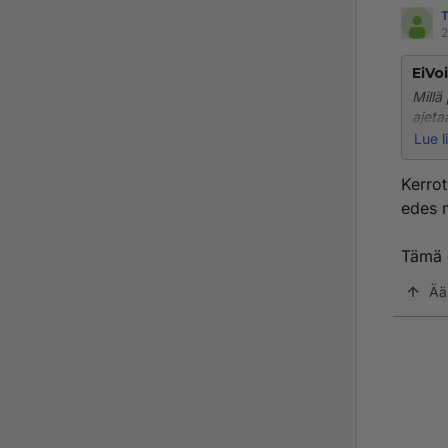
T
2
EiVo
Millä
ajeta
kovem
Lue l
Liike
Kerrot
edes m
"Talv
Näin 
Tämä o
kaksi
kelil
Ää
Eli pi
että 