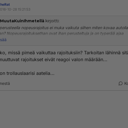
heRat
016-10-28 15:21:53
iMuutaKuinIhmetellä
kirjoitti:
 perusteella nopeusrajoitus ei muka vaikuta siihen miten kovaa autolla
an? Nopeusrajoituksethan ovat ihan perusteltuja ja on typerää ajaa
paa, kuin nopeusrajoitus kertoo.
isää
nnevirasto sanoo talvinopeusrajoituksista seuraavaa:
ko, missä pimeä vaikuttaa rajoituksiin? Tarkoitan lähinnä sitä
uuttuvat rajoitukset eivät reagoi valon määrään...
en ja pimeän ajan takia nopeusrajoituksia alennetaan aina talven kyn
pienennetään onnettomuusriskiä, joka muuten kohoaisi pimeällä
n trollauslaarisi aatelia...
nkertaiseksi ja liukkaalla moninkertaiseksi verrattuna päivänvalossa ja
lä ajamiseen."
nestä
K
meäkin vaikuttaa noihin rajoituksiin, oli keli mikä tahansa. Ja väittäisin
liukastakin on enemmän kuin tuo sinun jäljelle jäävä 10% huono ajokeli