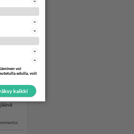
aa
lven
ohoaisi
ttäminen voi
utetulla edulla, voit
a
äksy kaikki
 jäävä
ommentoi