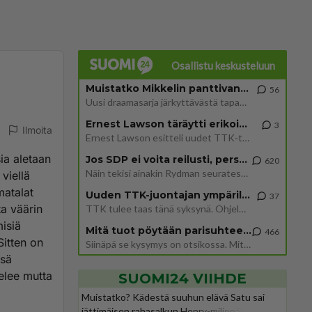
Osallistu keskusteluun
Muistatko Mikkelin panttivankidraaman?
56
Uusi draamasarja järkyttävästä tapauksesta on tulossa. Tositapahtumiin perustuva sarja ammentaa vuoden 1986 Mikkelin pan
Ernest Lawson täräytti erikoisen heiton TTK-lehdistötilaisuudessa: " Onko tässä tarkoituksena...?"
3
Ilmoita
Ernest Lawson esitteli uudet TTK-tähtioppilaat ja opettajat torstaina 6.8. lehdistölle. Tulevalla kaudella on yksi hausk
sia aletaan
Jos SDP ei voita reilusti, persut kumoavat demokratian Suomesta
620
Näin tekisi ainakin Rydman seuratessaan idolinsa Trumpin mallia https://www.is.fi/politiikka/art-2000012187244.html
 viellä
matalat
Uuden TTK-juontajan ympärillä epätietoisuus sakenee - Nyt MTV hämmentää soppaa
37
ta väärin
TTK tulee taas tänä syksynä. Ohjelman uudet tähtioppilaat julkistetaan torstaina 6. elokuuta klo 14 alkavassa lehdistö
misiä
Mitä tuot pöytään parisuhteessa?
466
Sitten on
Siinäpä se kysymys on otsikossa. Mitäpä siis tuot/toisit pöytään parisuhteessa? Oletko mies vai nainen? Koetko sen mitä
ssä
elee mutta
SUOMI24 VIIHDE
Muistatko? Kädestä suuhun elävä Satu sai
jättimäisen rahasalkun Henry-miljonääriltä