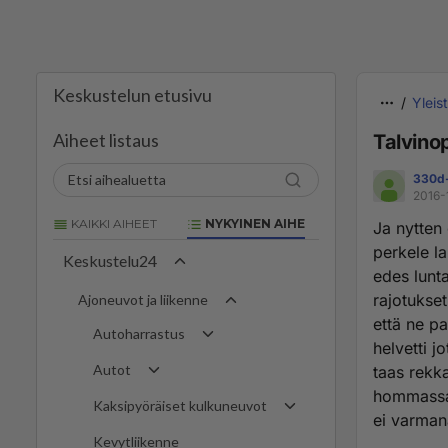
Keskustelun etusivu
Yleis
Aiheet listaus
Talvino
330d-
2016-
KAIKKI AIHEET
NYKYINEN AIHE
Ja nytten 
perkele la
Keskustelu24
edes lunta
rajotukse
Ajoneuvot ja liikenne
että ne pa
Autoharrastus
helvetti j
Autot
taas rekka
hommassa 
Kaksipyöräiset kulkuneuvot
ei varman
Kevytliikenne