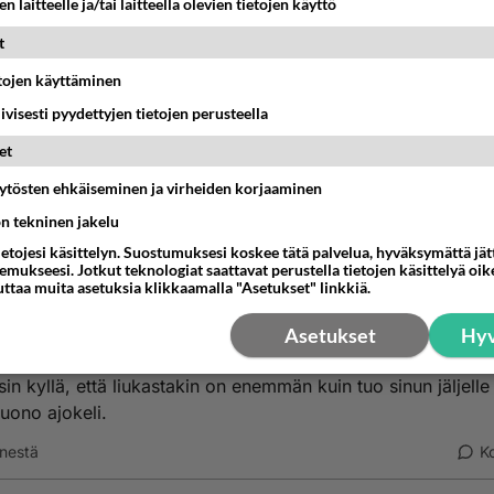
n laitteelle ja/tai laitteella olevien tietojen käyttö
 vaan tukkeita teille kun 90% läpi talven on loistava ajokeli.
t
perusteella nopeusrajoitus ei muka vaikuta siihen miten kov
etojen käyttäminen
a ajetaan? Nopeusrajoituksethan ovat ihan perusteltuja ja on
iivisesti pyydettyjen tietojen perusteella
ää ajaa kovempaa, kuin nopeusrajoitus kertoo.
et
nevirasto sanoo talvinopeusrajoituksista seuraavaa:
äytösten ehkäiseminen ja virheiden korjaaminen
ön tekninen jakelu
n ja pimeän ajan takia nopeusrajoituksia alennetaan aina ta
ksellä. Näin pienennetään onnettomuusriskiä, joka muuten k
ietojesi käsittelyn. Suostumuksesi koskee tätä palvelua, hyväksymättä jä
mukseesi. Jotkut teknologiat saattavat perustella tietojen käsittelyä oike
lä kaksinkertaiseksi ja liukkaalla moninkertaiseksi verrattun
uttaa muita asetuksia klikkaamalla "Asetukset" linkkiä.
valossa ja sulalla kelillä ajamiseen."
Asetukset
Hyv
meäkin vaikuttaa noihin rajoituksiin, oli keli mikä tahansa. Ja
isin kyllä, että liukastakin on enemmän kuin tuo sinun jäljelle
uono ajokeli.
nestä
K