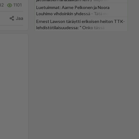
82
1101
Luetuimmat: Aarne Pelkonen ja Noora
Louhimo vihdoinkin yhdessä - Tätä moni jo
Jaa
odotti
Ernest Lawson täräytti erikoisen heiton TTK-
lehdistötilaisuudessa: " Onko tässä
tarkoituksena...?"