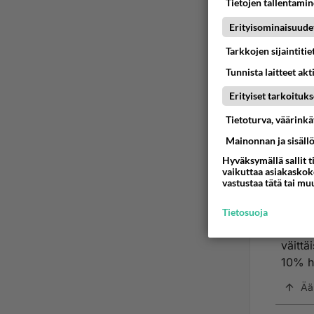
Tietojen tallentamine
tulee
Erityisominaisuude
Millä 
Tarkkojen sijaintiti
autoll
Tunnista laitteet akt
typer
Erityiset tarkoituks
Liiken
Tietoturva, väärink
Mainonnan ja sisäll
"Talve
kynny
Hyväksymällä sallit t
vaikuttaa asiakaskoke
pimeäl
vastustaa tätä tai mu
päivän
Tietosuoja
Eli pi
väittä
10% h
Ää