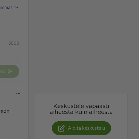
immat
5000
tä
Keskustele vapaasti
 moni
aiheesta kuin aiheesta
Aloita keskustelu