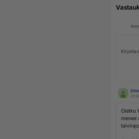
Vastau
Anon
EiVo
2016
Oletko t
menee a
talviraj