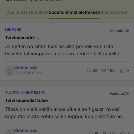
Uusimmat aloitukset
Suosituimmat aloitukset
Uusimmat komme
LIIKENNE
Vastattu 1v
Talvinopeudet...
Ja nytten on sitten taas se aika perkele kun niitä
helvetin talvinopeuksia aletaan perkele laittaa teille
vaikka eihän j...
330d-ja-hajis
82
1102
0
28.10.2016 09:40
YLEISTÄ LIIKENTEESTÄ
Vastattu 7v
Talvi nopeudet tulee
Tässä on vielä vähän aikaa aika ajaa figsusti hyvää
nopeutta mutta kohta se ilo loppuu kun pistetään ne
perkeleen talvi ...
330d-ja-hajis
19
372
0