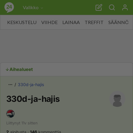
Valikko
KESKUSTELU
VIIHDE
LAINAA
TREFFIT
SÄÄNNÖT
Aihealueet
330d-ja-hajis
330d-ja-hajis
Liittynyt
11v
sitten
2
aloitusta
·
146
kommenttia