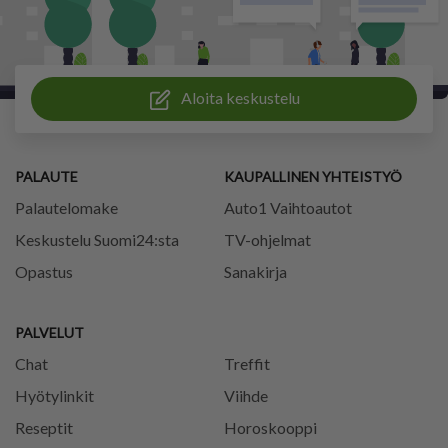
Aloita keskustelu
PALAUTE
KAUPALLINEN YHTEISTYÖ
Palautelomake
Auto1 Vaihtoautot
Keskustelu Suomi24:sta
TV-ohjelmat
Opastus
Sanakirja
PALVELUT
Chat
Treffit
Hyötylinkit
Viihde
Reseptit
Horoskooppi