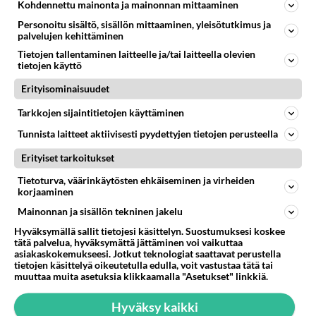
Kohdennettu mainonta ja mainonnan mittaaminen
Martinan bisneksillä ei mene hyvin
332
Personoitu sisältö, sisällön mittaaminen, yleisötutkimus ja
https://www.iltalehti.fi/viihdeuutiset/a/c46da6ab-340f-4790-aaa7-0865eed2336 Yrityksen konkurssihakemus on tullut kärä
palvelujen kehittäminen
Tiesitkö? Martina Aitolehden isäpuoli on tämä suosittu laulaja
35
Tietojen tallentaminen laitteelle ja/tai laitteella olevien
Martina Aitolehti on seurattu julkisuuden henkilö. Lähipiiriin mahtuu muitakin tunnettuja henkilöitä. Tiesitkö, että Ma
tietojen käyttö
2 km on nykyään liian pitkä koulumatka
109
Erityisominaisuudet
Hesarissa päivitellään lapset joutuu nyt kulkemaan 2 km kouluun jösses. Ruostefillarilla tuo matka menee vaikka miten äk
Tarkkojen sijaintitietojen käyttäminen
Miesten tuijotus
48
Tunnista laitteet aktiivisesti pyydettyjen tietojen perusteella
Mutta mies vain tuijottaa, siinä vaiheessa käännän itse pään pois. Mikä juttu? Yleensä jos joku tuijottaa tai katsoo, hä
Uusioperheen aikuiset lapset tyhjentää jääkaapin käydessään
Erityiset tarkoitukset
66
Miten selvittäisitte seuraavan ongelman, meillä on uusioperhe, minulla teini-ikäiset lapset ja puolisolla aikuiset, jotk
Tietoturva, väärinkäytösten ehkäiseminen ja virheiden
korjaaminen
Mainonnan ja sisällön tekninen jakelu
STARA.FI
Hyväksymällä sallit tietojesi käsittelyn. Suostumuksesi koskee
tätä palvelua, hyväksymättä jättäminen voi vaikuttaa
Laittomassa mopomiitissä onnettomuus Seinäjoella
asiakaskokemukseesi. Jotkut teknologiat saattavat perustella
tietojen käsittelyä oikeutetulla edulla, voit vastustaa tätä tai
muuttaa muita asetuksia klikkaamalla "Asetukset" linkkiä.
Hirveä väistänyt nainen ajoi ojaan – sitten paljastui huolestuttavia
seikkoja
Hyväksy kaikki
Honor ja Arri tuovat elokuvatyökalut matkapuhelimiin