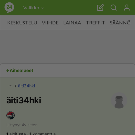
Valikko
KESKUSTELU
VIIHDE
LAINAA
TREFFIT
SÄÄNNÖT
Aihealueet
äiti34hki
äiti34hki
Liittynyt
4v
sitten
1
aloitusta
·
1
kommenttia