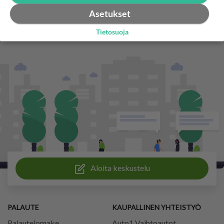
Asetukset
Tietosuoja
Aloita keskustelu
PALAUTE
KAUPALLINEN YHTEISTYÖ
Palautelomake
Auto1 Vaihtoautot