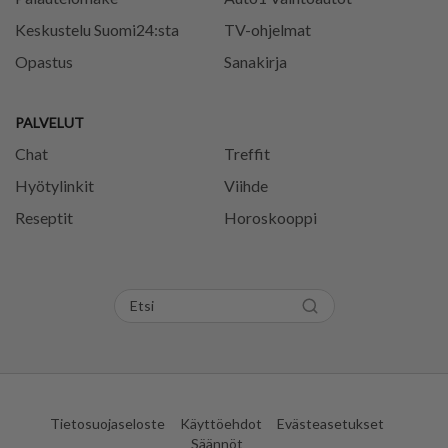
Keskustelu Suomi24:sta
TV-ohjelmat
Opastus
Sanakirja
PALVELUT
Chat
Treffit
Hyötylinkit
Viihde
Reseptit
Horoskooppi
Tietosuojaseloste
Käyttöehdot
Evästeasetukset
Säännöt