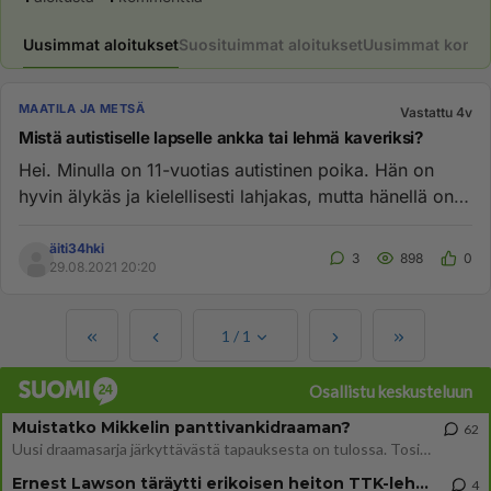
Uusimmat aloitukset
Suosituimmat aloitukset
Uusimmat komme
MAATILA JA METSÄ
Vastattu 4v
Mistä autistiselle lapselle ankka tai lehmä kaveriksi?
Hei. Minulla on 11-vuotias autistinen poika. Hän on
hyvin älykäs ja kielellisesti lahjakas, mutta hänellä on
puutteelise...
äiti34hki
3
898
0
29.08.2021 20:20
1
/
1
Osallistu keskusteluun
Muistatko Mikkelin panttivankidraaman?
62
Uusi draamasarja järkyttävästä tapauksesta on tulossa. Tositapahtumiin perustuva sarja ammentaa vuoden 1986 Mikkelin pan
Ernest Lawson täräytti erikoisen heiton TTK-lehdistötilaisuudessa: " Onko tässä tarkoituksena...?"
4