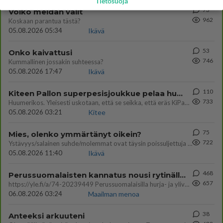
Tietosuoja
73
Voiko meidän välit
962
Koskaan parantua tästä?
05.08.2026 05:34
Ikävä
53
Onko kaivattusi
746
Kummallinen jossakin suhteessa?
05.08.2026 17:47
Ikävä
110
Kiteen Pallon superpesisjoukkue pelaa huumeiden vaikutuksen alaisena
733
Huumerikos. Yleisesti uskotaan, että se seikka, että eräs KiPan pelaaja kärähtää huumeista, on vain jäävuoren huippu. M
05.08.2026 03:21
Kitee
75
Mies, olenko ymmärtänyt oikein?
722
Ystävyys/salainen suhde/molemmat ovat täysin poissuljettuja asioita? Nainen
05.08.2026 11:40
Ikävä
468
Perussuomalaisten kannatus nousi rytinällä Ylen tänään julkaisemassa tuoreimmassa gallup-kyselyssä.
657
https://yle.fi/a/74-20239449 Perussuomalaisilla hurja- ja ylivoimaisesti suurin nousu tässä uudessa Ylen gallupissa. Kyl
06.08.2026 03:24
Maailman menoa
38
Anteeksi arkuuteni