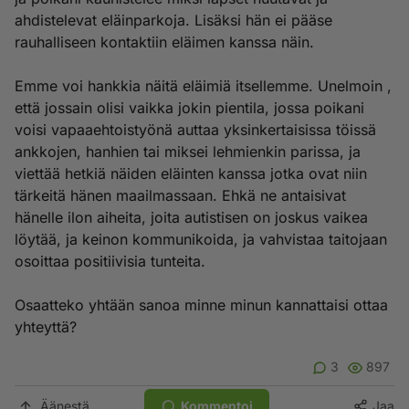
ahdistelevat eläinparkoja. Lisäksi hän ei pääse
rauhalliseen kontaktiin eläimen kanssa näin.
Emme voi hankkia näitä eläimiä itsellemme. Unelmoin ,
että jossain olisi vaikka jokin pientila, jossa poikani
voisi vapaaehtoistyönä auttaa yksinkertaisissa töissä
ankkojen, hanhien tai miksei lehmienkin parissa, ja
viettää hetkiä näiden eläinten kanssa jotka ovat niin
tärkeitä hänen maailmassaan. Ehkä ne antaisivat
hänelle ilon aiheita, joita autistisen on joskus vaikea
löytää, ja keinon kommunikoida, ja vahvistaa taitojaan
osoittaa positiivisia tunteita.
Osaatteko yhtään sanoa minne minun kannattaisi ottaa
yhteyttä?
3
897
Äänestä
Kommentoi
Jaa