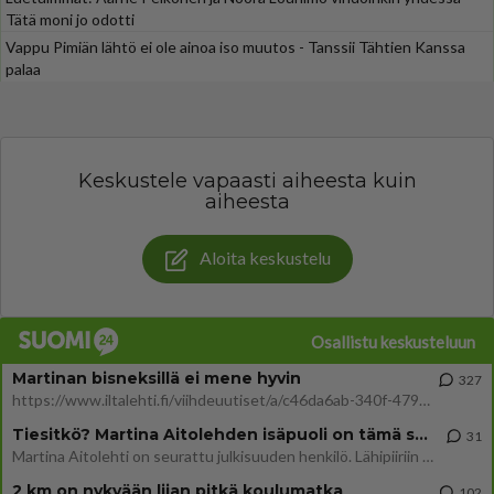
Tätä moni jo odotti
Vappu Pimiän lähtö ei ole ainoa iso muutos - Tanssii Tähtien Kanssa
palaa
Keskustele vapaasti aiheesta kuin
aiheesta
Aloita keskustelu
Osallistu keskusteluun
Martinan bisneksillä ei mene hyvin
327
https://www.iltalehti.fi/viihdeuutiset/a/c46da6ab-340f-4790-aaa7-0865eed2336 Yrityksen konkurssihakemus on tullut kärä
Tiesitkö? Martina Aitolehden isäpuoli on tämä suosittu laulaja
31
Martina Aitolehti on seurattu julkisuuden henkilö. Lähipiiriin mahtuu muitakin tunnettuja henkilöitä. Tiesitkö, että Ma
2 km on nykyään liian pitkä koulumatka
102