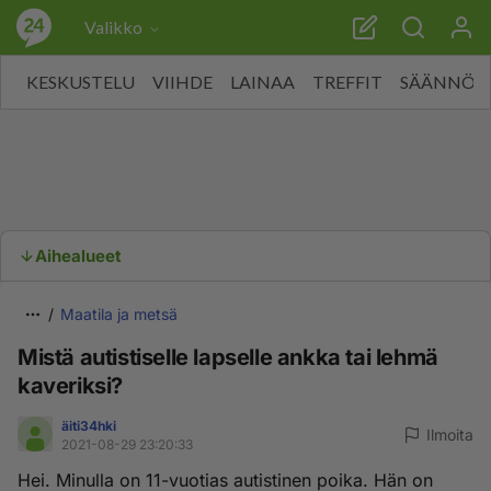
Valikko
KESKUSTELU
VIIHDE
LAINAA
TREFFIT
SÄÄNNÖT
Aihealueet
Maatila ja metsä
Mistä autistiselle lapselle ankka tai lehmä
kaveriksi?
äiti34hki
Ilmoita
2021-08-29 23:20:33
Hei. Minulla on 11-vuotias autistinen poika. Hän on