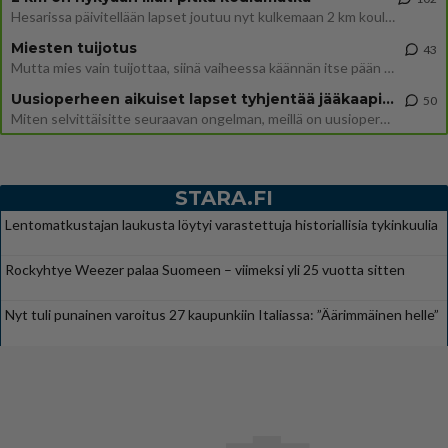
Hesarissa päivitellään lapset joutuu nyt kulkemaan 2 km kouluun jösses. Ruostefillarilla tuo matka menee vaikka miten äk
Miesten tuijotus
43
Mutta mies vain tuijottaa, siinä vaiheessa käännän itse pään pois. Mikä juttu? Yleensä jos joku tuijottaa tai katsoo, hä
Uusioperheen aikuiset lapset tyhjentää jääkaapin käydessään
50
Miten selvittäisitte seuraavan ongelman, meillä on uusioperhe, minulla teini-ikäiset lapset ja puolisolla aikuiset, jotk
STARA.FI
Lentomatkustajan laukusta löytyi varastettuja historiallisia tykinkuulia
Rockyhtye Weezer palaa Suomeen – viimeksi yli 25 vuotta sitten
Nyt tuli punainen varoitus 27 kaupunkiin Italiassa: ”Äärimmäinen helle”