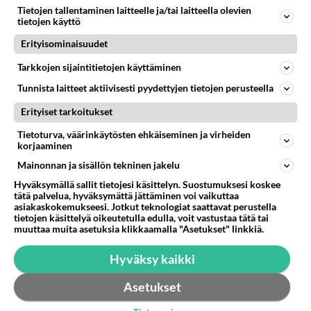
Takaisin ylös
Tietojen tallentaminen laitteelle ja/tai laitteella olevien
tietojen käyttö
LUETUIMMAT KESKUSTELUT
Erityisominaisuudet
Tarkkojen sijaintitietojen käyttäminen
PÄIVÄ
VIIKKO
KUUKAUSI
Tunnista laitteet aktiivisesti pyydettyjen tietojen perusteella
327
Martinan bisneksillä ei mene hyvin
1588
Erityiset tarkoitukset
https://www.iltalehti.fi/viihdeuutiset/a/c46da6ab-340f-4790-aaa7-0865eed2336 Yrityksen konkurssihakemus on tullut kärä
05.08.2026 05:51
Kotimaiset julkkisjuorut
Tietoturva, väärinkäytösten ehkäiseminen ja virheiden
korjaaminen
31
Tiesitkö? Martina Aitolehden isäpuoli on tämä suosittu laulaja
Mainonnan ja sisällön tekninen jakelu
1299
Martina Aitolehti on seurattu julkisuuden henkilö. Lähipiiriin mahtuu muitakin tunnettuja henkilöitä. Tiesitkö, että Ma
05.08.2026 07:23
Kotimaiset julkkisjuorut
Hyväksymällä sallit tietojesi käsittelyn. Suostumuksesi koskee
tätä palvelua, hyväksymättä jättäminen voi vaikuttaa
asiakaskokemukseesi. Jotkut teknologiat saattavat perustella
503
Jos SDP ei voita reilusti, persut kumoavat demokratian Suomesta
tietojen käsittelyä oikeutetulla edulla, voit vastustaa tätä tai
1211
Näin tekisi ainakin Rydman seuratessaan idolinsa Trumpin mallia https://www.is.fi/politiikka/art-2000012187244.html
muuttaa muita asetuksia klikkaamalla "Asetukset" linkkiä.
06.08.2026 09:02
Maailman menoa
Hyväksy kaikki
63
Mitä töitä kaivattusi on tehnyt?
995
😅
Asetukset
05.08.2026 13:25
Ikävä