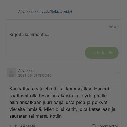
Anonyymi (
Kirjaudu
/
Rekisteröidy
)
5000
Lähetä
Anonyymi
2021-08-31 19:06:46
Kannattaa etsiä lehmä- tai lammastilaa. Hanhet
saattavat olla hyvinkin äkäisiä ja käydä päälle,
eikä ankatkaan juuri paijailusta pidä ja pelkvät
vieraita ihmisiä. Mien olisi kanit, joita katsellaan ja
seuratan tai marsu kotiin
1
Äänestä
Kommentoi