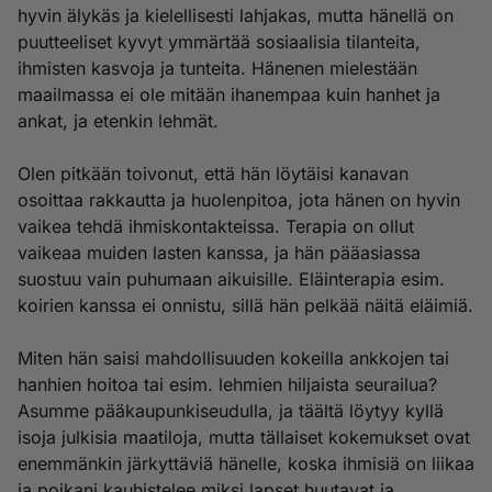
hyvin älykäs ja kielellisesti lahjakas, mutta hänellä on
puutteeliset kyvyt ymmärtää sosiaalisia tilanteita,
ihmisten kasvoja ja tunteita. Hänenen mielestään
maailmassa ei ole mitään ihanempaa kuin hanhet ja
ankat, ja etenkin lehmät.
Olen pitkään toivonut, että hän löytäisi kanavan
osoittaa rakkautta ja huolenpitoa, jota hänen on hyvin
vaikea tehdä ihmiskontakteissa. Terapia on ollut
vaikeaa muiden lasten kanssa, ja hän pääasiassa
suostuu vain puhumaan aikuisille. Eläinterapia esim.
koirien kanssa ei onnistu, sillä hän pelkää näitä eläimiä.
Miten hän saisi mahdollisuuden kokeilla ankkojen tai
hanhien hoitoa tai esim. lehmien hiljaista seurailua?
Asumme pääkaupunkiseudulla, ja täältä löytyy kyllä
isoja julkisia maatiloja, mutta tällaiset kokemukset ovat
enemmänkin järkyttäviä hänelle, koska ihmisiä on liikaa
ja poikani kauhistelee miksi lapset huutavat ja