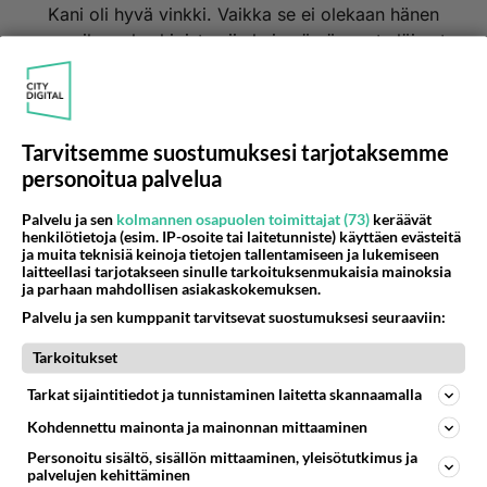
Kani oli hyvä vinkki. Vaikka se ei olekaan hänen
maailman keskipiste niin kuin nämä muut eläimet,
se voisi olla hyvä vaihtoehto. Meillä on iso piha,
joten ei liene mahdotonta tarjota sille myös
tarha-aikaa. Se verran kuitenkin luin, että ankat
on sellaisia sotkijoita, ettei niitä kannata mihin
Tarvitsemme suostumuksesi tarjotaksemme
tahansa ympäristöön ottaa, ja olisi kuitenkin
personoitua palvelua
tärkeää antaa niille olosuhteet jossa toteuttaa
Palvelu ja sen
kolmannen osapuolen toimittajat (73)
keräävät
itseään. Vähän niin kuin me kaikki.. etenkin
henkilötietoja (esim. IP-osoite tai laitetunniste) käyttäen evästeitä
erityislapset.
ja muita teknisiä keinoja tietojen tallentamiseen ja lukemiseen
laitteellasi tarjotakseen sinulle tarkoituksenmukaisia mainoksia
Äänestä
Kommentoi
ja parhaan mahdollisen asiakaskokemuksen.
Palvelu ja sen kumppanit tarvitsevat suostumuksesi seuraaviin:
Tarkoitukset
Kommentoi aloitusta...
Tarkat sijaintitiedot ja tunnistaminen laitetta skannaamalla
Kohdennettu mainonta ja mainonnan mittaaminen
Ketjusta on poistettu
0
sääntöjenvastaista viestiä.
Personoitu sisältö, sisällön mittaaminen, yleisötutkimus ja
palvelujen kehittäminen