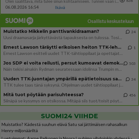
638
Olen säälittävä, mitä tulee sinun kohtaamiseen. Tunnen vaan itseni todella epävarmaksi sun kanssa. Jos minun olisi pitän
06.08.2026 16:54
Ikävä
Osallistu keskusteluun
Muistatko Mikkelin panttivankidraaman?
24
Uusi draamasarja järkyttävästä tapauksesta on tulossa. Tositapahtumiin perustuva sarja ammentaa vuoden 1986 Mikkelin pan
Ernest Lawson täräytti erikoisen heiton TTK-lehdistötilaisuudessa: " Onko tässä tarkoituksena...?"
1
Ernest Lawson esitteli uudet TTK-tähtioppilaat ja opettajat torstaina 6.8. lehdistölle. Tulevalla kaudella on yksi hausk
Jos SDP ei voita reilusti, persut kumoavat demokratian Suomesta
503
Näin tekisi ainakin Rydman seuratessaan idolinsa Trumpin mallia https://www.is.fi/politiikka/art-2000012187244.html
Uuden TTK-juontajan ympärillä epätietoisuus sakenee - Nyt MTV hämmentää soppaa
34
TTK tulee taas tänä syksynä. Ohjelman uudet tähtioppilaat julkistetaan torstaina 6. elokuuta klo 14 alkavassa lehdistö
Mitä tuot pöytään parisuhteessa?
456
Siinäpä se kysymys on otsikossa. Mitäpä siis tuot/toisit pöytään parisuhteessa? Oletko mies vai nainen? Koetko sen mitä
SUOMI24 VIIHDE
Muistatko? Kädestä suuhun elävä Satu sai jättimäisen rahasalkun
Henry-miljonääriltä
Luetuimmat: Aarne Pelkonen ja Noora Louhimo vihdoinkin yhdessä -