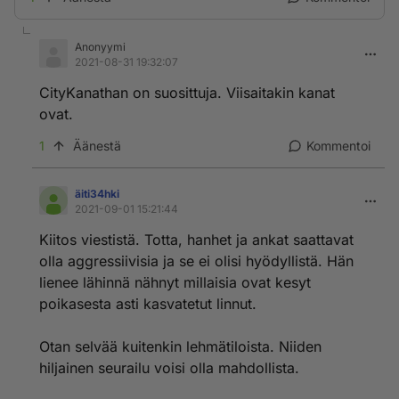
Anonyymi
2021-08-31 19:32:07
CityKanathan on suosittuja. Viisaitakin kanat
ovat.
1
Äänestä
Kommentoi
äiti34hki
2021-09-01 15:21:44
Kiitos viestistä. Totta, hanhet ja ankat saattavat
olla aggressiivisia ja se ei olisi hyödyllistä. Hän
lienee lähinnä nähnyt millaisia ovat kesyt
poikasesta asti kasvatetut linnut.
Otan selvää kuitenkin lehmätiloista. Niiden
hiljainen seurailu voisi olla mahdollista.