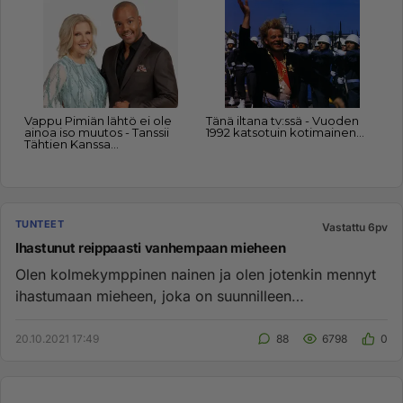
TUNTEET
Vastattu 6pv
Ihastunut reippaasti vanhempaan mieheen
Olen kolmekymppinen nainen ja olen jotenkin mennyt
ihastumaan mieheen, joka on suunnilleen
kuusikymppinen. Olemme samass...
20.10.2021 17:49
88
6798
0