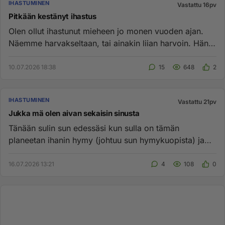
IHASTUMINEN
Vastattu 16pv
Pitkään kestänyt ihastus
Olen ollut ihastunut mieheen jo monen vuoden ajan.
Näemme harvakseltaan, tai ainakin liian harvoin. Hän
on etäisempi kui...
10.07.2026 18:38
15
648
2
IHASTUMINEN
Vastattu 21pv
Jukka mä olen aivan sekaisin sinusta
Tänään sulin sun edessäsi kun sulla on tämän
planeetan ihanin hymy (johtuu sun hymykuopista) ja
sun silmät loisti 💖 Hal...
16.07.2026 13:21
4
108
0