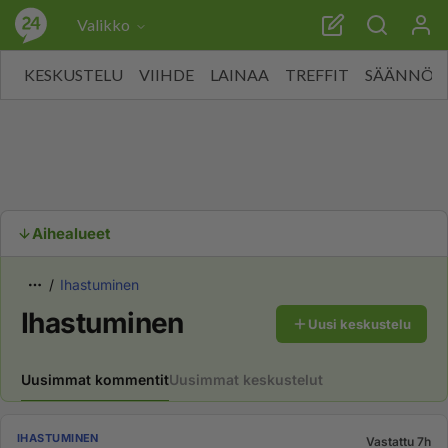
Valikko
KESKUSTELU
VIIHDE
LAINAA
TREFFIT
SÄÄNNÖT
Aihealueet
Ihastuminen
Ihastuminen
Uusi keskustelu
Uusimmat kommentit
Uusimmat keskustelut
IHASTUMINEN
Vastattu 7h