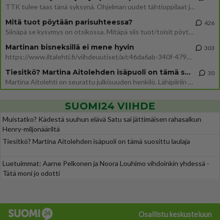
TTK tulee taas tänä syksynä. Ohjelman uudet tähtioppilaat julkistetaan torstaina 6. elokuuta klo 14 alkavassa lehdistö
Mitä tuot pöytään parisuhteessa?
426
Siinäpä se kysymys on otsikossa. Mitäpä siis tuot/toisit pöytään parisuhteessa? Oletko mies vai nainen? Koetko sen mitä
Martinan bisneksillä ei mene hyvin
303
https://www.iltalehti.fi/viihdeuutiset/a/c46da6ab-340f-4790-aaa7-0865eed2336 Yrityksen konkurssihakemus on tullut kärä
Tiesitkö? Martina Aitolehden isäpuoli on tämä suosittu laulaja
30
Martina Aitolehti on seurattu julkisuuden henkilö. Lähipiiriin mahtuu muitakin tunnettuja henkilöitä. Tiesitkö, että Ma
SUOMI24 VIIHDE
Muistatko? Kädestä suuhun elävä Satu sai jättimäisen rahasalkun
Henry-miljonääriltä
Tiesitkö? Martina Aitolehden isäpuoli on tämä suosittu laulaja
Luetuimmat: Aarne Pelkonen ja Noora Louhimo vihdoinkin yhdessä -
Tätä moni jo odotti
Osallistu keskusteluun