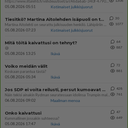
1308
https://www.iltalehti.fi/viihdeuutiset/a/c46da6ab-340f-4790-aaa7-0865eed2336 Yrityksen konkurssihakemus on tullut kärä
05.08.2026 05:51
Kotimaiset julkkisjuorut
30
Tiesitkö? Martina Aitolehden isäpuoli on tämä suosittu laulaja
1077
Martina Aitolehti on seurattu julkisuuden henkilö. Lähipiiriin mahtuu muitakin tunnettuja henkilöitä. Tiesitkö, että Ma
05.08.2026 07:23
Kotimaiset julkkisjuorut
64
Mitä töitä kaivattusi on tehnyt?
887
😅
05.08.2026 13:25
Ikävä
72
Voiko meidän välit
881
Koskaan parantua tästä?
05.08.2026 05:34
Ikävä
428
Jos SDP ei voita reilusti, persut kumoavat demokratian Suomesta
761
Näin tekisi ainakin Rydman seuratessaan idolinsa Trumpin mallia https://www.is.fi/politiikka/art-2000012187244.html
06.08.2026 09:02
Maailman menoa
47
Onko kaivattusi
649
Kummallinen jossakin suhteessa?
05.08.2026 17:47
Ikävä