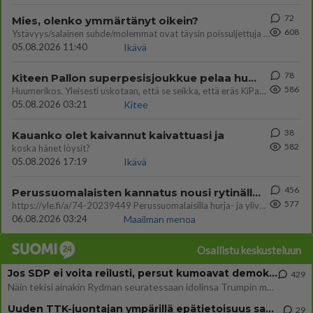
72
Mies, olenko ymmärtänyt oikein?
608
Ystävyys/salainen suhde/molemmat ovat täysin poissuljettuja asioita? Nainen
05.08.2026 11:40
Ikävä
78
Kiteen Pallon superpesisjoukkue pelaa huumeiden vaikutuksen alaisena
586
Huumerikos. Yleisesti uskotaan, että se seikka, että eräs KiPan pelaaja kärähtää huumeista, on vain jäävuoren huippu. M
05.08.2026 03:21
Kitee
38
Kauanko olet kaivannut kaivattuasi ja
582
koska hänet löysit?
05.08.2026 17:19
Ikävä
456
Perussuomalaisten kannatus nousi rytinällä Ylen tänään julkaisemassa tuoreimmassa gallup-kyselyssä.
577
https://yle.fi/a/74-20239449 Perussuomalaisilla hurja- ja ylivoimaisesti suurin nousu tässä uudessa Ylen gallupissa. Kyl
06.08.2026 03:24
Maailman menoa
Osallistu keskusteluun
Jos SDP ei voita reilusti, persut kumoavat demokratian Suomesta
429
Näin tekisi ainakin Rydman seuratessaan idolinsa Trumpin mallia https://www.is.fi/politiikka/art-2000012187244.html
Uuden TTK-juontajan ympärillä epätietoisuus sakenee - Nyt MTV hämmentää soppaa
29