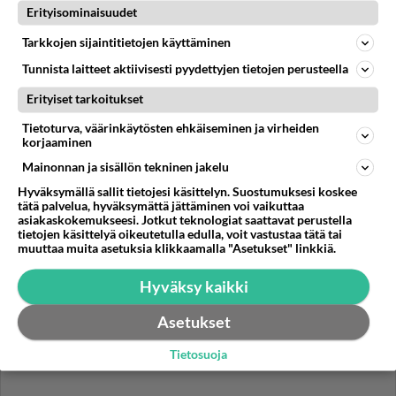
söpöys murullani
Erityisominaisuudet
aamusta iltaan nuota hörhelömekkoja ramona päällä ja
Tarkkojen sijaintitietojen käyttäminen
niin on kova ääni omaksi rakkaakseni tunnistan
Tunnista laitteet aktiivisesti pyydettyjen tietojen perusteella
keskilapseni...
07.07.2026 13:43
0
<50
0
Erityiset tarkoitukset
Tietoturva, väärinkäytösten ehkäiseminen ja virheiden
korjaaminen
IHASTUMINEN
Vastattu 1kk
Mainonnan ja sisällön tekninen jakelu
Passat nainen. Olen umpi rakastunut suhun
Hyväksymällä sallit tietojesi käsittelyn. Suostumuksesi koskee
Sininen auto, vaalea kuski.....
tätä palvelua, hyväksymättä jättäminen voi vaikuttaa
asiakaskokemukseesi. Jotkut teknologiat saattavat perustella
tietojen käsittelyä oikeutetulla edulla, voit vastustaa tätä tai
10.06.2026 14:46
7
186
0
muuttaa muita asetuksia klikkaamalla "Asetukset" linkkiä.
Hyväksy kaikki
Asetukset
Tietosuoja