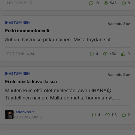
11.07.2026 21:37
18
545
8
IHASTUMINEN
Vastattu 8pv
Erkki mummotunneli
Suhun ihastui se pitkä nainen. Mistä löydän sut.......
29.07.2026 14:34
4
<50
0
IHASTUMINEN
Vastattu 9pv
Ei ole mieltä kuvailla sua
Muuten kuin että olet mielestäni aivan IHANA💞
Täydellinen nainen. Mulla on mehtä hommia nyt......
Fadenkreuz
4
116
2
28.07.2026 16:16