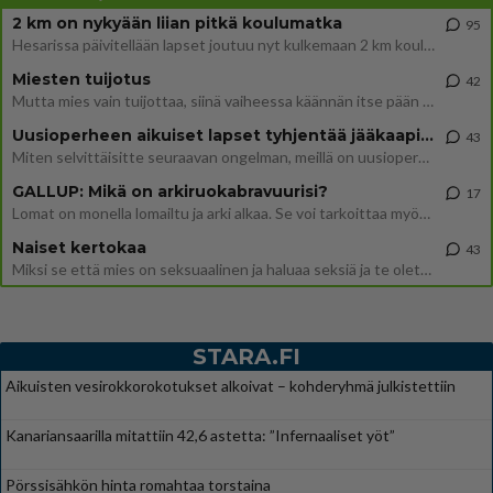
2 km on nykyään liian pitkä koulumatka
95
Hesarissa päivitellään lapset joutuu nyt kulkemaan 2 km kouluun jösses. Ruostefillarilla tuo matka menee vaikka miten äk
Miesten tuijotus
42
Mutta mies vain tuijottaa, siinä vaiheessa käännän itse pään pois. Mikä juttu? Yleensä jos joku tuijottaa tai katsoo, hä
Uusioperheen aikuiset lapset tyhjentää jääkaapin käydessään
43
Miten selvittäisitte seuraavan ongelman, meillä on uusioperhe, minulla teini-ikäiset lapset ja puolisolla aikuiset, jotk
GALLUP: Mikä on arkiruokabravuurisi?
17
Lomat on monella lomailtu ja arki alkaa. Se voi tarkoittaa myös sitä, että grillailut on grillattu ja palataan arjen ruo
Naiset kertokaa
43
Miksi se että mies on seksuaalinen ja haluaa seksiä ja te olette hänen mielestänne haluttava on vastenmielistä? Mikä sii
STARA.FI
Aikuisten vesirokkorokotukset alkoivat – kohderyhmä julkistettiin
Kanariansaarilla mitattiin 42,6 astetta: ”Infernaaliset yöt”
Pörssisähkön hinta romahtaa torstaina