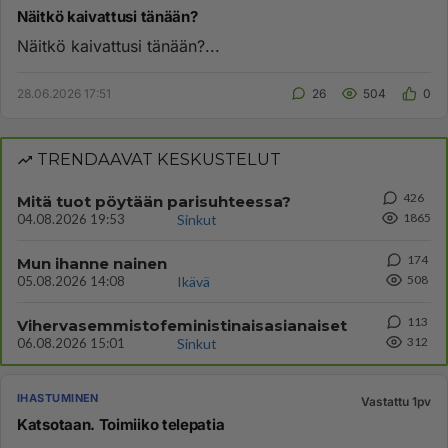
Näitkö kaivattusi tänään?
Näitkö kaivattusi tänään?...
28.06.2026 17:51
26
504
0
TRENDAAVAT KESKUSTELUT
426
Mitä tuot pöytään parisuhteessa?
1865
04.08.2026 19:53
Sinkut
174
Mun ihanne nainen
508
05.08.2026 14:08
Ikävä
113
Vihervasemmistofeministinaisasianaiset
312
06.08.2026 15:01
Sinkut
IHASTUMINEN
Vastattu 1pv
Katsotaan. Toimiiko telepatia