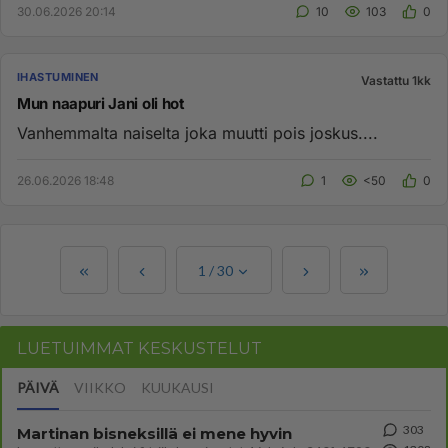
30.06.2026 20:14
10
103
0
IHASTUMINEN
Vastattu 1kk
Mun naapuri Jani oli hot
Vanhemmalta naiselta joka muutti pois joskus....
26.06.2026 18:48
1
<50
0
1
/
30
LUETUIMMAT KESKUSTELUT
PÄIVÄ
VIIKKO
KUUKAUSI
303
Martinan bisneksillä ei mene hyvin