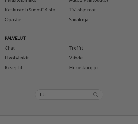
Keskustelu Suomi24:sta
TV-ohjelmat
Opastus
Sanakirja
PALVELUT
Chat
Treffit
Hyötylinkit
Viihde
Reseptit
Horoskooppi
Tietosuojaseloste
Käyttöehdot
Evästeasetukset
Säännöt