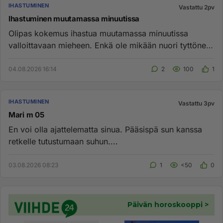
IHASTUMINEN
Vastattu 2pv
Ihastuminen muutamassa minuutissa
Olipas kokemus ihastua muutamassa minuutissa
valloittavaan mieheen. Enkä ole mikään nuori tyttönen.
Ihana, kun sain koke...
04.08.2026 16:14
2
100
1
IHASTUMINEN
Vastattu 3pv
Mari m 05
En voi olla ajattelematta sinua. Pääsispä sun kanssa
retkelle tutustumaan suhun....
03.08.2026 08:23
1
<50
0