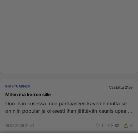
IHASTUMINEN
Vastattu 21pv
Miten mä kerron sille
Oon ihan kusessa mun parhaaseen kaveriin mutta se
on niin popular ja oikeesti ihan jäätävän kaunis upea ja
täydellinen. ...
16.07.2026 21:44
1
62
0