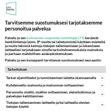
IHASTUMINEN
Vastattu 29pv
Näin vanhemmiten kun ihastuu
se tapahtuu hiljalleen, hissukseen ja hyvin
Tarvitsemme suostumuksesi tarjotaksemme
peruuttamattomasti. Toivottavasti ei sentäs ihan
personoitua palvelua
jatkuvlla syötöllä ihasteli...
Palvelu ja sen
kolmannen osapuolen toimittajat (73)
keräävät
Mummunen
8
343
3
henkilötietoja (esim. IP-osoite tai laitetunniste) käyttäen evästeitä
13.02.2026 08:42
ja muita teknisiä keinoja tietojen tallentamiseen ja lukemiseen
laitteellasi tarjotakseen sinulle tarkoituksenmukaisia mainoksia
ja parhaan mahdollisen asiakaskokemuksen.
IHASTUMINEN
Vastattu 29pv
Palvelu ja sen kumppanit tarvitsevat suostumuksesi seuraaviin:
Oli mukava nähdä taas
Tarkoitukset
Näytit uskomattomalta. Ei ne tunteet ole koskaan
kadonneet. ❤️ Helpotuksen myös koin....
Tarkat sijaintitiedot ja tunnistaminen laitetta skannaamalla
Kohdennettu mainonta ja mainonnan mittaaminen
29.06.2026 16:55
11
495
2
Personoitu sisältö, sisällön mittaaminen, yleisötutkimus ja
palvelujen kehittäminen
Tietojen tallentaminen laitteelle ja/tai laitteella olevien
IHASTUMINEN
tietojen käyttö
Ei vastauksia