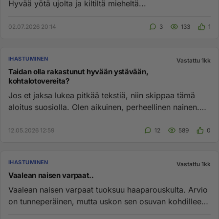
Hyvää yötä ujolta ja kiltiltä mieheltä...
02.07.2026 20:14
3
133
1
IHASTUMINEN
Vastattu 1kk
Taidan olla rakastunut hyvään ystävään,
kohtalotovereita?
Jos et jaksa lukea pitkää tekstiä, niin skippaa tämä
aloitus suosiolla. Olen aikuinen, perheellinen nainen.
Rakastan mi...
12.05.2026 12:59
12
589
0
IHASTUMINEN
Vastattu 1kk
Vaalean naisen varpaat..
Vaalean naisen varpaat tuoksuu haaparouskulta. Arvio
on tunneperäinen, mutta uskon sen osuvan kohdilleen..
:)...