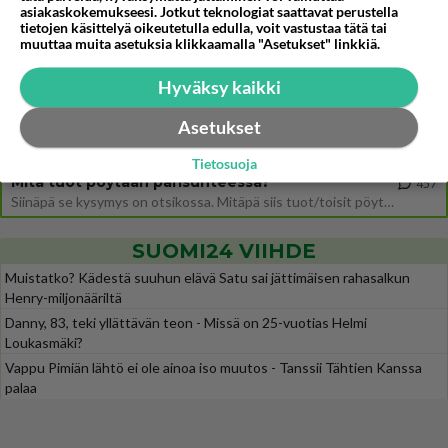
asiakaskokemukseesi. Jotkut teknologiat saattavat perustella
tietojen käsittelyä oikeutetulla edulla, voit vastustaa tätä tai
Ernest Lawson täräytti erikoisen heiton TTK-lehdistötilaisuudessa: " Onko tässä tarkoituksena...?"
1
muuttaa muita asetuksia klikkaamalla "Asetukset" linkkiä.
Ernest Lawson esitteli uudet TTK-tähtioppilaat ja opettajat torstaina 6.8. lehdistölle. Tulevalla kaudella on yksi hausk
Jos SDP ei voita reilusti, persut kumoavat demokratian Suomesta
554
Hyväksy kaikki
Näin tekisi ainakin Rydman seuratessaan idolinsa Trumpin mallia https://www.is.fi/politiikka/art-2000012187244.html
Asetukset
Uuden TTK-juontajan ympärillä epätietoisuus sakenee - Nyt MTV hämmentää soppaa
34
TTK tulee taas tänä syksynä. Ohjelman uudet tähtioppilaat julkistetaan torstaina 6. elokuuta klo 14 alkavassa lehdistö
Tietosuoja
Mitä tuot pöytään parisuhteessa?
457
Siinäpä se kysymys on otsikossa. Mitäpä siis tuot/toisit pöytään parisuhteessa? Oletko mies vai nainen? Koetko sen mitä
SUOMI24 VIIHDE
Muistatko? Kädestä suuhun elävä Satu sai jättimäisen rahasalkun
Henry-miljonääriltä
Danny, 83, teki yllättävän teon - Missä on 25-vuotias Helmi
Loukasmäki?
Vappu Pimiän lähtö ei ole ainoa iso muutos - Tanssii Tähtien Kanssa
palaa