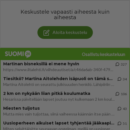
Keskustele vapaasti aiheesta kuin
aiheesta
Aloita keskustelu
Osallistu keskusteluun
Martinan bisneksillä ei mene hyvin
327
https://www.iltalehti.fi/viihdeuutiset/a/c46da6ab-340f-4790-aaa7-0865eed2336 Yrityksen konkurssihakemus on tullut kärä
Tiesitkö? Martina Aitolehden isäpuoli on tämä suosittu laulaja
34
Martina Aitolehti on seurattu julkisuuden henkilö. Lähipiiriin mahtuu muitakin tunnettuja henkilöitä. Tiesitkö, että Ma
2 km on nykyään liian pitkä koulumatka
106
Hesarissa päivitellään lapset joutuu nyt kulkemaan 2 km kouluun jösses. Ruostefillarilla tuo matka menee vaikka miten äk
Miesten tuijotus
43
Mutta mies vain tuijottaa, siinä vaiheessa käännän itse pään pois. Mikä juttu? Yleensä jos joku tuijottaa tai katsoo, hä
Uusioperheen aikuiset lapset tyhjentää jääkaapin käydessään
51
Miten selvittäisitte seuraavan ongelman, meillä on uusioperhe, minulla teini-ikäiset lapset ja puolisolla aikuiset, jotk