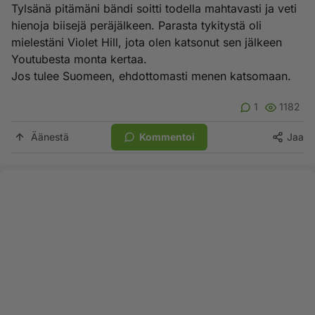
Tylsänä pitämäni bändi soitti todella mahtavasti ja veti
hienoja biisejä peräjälkeen. Parasta tykitystä oli
mielestäni Violet Hill, jota olen katsonut sen jälkeen
Youtubesta monta kertaa.
Jos tulee Suomeen, ehdottomasti menen katsomaan.
1
1182
Äänestä
Kommentoi
Jaa