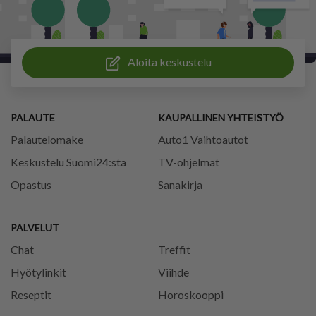
Aloita keskustelu
PALAUTE
KAUPALLINEN YHTEISTYÖ
Palautelomake
Auto1 Vaihtoautot
Keskustelu Suomi24:sta
TV-ohjelmat
Opastus
Sanakirja
PALVELUT
Chat
Treffit
Hyötylinkit
Viihde
Reseptit
Horoskooppi