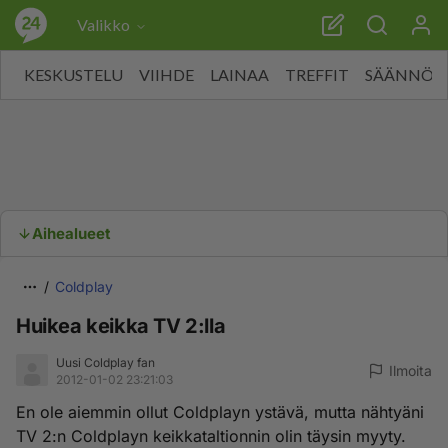
Valikko
KESKUSTELU
VIIHDE
LAINAA
TREFFIT
SÄÄNNÖT
Aihealueet
Coldplay
Huikea keikka TV 2:lla
Uusi Coldplay fan
Ilmoita
2012-01-02 23:21:03
En ole aiemmin ollut Coldplayn ystävä, mutta nähtyäni
TV 2:n Coldplayn keikkataltionnin olin täysin myyty.