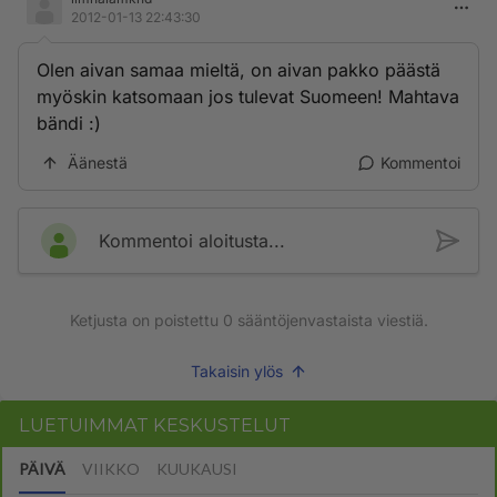
2012-01-13 22:43:30
Olen aivan samaa mieltä, on aivan pakko päästä
myöskin katsomaan jos tulevat Suomeen! Mahtava
bändi :)
Äänestä
Kommentoi
Kommentoi aloitusta...
Ketjusta on poistettu
0
sääntöjenvastaista viestiä.
Takaisin ylös
LUETUIMMAT KESKUSTELUT
PÄIVÄ
VIIKKO
KUUKAUSI