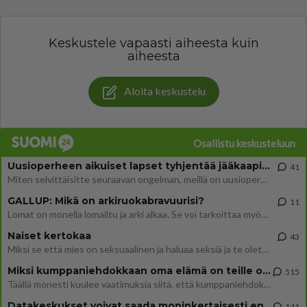
Keskustele vapaasti aiheesta kuin
aiheesta
Aloita keskustelu
Osallistu keskusteluun
Uusioperheen aikuiset lapset tyhjentää jääkaapin käydessään
41
Miten selvittäisitte seuraavan ongelman, meillä on uusioperhe, minulla teini-ikäiset lapset ja puolisolla aikuiset, jotk
GALLUP: Mikä on arkiruokabravuurisi?
11
Lomat on monella lomailtu ja arki alkaa. Se voi tarkoittaa myös sitä, että grillailut on grillattu ja palataan arjen ruo
Naiset kertokaa
43
Miksi se että mies on seksuaalinen ja haluaa seksiä ja te olette hänen mielestänne haluttava on vastenmielistä? Mikä sii
Miksi kumppaniehdokkaan oma elämä on teille ongelma?
515
Täällä monesti kuulee vaatimuksia siitä, että kumppaniehdokkaalla ei saisi olla lemmikkejä, lapsia, kavereita, eksiä, su
Datakeskukset voivat saada moninkertaisesti enemmän palautuksia kuin mitä ne maksavat veroja
141