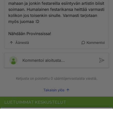
mahaan ja jonkin festareilla esiintyvän artistin biisit
soimaan. Humalainen festarikansa heittää varmasti
kolikon jos toisenkin sinulle. Varmasti tarjotaan
myös juomaa :D
Nähdään Provinssissa!
Äänestä
Kommentoi
Kommentoi aloitusta...
Ketjusta on poistettu
0
sääntöjenvastaista viestiä.
Takaisin ylös
LUETUIMMAT KESKUSTELUT
PÄIVÄ
VIIKKO
KUUKAUSI