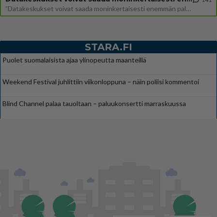
”Datakeskukset voivat saada moninkertaisesti enemmän palautuksia kuin mitä ne maksavat veroja”, sanoo professori Jussi K
STARA.FI
Puolet suomalaisista ajaa ylinopeutta maanteillä
Weekend Festival juhlittiin viikonloppuna – näin poliisi kommentoi
Blind Channel palaa tauoltaan – paluukonsertti marraskuussa