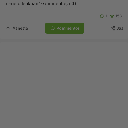
mene ollenkaan"-kommentteja :D
1
153
Äänestä
Kommentoi
Jaa