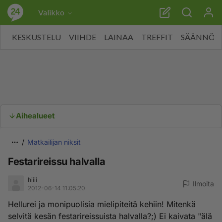
Valikko
KESKUSTELU
VIIHDE
LAINAA
TREFFIT
SÄÄNNÖT
Aihealueet
Matkailijan niksit
Festarireissu halvalla
hiiii
Ilmoita
2012-06-14 11:05:20
Hellurei ja monipuolisia mielipiteitä kehiin! Mitenkä
selvitä kesän festarireissuista halvalla?;) Ei kaivata "älä