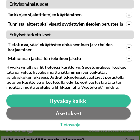
28
Tiesitkö? Martina Aitolehden isäpuoli on tämä suosittu laulaja
Erityisominaisuudet
755
Martina Aitolehti on seurattu julkisuuden henkilö. Lähipiiriin mahtuu muitakin tunnettuja henkilöitä. Tiesitkö, että Ma
05.08.2026 07:23
Kotimaiset julkkisjuorut
Tarkkojen sijaintitietojen käyttäminen
Tunnista laitteet aktiivisesti pyydettyjen tietojen perusteella
56
Mitä uskot hänen ajattelevan sinusta?
691
😇
Erityiset tarkoitukset
04.08.2026 18:30
Ikävä
Tietoturva, väärinkäytösten ehkäiseminen ja virheiden
korjaaminen
66
Miia Heikkinen avautui !
679
Mainonnan ja sisällön tekninen jakelu
Olipa hyvä kirjoitus, kiitos. Ongelmat mitkä nostat esille on todellisia ja tämä ylimielisyys totta ja se näkyy kaikessa
04.08.2026 04:27
Judo
Hyväksymällä sallit tietojesi käsittelyn. Suostumuksesi koskee
tätä palvelua, hyväksymättä jättäminen voi vaikuttaa
asiakaskokemukseesi. Jotkut teknologiat saattavat perustella
59
Mitä töitä kaivattusi on tehnyt?
tietojen käsittelyä oikeutetulla edulla, voit vastustaa tätä tai
675
😅
muuttaa muita asetuksia klikkaamalla "Asetukset" linkkiä.
05.08.2026 13:25
Ikävä
Hyväksy kaikki
60
Voiko meidän välit
659
Koskaan parantua tästä?
Asetukset
05.08.2026 05:34
Ikävä
Tietosuoja
Osallistu keskusteluun