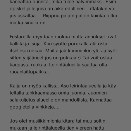
kannattaa punnita, mikä tulee halvimmaksi. Esim.
opiskelijalle juna on aika edullinen. Liftatakin voi
jos uskaltaa.... Riippuu paljon paljon kuinka pitkä
matka sinulla on.
Festareilla myydään ruokaa mutta annokset ovat
kalliita ja isoja. Kun syötte porukalla älä osta
itsellesi ruokaa. Muilta jää kumminkin yli. Ja syöt
sitten ylijääneet jos on pokkaa :) Tai voit ostaa
kaupasta ruokaa. Leirintäalueilla saattaa olla
ruoanlaittopaikka.
Kalja on myös kallista. Asu leirintäalueella ja käy
teltalla tankkaamassa omia juomia. Juomien
salakuljetus alueelle on mahdollista. Kannattaa
googletella vinkkejä....
Jos olet musiikkimiehiä kitara tai muu soitin
mukaan ja leirintäalueella tien viereen hattu