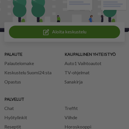
Aloita keskustelu
PALAUTE
KAUPALLINEN YHTEISTYÖ
Palautelomake
Auto1 Vaihtoautot
Keskustelu Suomi24:sta
TV-ohjelmat
Opastus
Sanakirja
PALVELUT
Chat
Treffit
Hyötylinkit
Viihde
Reseptit
Horoskooppi