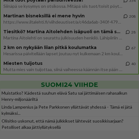
Mitä tuot pöytään parisuhteessa?
354
Siinäpä se kysymys on otsikossa. Mitäpä siis tuot/toisit pöytään parisuhteessa? Oletko mies vai nainen? Koetko sen mitä
Martinan bisneksillä ei mene hyvin
208
https://www.iltalehti.fi/viihdeuutiset/a/c46da6ab-340f-4790-aaa7-0865eed2336 Yrityksen konkurssihakemus on tullut kärä
Tiesitkö? Martina Aitolehden isäpuoli on tämä suosittu laulaja
28
Martina Aitolehti on seurattu julkisuuden henkilö. Lähipiiriin mahtuu muitakin tunnettuja henkilöitä. Tiesitkö, että Ma
2 km on nykyään liian pitkä koulumatka
67
Hesarissa päivitellään lapset joutuu nyt kulkemaan 2 km kouluun jösses. Ruostefillarilla tuo matka menee vaikka miten äk
Miesten tuijotus
40
Mutta mies vain tuijottaa, siinä vaiheessa käännän itse pään pois. Mikä juttu? Yleensä jos joku tuijottaa tai katsoo, hä
SUOMI24 VIIHDE
Muistatko? Kädestä suuhun elävä Satu sai jättimäisen rahasalkun
Henry-miljonääriltä
Linda Lampenius ja Pete Parkkonen yllättävät yhdessä - Tämä ei jätä
kylmäksi...
Olisitko uskonut, että nämä julkkikset lähtevät suosikkisarjaan?
Petolliset alkaa jättiyllätyksellä