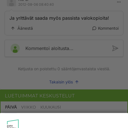
2012-08-06 08:40:40
Ja yrittävät saada myös passista valokopioita!
Äänestä
Kommentoi
Kommentoi aloitusta...
Ketjusta on poistettu
0
sääntöjenvastaista viestiä.
Takaisin ylös
LUETUIMMAT KESKUSTELUT
PÄIVÄ
VIIKKO
KUUKAUSI
54
kenen näköinen
980
kaivattusi on ?