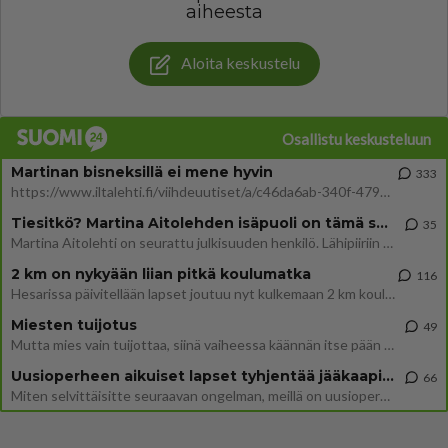
aiheesta
Aloita keskustelu
Osallistu keskusteluun
Martinan bisneksillä ei mene hyvin
333
https://www.iltalehti.fi/viihdeuutiset/a/c46da6ab-340f-4790-aaa7-0865eed2336 Yrityksen konkurssihakemus on tullut kärä
Tiesitkö? Martina Aitolehden isäpuoli on tämä suosittu laulaja
35
Martina Aitolehti on seurattu julkisuuden henkilö. Lähipiiriin mahtuu muitakin tunnettuja henkilöitä. Tiesitkö, että Ma
2 km on nykyään liian pitkä koulumatka
116
Hesarissa päivitellään lapset joutuu nyt kulkemaan 2 km kouluun jösses. Ruostefillarilla tuo matka menee vaikka miten äk
Miesten tuijotus
49
Mutta mies vain tuijottaa, siinä vaiheessa käännän itse pään pois. Mikä juttu? Yleensä jos joku tuijottaa tai katsoo, hä
Uusioperheen aikuiset lapset tyhjentää jääkaapin käydessään
66
Miten selvittäisitte seuraavan ongelman, meillä on uusioperhe, minulla teini-ikäiset lapset ja puolisolla aikuiset, jotk