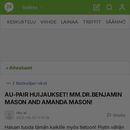
Valikko
KESKUSTELU
VIIHDE
LAINAA
TREFFIT
SÄÄNNÖT
Aihealueet
Matkailijan niksit
AU-PAIR HUIJAUKSET! MM.DR.BENJAMIN
MASON AND AMANDA MASON!
ritu-al
Ilmoita
2012-08-05 11:41:18
Haluan tuoda tämän kaikille myös tietoon! Pistin vähän