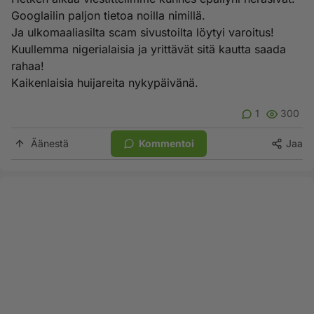
Googlailin paljon tietoa noilla nimillä.
Ja ulkomaaliasilta scam sivustoilta löytyi varoitus!
Kuullemma nigerialaisia ja yrittävät sitä kautta saada
rahaa!
Kaikenlaisia huijareita nykypäivänä.
1
300
Äänestä
Kommentoi
Jaa