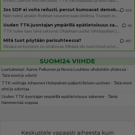
Ernest Lawson esitteli uudet TTK-tähtioppilaat ja opettajat torstaina 6.8. lehdistölle. Tulevalla kaudella on yksi hausk
Jos SDP ei voita reilusti, persut kumoavat demokratian Suomesta
626
Näin tekisi ainakin Rydman seuratessaan idolinsa Trumpin mallia https://www.is.fi/politiikka/art-2000012187244.html
Uuden TTK-juontajan ympärillä epätietoisuus sakenee - Nyt MTV hämmentää soppaa
48
TTK tulee taas tänä syksynä. Ohjelman uudet tähtioppilaat julkistetaan torstaina 6. elokuuta klo 14 alkavassa lehdistö
Mitä tuot pöytään parisuhteessa?
487
Siinäpä se kysymys on otsikossa. Mitäpä siis tuot/toisit pöytään parisuhteessa? Oletko mies vai nainen? Koetko sen mitä
SUOMI24 VIIHDE
Luetuimmat: Aarne Pelkonen ja Noora Louhimo vihdoinkin yhdessä -
Tätä moni jo odotti
TTK-voittaja Johannes Holopainen paljasti iloisen uutisen - Tätä moni
ehti jo odottaa
Uuden TTK-juontajan ympärillä epätietoisuus sakenee - Tämä
hämmentää soppaa
Keskustele vapaasti aiheesta kuin