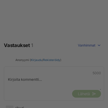
Vastaukset
1
Vanhimmat
Anonyymi (
Kirjaudu
/
Rekisteröidy
)
5000
Lähetä
ritu-al