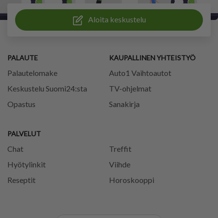
Aloita keskustelu
PALAUTE
KAUPALLINEN YHTEISTYÖ
Palautelomake
Auto1 Vaihtoautot
Keskustelu Suomi24:sta
TV-ohjelmat
Opastus
Sanakirja
PALVELUT
Chat
Treffit
Hyötylinkit
Viihde
Reseptit
Horoskooppi