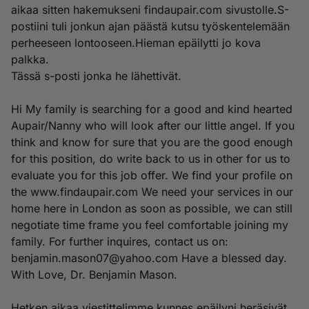
aikaa sitten hakemukseni findaupair.com sivustolle.S-
postiini tuli jonkun ajan päästä kutsu työskentelemään
perheeseen lontooseen.Hieman epäilytti jo kova
palkka.
Tässä s-posti jonka he lähettivät.
Hi My family is searching for a good and kind hearted
Aupair/Nanny who will look after our little angel. If you
think and know for sure that you are the good enough
for this position, do write back to us in other for us to
evaluate you for this job offer. We find your profile on
the www.findaupair.com We need your services in our
home here in London as soon as possible, we can still
negotiate time frame you feel comfortable joining my
family. For further inquires, contact us on:
benjamin.mason07@yahoo.com
Have a blessed day.
With Love, Dr. Benjamin Mason.
Hetken aikaa viestittelimme kunnes epäilyni heräsivät.