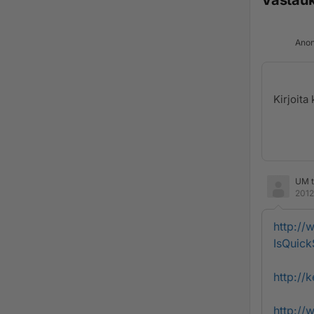
Vastau
Anon
UM t
2012
http://
IsQuic
http://
http://w