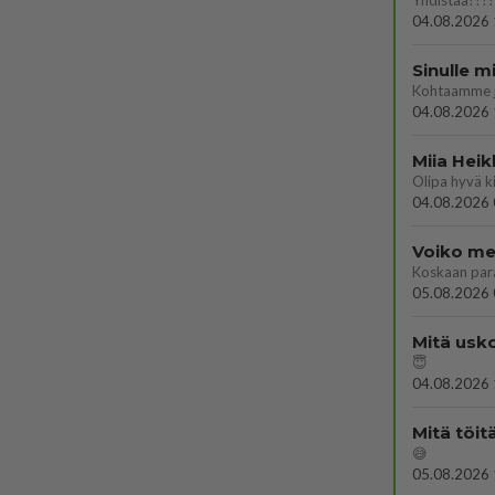
Yhdistää????
04.08.2026 
Sinulle m
Kohtaamme jä
04.08.2026 
Miia Heik
04.08.2026 
Voiko mei
Koskaan par
05.08.2026 
Mitä usko
😇
04.08.2026 
Mitä töit
😅
05.08.2026 