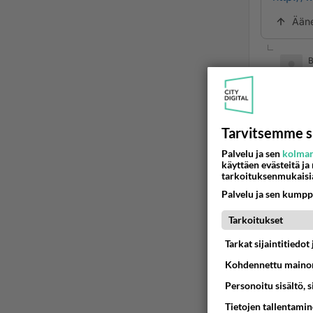
Ään
B
2
http:
Kaikes
Tarvitsemme s
Palvelu ja sen
kolman
Ää
käyttäen evästeitä ja
tarkoituksenmukaisi
Palvelu ja sen kumpp
Tarkoitukset
Tarkat sijaintitiedo
Kohdennettu mainon
Personoitu sisältö, 
Tietojen tallentamine