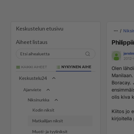
Keskustelun etusivu
Niksi
Aiheet listaus
Philippii
jerel
2012-
KAIKKI AIHEET
NYKYINEN AIHE
Olen lähdö
Manilaan. 
Keskustelu24
Boracay. 
ensimmäist
Ajanviete
olis kiva k
Niksinurkka
Kodin niksit
Kiitos jo 
kirjoitella
Matkailijan niksit
Muoti- ja tyyliniksit