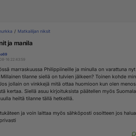
nurkka
Matkailijan niksit
nit ja manila
mo69
08-16 22:43:59
ssä marraskuussa Philippiineille ja minulla on varattuna nyt
Millainen tilanne siellä on tulvien jälkeen? Toinen kohde min
Jos jollain on vinkkejä mitä ottaa huomioon kun olen menos
ä kertaa. Siellä asuu kirjoituksista päätellen myös Suomalai
uulla heiltä tilanne tällä hetkelllä.
etukäteen ja voin laittaa myös sähköposti osoitteen jos halu
 privasti