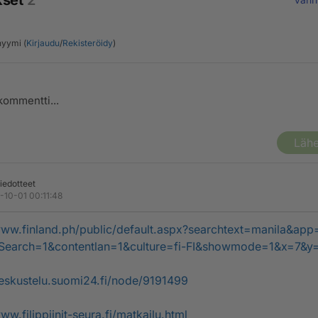
kset
2
yymi (
Kirjaudu
/
Rekisteröidy
)
Lähe
iedotteet
-10-01 00:11:48
www.finland.ph/public/default.aspx?searchtext=manila&app
kSearch=1&contentlan=1&culture=fi-FI&showmode=1&x=7&y
keskustelu.suomi24.fi/node/9191499
ww.filippiinit-seura.fi/matkailu.html