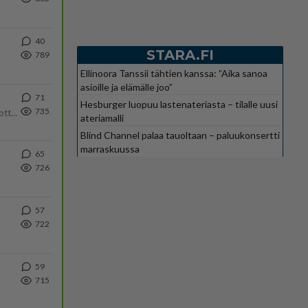
40
STARA.FI
789
Ellinoora Tanssii tähtien kanssa: ”Aika sanoa
asioille ja elämälle joo”
71
Hesburger luopuu lastenateriasta – tilalle uusi
735
Olipa hyvä kirjoitus, kiitos. Ongelmat mitkä nostat esille on todellisia ja tämä ylimielisyys totta ja se näkyy kaikessa
ateriamalli
Blind Channel palaa tauoltaan – paluukonsertti
marraskuussa
65
726
57
722
59
715