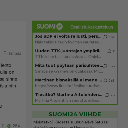
Osallistu keskusteluun
Jos SDP ei voita reilusti, persut kumoavat demokratian Suomesta
184
Näin tekisi ainakin Rydman seuratessaan idolinsa Trumpin mallia https://www.is.fi/politiikka/art-2000012187244.html
Uuden TTK-juontajan ympärillä epätietoisuus sakenee - Nyt MTV hämmentää soppaa
7
Ilmoita
TTK tulee taas tänä syksynä. Ohjelman uudet tähtioppilaat julkistetaan torstaina 6. elokuuta klo 14 alkavassa lehdistö
 lento
Mitä tuot pöytään parisuhteessa?
388
Siinäpä se kysymys on otsikossa. Mitäpä siis tuot/toisit pöytään parisuhteessa? Oletko mies vai nainen? Koetko sen mitä
ulla on
sa sinne
Martinan bisneksillä ei mene hyvin
263
sia niin
https://www.iltalehti.fi/viihdeuutiset/a/c46da6ab-340f-4790-aaa7-0865eed2336 Yrityksen konkurssihakemus on tullut kärä
Tiesitkö? Martina Aitolehden isäpuoli on tämä suosittu laulaja
28
Martina Aitolehti on seurattu julkisuuden henkilö. Lähipiiriin mahtuu muitakin tunnettuja henkilöitä. Tiesitkö, että Ma
aa
SUOMI24 VIIHDE
Muistatko? Kädestä suuhun elävä Satu sai
2
254
jättimäisen rahasalkun Henry-miljonääriltä