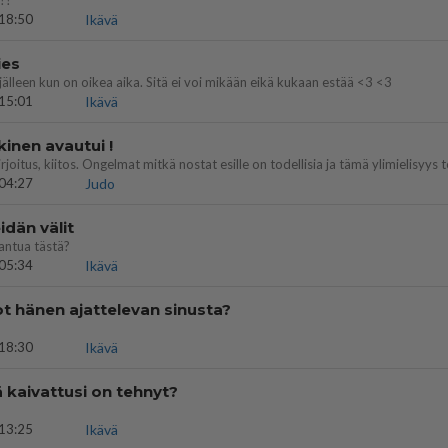
??
18:50
Ikävä
ies
lleen kun on oikea aika. Sitä ei voi mikään eikä kukaan estää <3 <3
15:01
Ikävä
kinen avautui !
04:27
Judo
dän välit
antua tästä?
05:34
Ikävä
t hänen ajattelevan sinusta?
18:30
Ikävä
ä kaivattusi on tehnyt?
13:25
Ikävä