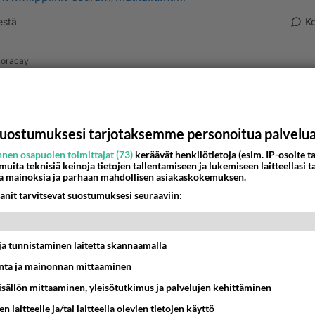
estä
K
oracay
012-10-01 00:16:18
//keskustelu.suomi24.fi/node/7074525
ta huolimatta rokote.fi ja osmosal suspensio -ripulin hoitoo
uostumuksesi tarjotaksemme personoitua palvelu
nen osapuolen toimittajat (73)
keräävät henkilötietoja (esim. IP-osoite ta
nestä
K
 muita teknisiä keinoja tietojen tallentamiseen ja lukemiseen laitteellasi t
a mainoksia ja parhaan mahdollisen asiakaskokemuksen.
anit tarvitsevat suostumuksesi seuraaviin:
Kommentoi aloitusta...
t ja tunnistaminen laitetta skannaamalla
Ketjusta on poistettu
0
sääntöjenvastaista viestiä.
ta ja mainonnan mittaaminen
sisällön mittaaminen, yleisötutkimus ja palvelujen kehittäminen
Takaisin ylös
n laitteelle ja/tai laitteella olevien tietojen käyttö