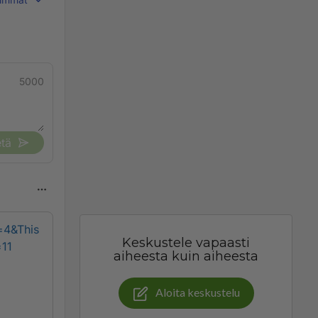
5000
tä
=4&This
Keskustele vapaasti
=11
aiheesta kuin aiheesta
Aloita keskustelu