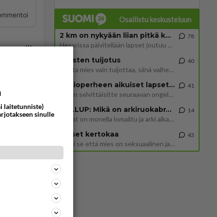
ommentoi
Osallistu keskusteluun
2 km on nykyään liian pitkä koulumatka
78
Hesarissa päivitellään lapset joutuu nyt kulkemaan 2 km kouluun jösses. Ruostefillarilla tuo matka menee vaikka miten äk
Miesten tuijotus
40
Mutta mies vain tuijottaa, siinä vaiheessa käännän itse pään pois. Mikä juttu? Yleensä jos joku tuijottaa tai katsoo, hä
Uusioperheen aikuiset lapset tyhjentää jääkaapin käydessään
41
n
a
Miten selvittäisitte seuraavan ongelman, meillä on uusioperhe, minulla teini-ikäiset lapset ja puolisolla aikuiset, jotk
i laitetunniste)
ommentoi
GALLUP: Mikä on arkiruokabravuurisi?
14
arjotakseen sinulle
Lomat on monella lomailtu ja arki alkaa. Se voi tarkoittaa myös sitä, että grillailut on grillattu ja palataan arjen ruo
Naiset kertokaa
43
Miksi se että mies on seksuaalinen ja haluaa seksiä ja te olette hänen mielestänne haluttava on vastenmielistä? Mikä sii