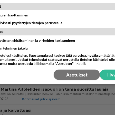
MMAT KESKUSTELUT
t
IKKO
KUUKAUSI
etojen käyttäminen
iivisesti pyydettyjen tietojen perusteella
t pöytään parisuhteessa?
et
16:53
Sinkut
äytösten ehkäiseminen ja virheiden korjaaminen
bisneksillä ei mene hyvin
ön tekninen jakelu
ietojesi käsittelyn. Suostumuksesi koskee tätä palvelua, hyväksymättä jä
05:51
Kotimaiset julkkisjuorut
mukseesi. Jotkut teknologiat saattavat perustella tietojen käsittelyä oike
uttaa muita asetuksia klikkaamalla "Asetukset" linkkiä.
nykyään liian pitkä koulumatka
Asetukset
Hyv
10:07
Lieksa
 Martina Aitolehden isäpuoli on tämä suosittu laulaja
07:23
Kotimaiset julkkisjuorut
a ja kaivattuasi