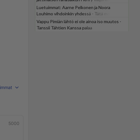
Luetuimmat: Aarne Pelkonen ja Noora
Louhimo vihdoinkin yhdessä - Tätä moni jo
odotti
Vappu Pimiän lähtö ei ole ainoa iso muutos -
Tanssii Tähtien Kanssa palaa
immat
5000