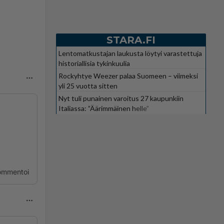
STARA.FI
Lentomatkustajan laukusta löytyi varastettuja
historiallisia tykinkuulia
Rockyhtye Weezer palaa Suomeen – viimeksi
yli 25 vuotta sitten
Nyt tuli punainen varoitus 27 kaupunkiin
Italiassa: ”Äärimmäinen helle”
ommentoi