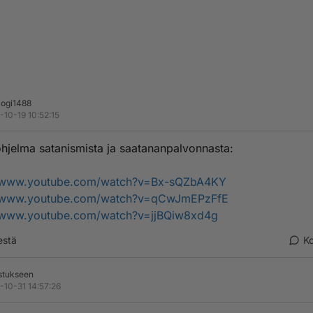
logi1488
-10-19 10:52:15
hjelma satanismista ja saatananpalvonnasta:
//www.youtube.com/watch?v=Bx-sQZbA4KY
//www.youtube.com/watch?v=qCwJmEPzFfE
//www.youtube.com/watch?v=jjBQiw8xd4g
estä
K
stukseen
-10-31 14:57:26