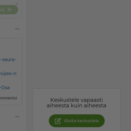
tä
-seura-
jien-ri
I-Osa
ommentoi
Keskustele vapaasti
aiheesta kuin aiheesta
Aloita keskustelu