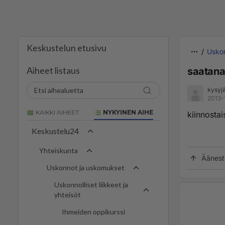
Keskustelun etusivu
Uskon
Aiheet listaus
saatana
kysyj
2013-
KAIKKI AIHEET
NYKYINEN AIHE
kiinnosta
Keskustelu24
Yhteiskunta
Äänest
Uskonnot ja uskomukset
Uskonnolliset liikkeet ja
yhteisöt
Ihmeiden oppikurssi