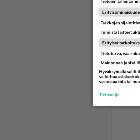
Tietojen tallentamine
Erityisominaisuude
Tarkkojen sijaintiti
Tunnista laitteet akt
Erityiset tarkoituks
Tietoturva, väärink
Mainonnan ja sisäll
Hyväksymällä sallit t
vaikuttaa asiakaskoke
vastustaa tätä tai mu
Tietosuoja