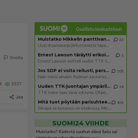
Osallistu keskusteluun
Muistatko Mikkelin panttivankidraaman?
23
Uusi draamasarja järkyttävästä tapauksesta on tulossa. Tositapahtumiin perustuva sarja ammentaa vuoden 1986 Mikkelin pan
Ernest Lawson täräytti erikoisen heiton TTK-lehdistötilaisuudessa: " Onko tässä tarkoituksena...?"
1
Ilmoita
Ernest Lawson esitteli uudet TTK-tähtioppilaat ja opettajat torstaina 6.8. lehdistölle. Tulevalla kaudella on yksi hausk
Jos SDP ei voita reilusti, persut kumoavat demokratian Suomesta
503
Näin tekisi ainakin Rydman seuratessaan idolinsa Trumpin mallia https://www.is.fi/politiikka/art-2000012187244.html
4
3537
Uuden TTK-juontajan ympärillä epätietoisuus sakenee - Nyt MTV hämmentää soppaa
34
TTK tulee taas tänä syksynä. Ohjelman uudet tähtioppilaat julkistetaan torstaina 6. elokuuta klo 14 alkavassa lehdistö
Jaa
Mitä tuot pöytään parisuhteessa?
456
Siinäpä se kysymys on otsikossa. Mitäpä siis tuot/toisit pöytään parisuhteessa? Oletko mies vai nainen? Koetko sen mitä
SUOMI24 VIIHDE
Muistatko? Kädestä suuhun elävä Satu sai
jättimäisen rahasalkun Henry-miljonääriltä