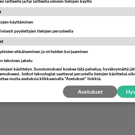
n laitteelle ja/tai laitteella olevien tietojen käyttö
t
etojen käyttäminen
iivisesti pyydettyjen tietojen perusteella
et
äytösten ehkäiseminen ja virheiden korjaaminen
ön tekninen jakelu
ietojesi käsittelyn. Suostumuksesi koskee tätä palvelua, hyväksymättä jä
mukseesi. Jotkut teknologiat saattavat perustella tietojen käsittelyä oike
uttaa muita asetuksia klikkaamalla "Asetukset" linkkiä.
Asetukset
Hyv