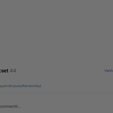
kset
44
Vanh
yymi (
Kirjaudu
/
Rekisteröidy
)