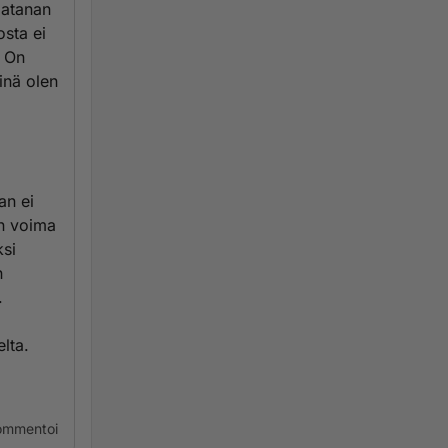
aatanan
sta ei
. On
inä olen
an ei
an voima
ksi
n
.
lta.
ommentoi