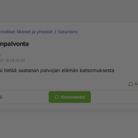
nolliset liikkeet ja yhteisöt
Satanismi
npalvonta
ä
10-16 23:24:32
isi tietää saatanan palvojan elämän katsomuksesta
4
ä
Kommentoi