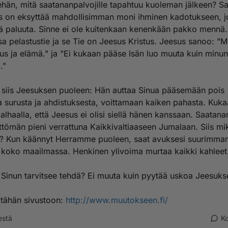
ehän, mitä saatananpalvojille tapahtuu kuoleman jälkeen? S
 on eksyttää mahdollisimman moni ihminen kadotukseen, jo
ä paluuta. Sinne ei ole kuitenkaan kenenkään pakko mennä
a pelastustie ja se Tie on Jeesus Kristus. Jeesus sanoo: "M
tuus ja elämä." ja "Ei kukaan pääse Isän luo muuta kuin minun
."
siis Jeesuksen puoleen: Hän auttaa Sinua pääsemään pois
a surusta ja ahdistuksesta, voittamaan kaiken pahasta. Kuka
n alhaalla, että Jeesus ei olisi siellä hänen kanssaan. Saatan
ttömän pieni verrattuna Kaikkivaltiaaseen Jumalaan. Siis mi
it? Kun käännyt Herramme puoleen, saat avuksesi suurimma
koko maailmassa. Henkinen ylivoima murtaa kaikki kahleet
 Sinun tarvitsee tehdä? Ei muuta kuin pyytää uskoa Jeesukse
 tähän sivustoon:
http://www.muutokseen.fi/
estä
K