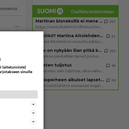
ommentoi
Osallistu keskusteluun
Martinan bisneksillä ei mene hyvin
327
https://www.iltalehti.fi/viihdeuutiset/a/c46da6ab-340f-4790-aaa7-0865eed2336 Yrityksen konkurssihakemus on tullut kärä
Tiesitkö? Martina Aitolehden isäpuoli on tämä suosittu laulaja
31
Martina Aitolehti on seurattu julkisuuden henkilö. Lähipiiriin mahtuu muitakin tunnettuja henkilöitä. Tiesitkö, että Ma
ttuja
2 km on nykyään liian pitkä koulumatka
101
Hesarissa päivitellään lapset joutuu nyt kulkemaan 2 km kouluun jösses. Ruostefillarilla tuo matka menee vaikka miten äk
a
ommentoi
Miesten tuijotus
43
i laitetunniste)
Mutta mies vain tuijottaa, siinä vaiheessa käännän itse pään pois. Mikä juttu? Yleensä jos joku tuijottaa tai katsoo, hä
arjotakseen sinulle
Uusioperheen aikuiset lapset tyhjentää jääkaapin käydessään
50
Miten selvittäisitte seuraavan ongelman, meillä on uusioperhe, minulla teini-ikäiset lapset ja puolisolla aikuiset, jotk
ommentoi