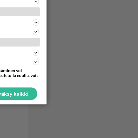
ttäminen voi
utetulla edulla, voit
äksy kaikki