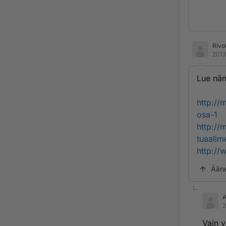
Rivo
2013
Lue nä
http://
osa-1
http://
tuaalim
http://
Ään
2
Vain v