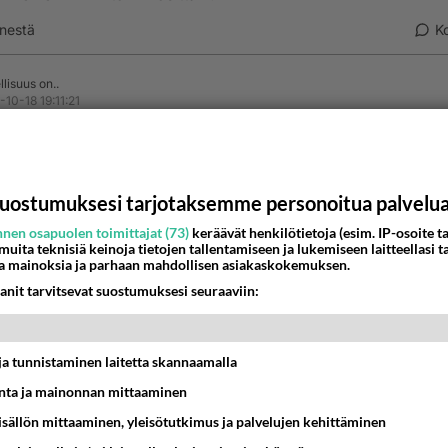
nestä
K
lisuus on..
-10-18 19:11:21
npalvontaan kuuluu sikanaudan syöminen joka päivä. Verile
aksi ja kossupullo viikonlopussa.
uostumuksesi tarjotaksemme personoitua palvelu
estä
K
nen osapuolen toimittajat (73)
keräävät henkilötietoja (esim. IP-osoite ta
 muita teknisiä keinoja tietojen tallentamiseen ja lukemiseen laitteellasi t
a mainoksia ja parhaan mahdollisen asiakaskokemuksen.
Anonyymi
022-05-24 12:47:30
anit tarvitsevat suostumuksesi seuraaviin:
holainen on vaatinut tuota sinulta, vai että olet päätynyt
ohtaiseen mielipiteeseen?
t ja tunnistaminen laitetta skannaamalla
nestä
K
ta ja mainonnan mittaaminen
sisällön mittaaminen, yleisötutkimus ja palvelujen kehittäminen