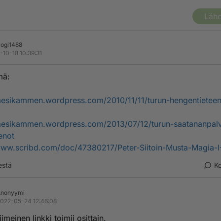
Lähe
logi1488
-10-18 10:39:31
mä:
mesikammen.wordpress.com/2010/11/11/turun-hengentieteen
mesikammen.wordpress.com/2013/07/12/turun-saatananpalvo
enot
www.scribd.com/doc/47380217/Peter-Siitoin-Musta-Magia-
estä
K
Anonyymi
022-05-24 12:46:08
iimeinen linkki toimii osittain.