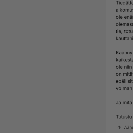
Tiedätt
aikomus
ole enä
olemass
tie, to
kauttani
Käänny 
kaikest
ole nii
on mitä
epäilis
voiman 
Ja mitä
Tutustu
Ään