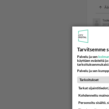
Ää
Todel
2013
Saatana
aamupal
Tarvitsemme s
Ään
Palvelu ja sen
kolman
käyttäen evästeitä ja
tarkoituksenmukaisi
2
Palvelu ja sen kumpp
Eli pa
Tarkoitukset
henk.k
Tarkat sijaintitiedo
Ää
Kohdennettu mainon
Personoitu sisältö, 