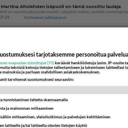
 Martina Aitolehden isäpuoli on tämä suosittu laulaja
07:23
Kotimaiset julkkisjuorut
ei voita reilusti, persut kumoavat demokratian Suomes
09:02
Maailman menoa
ä kaivattusi on tehnyt?
uostumuksesi tarjotaksemme personoitua palvelu
nen osapuolen toimittajat (73)
keräävät henkilötietoja (esim. IP-osoite ta
13:25
Ikävä
 muita teknisiä keinoja tietojen tallentamiseen ja lukemiseen laitteellasi t
a mainoksia ja parhaan mahdollisen asiakaskokemuksen.
dän välit
anit tarvitsevat suostumuksesi seuraaviin:
antua tästä?
05:34
Ikävä
t ja tunnistaminen laitetta skannaamalla
vattusi
jossakin suhteessa?
ta ja mainonnan mittaaminen
17:47
Ikävä
sisällön mittaaminen, yleisötutkimus ja palvelujen kehittäminen
enko ymmärtänyt oikein?
n laitteelle ja/tai laitteella olevien tietojen käyttö