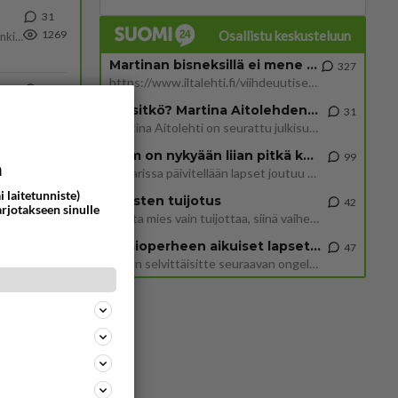
31
Osallistu keskusteluun
1269
Martina Aitolehti on seurattu julkisuuden henkilö. Lähipiiriin mahtuu muitakin tunnettuja henkilöitä. Tiesitkö, että Ma
Martinan bisneksillä ei mene hyvin
327
https://www.iltalehti.fi/viihdeuutiset/a/c46da6ab-340f-4790-aaa7-0865eed2336 Yrityksen konkurssihakemus on tullut kärä
489
ta
1120
Tiesitkö? Martina Aitolehden isäpuoli on tämä suosittu laulaja
Näin tekisi ainakin Rydman seuratessaan idolinsa Trumpin mallia https://www.is.fi/politiikka/art-2000012187244.html
31
Martina Aitolehti on seurattu julkisuuden henkilö. Lähipiiriin mahtuu muitakin tunnettuja henkilöitä. Tiesitkö, että Ma
2 km on nykyään liian pitkä koulumatka
99
63
a
Hesarissa päivitellään lapset joutuu nyt kulkemaan 2 km kouluun jösses. Ruostefillarilla tuo matka menee vaikka miten äk
975
i laitetunniste)
Miesten tuijotus
42
arjotakseen sinulle
Mutta mies vain tuijottaa, siinä vaiheessa käännän itse pään pois. Mikä juttu? Yleensä jos joku tuijottaa tai katsoo, hä
73
Uusioperheen aikuiset lapset tyhjentää jääkaapin käydessään
47
952
Miten selvittäisitte seuraavan ongelman, meillä on uusioperhe, minulla teini-ikäiset lapset ja puolisolla aikuiset, jotk
51
720
75