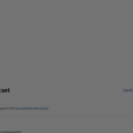
kset
Vanh
yymi (
Kirjaudu
/
Rekisteröidy
)