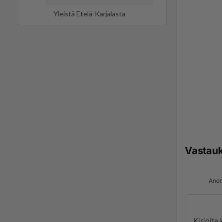
Yleistä Etelä-Karjalasta
Vastau
Anon