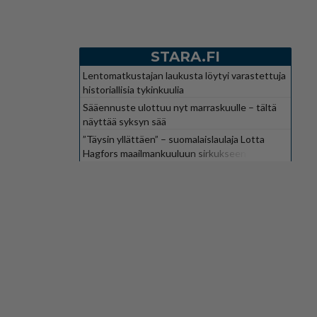
STARA.FI
Lentomatkustajan laukusta löytyi varastettuja
historiallisia tykinkuulia
Sääennuste ulottuu nyt marraskuulle – tältä
näyttää syksyn sää
”Täysin yllättäen” – suomalaislaulaja Lotta
Hagfors maailmankuuluun sirkukseen