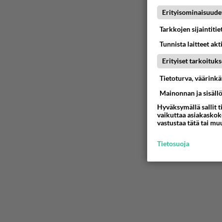
Ystävyys/sal
05.08.2026 
Erityisominaisuude
Tarkkojen sijaintiti
Tunnista laitteet akt
05.08.2026 
Erityiset tarkoituks
Tietoturva, väärink
06.08.2026 
Mainonnan ja sisäll
Hyväksymällä sallit t
Kauanko o
vaikuttaa asiakaskoke
vastustaa tätä tai mu
koska hänet 
05.08.2026 
Tietosuoja