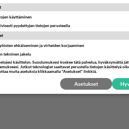
ainen suhde/molemmat ovat täysin poissuljettuja asioita? Nainen
11:40
Ikävä
t
etojen käyttäminen
iivisesti pyydettyjen tietojen perusteella
03:21
Kitee
et
Perussuomalaisten kannatus nousi rytinäll
äytösten ehkäiseminen ja virheiden korjaaminen
03:24
Maailman menoa
ön tekninen jakelu
ietojesi käsittelyn. Suostumuksesi koskee tätä palvelua, hyväksymättä jä
let kaivannut kaivattuasi ja
mukseesi. Jotkut teknologiat saattavat perustella tietojen käsittelyä oike
uttaa muita asetuksia klikkaamalla "Asetukset" linkkiä.
löysit?
17:19
Ikävä
Asetukset
Hyv