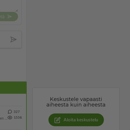
tä
Keskustele vapaasti
aiheesta kuin aiheesta
327
1558
https://www.iltalehti.fi/viihdeuutiset/a/c46da6ab-340f-4790-aaa7-0865eed2336 Yrityksen konkurssihakemus on tullut kärä
Aloita keskustelu