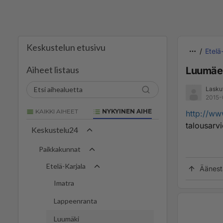
Keskustelun etusivu
Etelä
Aiheet listaus
Luumäel
Laskut
2015-
KAIKKI AIHEET
NYKYINEN AIHE
http://ww
talousar
Keskustelu24
Paikkakunnat
Etelä-Karjala
Äänest
Imatra
Lappeenranta
Luumäki