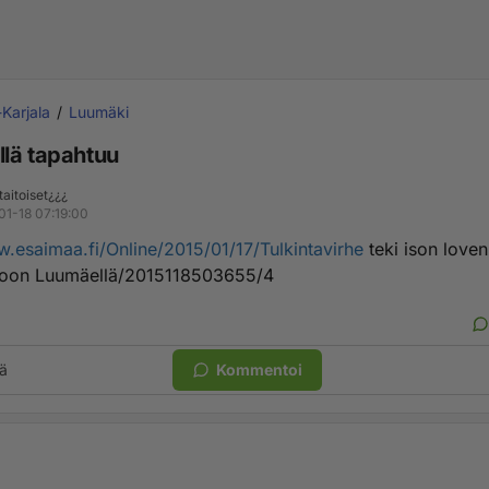
-Karjala
Luumäki
lä tapahtuu
aitoiset¿¿¿
01-18 07:19:00
w.esaimaa.fi/Online/2015/01/17/Tulkintavirhe
teki ison loven
vioon Luumäellä/2015118503655/4
ä
Kommentoi