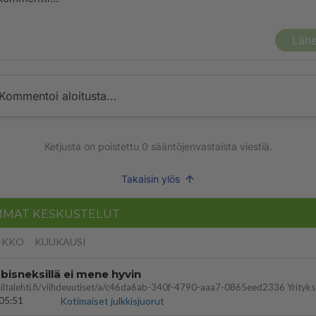
Lähe
Kommentoi aloitusta...
Ketjusta on poistettu
0
sääntöjenvastaista viestiä.
Takaisin ylös
MMAT KESKUSTELUT
IKKO
KUUKAUSI
bisneksillä ei mene hyvin
05:51
Kotimaiset julkkisjuorut