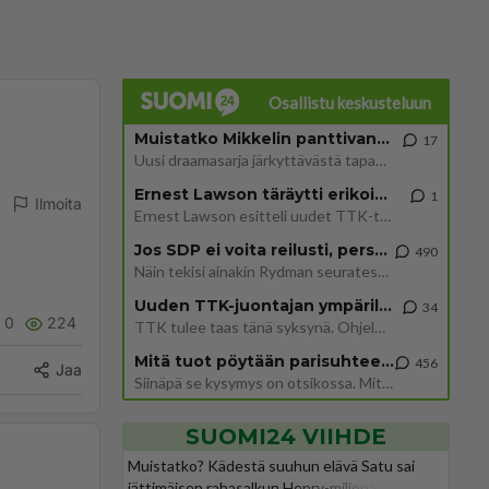
Osallistu keskusteluun
Muistatko Mikkelin panttivankidraaman?
17
Uusi draamasarja järkyttävästä tapauksesta on tulossa. Tositapahtumiin perustuva sarja ammentaa vuoden 1986 Mikkelin pan
Ernest Lawson täräytti erikoisen heiton TTK-lehdistötilaisuudessa: " Onko tässä tarkoituksena...?"
1
Ilmoita
Ernest Lawson esitteli uudet TTK-tähtioppilaat ja opettajat torstaina 6.8. lehdistölle. Tulevalla kaudella on yksi hausk
Jos SDP ei voita reilusti, persut kumoavat demokratian Suomesta
490
Näin tekisi ainakin Rydman seuratessaan idolinsa Trumpin mallia https://www.is.fi/politiikka/art-2000012187244.html
Uuden TTK-juontajan ympärillä epätietoisuus sakenee - Nyt MTV hämmentää soppaa
34
0
224
TTK tulee taas tänä syksynä. Ohjelman uudet tähtioppilaat julkistetaan torstaina 6. elokuuta klo 14 alkavassa lehdistö
Mitä tuot pöytään parisuhteessa?
456
Jaa
Siinäpä se kysymys on otsikossa. Mitäpä siis tuot/toisit pöytään parisuhteessa? Oletko mies vai nainen? Koetko sen mitä
SUOMI24 VIIHDE
Muistatko? Kädestä suuhun elävä Satu sai
jättimäisen rahasalkun Henry-miljonääriltä