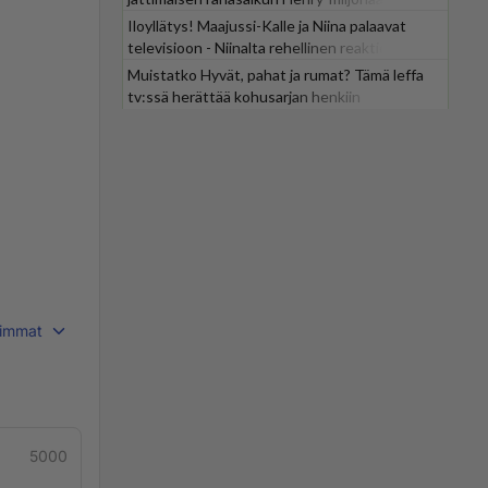
Iloyllätys! Maajussi-Kalle ja Niina palaavat
televisioon - Niinalta rehellinen reaktio:
"KÄÄKS!"
Muistatko Hyvät, pahat ja rumat? Tämä leffa
tv:ssä herättää kohusarjan henkiin
immat
5000