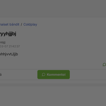
aiset bändit
Coldplay
yyhjjjbj
bjjj
03-07 21:42:37
hhjvvtJjjb
ä
Kommentoi