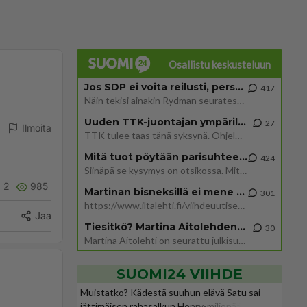
Osallistu keskusteluun
Jos SDP ei voita reilusti, persut kumoavat demokratian Suomesta
417
Näin tekisi ainakin Rydman seuratessaan idolinsa Trumpin mallia https://www.is.fi/politiikka/art-2000012187244.html
Uuden TTK-juontajan ympärillä epätietoisuus sakenee - Nyt MTV hämmentää soppaa
27
Ilmoita
TTK tulee taas tänä syksynä. Ohjelman uudet tähtioppilaat julkistetaan torstaina 6. elokuuta klo 14 alkavassa lehdistö
Mitä tuot pöytään parisuhteessa?
424
Siinäpä se kysymys on otsikossa. Mitäpä siis tuot/toisit pöytään parisuhteessa? Oletko mies vai nainen? Koetko sen mitä
2
985
Martinan bisneksillä ei mene hyvin
301
https://www.iltalehti.fi/viihdeuutiset/a/c46da6ab-340f-4790-aaa7-0865eed2336 Yrityksen konkurssihakemus on tullut kärä
Jaa
Tiesitkö? Martina Aitolehden isäpuoli on tämä suosittu laulaja
30
Martina Aitolehti on seurattu julkisuuden henkilö. Lähipiiriin mahtuu muitakin tunnettuja henkilöitä. Tiesitkö, että Ma
SUOMI24 VIIHDE
Muistatko? Kädestä suuhun elävä Satu sai
jättimäisen rahasalkun Henry-miljonääriltä