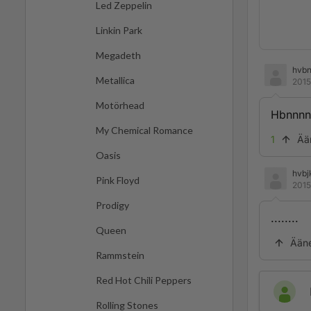
Led Zeppelin
Linkin Park
Megadeth
hvb
Metallica
2015
Motörhead
Hbnnnn
My Chemical Romance
1
Ää
Oasis
hvbjk
Pink Floyd
2015
Prodigy
........
Queen
Ään
Rammstein
Red Hot Chili Peppers
Rolling Stones