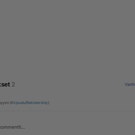
kset
2
Vanh
yymi (
Kirjaudu
/
Rekisteröidy
)