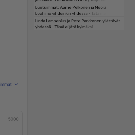
Luetuimmat: Aarne Pelkonen ja Noora
Louhimo vihdoinkin yhdessä - Tätä moni jo
odotti
Linda Lampenius ja Pete Parkkonen yllättävät
yhdessä - Tämä ei jätä kylmäksi...
immat
5000