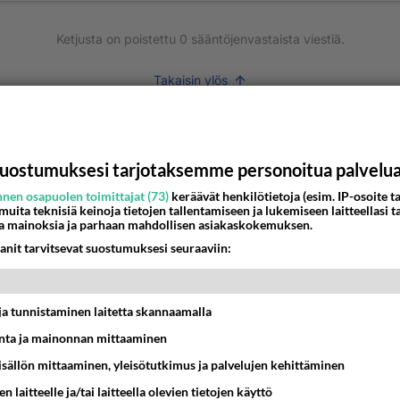
Ketjusta on poistettu
0
sääntöjenvastaista viestiä.
Takaisin ylös
MMAT KESKUSTELUT
IKKO
KUUKAUSI
uostumuksesi tarjotaksemme personoitua palvelu
nen osapuolen toimittajat (73)
keräävät henkilötietoja (esim. IP-osoite ta
bisneksillä ei mene hyvin
 muita teknisiä keinoja tietojen tallentamiseen ja lukemiseen laitteellasi t
a mainoksia ja parhaan mahdollisen asiakaskokemuksen.
05:51
Kotimaiset julkkisjuorut
anit tarvitsevat suostumuksesi seuraaviin:
 Martina Aitolehden isäpuoli on tämä suosittu laulaja
07:23
Kotimaiset julkkisjuorut
t ja tunnistaminen laitetta skannaamalla
ta ja mainonnan mittaaminen
ä kaivattusi on tehnyt?
sisällön mittaaminen, yleisötutkimus ja palvelujen kehittäminen
13:25
Ikävä
n laitteelle ja/tai laitteella olevien tietojen käyttö