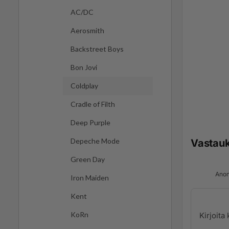
AC/DC
Aerosmith
Backstreet Boys
Bon Jovi
Coldplay
Cradle of Filth
Deep Purple
Depeche Mode
Vastau
Green Day
Anon
Iron Maiden
Kent
KoRn