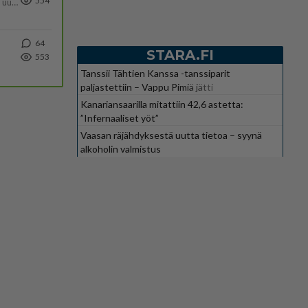
554
https://yle.fi/a/74-20239449 Perussuomalaisilla hurja- ja ylivoimaisesti suurin nousu tässä uudessa Ylen gallupissa. Kyl
64
STARA.FI
553
Tanssii Tähtien Kanssa -tanssiparit
paljastettiin – Vappu Pimiä jätti
suosikkiohjelman
Kanariansaarilla mitattiin 42,6 astetta:
”Infernaaliset yöt”
Vaasan räjähdyksestä uutta tietoa – syynä
alkoholin valmistus