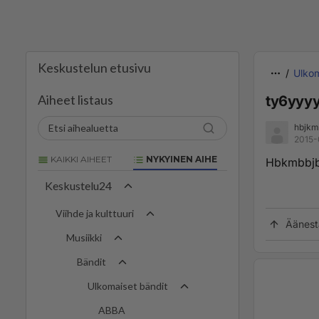
Keskustelun etusivu
Ulkom
Aiheet listaus
ty6yyyy
hbjkmn
2015-
KAIKKI AIHEET
NYKYINEN AIHE
Hbkmbbjb
Keskustelu24
Viihde ja kulttuuri
Äänest
Musiikki
Bändit
Ulkomaiset bändit
ABBA