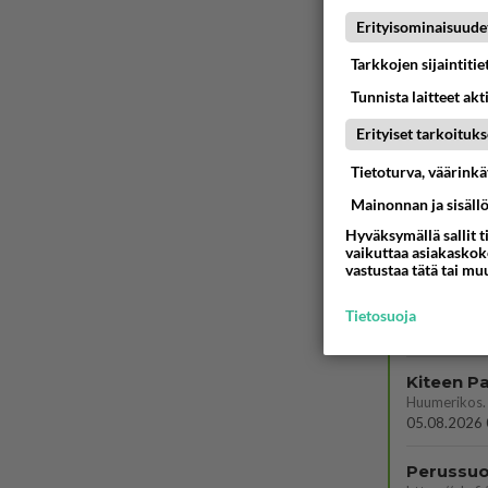
Voiko mei
Erityisominaisuude
Koskaan par
Tarkkojen sijaintiti
05.08.2026 
Tunnista laitteet akt
Jos SDP 
Erityiset tarkoituks
06.08.2026 
Tietoturva, väärink
Onko kai
Mainonnan ja sisäll
Kummallinen 
Hyväksymällä sallit t
05.08.2026 
vaikuttaa asiakaskoke
vastustaa tätä tai mu
Kauanko o
koska hänet 
Tietosuoja
05.08.2026 
05.08.2026 