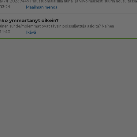
03:24
Maailman menoa
enko ymmärtänyt oikein?
ainen suhde/molemmat ovat täysin poissuljettuja asioita? Nainen
11:40
Ikävä