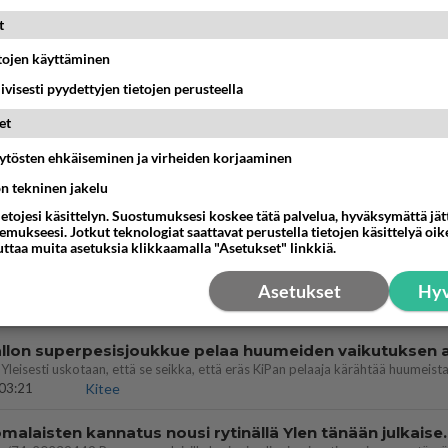
dän välit
t
antua tästä?
etojen käyttäminen
05:34
Ikävä
iivisesti pyydettyjen tietojen perusteella
ei voita reilusti, persut kumoavat demokratian Suomes
et
09:02
Maailman menoa
äytösten ehkäiseminen ja virheiden korjaaminen
vattusi
ön tekninen jakelu
jossakin suhteessa?
ietojesi käsittelyn. Suostumuksesi koskee tätä palvelua, hyväksymättä jä
17:47
Ikävä
mukseesi. Jotkut teknologiat saattavat perustella tietojen käsittelyä oike
uttaa muita asetuksia klikkaamalla "Asetukset" linkkiä.
let kaivannut kaivattuasi ja
löysit?
Asetukset
Hyv
17:19
Ikävä
03:21
Kitee
Perussuomalaisten kannatus nousi rytinäll