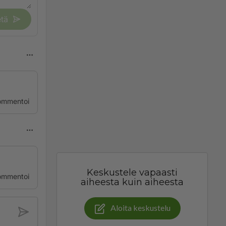
tä
ommentoi
Keskustele vapaasti
ommentoi
aiheesta kuin aiheesta
Aloita keskustelu