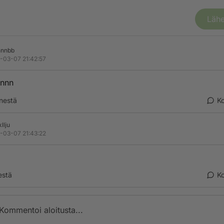
Lähe
nnnbb
-03-07 21:42:57
nnn
nestä
K
llju
-03-07 21:43:22
estä
K
Kommentoi aloitusta...