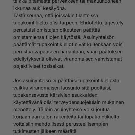
taikka pitämästä parvekkeen tai makuuhuoneen
ikkunaa auki kesäyönä.
"Voiko parvekkeella, terassilla tai pihalla tupakoida
Tästä seuraa, että joissakin tilanteissa
vapaasti?
Uusi laki ei kieltäisi parvekkeella tai asunnon
tupakointikielto olisi tarpeen. Ehdotettu järjestely
ulkoalueilla, kuten pihalla tai terassilla tupakointia,
perustuisi omistajan oikeuteen päättää
mutta taloyhtiö voisi kieltää tai rajoittaa tupakointia
omistamiensa tilojen käytöstä. Asuinyhteisön
aiempaa helpommin. Taloyhtiö tarvitsisi kieltoon tai
päättämät tupakointikiellot eivät kuitenkaan voisi
rajoitukseen terveysviranomaisen lausunnon siitä, että
perustua vapaaseen harkintaan, vaan päätöksen
tupakoinnista aiheutuu savuhaittaa. Jos savuhaitta
leviää asunnosta toiseen rakenteiden kautta, voisi
edellytyksenä olisivat viranomaisen vahvistamat
taloyhtiö puuttua myös tällaisiin tapauksiin samalla
objektiiviset tosiseikat.
tavalla terveysviranomaisen lausunnon perusteella."
http://stm.fi/tupakkapolitiikka/kysymyksia-ja-vastauks
Jos asuinyhteisö ei päättäisi tupakointikiellosta,
ia-tupakkalaista
vaikka viranomaisen lausunto sitä puoltaisi,
tupakansavusta kärsivien asukkaiden
käytettävänä olisi terveydensuojelulain mukainen
menettely. Tällöin asuinyhteisö voisi joutua
korjaamaan talon rakenteita tai tupakointikielto
voitaisiin mahdollisesti perusteellisempien
tutkimusten jälkeen määrätä