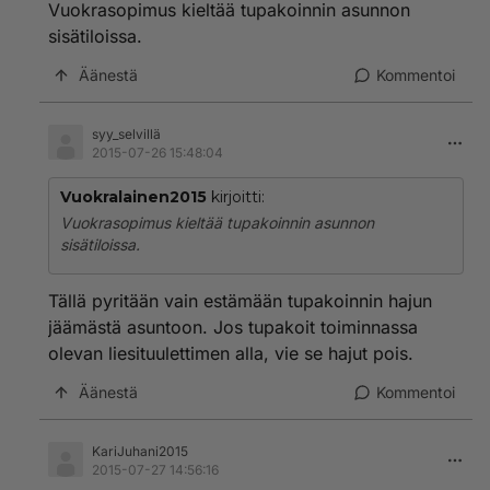
Vuokrasopimus kieltää tupakoinnin asunnon
sisätiloissa.
Äänestä
Kommentoi
syy_selvillä
2015-07-26 15:48:04
Vuokralainen2015
kirjoitti:
Vuokrasopimus kieltää tupakoinnin asunnon
sisätiloissa.
Tällä pyritään vain estämään tupakoinnin hajun
jäämästä asuntoon. Jos tupakoit toiminnassa
olevan liesituulettimen alla, vie se hajut pois.
Äänestä
Kommentoi
KariJuhani2015
2015-07-27 14:56:16