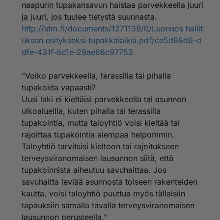
sen rakenteiden ja muiden olosuhteiden vuoksi
naapurin tupakansavun haistaa parvekkeella juuri
muutoin kuin poikkeuksellisesti kulkeutua
ja juuri, jos tuulee tietystä suunnasta.
tupakansavua toiselle parvekkeelle, toiseen
http://stm.fi/documents/1271139/0/Luonnos hallit
huoneistoon kuuluvan ulkotilan oleskelualueelle tai
uksen esitykseksi tupakkalaiksi.pdf/ce5d88d6-d
toisen huoneiston sisätiloihin.
dfe-431f-bc1e-29ae68c97752
Tupakointi saadaan kieltää asuinhuoneiston sisätiloissa
vain, jos savun kulkeutumista ei voida rakenteiden
"Voiko parvekkeella, terassilla tai pihalla
korjaamisella tai muuttamisella kohtuudella ehkäistä ja
tupakoida vapaasti?
huoneiston haltijalle on ennen kieltoa varattu
Uusi laki ei kieltäisi parvekkeella tai asunnon
mahdollisuus ehkäistä savun kulkeutuminen omilla
ulkoalueilla, kuten pihalla tai terassilla
toimenpiteillään. Asuinhuoneiston sisätilaa koskeva
tupakointikielto ei koske sähkösavukkeen käyttämistä.
tupakointia, mutta taloyhtiö voisi kieltää tai
rajoittaa tupakointia aiempaa helpommin.
Taloyhtiö tarvitsisi kieltoon tai rajoitukseen
terveysviranomaisen lausunnon siitä, että
tupakoinnista aiheutuu savuhaittaa. Jos
savuhaitta leviää asunnosta toiseen rakenteiden
kautta, voisi taloyhtiö puuttua myös tällaisiin
tapauksiin samalla tavalla terveysviranomaisen
lausunnon perusteella."