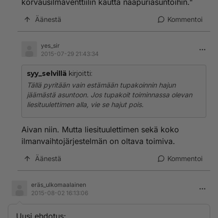
korvausilmaventtiilin kautta naapuriasuntoihin."
Äänestä
Kommentoi
yes_sir
2015-07-29 21:43:34
syy_selvillä
kirjoitti:
Tällä pyritään vain estämään tupakoinnin hajun
jäämästä asuntoon. Jos tupakoit toiminnassa olevan
liesituulettimen alla, vie se hajut pois.
Aivan niin. Mutta liesituulettimen sekä koko
ilmanvaihtojärjestelmän on oltava toimiva.
Äänestä
Kommentoi
eräs_ulkomaalainen
2015-08-02 16:13:06
Uusi ehdotus: