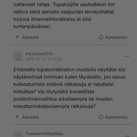
valtavasti rahaa. Tupakoijille sauhuttelun ilot
salliva sekä samalla naapurien terveyshaitat
torjuva ilmanvaihtoratkaisu ei olisi
turhanpäiväinen.
Äänestä
Kommentoi
KariJuhani2015
2015-07-27 14:34:32
Ehdotettu tupakointikiellon muotoilu näyttäisi siis
käytännössä toimivan kuten täyskielto, jos savun
kulkeutumista estäviä ratkaisuja ei haluttaisi
toteuttaa? Vai löytyisikö koneellista
poistoilmanvaihtoa edullisempia tai muuten
toteuttamiskelpoisempia ratkaisuja?
Äänestä
Kommentoi
TupakoinninRajoittaja