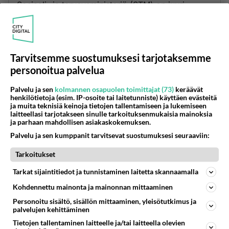
Sosiaali- ja terveysministeriö (STM) on juuri
saamani tiedon mukaan lähettämässä uuden
tupakkalain luonnoksen lausuntokierrokselle
lähiviikkojen aikana.
Tarvitsemme suostumuksesi tarjotaksemme
Lausuntopyyntö julkaistaan myös STM:n sivuilla
ht
personoitua palvelua
tp://stm.fi/lausuntopyynnot
Palvelu ja sen
kolmannen osapuolen toimittajat (73)
keräävät
henkilötietoja (esim. IP-osoite tai laitetunniste) käyttäen evästeitä
Siellä kaikki voivat kommentoida luonnosta.
ja muita teknisiä keinoja tietojen tallentamiseen ja lukemiseen
laitteellasi tarjotakseen sinulle tarkoituksenmukaisia mainoksia
Äänestä
Kommentoi
ja parhaan mahdollisen asiakaskokemuksen.
Palvelu ja sen kumppanit tarvitsevat suostumuksesi seuraaviin:
KariJuhani2015
Tarkoitukset
2015-08-11 22:56:34
Tarkat sijaintitiedot ja tunnistaminen laitetta skannaamalla
Tupakkalain luonnos 11.8.2015 sisältää
Kohdennettu mainonta ja mainonnan mittaaminen
seuraavan pykälän:
Personoitu sisältö, sisällön mittaaminen, yleisötutkimus ja
palvelujen kehittäminen
79 § Asumiseen liittyvät tupakointikiellot
Tietojen tallentaminen laitteelle ja/tai laitteella olevien