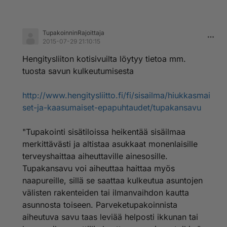
TupakoinninRajoittaja
2015-07-29 21:10:15
Hengitysliiton kotisivuilta löytyy tietoa mm.
tuosta savun kulkeutumisesta
http://www.hengitysliitto.fi/fi/sisailma/hiukkasmai
set-ja-kaasumaiset-epapuhtaudet/tupakansavu
"Tupakointi sisätiloissa heikentää sisäilmaa
merkittävästi ja altistaa asukkaat monenlaisille
terveyshaittaa aiheuttaville ainesosille.
Tupakansavu voi aiheuttaa haittaa myös
naapureille, sillä se saattaa kulkeutua asuntojen
välisten rakenteiden tai ilmanvaihdon kautta
asunnosta toiseen. Parveketupakoinnista
aiheutuva savu taas leviää helposti ikkunan tai