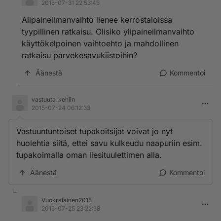
2015-07-31 22:53:46
Alipaineilmanvaihto lienee kerrostaloissa
tyypillinen ratkaisu. Olisiko ylipaineilmanvaihto
käyttökelpoinen vaihtoehto ja mahdollinen
ratkaisu parvekesavukiistoihin?
Äänestä
Kommentoi
vastuuta_kehiin
2015-07-24 06:12:33
Vastuuntuntoiset tupakoitsijat voivat jo nyt
huolehtia siitä, ettei savu kulkeudu naapuriin esim.
tupakoimalla oman liesituulettimen alla.
Äänestä
Kommentoi
Vuokralainen2015
2015-07-25 23:22:38