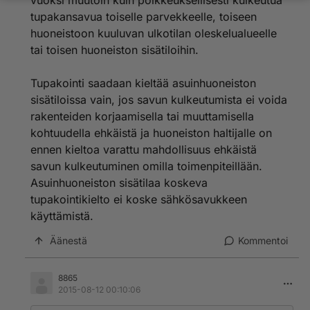
vuoksi muutoin kuin poikkeuksellisesti kulkeutua
tupakansavua toiselle parvekkeelle, toiseen
huoneistoon kuuluvan ulkotilan oleskelualueelle
tai toisen huoneiston sisätiloihin.
Tupakointi saadaan kieltää asuinhuoneiston
sisätiloissa vain, jos savun kulkeutumista ei voida
rakenteiden korjaamisella tai muuttamisella
kohtuudella ehkäistä ja huoneiston haltijalle on
ennen kieltoa varattu mahdollisuus ehkäistä
savun kulkeutuminen omilla toimenpiteillään.
Asuinhuoneiston sisätilaa koskeva
tupakointikielto ei koske sähkösavukkeen
käyttämistä.
Äänestä
Kommentoi
8865
2015-08-12 00:10:06