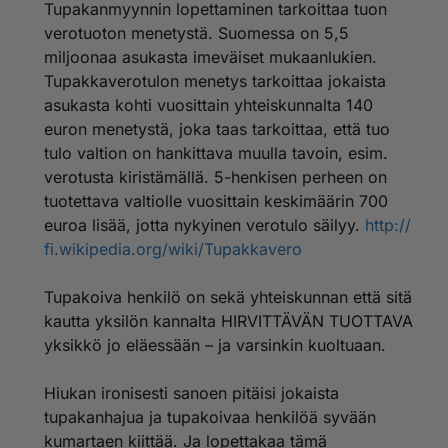
Tupakanmyynnin lopettaminen tarkoittaa tuon
verotuoton menetystä. Suomessa on 5,5
miljoonaa asukasta imeväiset mukaanlukien.
Tupakkaverotulon menetys tarkoittaa jokaista
asukasta kohti vuosittain yhteiskunnalta 140
euron menetystä, joka taas tarkoittaa, että tuo
tulo valtion on hankittava muulla tavoin, esim.
verotusta kiristämällä. 5-henkisen perheen on
tuotettava valtiolle vuosittain keskimäärin 700
euroa lisää, jotta nykyinen verotulo säilyy.
http://
fi.wikipedia.org/wiki/Tupakkavero
Tupakoiva henkilö on sekä yhteiskunnan että sitä
kautta yksilön kannalta HIRVITTÄVÄN TUOTTAVA
yksikkö jo eläessään – ja varsinkin kuoltuaan.
Hiukan ironisesti sanoen pitäisi jokaista
tupakanhajua ja tupakoivaa henkilöä syvään
kumartaen kiittää. Ja lopettakaa tämä