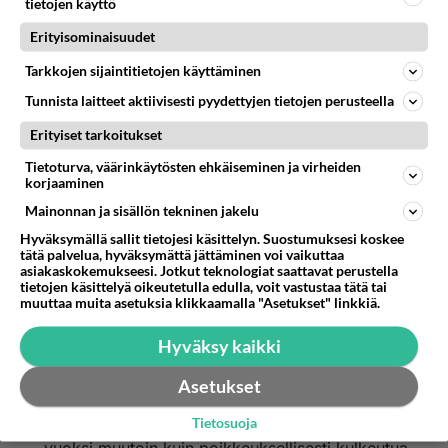
tietojen käyttö
Tupakoida ei saa asunto-osakeyhtiön tai muun
Erityisominaisuudet
asuinyhteisön yhteisissä ja yleisissä sisätiloissa
eikä perhepäivähoidon sisätiloissa
Tarkkojen sijaintitietojen käyttäminen
perhepäivähoidon aikana.
Tunnista laitteet aktiivisesti pyydettyjen tietojen perusteella
Asunto-osakeyhtiö tai muu asuinyhteisö saa
Erityiset tarkoitukset
päätöksellään kieltää tupakoinnin hallitsemissaan
Tietoturva, väärinkäytösten ehkäiseminen ja virheiden
yhteisissä ulkotiloissa rakennuksen
korjaaminen
ilmanottoaukkojen läheisyydessä, lasten
Mainonnan ja sisällön tekninen jakelu
leikkialueella ja yhteisillä parvekkeilla.
Hyväksymällä sallit tietojesi käsittelyn. Suostumuksesi koskee
tätä palvelua, hyväksymättä jättäminen voi vaikuttaa
asiakaskokemukseesi. Jotkut teknologiat saattavat perustella
Asunto-osakeyhtiö tai muu asuinyhteisö saa
tietojen käsittelyä oikeutetulla edulla, voit vastustaa tätä tai
lisäksi päätöksellään kieltää tupakoinnin
muuttaa muita asetuksia klikkaamalla "Asetukset" linkkiä.
huoneistoon kuuluvalla parvekkeella, huoneiston
Hyväksy kaikki
käytössä olevassa ulkotilassa tai huoneiston
sisätilassa, jos kunnan
Asetukset
terveydensuojeluviranomainen toteaa, että tilasta
voi sen rakenteiden ja muiden olosuhteiden
Tietosuoja