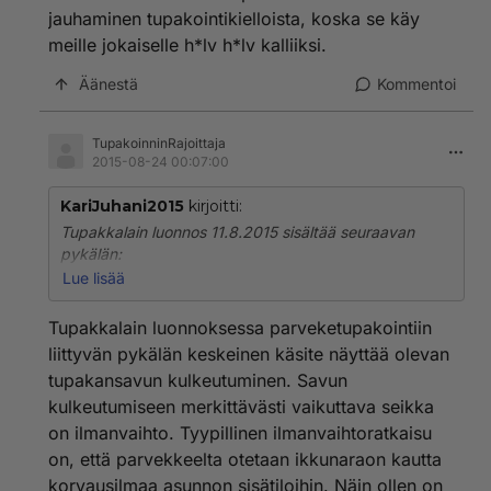
jauhaminen tupakointikielloista, koska se käy
meille jokaiselle h*lv h*lv kalliiksi.
Äänestä
Kommentoi
TupakoinninRajoittaja
2015-08-24 00:07:00
KariJuhani2015
kirjoitti:
Tupakkalain luonnos 11.8.2015 sisältää seuraavan
pykälän:
Lue lisää
79 § Asumiseen liittyvät tupakointikiellot
Tupakkalain luonnoksessa parveketupakointiin
Tupakoida ei saa asunto-osakeyhtiön tai muun
liittyvän pykälän keskeinen käsite näyttää olevan
asuinyhteisön yhteisissä ja yleisissä sisätiloissa eikä
tupakansavun kulkeutuminen. Savun
perhepäivähoidon sisätiloissa perhepäivähoidon
kulkeutumiseen merkittävästi vaikuttava seikka
aikana.
on ilmanvaihto. Tyypillinen ilmanvaihtoratkaisu
Asunto-osakeyhtiö tai muu asuinyhteisö saa
on, että parvekkeelta otetaan ikkunaraon kautta
päätöksellään kieltää tupakoinnin hallitsemissaan
korvausilmaa asunnon sisätiloihin. Näin ollen on