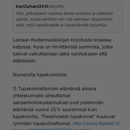
KariJuhani2015
kirjoitti:
Niin, jatkossakin verotus lienee ankaraa ja eläkkeet
pieniä, mutta eiköhän niin tule olemaan riippumatta
siitä, mitä tupakkalaille ja tupakoinnille tapahtuu.
Lainaan Kustannuslaskijan kirjoitusta toisessa
ketjussa. Kyse on hirvittävistä summista, jotka
tulevat vaikuttamaan sekä verotukseen että
eläkkeisiin.
Numeroita tupakoinnista:
1) Tupakoimattomien elämänsä aikana
yhteiskunnalle aiheuttamat
sairaanhoitokustannukset ovat pidemmän
elämänsä vuoksi 25% suuremmat kuin
tupakoivilla. ”Passiivisesti tupakoivat” kuuluvat
ryhmään tupakoimattomat.
http://www.iltalehti.fi/