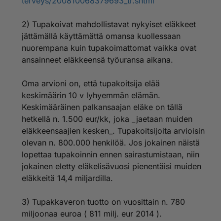
terveys/200810068379693_tr.shtml
2) Tupakoivat mahdollistavat nykyiset eläkkeet
jättämällä käyttämättä omansa kuollessaan
nuorempana kuin tupakoimattomat vaikka ovat
ansainneet eläkkeensä työuransa aikana.
Oma arvioni on, että tupakoitsija elää
keskimäärin 10 v lyhyemmän elämän.
Keskimääräinen palkansaajan eläke on tällä
hetkellä n. 1.500 eur/kk, joka _jaetaan muiden
eläkkeensaajien kesken_. Tupakoitsijoita arvioisin
olevan n. 800.000 henkilöä. Jos jokainen näistä
lopettaa tupakoinnin ennen sairastumistaan, niin
jokainen eletty eläkelisävuosi pienentäisi muiden
eläkkeitä 14,4 miljardilla.
3) Tupakkaveron tuotto on vuosittain n. 780
miljoonaa euroa ( 811 milj. eur 2014 ).