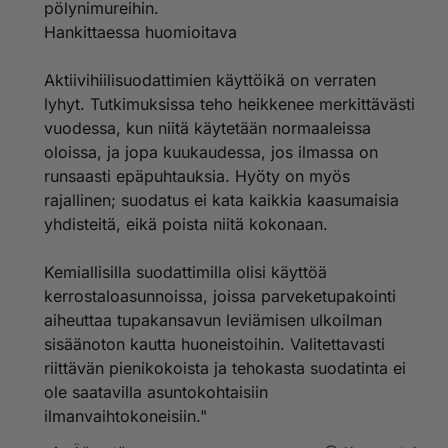
pölynimureihin.
Hankittaessa huomioitava
Aktiivihiilisuodattimien käyttöikä on verraten
lyhyt. Tutkimuksissa teho heikkenee merkittävästi
vuodessa, kun niitä käytetään normaaleissa
oloissa, ja jopa kuukaudessa, jos ilmassa on
runsaasti epäpuhtauksia. Hyöty on myös
rajallinen; suodatus ei kata kaikkia kaasumaisia
yhdisteitä, eikä poista niitä kokonaan.
Kemiallisilla suodattimilla olisi käyttöä
kerrostaloasunnoissa, joissa parveketupakointi
aiheuttaa tupakansavun leviämisen ulkoilman
sisäänoton kautta huoneistoihin. Valitettavasti
riittävän pienikokoista ja tehokasta suodatinta ei
ole saatavilla asuntokohtaisiin
ilmanvaihtokoneisiin."