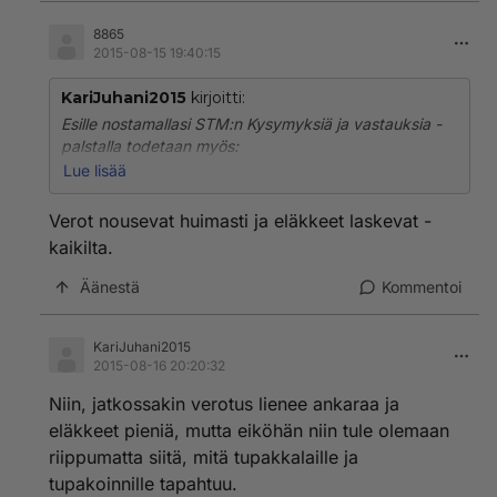
juuri, jos tuulee tietystä suunnasta.
8865
http://stm.fi/documents/1271139/0/Luonnos hallitukse
2015-08-15 19:40:15
n esitykseksi tupakkalaiksi.pdf/ce5d88d6-ddfe-431f-
bc1e-29ae68c97752
KariJuhani2015
kirjoitti:
Esille nostamallasi STM:n Kysymyksiä ja vastauksia -
"Voiko parvekkeella, terassilla tai pihalla tupakoida
palstalla todetaan myös:
vapaasti?
Uusi laki ei kieltäisi parvekkeella tai asunnon
Lue lisää
"Tupakkalain tavoitteena on kaikkien
ulkoalueilla, kuten pihalla tai terassilla tupakointia,
tupakkatuotteiden käytön loppuminen Suomessa."
mutta taloyhtiö voisi kieltää tai rajoittaa tupakointia
Verot nousevat huimasti ja eläkkeet laskevat -
aiempaa helpommin. Taloyhtiö tarvitsisi kieltoon tai
kaikilta.
rajoitukseen terveysviranomaisen lausunnon siitä, että
tupakoinnista aiheutuu savuhaittaa. Jos savuhaitta
Äänestä
Kommentoi
leviää asunnosta toiseen rakenteiden kautta, voisi
taloyhtiö puuttua myös tällaisiin tapauksiin samalla
tavalla terveysviranomaisen lausunnon perusteella."
KariJuhani2015
2015-08-16 20:20:32
http://stm.fi/tupakkapolitiikka/kysymyksia-ja-vastauks
ia-tupakkalaista
Niin, jatkossakin verotus lienee ankaraa ja
eläkkeet pieniä, mutta eiköhän niin tule olemaan
riippumatta siitä, mitä tupakkalaille ja
tupakoinnille tapahtuu.