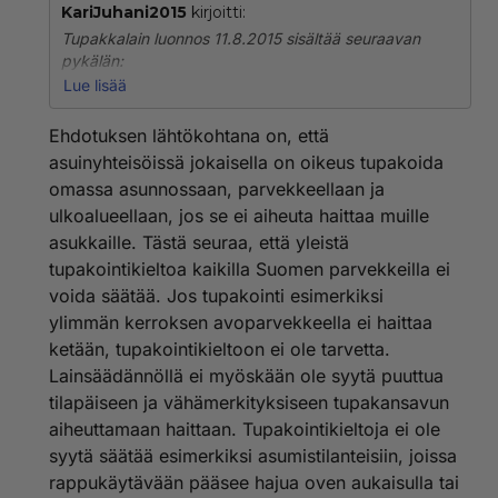
KariJuhani2015
kirjoitti:
Tupakkalain luonnos 11.8.2015 sisältää seuraavan
pykälän:
Lue lisää
79 § Asumiseen liittyvät tupakointikiellot
Ehdotuksen lähtökohtana on, että
Tupakoida ei saa asunto-osakeyhtiön tai muun
asuinyhteisöissä jokaisella on oikeus tupakoida
asuinyhteisön yhteisissä ja yleisissä sisätiloissa eikä
omassa asunnossaan, parvekkeellaan ja
perhepäivähoidon sisätiloissa perhepäivähoidon
ulkoalueellaan, jos se ei aiheuta haittaa muille
aikana.
asukkaille. Tästä seuraa, että yleistä
Asunto-osakeyhtiö tai muu asuinyhteisö saa
tupakointikieltoa kaikilla Suomen parvekkeilla ei
päätöksellään kieltää tupakoinnin hallitsemissaan
voida säätää. Jos tupakointi esimerkiksi
yhteisissä ulkotiloissa rakennuksen ilmanottoaukkojen
ylimmän kerroksen avoparvekkeella ei haittaa
läheisyydessä, lasten leikkialueella ja yhteisillä
ketään, tupakointikieltoon ei ole tarvetta.
parvekkeilla.
Lainsäädännöllä ei myöskään ole syytä puuttua
Asunto-osakeyhtiö tai muu asuinyhteisö saa lisäksi
tilapäiseen ja vähämerkityksiseen tupakansavun
päätöksellään kieltää tupakoinnin huoneistoon
aiheuttamaan haittaan. Tupakointikieltoja ei ole
kuuluvalla parvekkeella, huoneiston käytössä olevassa
syytä säätää esimerkiksi asumistilanteisiin, joissa
ulkotilassa tai huoneiston sisätilassa, jos kunnan
rappukäytävään pääsee hajua oven aukaisulla tai
terveydensuojeluviranomainen toteaa, että tilasta voi