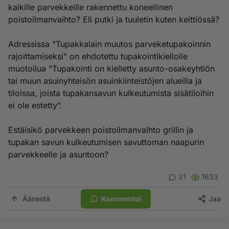
kaikille parvekkeille rakennettu koneellinen
poistoilmanvaihto? Eli putki ja tuuletin kuten keittiössä?
Adressissa "Tupakkalain muutos parveketupakoinnin
rajoittamiseksi" on ehdotettu tupakointikiellolle
muotoilua "Tupakointi on kielletty asunto-osakeyhtiön
tai muun asuinyhteisön asuinkiinteistöjen alueilla ja
tiloissa, joista tupakansavun kulkeutumista sisätiloihin
ei ole estetty”.
Estäisikö parvekkeen poistoilmanvaihto grillin ja
tupakan savun kulkeutumisen savuttoman naapurin
parvekkeelle ja asuntoon?
31
1633
Äänestä
Kommentoi
Jaa