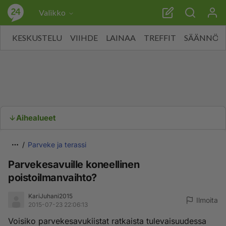
Valikko
KESKUSTELU
VIIHDE
LAINAA
TREFFIT
SÄÄNNÖT
Aihealueet
Parveke ja terassi
Parvekesavuille koneellinen
poistoilmanvaihto?
KariJuhani2015
Ilmoita
2015-07-23 22:06:13
Voisiko parvekesavukiistat ratkaista tulevaisuudessa