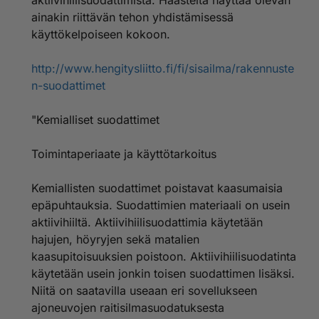
aktiivihiilisuodattimista. Haasteita näyttää olevan
ainakin riittävän tehon yhdistämisessä
käyttökelpoiseen kokoon.
http://www.hengitysliitto.fi/fi/sisailma/rakennuste
n-suodattimet
"Kemialliset suodattimet
Toimintaperiaate ja käyttötarkoitus
Kemiallisten suodattimet poistavat kaasumaisia
epäpuhtauksia. Suodattimien materiaali on usein
aktiivihiiltä. Aktiivihiilisuodattimia käytetään
hajujen, höyryjen sekä matalien
kaasupitoisuuksien poistoon. Aktiivihiilisuodatinta
käytetään usein jonkin toisen suodattimen lisäksi.
Niitä on saatavilla useaan eri sovellukseen
ajoneuvojen raitisilmasuodatuksesta