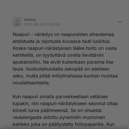
ahistaa
2015-08-24 07:45:04
Naapuri - närästys on naapureiden aiheutamaa
ahdistusta ja nipotusta kuvaava tauti luokitus.
Koska naapuri-närästyksen lääke hoito on vasta
kehitteillä, on tyydyttävä oireita lievittäviin
apukeinoihin. Ne eivät kuitenkaan paranna itse
tauia. hoidostahuoliatta sekopää on edelleen
seko, mutta pitää mölytmahassa kunhan muistaa
noudattaaohjeita.
Kun naapuri omalla parvekkeellaan vetäisee
tupakin, niin naapuri-närästykseen seonnut ottaa
kiiresti turva päähineensä. Se on ohuesta
rautalangasta sidottu pyramidin muotoinen
kehikko joka on päällystetty foliopaperilla. Kun