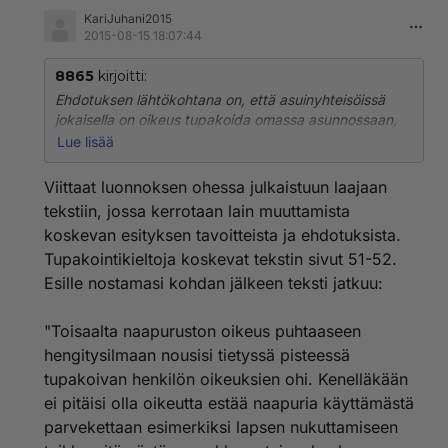
KariJuhani2015
2015-08-15 18:07:44
8865
kirjoitti:
Ehdotuksen lähtökohtana on, että asuinyhteisöissä
jokaisella on oikeus tupakoida omassa asunnossaan,
parvekkeellaan ja ulkoalueellaan, jos se ei aiheuta
Lue lisää
haittaa muille asukkaille. Tästä seuraa, että yleistä
tupakointikieltoa kaikilla Suomen parvekkeilla ei voida
Viittaat luonnoksen ohessa julkaistuun laajaan
säätää. Jos tupakointi esimerkiksi
tekstiin, jossa kerrotaan lain muuttamista
ylimmän kerroksen avoparvekkeella ei haittaa ketään,
koskevan esityksen tavoitteista ja ehdotuksista.
tupakointikieltoon ei ole tarvetta. Lainsäädännöllä ei
Tupakointikieltoja koskevat tekstin sivut 51-52.
myöskään ole syytä puuttua tilapäiseen ja
vähämerkityksiseen tupakansavun aiheuttamaan
Esille nostamasi kohdan jälkeen teksti jatkuu:
haittaan. Tupakointikieltoja ei ole syytä säätää
esimerkiksi asumistilanteisiin, joissa
"Toisaalta naapuruston oikeus puhtaaseen
rappukäytävään pääsee hajua oven aukaisulla tai
hengitysilmaan nousisi tietyssä pisteessä
naapurin tupakansavun haistaa parvekkeella juuri ja
tupakoivan henkilön oikeuksien ohi. Kenelläkään
juuri, jos tuulee tietystä suunnasta.
http://stm.fi/documents/1271139/0/Luonnos hallitukse
ei pitäisi olla oikeutta estää naapuria käyttämästä
n esitykseksi tupakkalaiksi.pdf/ce5d88d6-ddfe-431f-
parvekettaan esimerkiksi lapsen nukuttamiseen
bc1e-29ae68c97752