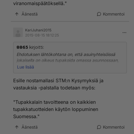
viranomaispäätöksellä."
Äänestä
Kommentoi
KariJuhani2015
2015-08-15 18:12:25
8865
kirjoitti:
Ehdotuksen lähtökohtana on, että asuinyhteisöissä
jokaisella on oikeus tupakoida omassa asunnossaan,
parvekkeellaan ja ulkoalueellaan, jos se ei aiheuta
Lue lisää
haittaa muille asukkaille. Tästä seuraa, että yleistä
tupakointikieltoa kaikilla Suomen parvekkeilla ei voida
Esille nostamallasi STM:n Kysymyksiä ja
säätää. Jos tupakointi esimerkiksi
vastauksia -palstalla todetaan myös:
ylimmän kerroksen avoparvekkeella ei haittaa ketään,
tupakointikieltoon ei ole tarvetta. Lainsäädännöllä ei
"Tupakkalain tavoitteena on kaikkien
myöskään ole syytä puuttua tilapäiseen ja
vähämerkityksiseen tupakansavun aiheuttamaan
tupakkatuotteiden käytön loppuminen
haittaan. Tupakointikieltoja ei ole syytä säätää
Suomessa."
esimerkiksi asumistilanteisiin, joissa
rappukäytävään pääsee hajua oven aukaisulla tai
Äänestä
Kommentoi
naapurin tupakansavun haistaa parvekkeella juuri ja