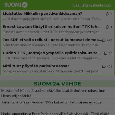
Osallistu keskusteluun
Muistatko Mikkelin panttivankidraaman?
7
Uusi draamasarja järkyttävästä tapauksesta on tulossa. Tositapahtumiin perustuva sarja ammentaa vuoden 1986 Mikkelin pan
Ernest Lawson täräytti erikoisen heiton TTK-lehdistötilaisuudessa: " Onko tässä tarkoituksena...?"
1
Ernest Lawson esitteli uudet TTK-tähtioppilaat ja opettajat torstaina 6.8. lehdistölle. Tulevalla kaudella on yksi hausk
Jos SDP ei voita reilusti, persut kumoavat demokratian Suomesta
476
Näin tekisi ainakin Rydman seuratessaan idolinsa Trumpin mallia https://www.is.fi/politiikka/art-2000012187244.html
Uuden TTK-juontajan ympärillä epätietoisuus sakenee - Nyt MTV hämmentää soppaa
34
TTK tulee taas tänä syksynä. Ohjelman uudet tähtioppilaat julkistetaan torstaina 6. elokuuta klo 14 alkavassa lehdistö
Mitä tuot pöytään parisuhteessa?
456
Siinäpä se kysymys on otsikossa. Mitäpä siis tuot/toisit pöytään parisuhteessa? Oletko mies vai nainen? Koetko sen mitä
SUOMI24 VIIHDE
Muistatko? Kädestä suuhun elävä Satu sai jättimäisen rahasalkun
Henry-miljonääriltä
Tänä iltana tv:ssä - Vuoden 1992 katsotuin kotimainen elokuva
Linda Lampenius ja Pete Parkkonen yllättävät yhdessä - Tämä ei jätä