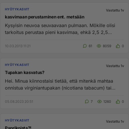
HYÖTYKASVIT
Vastattu 1v
kasvimaan perustaminen ent. metsään
Kysyisin neuvoa seuvaavaan pulmaan. Mökille olisi
tarkoitus perustaa pieni kasvimaa, ehkä 2,5 2,5
kooltaan. Puut ja kann...
10.03.2013 11:21
61
8059
0
HYÖTYKASVIT
Vastattu 1v
Tupakan kasvatus?
Hei. Minua kiinnostaisi tietää, että mitenkä mahtaa
onnistua virginiantupakan (nicotiana tabacum) tai
palturitupakan (n...
05.08.2023 20:51
7
1260
0
HYÖTYKASVIT
Vastattu 1v
Paprikoista?!