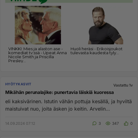
HYÖTYKASVIT
Vastattu 1v
Mikähän perunalajike: punertavia läiskiä kuoressa
eli kaksivärinen. Istutin vähän pottuja kesällä, ja hyviltä
maistuivat nuo, joita äsken jo keitin. Arvelin
punaläiskiä ...
14.09.2024 07:12
3
347
0