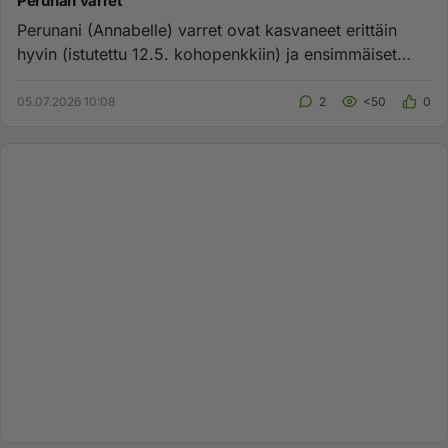
Perunan varret
Perunani (Annabelle) varret ovat kasvaneet erittäin
hyvin (istutettu 12.5. kohopenkkiin) ja ensimmäiset
mukulat jo syöt...
05.07.2026 10:08
2
<50
0