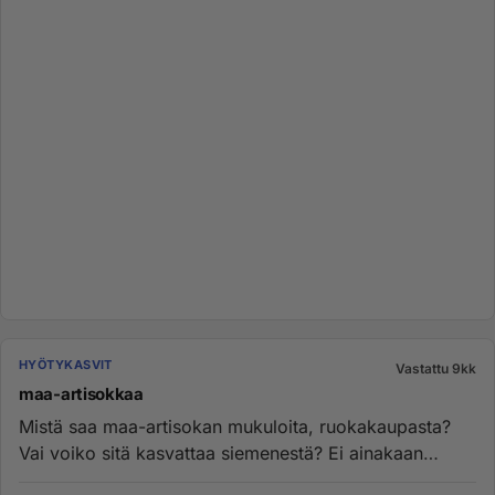
HYÖTYKASVIT
Vastattu 9kk
maa-artisokkaa
Mistä saa maa-artisokan mukuloita, ruokakaupasta?
Vai voiko sitä kasvattaa siemenestä? Ei ainakaan
käyttämäni taimiston ...