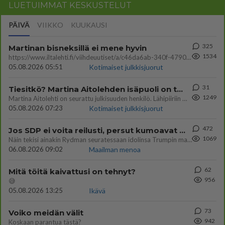
LUETUIMMAT KESKUSTELUT
PÄIVÄ
VIIKKO
KUUKAUSI
325
Martinan bisneksillä ei mene hyvin
1534
https://www.iltalehti.fi/viihdeuutiset/a/c46da6ab-340f-4790-aaa7-0865eed2336 Yrityksen konkurssihakemus on tullut kärä
05.08.2026 05:51
Kotimaiset julkkisjuorut
31
Tiesitkö? Martina Aitolehden isäpuoli on tämä suosittu laulaja
1249
Martina Aitolehti on seurattu julkisuuden henkilö. Lähipiiriin mahtuu muitakin tunnettuja henkilöitä. Tiesitkö, että Ma
05.08.2026 07:23
Kotimaiset julkkisjuorut
472
Jos SDP ei voita reilusti, persut kumoavat demokratian Suomesta
1069
Näin tekisi ainakin Rydman seuratessaan idolinsa Trumpin mallia https://www.is.fi/politiikka/art-2000012187244.html
06.08.2026 09:02
Maailman menoa
62
Mitä töitä kaivattusi on tehnyt?
956
😅
05.08.2026 13:25
Ikävä
73
Voiko meidän välit
942
Koskaan parantua tästä?