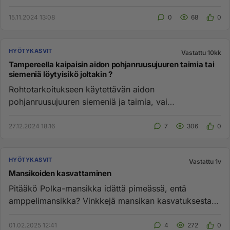
Geeniteknologian avulla on tut...
15.11.2024 13:08
0
68
0
HYÖTYKASVIT
Vastattu 10kk
Tampereella kaipaisin aidon pohjanruusujuuren taimia tai
siemeniä löytyisikö joltakin ?
Rohtotarkoitukseen käytettävän aidon
pohjanruusujuuren siemeniä ja taimia, vai
juurakoistako se leviäisi, molempia sukup...
27.12.2024 18:16
7
306
0
HYÖTYKASVIT
Vastattu 1v
Mansikoiden kasvattaminen
Pitääkö Polka-mansikka idättä pimeässä, entä
amppelimansikka? Vinkkejä mansikan kasvatuksesta
siemenistä otetaan vastaan...
01.02.2025 12:41
4
272
0