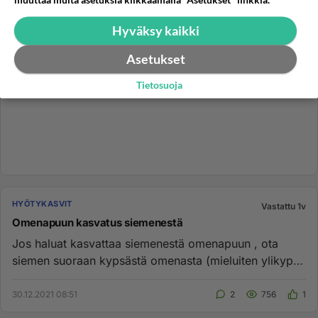
Hyväksy kaikki
Asetukset
Tietosuoja
HYÖTYKASVIT
Vastattu 1v
Omenapuun kasvatus siemenestä
Jos haluat kasvattaa siemenestä omenapuun , ota
siemen suoraan kypsästä omenasta (mieluiten ylikypsä
ja nahistunut omena...
30.12.2021 08:51
2
756
1