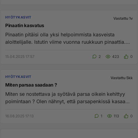
HYÖTYKASVIT
Vastattu 1v
Pinaatin kasvatus
Pinaatin pitäisi olla yksi helpoimmista kasveista
aloittelijalle. Istutin viime vuonna ruukkuun pinaattia.
Itäminen alko...
15.04.2025 17:57
2
423
0
HYÖTYKASVIT
Vastattu 5kk
Miten parsaa saadaan ?
Miten se nostettava ja syötävä parsa oikein kehittyy
poimintaan ? Olen nähnyt, että parsapenkissä kasaa
korkeita vihreit...
16.08.2025 17:13
1
113
0