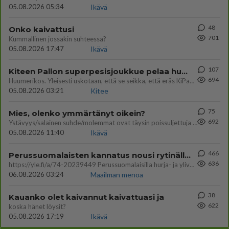
05.08.2026 05:34
Ikävä
48
Onko kaivattusi
701
Kummallinen jossakin suhteessa?
05.08.2026 17:47
Ikävä
107
Kiteen Pallon superpesisjoukkue pelaa huumeiden vaikutuksen alaisena
694
Huumerikos. Yleisesti uskotaan, että se seikka, että eräs KiPan pelaaja kärähtää huumeista, on vain jäävuoren huippu. M
05.08.2026 03:21
Kitee
75
Mies, olenko ymmärtänyt oikein?
692
Ystävyys/salainen suhde/molemmat ovat täysin poissuljettuja asioita? Nainen
05.08.2026 11:40
Ikävä
466
Perussuomalaisten kannatus nousi rytinällä Ylen tänään julkaisemassa tuoreimmassa gallup-kyselyssä.
636
https://yle.fi/a/74-20239449 Perussuomalaisilla hurja- ja ylivoimaisesti suurin nousu tässä uudessa Ylen gallupissa. Kyl
06.08.2026 03:24
Maailman menoa
38
Kauanko olet kaivannut kaivattuasi ja
622
koska hänet löysit?
05.08.2026 17:19
Ikävä