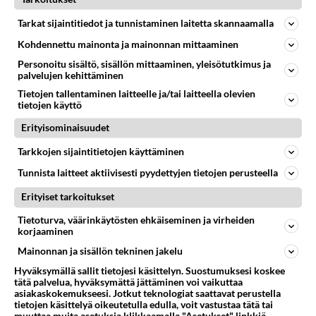
PUUTARHA
Vastattu 11kk
Tarkat sijaintitiedot ja tunnistaminen laitetta skannaamalla
Avomaankurkku ei tee kurkkuja....
Kohdennettu mainonta ja mainonnan mittaaminen
Mikä on kasvihuoneessani vikana kun avomaankurkut
Personoitu sisältö, sisällön mittaaminen, yleisötutkimus ja
jaksaa kasvaa n. 2cm ja sitten kellastuu ja tippuu pois.
palvelujen kehittäminen
Itse kasvi ky...
Tietojen tallentaminen laitteelle ja/tai laitteella olevien
26.07.2004 19:11
6
5879
0
tietojen käyttö
Erityisominaisuudet
HYÖTYKASVIT
Vastattu 1v
Tarkkojen sijaintitietojen käyttäminen
Mauttomat mansikat
Tunnista laitteet aktiivisesti pyydettyjen tietojen perusteella
Onko joku muu myös ihmetellyt ja maistellut tänä
Erityiset tarkoitukset
vuonna mansikoita jotka eivät ole kunnolla mansikan
makuisia. Eli happa...
Tietoturva, väärinkäytösten ehkäiseminen ja virheiden
korjaaminen
05.07.2005 21:34
3
537
0
Mainonnan ja sisällön tekninen jakelu
Hyväksymällä sallit tietojesi käsittelyn. Suostumuksesi koskee
tätä palvelua, hyväksymättä jättäminen voi vaikuttaa
asiakaskokemukseesi. Jotkut teknologiat saattavat perustella
tietojen käsittelyä oikeutetulla edulla, voit vastustaa tätä tai
muuttaa muita asetuksia klikkaamalla "Asetukset" linkkiä.