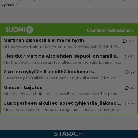
kylmäksi...
Osallistu keskusteluun
Martinan bisneksillä ei mene hyvin
325
https://www.iltalehti.fi/viihdeuutiset/a/c46da6ab-340f-4790-aaa7-0865eed2336 Yrityksen konkurssihakemus on tullut kärä
Tiesitkö? Martina Aitolehden isäpuoli on tämä suosittu laulaja
31
Martina Aitolehti on seurattu julkisuuden henkilö. Lähipiiriin mahtuu muitakin tunnettuja henkilöitä. Tiesitkö, että Ma
2 km on nykyään liian pitkä koulumatka
99
Hesarissa päivitellään lapset joutuu nyt kulkemaan 2 km kouluun jösses. Ruostefillarilla tuo matka menee vaikka miten äk
Miesten tuijotus
42
Mutta mies vain tuijottaa, siinä vaiheessa käännän itse pään pois. Mikä juttu? Yleensä jos joku tuijottaa tai katsoo, hä
Uusioperheen aikuiset lapset tyhjentää jääkaapin käydessään
44
Miten selvittäisitte seuraavan ongelman, meillä on uusioperhe, minulla teini-ikäiset lapset ja puolisolla aikuiset, jotk
STARA.FI