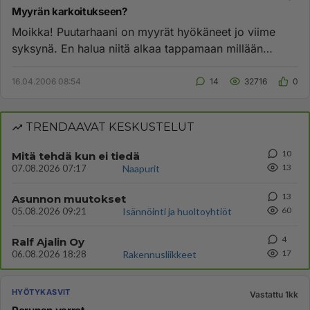
Myyrän karkoitukseen?
Moikka! Puutarhaani on myyrät hyökäneet jo viime
syksynä. En halua niitä alkaa tappamaan millään
pakokaasuilla tai muil...
16.04.2006 08:54
14
32716
0
TRENDAAVAT KESKUSTELUT
10
Mitä tehdä kun ei tiedä
13
07.08.2026 07:17
Naapurit
13
Asunnon muutokset
60
05.08.2026 09:21
Isännöinti ja huoltoyhtiöt
4
Ralf Ajalin Oy
17
06.08.2026 18:28
Rakennusliikkeet
HYÖTYKASVIT
Vastattu 1kk