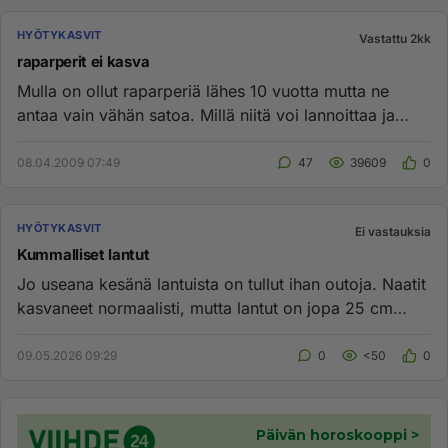
HYÖTYKASVIT
Vastattu 2kk
raparperit ei kasva
Mulla on ollut raparperiä lähes 10 vuotta mutta ne
antaa vain vähän satoa. Millä niitä voi lannoittaa ja
mihin aikaan ...
08.04.2009 07:49
47
39609
0
HYÖTYKASVIT
Ei vastauksia
Kummalliset lantut
Jo useana kesänä lantuista on tullut ihan outoja. Naatit
kasvaneet normaalisti, mutta lantut on jopa 25 cm
pitkiä porkk...
09.05.2026 09:29
0
<50
0