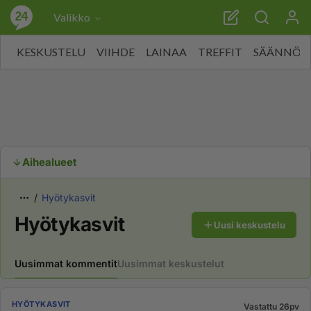
Valikko
KESKUSTELU
VIIHDE
LAINAA
TREFFIT
SÄÄNNÖT
Aihealueet
Hyötykasvit
Hyötykasvit
Uusi keskustelu
Uusimmat kommentit
Uusimmat keskustelut
HYÖTYKASVIT
Vastattu 26pv