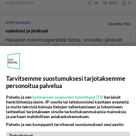
14.05.2010 14:55
14
8217
0
HYÖTYKASVIT
Vastattu 11kk
vadelmat ja jänikset
Haluaisin kokemusperäistä tietoa, voivatko jänikset
syödä nuoria ensimmäisen vuoden vadelman taimia.
Minulla on pienessä...
01.06.2004 20:31
5
9679
0
Tarvitsemme suostumuksesi tarjotaksemme
HYÖTYKASVIT
Vastattu 11kk
personoitua palvelua
"Piikkiset kurkut"
Palvelu ja sen
kolmannen osapuolen toimittajat (73)
keräävät
Heips kaikki! Tietäisikö joku kertoa mistä johtuu että
henkilötietoja (esim. IP-osoite tai laitetunniste) käyttäen evästeitä
avomaan kurkuistani tuli "piikkisiä" siis kuorita kasvaa
ja muita teknisiä keinoja tietojen tallentamiseen ja lukemiseen
laitteellasi tarjotakseen sinulle tarkoituksenmukaisia mainoksia
"piikkej...
ja parhaan mahdollisen asiakaskokemuksen.
30.08.2004 08:55
8
9417
0
Palvelu ja sen kumppanit tarvitsevat suostumuksesi seuraaviin:
Tarkoitukset