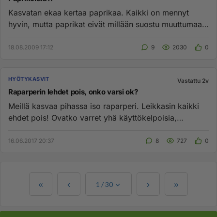
Kasvatan ekaa kertaa paprikaa. Kaikki on mennyt
hyvin, mutta paprikat eivät millään suostu muuttumaan
punaisiksi. Nyt on...
18.08.2009 17:12
9
2030
0
HYÖTYKASVIT
Vastattu 2v
Raparperin lehdet pois, onko varsi ok?
Meillä kasvaa pihassa iso raparperi. Leikkasin kaikki
ehdet pois! Ovatko varret yhä käyttökelpoisia,
tarkoitan meneekö v...
16.06.2017 20:37
8
727
0
1
/
30