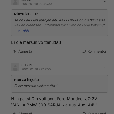
2001-01-18 20:49:00
Pietu
kirjoitti:
se on kaikkien autojen äiti. Kaikki muut on matkinu siitä
kaiken oleellisen. Sittemmin joku nero on kyllä keksinyt
omia lisävarusteita ja ajomukavuutta lisääviä
Lue lisää
systeemejä.
Ei ole mersun voittanutta!!
Äänestä
Kommentoi
S-TYPE
2001-01-18 22:12:00
mersu
kirjoitti:
Ei ole mersun voittanutta!!
Niin paitsi C:n voittanut Ford Mondeo, JO 3V
VANHA BMW 300-SARJA, Ja uusi Audi A4!!!
Äänestä
Kommentoi