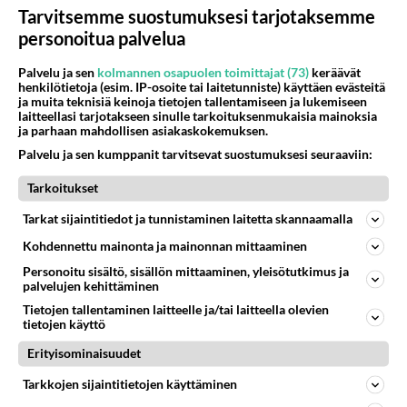
Tarvitsemme suostumuksesi tarjotaksemme
Mersuthan oli 124 korimallia. Nykyiset Mersut
personoitua palvelua
tuppaavat olemaan enemmän pajalla kuin
baanalla.
Palvelu ja sen
kolmannen osapuolen toimittajat (73)
keräävät
henkilötietoja (esim. IP-osoite tai laitetunniste) käyttäen evästeitä
ja muita teknisiä keinoja tietojen tallentamiseen ja lukemiseen
Muuten olen sitä mieltä, että oikeat AUTOT
laitteellasi tarjotakseen sinulle tarkoituksenmukaisia mainoksia
tehdään Euroopassa.
ja parhaan mahdollisen asiakaskokemuksen.
Palvelu ja sen kumppanit tarvitsevat suostumuksesi seuraaviin:
Äänestä
Kommentoi
Tarkoitukset
mikä lienee
Tarkat sijaintitiedot ja tunnistaminen laitetta skannaamalla
2001-01-18 12:27:00
Kohdennettu mainonta ja mainonnan mittaaminen
niin en minä sillä että aivan sama mulle kumpi
Personoitu sisältö, sisällön mittaaminen, yleisötutkimus ja
palvelujen kehittäminen
kopsannu, mutta volvohan toi mellin ensin joka
siihen aikaa oli todella kauneudellaan
Tietojen tallentaminen laitteelle ja/tai laitteella olevien
tietojen käyttö
huomiotaherättävä auto.. ja nyt sitten kaeken
maailman ranskikset, yapsikset jne. on oppineet
Erityisominaisuudet
tehdä nätimpää autoja.. mutta viirusilmät ei tahdo
Tarkkojen sijaintitietojen käyttäminen
sitten millään onnistua siinäkään