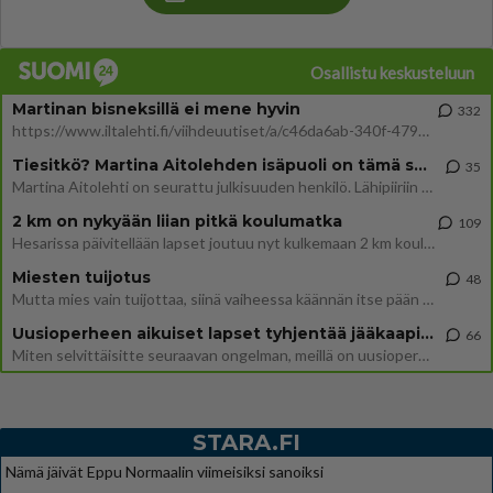
Osallistu keskusteluun
Martinan bisneksillä ei mene hyvin
332
https://www.iltalehti.fi/viihdeuutiset/a/c46da6ab-340f-4790-aaa7-0865eed2336 Yrityksen konkurssihakemus on tullut kärä
Tiesitkö? Martina Aitolehden isäpuoli on tämä suosittu laulaja
35
Martina Aitolehti on seurattu julkisuuden henkilö. Lähipiiriin mahtuu muitakin tunnettuja henkilöitä. Tiesitkö, että Ma
2 km on nykyään liian pitkä koulumatka
109
Hesarissa päivitellään lapset joutuu nyt kulkemaan 2 km kouluun jösses. Ruostefillarilla tuo matka menee vaikka miten äk
Miesten tuijotus
48
Mutta mies vain tuijottaa, siinä vaiheessa käännän itse pään pois. Mikä juttu? Yleensä jos joku tuijottaa tai katsoo, hä
Uusioperheen aikuiset lapset tyhjentää jääkaapin käydessään
66
Miten selvittäisitte seuraavan ongelman, meillä on uusioperhe, minulla teini-ikäiset lapset ja puolisolla aikuiset, jotk
STARA.FI
Nämä jäivät Eppu Normaalin viimeisiksi sanoiksi