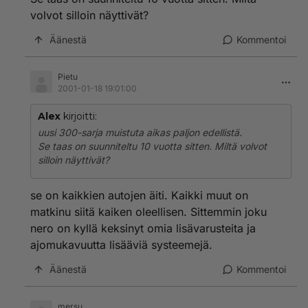
volvot silloin näyttivät?
Äänestä
Kommentoi
Pietu
2001-01-18 19:01:00
Alex
kirjoitti:
uusi 300-sarja muistuta aikas paljon edellistä.
Se taas on suunniteltu 10 vuotta sitten. Miltä volvot
silloin näyttivät?
se on kaikkien autojen äiti. Kaikki muut on
matkinu siitä kaiken oleellisen. Sittemmin joku
nero on kyllä keksinyt omia lisävarusteita ja
ajomukavuutta lisääviä systeemejä.
Äänestä
Kommentoi
mersu