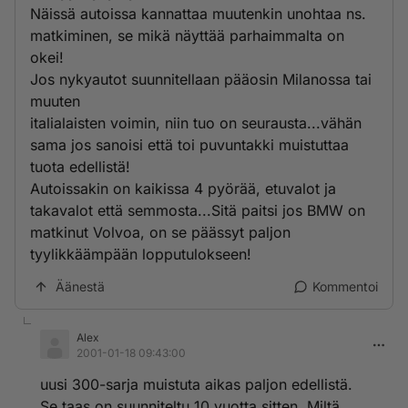
Näissä autoissa kannattaa muutenkin unohtaa ns.
matkiminen, se mikä näyttää parhaimmalta on
okei!
Jos nykyautot suunnitellaan pääosin Milanossa tai
muuten
italialaisten voimin, niin tuo on seurausta...vähän
sama jos sanoisi että toi puvuntakki muistuttaa
tuota edellistä!
Autoissakin on kaikissa 4 pyörää, etuvalot ja
takavalot että semmosta...Sitä paitsi jos BMW on
matkinut Volvoa, on se päässyt paljon
tyylikkäämpään lopputulokseen!
Äänestä
Kommentoi
Alex
2001-01-18 09:43:00
uusi 300-sarja muistuta aikas paljon edellistä.
Se taas on suunniteltu 10 vuotta sitten. Miltä