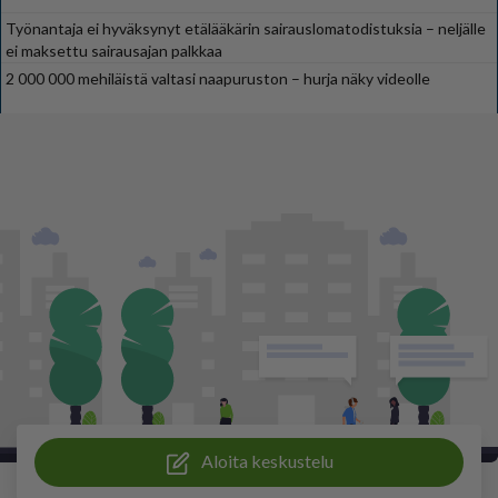
Työnantaja ei hyväksynyt etälääkärin sairauslomatodistuksia – neljälle
ei maksettu sairausajan palkkaa
2 000 000 mehiläistä valtasi naapuruston – hurja näky videolle
Aloita keskustelu