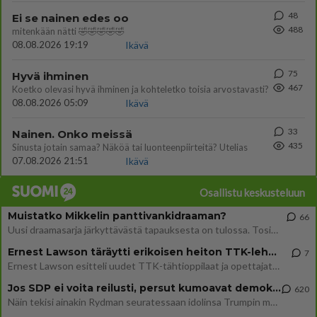
48
Ei se nainen edes oo
488
mitenkään nätti 🤣🤣🤣🤣🤣
08.08.2026 19:19
Ikävä
75
Hyvä ihminen
467
Koetko olevasi hyvä ihminen ja kohteletko toisia arvostavasti?
08.08.2026 05:09
Ikävä
33
Nainen. Onko meissä
435
Sinusta jotain samaa? Näköä tai luonteenpiirteitä? Utelias
07.08.2026 21:51
Ikävä
Osallistu keskusteluun
Muistatko Mikkelin panttivankidraaman?
66
Uusi draamasarja järkyttävästä tapauksesta on tulossa. Tositapahtumiin perustuva sarja ammentaa vuoden 1986 Mikkelin pan
Ernest Lawson täräytti erikoisen heiton TTK-lehdistötilaisuudessa: " Onko tässä tarkoituksena...?"
7
Ernest Lawson esitteli uudet TTK-tähtioppilaat ja opettajat torstaina 6.8. lehdistölle. Tulevalla kaudella on yksi hausk
Jos SDP ei voita reilusti, persut kumoavat demokratian Suomesta
620
Näin tekisi ainakin Rydman seuratessaan idolinsa Trumpin mallia https://www.is.fi/politiikka/art-2000012187244.html