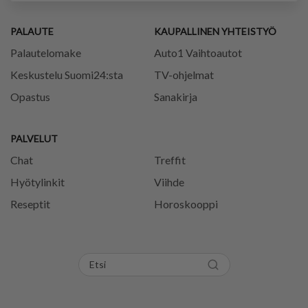
PALAUTE
KAUPALLINEN YHTEISTYÖ
Palautelomake
Auto1 Vaihtoautot
Keskustelu Suomi24:sta
TV-ohjelmat
Opastus
Sanakirja
PALVELUT
Chat
Treffit
Hyötylinkit
Viihde
Reseptit
Horoskooppi