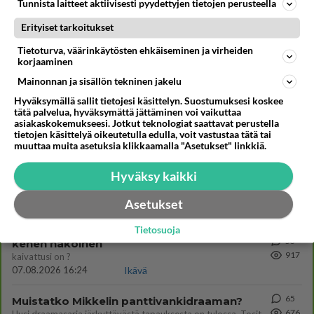
Tunnista laitteet aktiivisesti pyydettyjen tietojen perusteella
Äänestä
Kommentoi
Erityiset tarkoitukset
Tietoturva, väärinkäytösten ehkäiseminen ja virheiden
korjaaminen
Kommentoi aloitusta...
Mainonnan ja sisällön tekninen jakelu
Hyväksymällä sallit tietojesi käsittelyn. Suostumuksesi koskee
tätä palvelua, hyväksymättä jättäminen voi vaikuttaa
Ketjusta on poistettu
0
sääntöjenvastaista viestiä.
asiakaskokemukseesi. Jotkut teknologiat saattavat perustella
tietojen käsittelyä oikeutetulla edulla, voit vastustaa tätä tai
muuttaa muita asetuksia klikkaamalla "Asetukset" linkkiä.
Takaisin ylös
Hyväksy kaikki
LUETUIMMAT KESKUSTELUT
Asetukset
PÄIVÄ
VIIKKO
KUUKAUSI
Tietosuoja
53
kenen näköinen
917
kaivattusi on ?
07.08.2026 16:24
Ikävä
65
Muistatko Mikkelin panttivankidraaman?
676