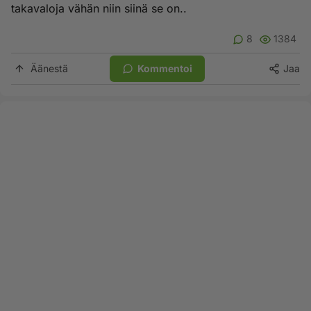
takavaloja vähän niin siinä se on..
8
1384
Äänestä
Kommentoi
Jaa