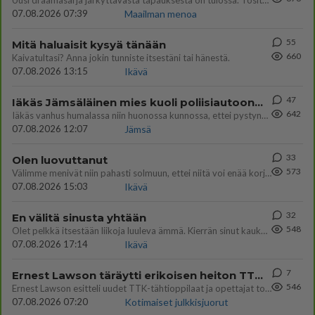
Uusi draamasarja järkyttävästä tapauksesta on tulossa. Tositapahtumiin perustuva sarja ammentaa vuoden 1986 Mikkelin pan
07.08.2026 07:39
Maailman menoa
55
Mitä haluaisit kysyä tänään
660
Kaivatultasi? Anna jokin tunniste itsestäni tai hänestä.
07.08.2026 13:15
Ikävä
47
Iäkäs Jämsäläinen mies kuoli poliisiautoon matkalla Jyväskylän putkaan
642
Iäkäs vanhus humalassa niin huonossa kunnossa, ettei pystynyt huolehtimaan itsestään niin ainoa apu sillä hetkellä oli
07.08.2026 12:07
Jämsä
33
Olen luovuttanut
573
Välimme menivät niin pahasti solmuun, ettei niitä voi enää korjata. On aika jatkaa elämässä eteenpäin. Toivon sulle kaik
07.08.2026 15:03
Ikävä
32
En välitä sinusta yhtään
548
Olet pelkkä itsestään liikoja luuleva ämmä. Kierrän sinut kaukaa nyt ja aina. Olit mulle pelkkä lelu vaan.
07.08.2026 17:14
Ikävä
7
Ernest Lawson täräytti erikoisen heiton TTK-lehdistötilaisuudessa: " Onko tässä tarkoituksena...?"
546
Ernest Lawson esitteli uudet TTK-tähtioppilaat ja opettajat torstaina 6.8. lehdistölle. Tulevalla kaudella on yksi hausk
07.08.2026 07:20
Kotimaiset julkkisjuorut