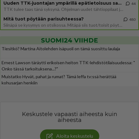
Uuden TTK-juontajan ympärillä epätietoisuus sakenee - Nyt MTV hämmentää soppaa
44
TTK tulee taas tänä syksynä. Ohjelman uudet tähtioppilaat julkistetaan torstaina 6. elokuuta klo 14 alkavassa lehdistö
Mitä tuot pöytään parisuhteessa?
480
Siinäpä se kysymys on otsikossa. Mitäpä siis tuot/toisit pöytään parisuhteessa? Oletko mies vai nainen? Koetko sen mitä
SUOMI24 VIIHDE
Tiesitkö? Martina Aitolehden isäpuoli on tämä suosittu laulaja
Ernest Lawson täräytti erikoisen heiton TTK-lehdistötilaisuudessa: "
Onko tässä tarkoituksena...?"
Muistatko Hyvät, pahat ja rumat? Tämä leffa tv:ssä herättää
kohusarjan henkiin
Keskustele vapaasti aiheesta kuin
aiheesta
Aloita keskustelu