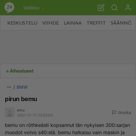
Valikko
KESKUSTELU
VIIHDE
LAINAA
TREFFIT
SÄÄNNÖT
Aihealueet
BMW
pirun bemu
emu
Ilmoita
2001-01-17 23:05:00
bemu on röthkeästi kopsannut tän nykyisen 300:sarjan
muodot volvo s40:stä. bemu halkaisu vain maskin ja