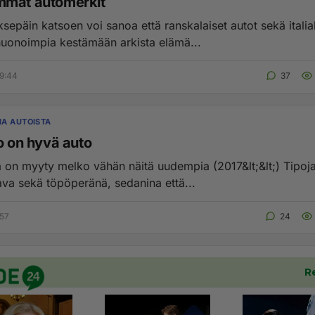
mat automerkit
sepäin katsoen voi sanoa että ranskalaiset autot sekä italia
huonoimpia kestämään arkista elämä...
9:44
37
A AUTOISTA
o on hyvä auto
 myyty melko vähän näitä uudempia (2017&lt;&lt;) Tipoja. Hyviä
lava sekä töpöperänä, sedanina että...
:57
24