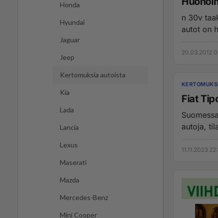
Huonoim
Honda
n 30v taak
Hyundai
autot on 
Jaguar
20.03.2012 0
Jeep
Kertomuksia autoista
KERTOMUKSI
Kia
Fiat Tip
Lada
Suomessa on
autoja, ti
Lancia
Lexus
11.11.2023 22
Maserati
Mazda
Mercedes-Benz
Mini Cooper