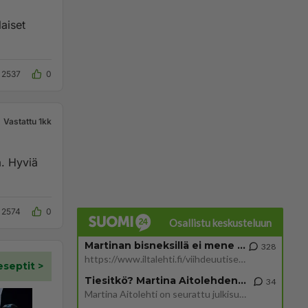
laiset
2537
0
Vastattu 1kk
2574
0
Osallistu keskusteluun
Martinan bisneksillä ei mene hyvin
328
https://www.iltalehti.fi/viihdeuutiset/a/c46da6ab-340f-4790-aaa7-0865eed2336 Yrityksen konkurssihakemus on tullut kärä
Tiesitkö? Martina Aitolehden isäpuoli on tämä suosittu laulaja
34
Martina Aitolehti on seurattu julkisuuden henkilö. Lähipiiriin mahtuu muitakin tunnettuja henkilöitä. Tiesitkö, että Ma