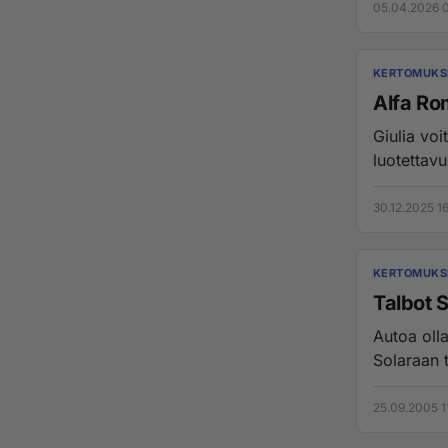
05.04.2026 0
KERTOMUKSI
Alfa Rom
Giulia voitti brittiläisen What Car? -autolehden 20
luotettav
30.12.2025 16
KERTOMUKSI
Talbot S
Autoa oll
Solaraan 
25.09.2005 1