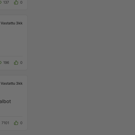
137
0
Vastattu 3kk
196
0
Vastattu 3kk
albot
7101
0