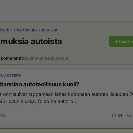
merkit
Kertomuksia autoista
muksia autoista
Uusi k
 kommentit
Uusimmat keskustelut
A AUTOISTA
itannian autoteollisuus kuoli?
tit onnistuivat tappamaan lähes kokonaan autoteollisuuden 
 80-luvun alussa. Oliko ne autot o...
0:20
54