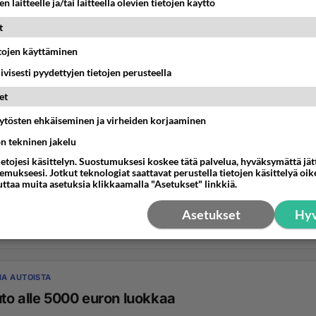
n laitteelle ja/tai laitteella olevien tietojen käyttö
t
etojen käyttäminen
iivisesti pyydettyjen tietojen perusteella
et
äytösten ehkäiseminen ja virheiden korjaaminen
ön tekninen jakelu
ietojesi käsittelyn. Suostumuksesi koskee tätä palvelua, hyväksymättä jä
mukseesi. Jotkut teknologiat saattavat perustella tietojen käsittelyä oike
uttaa muita asetuksia klikkaamalla "Asetukset" linkkiä.
Asetukset
Hyv
A AUTOISTA
to alle 5000 euron luokkaa