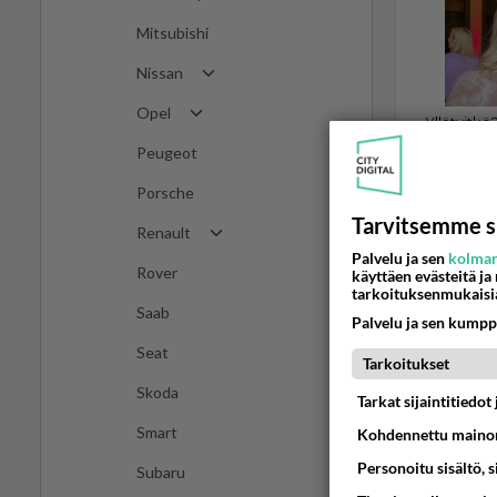
Mitsubishi
Nissan
Opel
Peugeot
Porsche
Tarvitsemme s
Renault
KERTOMUKSI
Palvelu ja sen
kolman
Rover
käyttäen evästeitä ja
kahen l
tarkoituksenmukaisi
Saab
sierra jät
Palvelu ja sen kumpp
Kahen litr
Seat
Tarkoitukset
Skoda
25.12.2008 1
Tarkat sijaintitiedo
Smart
Kohdennettu mainon
Personoitu sisältö, 
Subaru