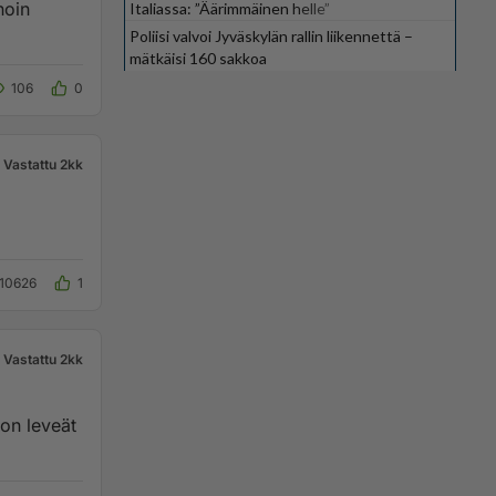
Italiassa: ”Äärimmäinen helle”
Poliisi valvoi Jyväskylän rallin liikennettä –
mätkäisi 160 sakkoa
106
0
Vastattu 2kk
10626
1
Vastattu 2kk
on leveät