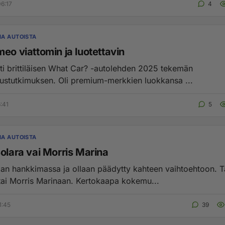
6:17
4
A AUTOISTA
eo viattomin ja luotettavin
25 tekemän
uustutkimuksen. Oli premium-merkkien luokkansa ...
:41
5
A AUTOISTA
olara vai Morris Marina
aan hankkimassa ja ollaan päädytty kahteen vaihtoehtoon. T
tai Morris Marinaan. Kertokaapa kokemu...
1:45
39