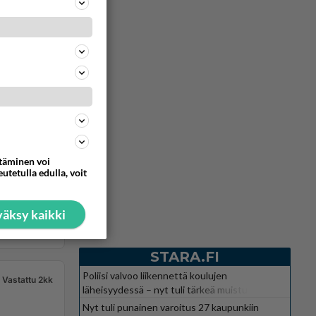
ttäminen voi
utetulla edulla, voit
äksy kaikki
STARA.FI
Poliisi valvoo liikennettä koulujen
Vastattu 2kk
läheisyydessä – nyt tuli tärkeä muistutus
Nyt tuli punainen varoitus 27 kaupunkiin