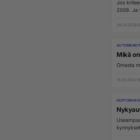
Jos kriteerit oli
2008. Ja t
24.05.2026 
AUTOMERKI
Mikä on
Omasta mi
15.09.2014 16
KERTOMUKSI
Nykyaut
Useampaan
kynnykset