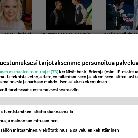
uostumuksesi tarjotaksemme personoitua palvelu
A AUTOISTA
nen osapuolen toimittajat (73)
keräävät henkilötietoja (esim. IP-osoite ta
 muita teknisiä keinoja tietojen tallentamiseen ja lukemiseen laitteellasi t
itran ohc turbo kolomosen kautta nelosen
a mainoksia ja parhaan mahdollisen asiakaskokemuksen.
tää sen. Vakio femma 6.3 sekunttiin nollasta sataan, 3.6 vapa
anit tarvitsevat suostumuksesi seuraaviin:
an turbo 16 venttiilinen vet...
5:20
15
t ja tunnistaminen laitetta skannaamalla
ta ja mainonnan mittaaminen
sisällön mittaaminen, yleisötutkimus ja palvelujen kehittäminen