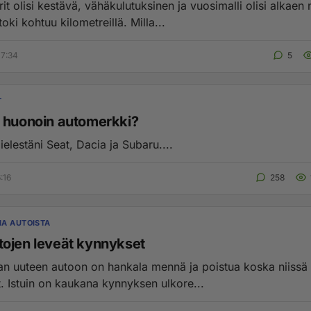
si kestävä, vähäkulutuksinen ja vuosimalli olisi alkaen noin
oki kohtuu kilometreillä. Milla...
07:34
5
T
 huonoin automerkki?
elestäni Seat, Dacia ja Subaru....
:16
258
A AUTOISTA
ojen leveät kynnykset
 uuteen autoon on hankala mennä ja poistua koska niissä 
. Istuin on kaukana kynnyksen ulkore...