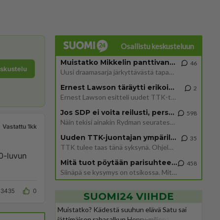
Osallistu keskusteluun
Muistatko Mikkelin panttivankidraaman?
46
eskustelu
Uusi draamasarja järkyttävästä tapauksesta on tulossa. Tositapahtumiin perustuva sarja ammentaa vuoden 1986 Mikkelin pan
Ernest Lawson täräytti erikoisen heiton TTK-lehdistötilaisuudessa: " Onko tässä tarkoituksena...?"
2
Ernest Lawson esitteli uudet TTK-tähtioppilaat ja opettajat torstaina 6.8. lehdistölle. Tulevalla kaudella on yksi hausk
Jos SDP ei voita reilusti, persut kumoavat demokratian Suomesta
598
Näin tekisi ainakin Rydman seuratessaan idolinsa Trumpin mallia https://www.is.fi/politiikka/art-2000012187244.html
Vastattu 1kk
Uuden TTK-juontajan ympärillä epätietoisuus sakenee - Nyt MTV hämmentää soppaa
35
TTK tulee taas tänä syksynä. Ohjelman uudet tähtioppilaat julkistetaan torstaina 6. elokuuta klo 14 alkavassa lehdistö
70-luvun
Mitä tuot pöytään parisuhteessa?
458
Siinäpä se kysymys on otsikossa. Mitäpä siis tuot/toisit pöytään parisuhteessa? Oletko mies vai nainen? Koetko sen mitä
3435
0
SUOMI24 VIIHDE
Muistatko? Kädestä suuhun elävä Satu sai
jättimäisen rahasalkun Henry-miljonääriltä