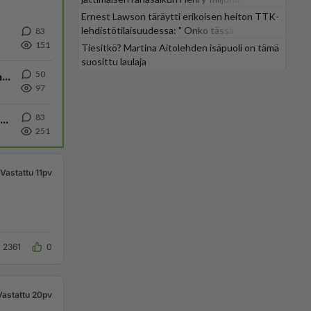
Ernest Lawson täräytti erikoisen heiton TTK-
lehdistötilaisuudessa: " Onko tässä
83
tarkoituksena...?"
151
Tiesitkö? Martina Aitolehden isäpuoli on tämä
suosittu laulaja
50
Ihmisen psykologia: Miksi jotkut kokevat kehityksen negatiivisena asiana ja vastustavat sitä.
97
83
Toyota puhdisti heinäkuussakin totaalisesti pöydän jälleen kerran Suomen ensirekisteröinneissä!
251
Vastattu 11pv
2361
0
Vastattu 20pv