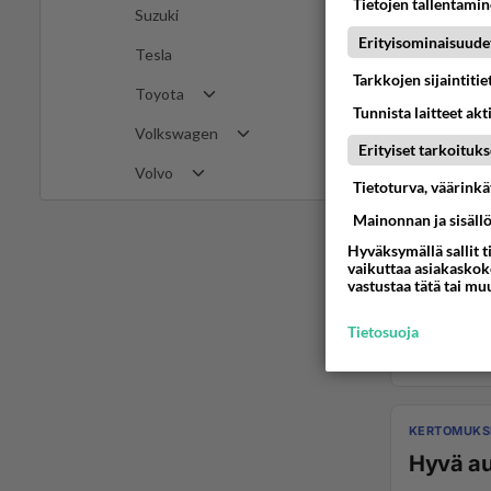
Tietojen tallentamine
Suzuki
Erityisominaisuude
Tesla
Tarkkojen sijaintiti
Toyota
Tunnista laitteet akt
Volkswagen
Erityiset tarkoituks
Volvo
Tietoturva, väärink
Mainonnan ja sisäll
Hyväksymällä sallit t
vaikuttaa asiakaskoke
vastustaa tätä tai mu
Tietosuoja
KERTOMUKSI
Hyvä au