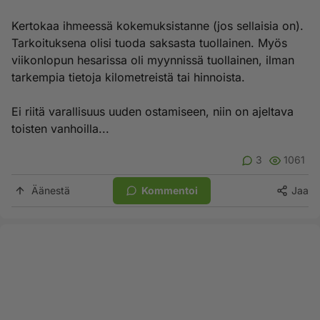
Kertokaa ihmeessä kokemuksistanne (jos sellaisia on).
Tarkoituksena olisi tuoda saksasta tuollainen. Myös
viikonlopun hesarissa oli myynnissä tuollainen, ilman
tarkempia tietoja kilometreistä tai hinnoista.
Ei riitä varallisuus uuden ostamiseen, niin on ajeltava
toisten vanhoilla...
3
1061
Äänestä
Kommentoi
Jaa