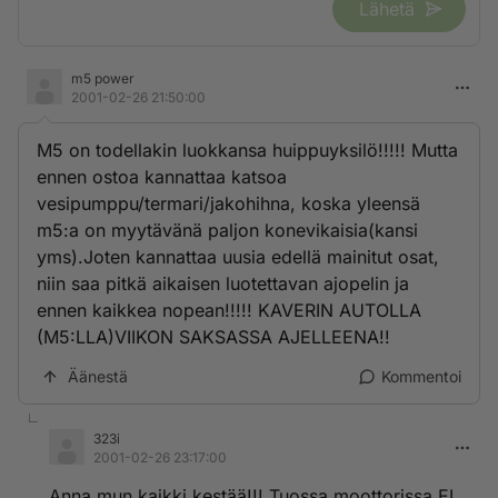
Lähetä
m5 power
2001-02-26 21:50:00
M5 on todellakin luokkansa huippuyksilö!!!!! Mutta
ennen ostoa kannattaa katsoa
vesipumppu/termari/jakohihna, koska yleensä
m5:a on myytävänä paljon konevikaisia(kansi
yms).Joten kannattaa uusia edellä mainitut osat,
niin saa pitkä aikaisen luotettavan ajopelin ja
ennen kaikkea nopean!!!!! KAVERIN AUTOLLA
(M5:LLA)VIIKON SAKSASSA AJELLEENA!!
Äänestä
Kommentoi
323i
2001-02-26 23:17:00
Anna mun kaikki kestää!!! Tuossa moottorissa EI