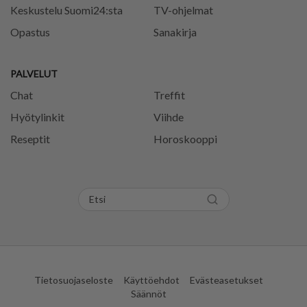
Keskustelu Suomi24:sta
TV-ohjelmat
Opastus
Sanakirja
PALVELUT
Chat
Treffit
Hyötylinkit
Viihde
Reseptit
Horoskooppi
Tietosuojaseloste
Käyttöehdot
Evästeasetukset
Säännöt