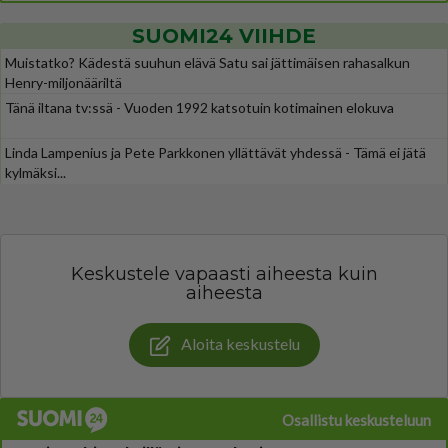
SUOMI24 VIIHDE
Muistatko? Kädestä suuhun elävä Satu sai jättimäisen rahasalkun
Henry-miljonääriltä
Tänä iltana tv:ssä - Vuoden 1992 katsotuin kotimainen elokuva
Linda Lampenius ja Pete Parkkonen yllättävät yhdessä - Tämä ei jätä
kylmäksi...
Keskustele vapaasti aiheesta kuin
aiheesta
Aloita keskustelu
Osallistu keskusteluun