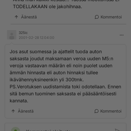
TODELLAKAAN ole jakohihnaa.
Äänestä
Kommentoi
325ic
2001-02-28 12:04:00
Jos asut suomessa ja ajattelit tuoda auton
saksasta joudut maksamaan veroa uuden M5:n
veroja vastaavan määrän eli noin puolet uuden
ämmän hinnasta eli auton hinnaksi tullee
ikävähennyksineenkin yli 300tmk.
PS.Verotuksen uudistamista toki odotellaan. Ennen
sitä bemun tuominen saksasta ei pääsääntöisesti
kannata.
Äänestä
Kommentoi