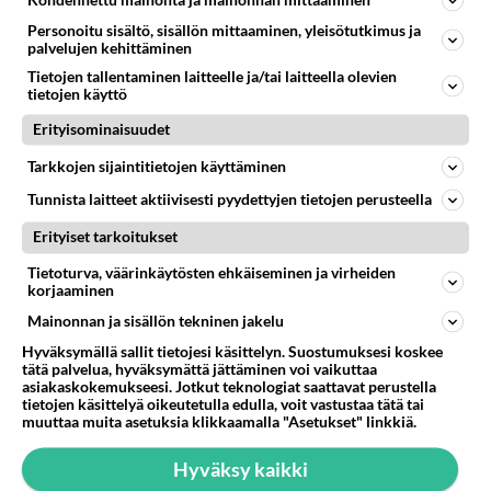
06.08.2026 09:02
Maailman menoa
Personoitu sisältö, sisällön mittaaminen, yleisötutkimus ja
palvelujen kehittäminen
63
Mitä töitä kaivattusi on tehnyt?
965
Tietojen tallentaminen laitteelle ja/tai laitteella olevien
😅
tietojen käyttö
05.08.2026 13:25
Ikävä
Erityisominaisuudet
73
Voiko meidän välit
952
Tarkkojen sijaintitietojen käyttäminen
Koskaan parantua tästä?
05.08.2026 05:34
Ikävä
Tunnista laitteet aktiivisesti pyydettyjen tietojen perusteella
48
Onko kaivattusi
Erityiset tarkoitukset
701
Kummallinen jossakin suhteessa?
Tietoturva, väärinkäytösten ehkäiseminen ja virheiden
05.08.2026 17:47
Ikävä
korjaaminen
Mainonnan ja sisällön tekninen jakelu
107
Kiteen Pallon superpesisjoukkue pelaa huumeiden vaikutuksen alaisena
694
Huumerikos. Yleisesti uskotaan, että se seikka, että eräs KiPan pelaaja kärähtää huumeista, on vain jäävuoren huippu. M
Hyväksymällä sallit tietojesi käsittelyn. Suostumuksesi koskee
05.08.2026 03:21
Kitee
tätä palvelua, hyväksymättä jättäminen voi vaikuttaa
asiakaskokemukseesi. Jotkut teknologiat saattavat perustella
tietojen käsittelyä oikeutetulla edulla, voit vastustaa tätä tai
75
Mies, olenko ymmärtänyt oikein?
muuttaa muita asetuksia klikkaamalla "Asetukset" linkkiä.
692
Ystävyys/salainen suhde/molemmat ovat täysin poissuljettuja asioita? Nainen
05.08.2026 11:40
Ikävä
Hyväksy kaikki