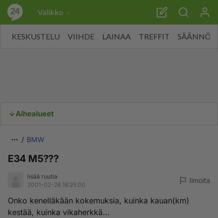
Valikko
KESKUSTELU
VIIHDE
LAINAA
TREFFIT
SÄÄNNÖT
Aihealueet
BMW
E34 M5???
lisää ruutia
Ilmoita
2001-02-26 16:25:00
Onko kenelläkään kokemuksia, kuinka kauan(km)
kestää, kuinka vikaherkkä...