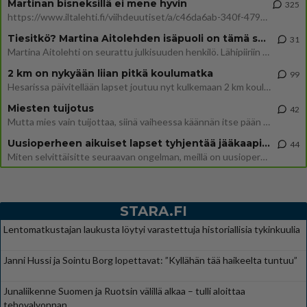
Martinan bisneksillä ei mene hyvin
325
https://www.iltalehti.fi/viihdeuutiset/a/c46da6ab-340f-4790-aaa7-0865eed2336 Yrityksen konkurssihakemus on tullut kärä
Tiesitkö? Martina Aitolehden isäpuoli on tämä suosittu laulaja
31
Martina Aitolehti on seurattu julkisuuden henkilö. Lähipiiriin mahtuu muitakin tunnettuja henkilöitä. Tiesitkö, että Ma
2 km on nykyään liian pitkä koulumatka
99
Hesarissa päivitellään lapset joutuu nyt kulkemaan 2 km kouluun jösses. Ruostefillarilla tuo matka menee vaikka miten äk
Miesten tuijotus
42
Mutta mies vain tuijottaa, siinä vaiheessa käännän itse pään pois. Mikä juttu? Yleensä jos joku tuijottaa tai katsoo, hä
Uusioperheen aikuiset lapset tyhjentää jääkaapin käydessään
44
Miten selvittäisitte seuraavan ongelman, meillä on uusioperhe, minulla teini-ikäiset lapset ja puolisolla aikuiset, jotk
STARA.FI
Lentomatkustajan laukusta löytyi varastettuja historiallisia tykinkuulia
Janni Hussi ja Sointu Borg lopettavat: ”Kyllähän tää haikeelta tuntuu”
Junaliikenne Suomen ja Ruotsin välillä alkaa – tulli aloittaa
tehovalvonnan