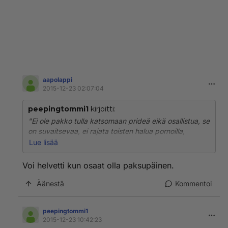
aapolappi
2015-12-23 02:07:04
peepingtommi1
kirjoitti:
"Ei ole pakko tulla katsomaan prideä eikä osallistua, se
on suvaitsevaa, ei rajata toisten halua pornoilla,
pukeutea nahkaan tai hameseen."
Lue lisää
Ts. Helsinkiin ei ole täten asiaa muilla kuin heillä, jotka
ovat valmiita hyväksymään lastomuuden tai julkisen
Voi helvetti kun osaat olla paksupäinen.
seksin. Eli Jos et tätä riskiä halua ottaa, et voi
Helsinkiin tuolloin mennä, eli osalta väestöä Helsinki
Äänestä
Kommentoi
suljetaan pois ja homfobia kasvaa entisestään.
peepingtommi1
Joudut altistumaan, koska Helsinki juoksu tekee
2015-12-23 10:42:23
poikkeusjärjestelyjä, kuten tekee Pridekulkuekin.