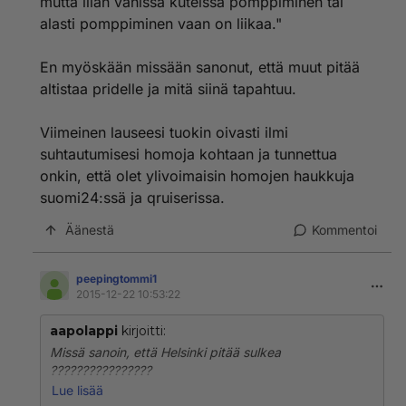
mutta liian vähissä kuteissa pomppiminen tai
alasti pomppiminen vaan on liikaa."
En myöskään missään sanonut, että muut pitää
altistaa pridelle ja mitä siinä tapahtuu.
Viimeinen lauseesi tuokin oivasti ilmi
suhtautumisesi homoja kohtaan ja tunnettua
onkin, että olet ylivoimaisin homojen haukkuja
suomi24:ssä ja qruiserissa.
Äänestä
Kommentoi
peepingtommi1
2015-12-22 10:53:22
aapolappi
kirjoitti:
Missä sanoin, että Helsinki pitää sulkea
????????????????
Olet aika tyhmä, kun pitää väkisin vääntää vääräksi
Lue lisää