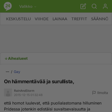
Valikko
KESKUSTELU
VIIHDE
LAINAA
TREFFIT
SÄÄNNÖT
Aihealueet
Gay
On hämmentävää ja surullista,
RainAndStorm
Ilmoita
2015-12-15 01:32:48
että homot luulevat, että puolialastomana hilluminen
Pridessa jotenkin edistäisi suvaitsevaisuutta ja