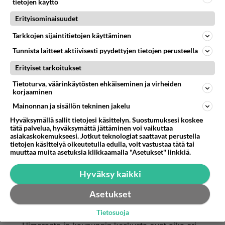
tietojen käyttö
Erityisominaisuudet
Eli sinusta lapsiperheet ym ohikulkijat on pakko
altistaa suoranaiselle homoseksille, mitä Pride
Tarkkojen sijaintitietojen käyttäminen
tietyissä maissa on? Eli siis keskustassa ei saisi
Tunnista laitteet aktiivisesti pyydettyjen tietojen perusteella
liikkua ketään tuona aikana, joka ei suvaitse
Erityiset tarkoitukset
suoraa homoaktia, liikkua? Siinä sinulle
ahdasmielisyyttä. Juurihan sanoin, että jokainen
Tietoturva, väärinkäytösten ehkäiseminen ja virheiden
korjaaminen
pukeutukoon miten haluaa, ilmaiskoon omaa
itseään. Silti on syytä muistaa, että tapahtuma
Mainonnan ja sisällön tekninen jakelu
myös leimaa seksuaalivähemmistöjä. Eli
Hyväksymällä sallit tietojesi käsittelyn. Suostumuksesi koskee
tätä palvelua, hyväksymättä jättäminen voi vaikuttaa
kannattaa asiaa siltäkin kantilta edes vähän
asiakaskokemukseesi. Jotkut teknologiat saattavat perustella
miettiä. Silti Pride tuo kivasti kaupunkiin
tietojen käsittelyä oikeutetulla edulla, voit vastustaa tätä tai
muuttaa muita asetuksia klikkaamalla "Asetukset" linkkiä.
karnevaalimeininkiä ja täällä sentään vaatteet
ovat päällä pysyneet. Joku raja pitää minusta
Hyväksy kaikki
tässäkin olla. Ainakin Jenkkien Prideä katsoessa
voi vaan tuumata homman menneen jo ihan liian
Asetukset
pitkälle. Mutta se on heidän asiansa.
Tietosuoja