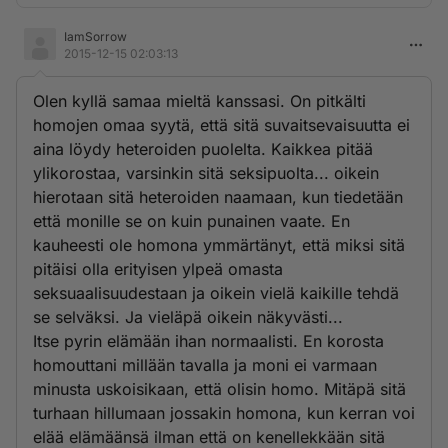
IamSorrow
2015-12-15 02:03:13
Olen kyllä samaa mieltä kanssasi. On pitkälti
homojen omaa syytä, että sitä suvaitsevaisuutta ei
aina löydy heteroiden puolelta. Kaikkea pitää
ylikorostaa, varsinkin sitä seksipuolta... oikein
hierotaan sitä heteroiden naamaan, kun tiedetään
että monille se on kuin punainen vaate. En
kauheesti ole homona ymmärtänyt, että miksi sitä
pitäisi olla erityisen ylpeä omasta
seksuaalisuudestaan ja oikein vielä kaikille tehdä
se selväksi. Ja vieläpä oikein näkyvästi...
Itse pyrin elämään ihan normaalisti. En korosta
homouttani millään tavalla ja moni ei varmaan
minusta uskoisikaan, että olisin homo. Mitäpä sitä
turhaan hillumaan jossakin homona, kun kerran voi
elää elämäänsä ilman että on kenellekkään sitä