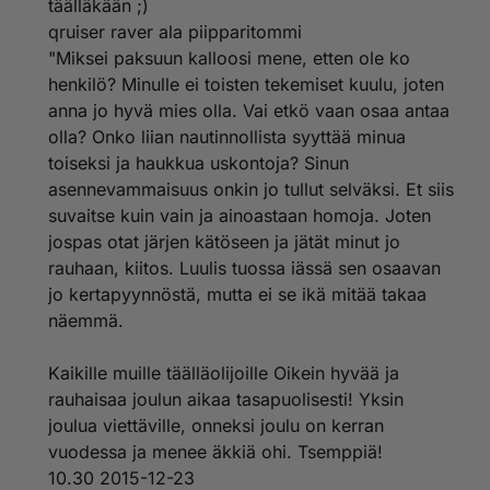
positiivisessa valossa eri seksuaalisuuden suuntauksia,
täälläkään ;)
aina parempi. Kaiken voi aina tehdä hyvällä maulla ja
qruiser raver ala piipparitommi
asiaa edistäen. Sinusta taas ilmeisestikin Priden
"Miksei paksuun kalloosi mene, etten ole ko
tarkoitus on olla ainoastaan vähemmistöjen
henkilö? Minulle ei toisten tekemiset kuulu, joten
temmellyskenttä, jolloin Helsingissä saa käyttäytyä ja
anna jo hyvä mies olla. Vai etkö vaan osaa antaa
tehdä mitä vain. Tämä sävy kirjoituksestasi tulee. Ja
tällöin Priden tarkoitus onkin jo menetetty kokonaan.
olla? Onko liian nautinnollista syyttää minua
toiseksi ja haukkua uskontoja? Sinun
Mielummin näkisin nimenomaan lapsiperheet ja muut
asennevammaisuus onkin jo tullut selväksi. Et siis
katsomassa kulkuetta, joka on värikäs, mutta muut
suvaitse kuin vain ja ainoastaan homoja. Joten
huomioiva. Tätä se Suomessa onneksi on, olen
jospas otat järjen kätöseen ja jätät minut jo
ainoastaan ulkomaan kulkueita kritisoinut
yliseksualisoinnista sen perusteella, mitä netissä on
rauhaan, kiitos. Luulis tuossa iässä sen osaavan
vastaan tullut. Pride parhaimmillaan on koko kansan
jo kertapyynnöstä, mutta ei se ikä mitää takaa
tapahtuma, joka juhlsii seksuaalisuutta
näemmä.
tasavertaisuutta. Sinun asenteellasi tämä ei toteudu,
vaan juhlitaan seksuaalista eriarvoisuutta.
Kaikille muille täälläolijoille Oikein hyvää ja
Suvaitsevainen ihminen pysyy pois kun on pride?
rauhaisaa joulun aikaa tasapuolisesti! Yksin
Tajuatko yhtään miten ristiriitaiselta tuo lause
joulua viettäville, onneksi joulu on kerran
kuulostaa? Jos ajetaan kerran seksuaalista tasa-arvoa,
vuodessa ja menee äkkiä ohi. Tsemppiä!
kuten alkuperäinen tarkoitus oli, suvaitseva ihminen
10.30 2015-12-23
nimenomaan osallistuu Prideen kannustuksen vuoksi ja