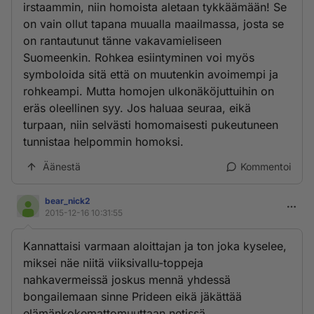
irstaammin, niin homoista aletaan tykkäämään! Se
on vain ollut tapana muualla maailmassa, josta se
on rantautunut tänne vakavamieliseen
Suomeenkin. Rohkea esiintyminen voi myös
symboloida sitä että on muutenkin avoimempi ja
rohkeampi. Mutta homojen ulkonäköjuttuihin on
eräs oleellinen syy. Jos haluaa seuraa, eikä
turpaan, niin selvästi homomaisesti pukeutuneen
tunnistaa helpommin homoksi.
Äänestä
Kommentoi
bear_nick2
2015-12-16 10:31:55
Kannattaisi varmaan aloittajan ja ton joka kyselee,
miksei näe niitä viiksivallu-toppeja
nahkavermeissä joskus mennä yhdessä
bongailemaan sinne Prideen eikä jäkättää
elämänkokemattomuuttaan netissä.