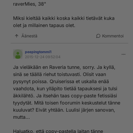
raverMies, 38"
ilmaistakseen suvaitsevaisuutensa. Sen sijaan toiset
huomioonottava, järkevä suvaitsematon ihminen pysyy
tapahtumasta pois. Eli sinusta todellakin Pride on
Miksi kieltää kaikki koska kaikki tietävät kuka
ainoastaan seksuaalivähemmistöjen tapahtuma, johon
olet ja millainen tapaus olet.
muilla ei ole asiaa.
Äänestä
Kommentoi
Miksi vanhempia pitäisi homottaa? Miksei Pride voi olla
sopiva myös lapsille, jotka ovat tulevaisuus? Eikö
Pridellä saataisi lapsista myös suvaitsevaisia antamalla
peepingtommi1
2015-12-24 09:52:04
positiivinen kuva vähemmistöistä?
Ja vieläkään en Raveria tunne, sorry. Ja kyllä,
Ja kyllä, olen entistä enemmän tullut tulokseen ettei
sinä se täällä riehut toistuvasti. Olisit vaan
sinun suvaitsevaisuutesi koske mitään muta kuin vain
pysynyt poissa. Qruiserissa et uskalla enää
ja ainoastaan homoja. Teillä on paljon yhteistä
OllaanMiehiks kanssa, kun molemmilla on sama
vaahdota, kun ylläpito tietää tapauksesi ja tulsi
asenne muisin seksuaalisuuden muotoihin
äkkilähtö. Ja itsehän taas copy-paste fetissiäsi
tyydytät. Mitä toisen foorumin keskustelut tänne
kuuluvat? Eivät yhtään. Luulisi järjen sanovan,
mutta...
Haluatko, että copy-pastella laitan tänne