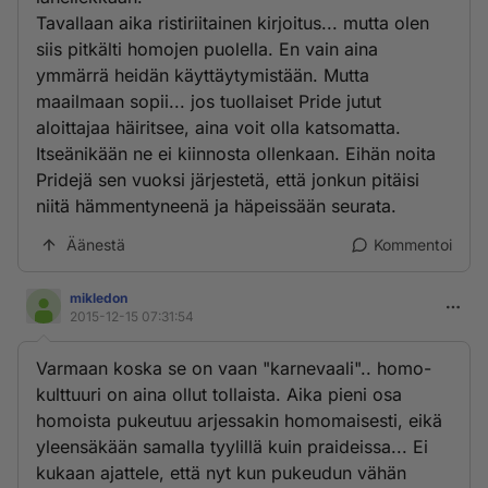
Tavallaan aika ristiriitainen kirjoitus... mutta olen
siis pitkälti homojen puolella. En vain aina
ymmärrä heidän käyttäytymistään. Mutta
maailmaan sopii... jos tuollaiset Pride jutut
aloittajaa häiritsee, aina voit olla katsomatta.
Itseänikään ne ei kiinnosta ollenkaan. Eihän noita
Pridejä sen vuoksi järjestetä, että jonkun pitäisi
niitä hämmentyneenä ja häpeissään seurata.
Äänestä
Kommentoi
mikledon
2015-12-15 07:31:54
Varmaan koska se on vaan "karnevaali".. homo-
kulttuuri on aina ollut tollaista. Aika pieni osa
homoista pukeutuu arjessakin homomaisesti, eikä
yleensäkään samalla tyylillä kuin praideissa... Ei
kukaan ajattele, että nyt kun pukeudun vähän