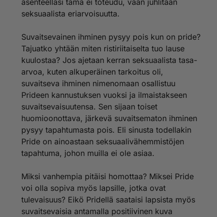
asenteellasi tämä ei toteudu, vaan juhlitaan
seksuaalista eriarvoisuutta.
Suvaitsevainen ihminen pysyy pois kun on pride?
Tajuatko yhtään miten ristiriitaiselta tuo lause
kuulostaa? Jos ajetaan kerran seksuaalista tasa-
arvoa, kuten alkuperäinen tarkoitus oli,
suvaitseva ihminen nimenomaan osallistuu
Prideen kannustuksen vuoksi ja ilmaistakseen
suvaitsevaisuutensa. Sen sijaan toiset
huomioonottava, järkevä suvaitsematon ihminen
pysyy tapahtumasta pois. Eli sinusta todellakin
Pride on ainoastaan seksuaalivähemmistöjen
tapahtuma, johon muilla ei ole asiaa.
Miksi vanhempia pitäisi homottaa? Miksei Pride
voi olla sopiva myös lapsille, jotka ovat
tulevaisuus? Eikö Pridellä saataisi lapsista myös
suvaitsevaisia antamalla positiivinen kuva