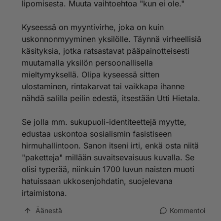
lipomisesta. Muuta vaihtoehtoa "kun ei ole."
Kyseessä on myyntivirhe, joka on kuin
uskonnonmyyminen yksilölle. Täynnä virheellisiä
käsityksia, jotka ratsastavat pääpainotteisesti
muutamalla yksilön persoonallisella
mieltymyksellä. Olipa kyseessä sitten
ulostaminen, rintakarvat tai vaikkapa ihanne
nähdä salilla peilin edestä, itsestään Utti Hietala.
Se jolla mm. sukupuoli-identiteettejä myytte,
edustaa uskontoa sosialismin fasistiseen
hirmuhallintoon. Sanon itseni irti, enkä osta niitä
"paketteja" millään suvaitsevaisuus kuvalla. Se
olisi typerää, niinkuin 1700 luvun naisten muoti
hatuissaan ukkosenjohdatin, suojelevana
irtaimistona.
Äänestä
Kommentoi