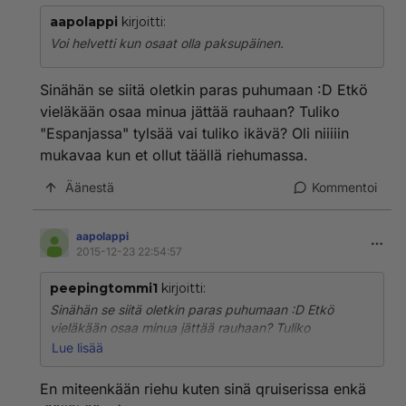
Siihen yhtäläisyydet loppuvat. Helsinki juoksussa
aapolappi
kirjoitti:
ihmisillä on vaatteet päällä ja kyseessä on
Voi helvetti kun osaat olla paksupäinen.
urheilutapahtuma, ei tietyn seksuaalivähemmistön oma
tapahtuma, joten vertaus ontuu. Se, että juhlitaan
omaa seksuaalisuuttaan, on eri asia kuin
Sinähän se siitä oletkin paras puhumaan :D Etkö
urheilutapahtuma. Ainoa yhtäläisyys on, että
vieläkään osaa minua jättää rauhaan? Tuliko
urheilijoissa on seksuaalivähemmistöjen edustajia.
"Espanjassa" tylsää vai tuliko ikävä? Oli niiiiin
mukavaa kun et ollut täällä riehumassa.
Ja taas näimmekin miten osaat asiallisesti
kommentoida. Eli sinusta siis todellakin osa Helsingistä
Äänestä
Kommentoi
pitää sulkea lapsiperheiltä Priden takia, tämä selvä.
Tapahtuma aiheuttaa poikkeusjärjestelyjä ja valtaa
katuja, joten sinusta lapsiperheillä ei ole ulos asiaa,
aapolappi
koska pridessä ihmiset saavat käyttäytyä/pukeutua
2015-12-23 22:54:57
miten haluavat muista piittaamatta? Tämä selvä.
peepingtommi1
kirjoitti:
Ja mitä pukeutumiseen tulee, nahka oli ainoastaan
Sinähän se siitä oletkin paras puhumaan :D Etkö
esimerkki. Jokainen pukeutukoon tyylillään. Kuten
vieläkään osaa minua jättää rauhaan? Tuliko
vaan on joku toinen sanonut, se homouden
"Espanjassa" tylsää vai tuliko ikävä? Oli niiiiin mukavaa
Lue lisää
tunkeminen täysillä toisen naamaan aiheuttaa
kun et ollut täällä riehumassa.
vastareaktion. Siksi mainitsin pukeutumisen. Mitä
En miteenkään riehu kuten sinä qruiserissa enkä
enemmän prideen saadaan osallistumaan ja näkymään