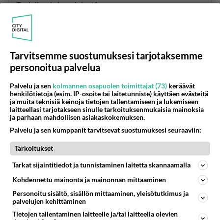
Todella ahdasmielestä.
On uimarantoja jossa on eriosastot kaikille ja
pitemmälle kun kävelee alkaa nudistiosasto ja
sukupuolivähemmistöjen osastot ja ei ole pakko
Tarvitsemme suostumuksesi tarjotaksemme
kävellä sinne asti jos ei pidä siitä meiningistä.
personoitua palvelua
Äänestä
Kommentoi
Palvelu ja sen
kolmannen osapuolen toimittajat (73)
keräävät
henkilötietoja (esim. IP-osoite tai laitetunniste) käyttäen evästeitä
ja muita teknisiä keinoja tietojen tallentamiseen ja lukemiseen
peepingtommi1
laitteellasi tarjotakseen sinulle tarkoituksenmukaisia mainoksia
ja parhaan mahdollisen asiakaskokemuksen.
2015-12-21 18:52:54
Palvelu ja sen kumppanit tarvitsevat suostumuksesi seuraaviin:
jatkot ravintolassa = pakosti K-18, kuten joka
vuosi ollut. Jos otat asiasta selkoa, niin näin on
Tarkoitukset
mennyt. Ja tuolloin on osa ravintoloista laskenut
Tarkat sijaintitiedot ja tunnistaminen laitetta skannaamalla
ikärajansa 20:stä 18:sta. Ja tottakai nuoremmat
Kohdennettu mainonta ja mainonnan mittaaminen
saavat pitää jatkoja, missä lukee että se olisi
kielletty? Viralliset jatkot ovat joka vuosi K-18,
Personoitu sisältö, sisällön mittaaminen, yleisötutkimus ja
palvelujen kehittäminen
koska ne ovat anniskeluravintolassa. Syytä
Tietojen tallentaminen laitteelle ja/tai laitteella olevien
asiasta lakia.