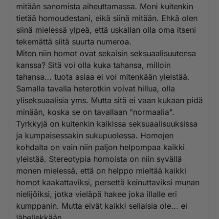
mitään sanomista aiheuttamassa. Moni kuitenkin
tietää homoudestani, eikä siinä mitään. Ehkä olen
siinä mielessä ylpeä, että uskallan olla oma itseni
tekemättä siitä suurta numeroa.
Miten niin homot ovat sekaisin seksuaalisuutensa
kanssa? Sitä voi olla kuka tahansa, milloin
tahansa... tuota asiaa ei voi mitenkään yleistää.
Samalla tavalla heterotkin voivat hillua, olla
yliseksuaalisia yms. Mutta sitä ei vaan kukaan pidä
minään, koska se on tavallaan "normaalia".
Tyrkkyjä on kuitenkin kaikissa seksuaalisuuksissa
ja kumpaisessakin sukupuolessa. Homojen
kohdalta on vain niin paljon helpompaa kaikki
yleistää. Stereotypia homoista on niin syvällä
monen mielessä, että on helppo mieltää kaikki
homot kaakattaviksi, persettä keinuttaviksi munan
nielijöiksi, jotka vieläpä hakee joka illalle eri
kumppanin. Mutta eivät kaikki sellaisia ole... ei
lähellekkään.