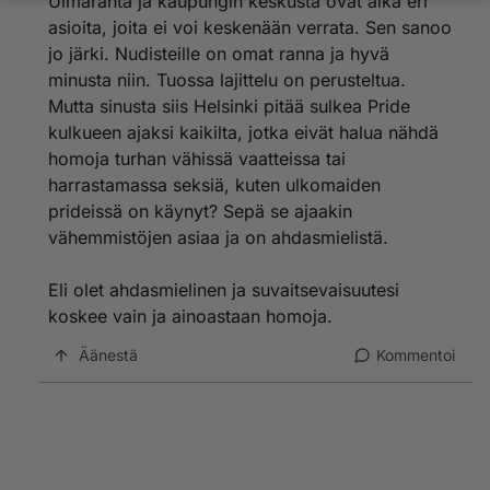
Uimaranta ja kaupungin keskusta ovat aika eri
asioita, joita ei voi keskenään verrata. Sen sanoo
jo järki. Nudisteille on omat ranna ja hyvä
minusta niin. Tuossa lajittelu on perusteltua.
Mutta sinusta siis Helsinki pitää sulkea Pride
kulkueen ajaksi kaikilta, jotka eivät halua nähdä
homoja turhan vähissä vaatteissa tai
harrastamassa seksiä, kuten ulkomaiden
prideissä on käynyt? Sepä se ajaakin
vähemmistöjen asiaa ja on ahdasmielistä.
Eli olet ahdasmielinen ja suvaitsevaisuutesi
koskee vain ja ainoastaan homoja.
Äänestä
Kommentoi