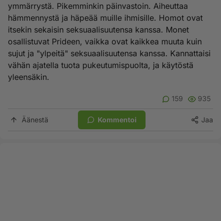
ymmärrystä. Pikemminkin päinvastoin. Aiheuttaa
hämmennystä ja häpeää muille ihmisille. Homot ovat
itsekin sekaisin seksuaalisuutensa kanssa. Monet
osallistuvat Prideen, vaikka ovat kaikkea muuta kuin
sujut ja "ylpeitä" seksuaalisuutensa kanssa. Kannattaisi
vähän ajatella tuota pukeutumispuolta, ja käytöstä
yleensäkin.
159
935
Äänestä
Kommentoi
Jaa