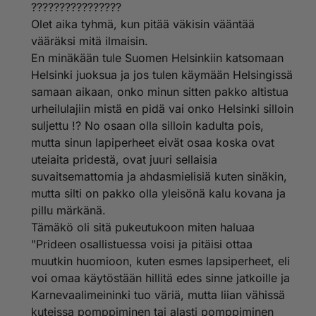
????????????????
Syytä asiasta lakia.
Olet aika tyhmä, kun pitää väkisin vääntää
vääräksi mitä ilmaisin.
Eli sinusta lapsiperheet ym ohikulkijat on pakko altistaa
suoranaiselle homoseksille, mitä Pride tietyissä maissa
En minäkään tule Suomen Helsinkiin katsomaan
on? Eli siis keskustassa ei saisi liikkua ketään tuona
Helsinki juoksua ja jos tulen käymään Helsingissä
aikana, joka ei suvaitse suoraa homoaktia, liikkua?
samaan aikaan, onko minun sitten pakko altistua
Siinä sinulle ahdasmielisyyttä. Juurihan sanoin, että
urheilulajiin mistä en pidä vai onko Helsinki silloin
jokainen pukeutukoon miten haluaa, ilmaiskoon omaa
suljettu !? No osaan olla silloin kadulta pois,
itseään. Silti on syytä muistaa, että tapahtuma myös
leimaa seksuaalivähemmistöjä. Eli kannattaa asiaa
mutta sinun lapiperheet eivät osaa koska ovat
siltäkin kantilta edes vähän miettiä. Silti Pride tuo
uteiaita pridestä, ovat juuri sellaisia
kivasti kaupunkiin karnevaalimeininkiä ja täällä
suvaitsemattomia ja ahdasmielisiä kuten sinäkin,
sentään vaatteet ovat päällä pysyneet. Joku raja pitää
mutta silti on pakko olla yleisönä kalu kovana ja
minusta tässäkin olla. Ainakin Jenkkien Prideä
pillu märkänä.
katsoessa voi vaan tuumata homman menneen jo ihan
liian pitkälle. Mutta se on heidän asiansa.
Tämäkö oli sitä pukeutukoon miten haluaa
"Prideen osallistuessa voisi ja pitäisi ottaa
Uimaranta ja kaupungin keskusta ovat aika eri asioita,
muutkin huomioon, kuten esmes lapsiperheet, eli
joita ei voi keskenään verrata. Sen sanoo jo järki.
voi omaa käytöstään hillitä edes sinne jatkoille ja
Nudisteille on omat ranna ja hyvä minusta niin. Tuossa
Karnevaalimeininki tuo väriä, mutta liian vähissä
lajittelu on perusteltua. Mutta sinusta siis Helsinki pitää
sulkea Pride kulkueen ajaksi kaikilta, jotka eivät halua
kuteissa pomppiminen tai alasti pomppiminen