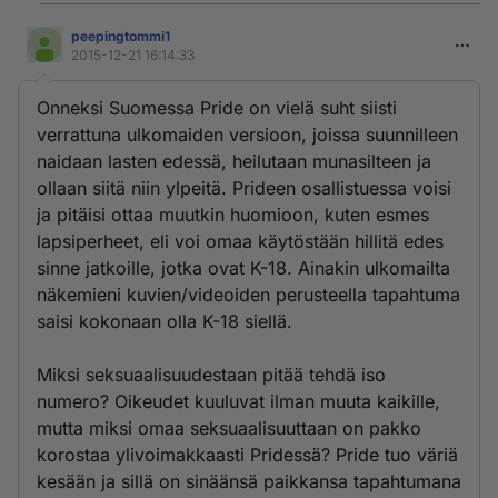
peepingtommi1
2015-12-21 16:14:33
Onneksi Suomessa Pride on vielä suht siisti
verrattuna ulkomaiden versioon, joissa suunnilleen
naidaan lasten edessä, heilutaan munasilteen ja
ollaan siitä niin ylpeitä. Prideen osallistuessa voisi
ja pitäisi ottaa muutkin huomioon, kuten esmes
lapsiperheet, eli voi omaa käytöstään hillitä edes
sinne jatkoille, jotka ovat K-18. Ainakin ulkomailta
näkemieni kuvien/videoiden perusteella tapahtuma
saisi kokonaan olla K-18 siellä.
Miksi seksuaalisuudestaan pitää tehdä iso
numero? Oikeudet kuuluvat ilman muuta kaikille,
mutta miksi omaa seksuaalisuuttaan on pakko
korostaa ylivoimakkaasti Pridessä? Pride tuo väriä
kesään ja sillä on sinäänsä paikkansa tapahtumana