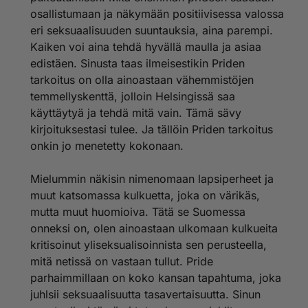
osallistumaan ja näkymään positiivisessa valossa
eri seksuaalisuuden suuntauksia, aina parempi.
Kaiken voi aina tehdä hyvällä maulla ja asiaa
edistäen. Sinusta taas ilmeisestikin Priden
tarkoitus on olla ainoastaan vähemmistöjen
temmellyskenttä, jolloin Helsingissä saa
käyttäytyä ja tehdä mitä vain. Tämä sävy
kirjoituksestasi tulee. Ja tällöin Priden tarkoitus
onkin jo menetetty kokonaan.
Mielummin näkisin nimenomaan lapsiperheet ja
muut katsomassa kulkuetta, joka on värikäs,
mutta muut huomioiva. Tätä se Suomessa
onneksi on, olen ainoastaan ulkomaan kulkueita
kritisoinut yliseksualisoinnista sen perusteella,
mitä netissä on vastaan tullut. Pride
parhaimmillaan on koko kansan tapahtuma, joka
juhlsii seksuaalisuutta tasavertaisuutta. Sinun