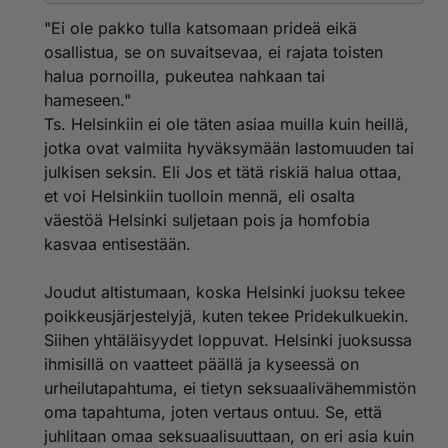
mitä ilmaisin.
En minäkään tule Suomen Helsinkiin katsomaan
"Ei ole pakko tulla katsomaan prideä eikä
Helsinki juoksua ja jos tulen käymään Helsingissä
osallistua, se on suvaitsevaa, ei rajata toisten
samaan aikaan, onko minun sitten pakko altistua
halua pornoilla, pukeutea nahkaan tai
urheilulajiin mistä en pidä vai onko Helsinki silloin
hameseen."
suljettu !? No osaan olla silloin kadulta pois, mutta
sinun lapiperheet eivät osaa koska ovat uteiaita
Ts. Helsinkiin ei ole täten asiaa muilla kuin heillä,
pridestä, ovat juuri sellaisia suvaitsemattomia ja
jotka ovat valmiita hyväksymään lastomuuden tai
ahdasmielisiä kuten sinäkin, mutta silti on pakko olla
julkisen seksin. Eli Jos et tätä riskiä halua ottaa,
yleisönä kalu kovana ja pillu märkänä.
et voi Helsinkiin tuolloin mennä, eli osalta
Tämäkö oli sitä pukeutukoon miten haluaa "Prideen
väestöä Helsinki suljetaan pois ja homfobia
osallistuessa voisi ja pitäisi ottaa muutkin huomioon,
kuten esmes lapsiperheet, eli voi omaa käytöstään
kasvaa entisestään.
hillitä edes sinne jatkoille ja Karnevaalimeininki tuo
väriä, mutta liian vähissä kuteissa pomppiminen tai
Joudut altistumaan, koska Helsinki juoksu tekee
alasti pomppiminen vaan on liikaa. Jos haluaa nahkaan
poikkeusjärjestelyjä, kuten tekee Pridekulkuekin.
pukeutua niin siitä vaan! Hienoa, jos sitäkin puolta
Siihen yhtäläisyydet loppuvat. Helsinki juoksussa
tuodaan esiin sopivassa mittasuhteessa."
Suosit vain postauksessasi nahkaan pukeutumisen.
ihmisillä on vaatteet päällä ja kyseessä on
Kyllä minä osaan suunnata reittini sellaiseksi, etten näe
urheilutapahtuma, ei tietyn seksuaalivähemmistön
sellaista tapahtumaan josta en pidä, mutta osaavatko
oma tapahtuma, joten vertaus ontuu. Se, että
lapsiperheet ? ja varmaankin juuri sille viikonlopulle he
juhlitaan omaa seksuaalisuuttaan, on eri asia kuin
voivat suunnata matkansa muualle ja onko pakko tulla