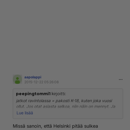
aapolappi
2015-12-22 05:26:08
peepingtommi1
kirjoitti:
jatkot ravintolassa = pakosti K-18, kuten joka vuosi
ollut. Jos otat asiasta selkoa, niin näin on mennyt. Ja
tuolloin on osa ravintoloista laskenut ikärajansa 20:stä
Lue lisää
18:sta. Ja tottakai nuoremmat saavat pitää jatkoja,
missä lukee että se olisi kielletty? Viralliset jatkot ovat
Missä sanoin, että Helsinki pitää sulkea
joka vuosi K-18, koska ne ovat anniskeluravintolassa.