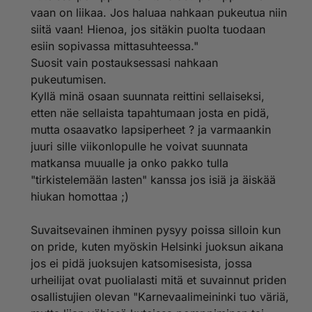
nähdä homoja turhan vähissä vaatteissa tai
vaan on liikaa. Jos haluaa nahkaan pukeutua niin
harrastamassa seksiä, kuten ulkomaiden prideissä on
siitä vaan! Hienoa, jos sitäkin puolta tuodaan
käynyt? Sepä se ajaakin vähemmistöjen asiaa ja on
esiin sopivassa mittasuhteessa."
ahdasmielistä.
Suosit vain postauksessasi nahkaan
Eli olet ahdasmielinen ja suvaitsevaisuutesi koskee
pukeutumisen.
vain ja ainoastaan homoja.
Kyllä minä osaan suunnata reittini sellaiseksi,
etten näe sellaista tapahtumaan josta en pidä,
mutta osaavatko lapsiperheet ? ja varmaankin
juuri sille viikonlopulle he voivat suunnata
matkansa muualle ja onko pakko tulla
"tirkistelemään lasten" kanssa jos isiä ja äiskää
hiukan homottaa ;)
Suvaitsevainen ihminen pysyy poissa silloin kun
on pride, kuten myöskin Helsinki juoksun aikana
jos ei pidä juoksujen katsomisesista, jossa
urheilijat ovat puolialasti mitä et suvainnut priden
osallistujien olevan "Karnevaalimeininki tuo väriä,