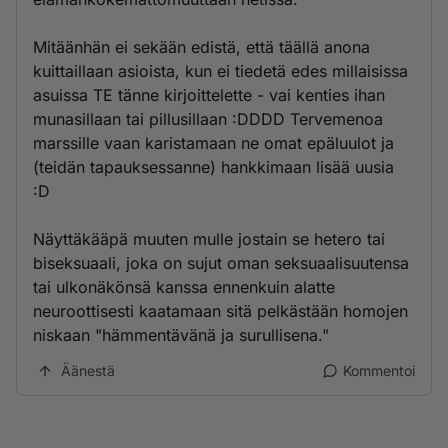
Mitäänhän ei sekään edistä, että täällä anona
kuittaillaan asioista, kun ei tiedetä edes millaisissa
asuissa TE tänne kirjoittelette - vai kenties ihan
munasillaan tai pillusillaan :DDDD Tervemenoa
marssille vaan karistamaan ne omat epäluulot ja
(teidän tapauksessanne) hankkimaan lisää uusia
:D
Näyttäkääpä muuten mulle jostain se hetero tai
biseksuaali, joka on sujut oman seksuaalisuutensa
tai ulkonäkönsä kanssa ennenkuin alatte
neuroottisesti kaatamaan sitä pelkästään homojen
niskaan "hämmentävänä ja surullisena."
Äänestä
Kommentoi