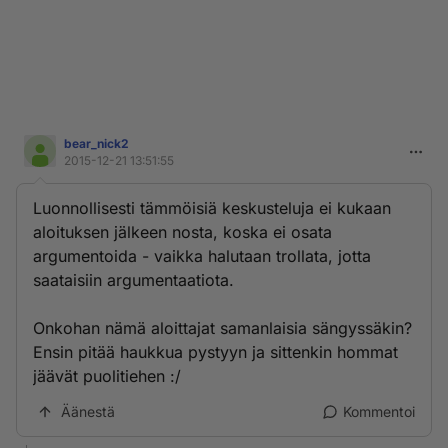
bear_nick2
2015-12-21 13:51:55
Luonnollisesti tämmöisiä keskusteluja ei kukaan
aloituksen jälkeen nosta, koska ei osata
argumentoida - vaikka halutaan trollata, jotta
saataisiin argumentaatiota.
Onkohan nämä aloittajat samanlaisia sängyssäkin?
Ensin pitää haukkua pystyyn ja sittenkin hommat
jäävät puolitiehen :/
Äänestä
Kommentoi