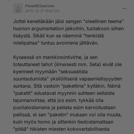
FilosofiESaarinen
2015-12-21 19:47:20
Jottei kenelläkään jäisi sangen "oleellinen teema"
huonon argumentation jalkoihin, tuotakoon siihen
lisäystä. Sikäli kun se näemmä "henkistä
mielipahaa" tuntuu avoimena jättävän.
Kyseessä on markkinointivirhe, ja sen
toteuttaneet tahot (ilmeisesti mm. Seta) eivät ole
kyenneet myymään "seksuaalista
suuntautumista" yksilöllisenä vapaamielisyyyden
suntana. Sitä vastoin "pakettina" kylläkin. Nämä
"paketit" edustavat myynnin suhteen sellaista
tajunnanvirtaa, että jos esim. tykkää olla
puolialostamana ja peilata esim karvoitustaan
peilissä, ei sen "paketin" mukaan voi olla muuta,
kuin myös homo ja sittenkin tiedostamattaan
"pitää" hikisten miesten kokovartalollisesta