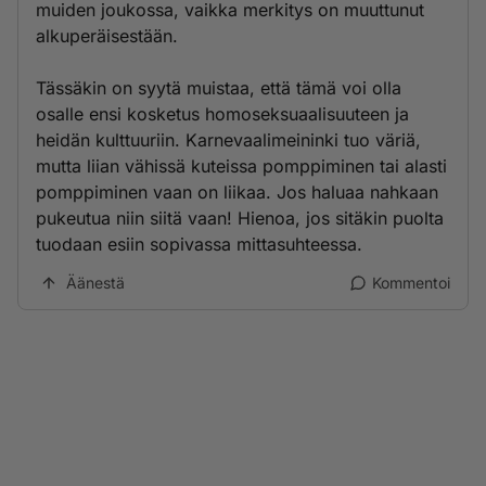
muiden joukossa, vaikka merkitys on muuttunut
alkuperäisestään.
Tässäkin on syytä muistaa, että tämä voi olla
osalle ensi kosketus homoseksuaalisuuteen ja
heidän kulttuuriin. Karnevaalimeininki tuo väriä,
mutta liian vähissä kuteissa pomppiminen tai alasti
pomppiminen vaan on liikaa. Jos haluaa nahkaan
pukeutua niin siitä vaan! Hienoa, jos sitäkin puolta
tuodaan esiin sopivassa mittasuhteessa.
Äänestä
Kommentoi