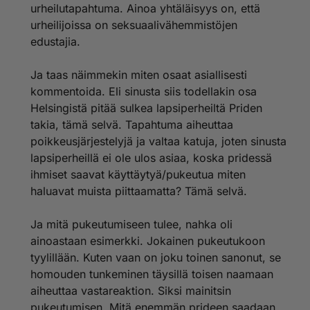
urheilutapahtuma. Ainoa yhtäläisyys on, että
"tirkistelemään lasten" kanssa jos isiä ja äiskää hiukan
homottaa ;)
urheilijoissa on seksuaalivähemmistöjen
edustajia.
Suvaitsevainen ihminen pysyy poissa silloin kun on
pride, kuten myöskin Helsinki juoksun aikana jos ei
Ja taas näimmekin miten osaat asiallisesti
pidä juoksujen katsomisesista, jossa urheilijat ovat
kommentoida. Eli sinusta siis todellakin osa
puolialasti mitä et suvainnut priden osallistujien olevan
"Karnevaalimeininki tuo väriä, mutta liian vähissä
Helsingistä pitää sulkea lapsiperheiltä Priden
kuteissa pomppiminen tai alasti pomppiminen vaan on
takia, tämä selvä. Tapahtuma aiheuttaa
liikaa."
poikkeusjärjestelyjä ja valtaa katuja, joten sinusta
lapsiperheillä ei ole ulos asiaa, koska pridessä
En myöskään missään sanonut, että muut pitää
ihmiset saavat käyttäytyä/pukeutua miten
altistaa pridelle ja mitä siinä tapahtuu.
haluavat muista piittaamatta? Tämä selvä.
Viimeinen lauseesi tuokin oivasti ilmi suhtautumisesi
homoja kohtaan ja tunnettua onkin, että olet
Ja mitä pukeutumiseen tulee, nahka oli
ylivoimaisin homojen haukkuja suomi24:ssä ja
ainoastaan esimerkki. Jokainen pukeutukoon
qruiserissa.
tyylillään. Kuten vaan on joku toinen sanonut, se
homouden tunkeminen täysillä toisen naamaan
aiheuttaa vastareaktion. Siksi mainitsin
pukeutumisen. Mitä enemmän prideen saadaan