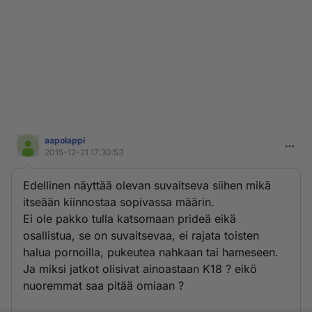
aapolappi
2015-12-21 17:30:53
Edellinen näyttää olevan suvaitseva siihen mikä
itseään kiinnostaa sopivassa määrin.
Ei ole pakko tulla katsomaan prideä eikä
osallistua, se on suvaitsevaa, ei rajata toisten
halua pornoilla, pukeutea nahkaan tai hameseen.
Ja miksi jatkot olisivat ainoastaan K18 ? eikö
nuoremmat saa pitää omiaan ?