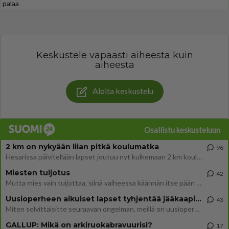
palaa
Keskustele vapaasti aiheesta kuin
aiheesta
Aloita keskustelu
Osallistu keskusteluun
2 km on nykyään liian pitkä koulumatka
96
Hesarissa päivitellään lapset joutuu nyt kulkemaan 2 km kouluun jösses. Ruostefillarilla tuo matka menee vaikka miten äk
Miesten tuijotus
42
Mutta mies vain tuijottaa, siinä vaiheessa käännän itse pään pois. Mikä juttu? Yleensä jos joku tuijottaa tai katsoo, hä
Uusioperheen aikuiset lapset tyhjentää jääkaapin käydessään
43
Miten selvittäisitte seuraavan ongelman, meillä on uusioperhe, minulla teini-ikäiset lapset ja puolisolla aikuiset, jotk
GALLUP: Mikä on arkiruokabravuurisi?
17