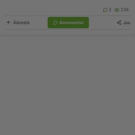
2
238
Äänestä
Kommentoi
Jaa