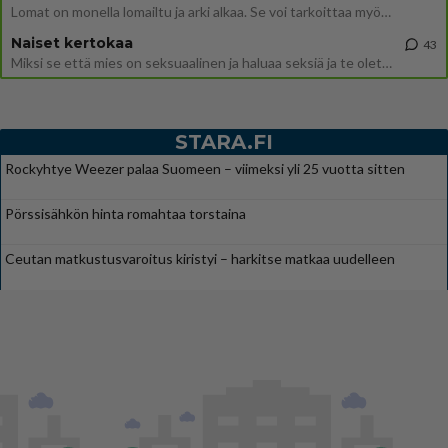
Lomat on monella lomailtu ja arki alkaa. Se voi tarkoittaa myös sitä, että grillailut on grillattu ja palataan arjen ruo
Naiset kertokaa
43
Miksi se että mies on seksuaalinen ja haluaa seksiä ja te olette hänen mielestänne haluttava on vastenmielistä? Mikä sii
STARA.FI
Rockyhtye Weezer palaa Suomeen – viimeksi yli 25 vuotta sitten
Pörssisähkön hinta romahtaa torstaina
Ceutan matkustusvaroitus kiristyi – harkitse matkaa uudelleen