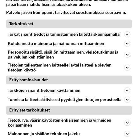
06.08.2026 09:02
Maailman menoa
ja parhaan mahdollisen asiakaskokemuksen.
Palvelu ja sen kumppanit tarvitsevat suostumuksesi seuraaviin:
48
Onko kaivattusi
671
Kummallinen jossakin suhteessa?
Tarkoitukset
05.08.2026 17:47
Ikävä
Tarkat sijaintitiedot ja tunnistaminen laitetta skannaamalla
73
Mies, olenko ymmärtänyt oikein?
Kohdennettu mainonta ja mainonnan mittaaminen
625
Ystävyys/salainen suhde/molemmat ovat täysin poissuljettuja asioita? Nainen
Personoitu sisältö, sisällön mittaaminen, yleisötutkimus ja
05.08.2026 11:40
Ikävä
palvelujen kehittäminen
92
Tietojen tallentaminen laitteelle ja/tai laitteella olevien
Kiteen Pallon superpesisjoukkue pelaa huumeiden vaikutuksen alaisena
tietojen käyttö
621
Huumerikos. Yleisesti uskotaan, että se seikka, että eräs KiPan pelaaja kärähtää huumeista, on vain jäävuoren huippu. M
05.08.2026 03:21
Kitee
Erityisominaisuudet
463
Tarkkojen sijaintitietojen käyttäminen
Perussuomalaisten kannatus nousi rytinällä Ylen tänään julkaisemassa tuoreimmassa gallup-kyselyssä.
605
https://yle.fi/a/74-20239449 Perussuomalaisilla hurja- ja ylivoimaisesti suurin nousu tässä uudessa Ylen gallupissa. Kyl
Tunnista laitteet aktiivisesti pyydettyjen tietojen perusteella
06.08.2026 03:24
Maailman menoa
Erityiset tarkoitukset
38
Kauanko olet kaivannut kaivattuasi ja
Tietoturva, väärinkäytösten ehkäiseminen ja virheiden
592
koska hänet löysit?
korjaaminen
05.08.2026 17:19
Ikävä
Mainonnan ja sisällön tekninen jakelu