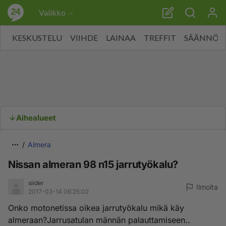
Valikko
KESKUSTELU
VIIHDE
LAINAA
TREFFIT
SÄÄNNÖT
Aihealueet
Almera
Nissan almeran 98 n15 jarrutyökalu?
siider
Ilmoita
2017-03-14 06:25:02
Onko motonetissa oikea jarrutyökalu mikä käy
almeraan?Jarrusatulan männän palauttamiseen..