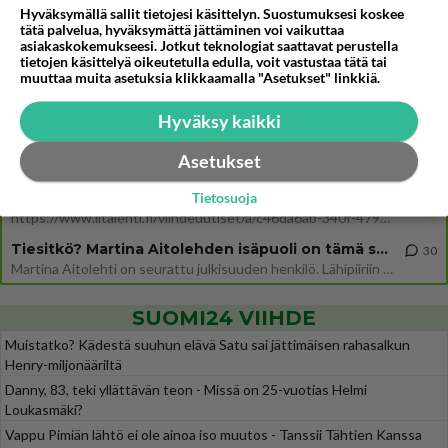
Osallistu keskusteluun
Hyväksymällä sallit tietojesi käsittelyn. Suostumuksesi koskee
tätä palvelua, hyväksymättä jättäminen voi vaikuttaa
Jos SDP ei voita reilusti, persut kumoavat demokratian Suomesta
asiakaskokemukseesi. Jotkut teknologiat saattavat perustella
444
tietojen käsittelyä oikeutetulla edulla, voit vastustaa tätä tai
Näin tekisi ainakin Rydman seuratessaan idolinsa Trumpin mallia https://www.is.fi/politiikka/art-2000012187244.html
muuttaa muita asetuksia klikkaamalla "Asetukset" linkkiä.
Uuden TTK-juontajan ympärillä epätietoisuus sakenee - Nyt MTV hämmentää soppaa
31
TTK tulee taas tänä syksynä. Ohjelman uudet tähtioppilaat julkistetaan torstaina 6. elokuuta klo 14 alkavassa lehdistö
Hyväksy kaikki
Mitä tuot pöytään parisuhteessa?
429
Asetukset
Siinäpä se kysymys on otsikossa. Mitäpä siis tuot/toisit pöytään parisuhteessa? Oletko mies vai nainen? Koetko sen mitä
Martinan bisneksillä ei mene hyvin
Tietosuoja
307
https://www.iltalehti.fi/viihdeuutiset/a/c46da6ab-340f-4790-aaa7-0865eed2336 Yrityksen konkurssihakemus on tullut kärä
Tiesitkö? Martina Aitolehden isäpuoli on tämä suosittu laulaja
30
Martina Aitolehti on seurattu julkisuuden henkilö. Lähipiiriin mahtuu muitakin tunnettuja henkilöitä. Tiesitkö, että Ma
SUOMI24 VIIHDE
Muistatko? Kädestä suuhun elävä Satu sai jättimäisen rahasalkun
Henry-miljonääriltä
Danny, 83, teki yllättävän teon - Missä on 25-vuotias Helmi
Loukasmäki?
Vappu Pimiän lähtö ei ole ainoa iso muutos - Tanssii Tähtien Kanssa