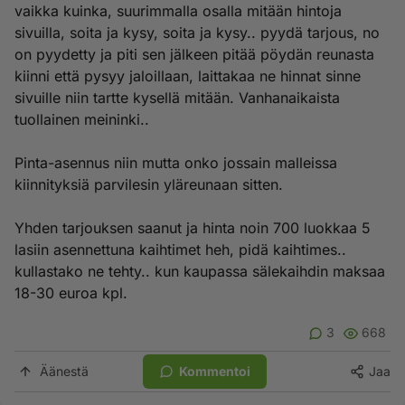
vaikka kuinka, suurimmalla osalla mitään hintoja
sivuilla, soita ja kysy, soita ja kysy.. pyydä tarjous, no
on pyydetty ja piti sen jälkeen pitää pöydän reunasta
kiinni että pysyy jaloillaan, laittakaa ne hinnat sinne
sivuille niin tartte kysellä mitään. Vanhanaikaista
tuollainen meininki..
Pinta-asennus niin mutta onko jossain malleissa
kiinnityksiä parvilesin yläreunaan sitten.
Yhden tarjouksen saanut ja hinta noin 700 luokkaa 5
lasiin asennettuna kaihtimet heh, pidä kaihtimes..
kullastako ne tehty.. kun kaupassa sälekaihdin maksaa
18-30 euroa kpl.
3
668
Äänestä
Kommentoi
Jaa