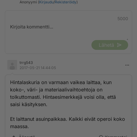
Anonyymi (
Kirjaudu
/
Rekisteröidy
)
5000
Lähetä
trrg543
2017-05-21 14:44:05
Hintalaskuria on varmaan vaikea laittaa, kun
koko-, väri- ja materiaalivaihtoehtoja on
tolkuttomasti. Hintaesimerkkejä voisi olla, että
saisi käsityksen.
Et laittanut asuinpaikkaa. Kaikki eivät operoi koko
maassa.