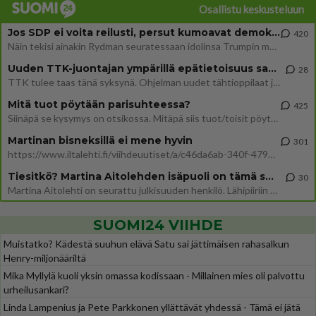
Osallistu keskusteluun
Jos SDP ei voita reilusti, persut kumoavat demokratian Suomesta
420
Näin tekisi ainakin Rydman seuratessaan idolinsa Trumpin mallia https://www.is.fi/politiikka/art-2000012187244.html
Uuden TTK-juontajan ympärillä epätietoisuus sakenee - Nyt MTV hämmentää soppaa
28
TTK tulee taas tänä syksynä. Ohjelman uudet tähtioppilaat julkistetaan torstaina 6. elokuuta klo 14 alkavassa lehdistö
Mitä tuot pöytään parisuhteessa?
425
Siinäpä se kysymys on otsikossa. Mitäpä siis tuot/toisit pöytään parisuhteessa? Oletko mies vai nainen? Koetko sen mitä
Martinan bisneksillä ei mene hyvin
301
https://www.iltalehti.fi/viihdeuutiset/a/c46da6ab-340f-4790-aaa7-0865eed2336 Yrityksen konkurssihakemus on tullut kärä
Tiesitkö? Martina Aitolehden isäpuoli on tämä suosittu laulaja
30
Martina Aitolehti on seurattu julkisuuden henkilö. Lähipiiriin mahtuu muitakin tunnettuja henkilöitä. Tiesitkö, että Ma
SUOMI24 VIIHDE
Muistatko? Kädestä suuhun elävä Satu sai jättimäisen rahasalkun
Henry-miljonääriltä
Mika Myllylä kuoli yksin omassa kodissaan - Millainen mies oli palvottu
urheilusankari?
Linda Lampenius ja Pete Parkkonen yllättävät yhdessä - Tämä ei jätä