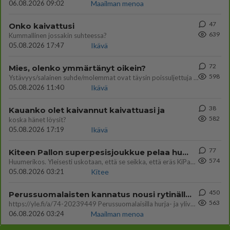
06.08.2026 09:02
Maailman menoa
47
Onko kaivattusi
639
Kummallinen jossakin suhteessa?
05.08.2026 17:47
Ikävä
72
Mies, olenko ymmärtänyt oikein?
598
Ystävyys/salainen suhde/molemmat ovat täysin poissuljettuja asioita? Nainen
05.08.2026 11:40
Ikävä
38
Kauanko olet kaivannut kaivattuasi ja
582
koska hänet löysit?
05.08.2026 17:19
Ikävä
77
Kiteen Pallon superpesisjoukkue pelaa huumeiden vaikutuksen alaisena
574
Huumerikos. Yleisesti uskotaan, että se seikka, että eräs KiPan pelaaja kärähtää huumeista, on vain jäävuoren huippu. M
05.08.2026 03:21
Kitee
450
Perussuomalaisten kannatus nousi rytinällä Ylen tänään julkaisemassa tuoreimmassa gallup-kyselyssä.
563
https://yle.fi/a/74-20239449 Perussuomalaisilla hurja- ja ylivoimaisesti suurin nousu tässä uudessa Ylen gallupissa. Kyl
06.08.2026 03:24
Maailman menoa