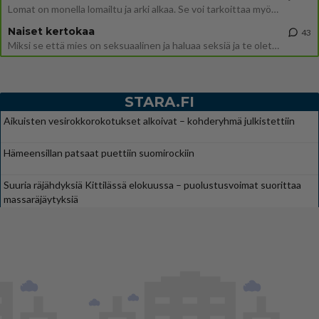
Lomat on monella lomailtu ja arki alkaa. Se voi tarkoittaa myös sitä, että grillailut on grillattu ja palataan arjen ruo
Naiset kertokaa
43
Miksi se että mies on seksuaalinen ja haluaa seksiä ja te olette hänen mielestänne haluttava on vastenmielistä? Mikä sii
STARA.FI
Aikuisten vesirokkorokotukset alkoivat – kohderyhmä julkistettiin
Hämeensillan patsaat puettiin suomirockiin
Suuria räjähdyksiä Kittilässä elokuussa – puolustusvoimat suorittaa
massaräjäytyksiä