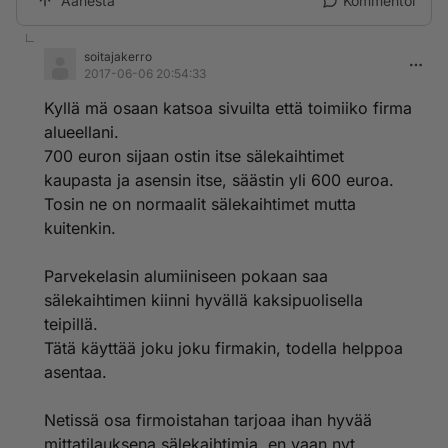
Äänestä
Kommentoi
soitajakerro
2017-06-06 20:54:33
Kyllä mä osaan katsoa sivuilta että toimiiko firma
alueellani.
700 euron sijaan ostin itse sälekaihtimet
kaupasta ja asensin itse, säästin yli 600 euroa.
Tosin ne on normaalit sälekaihtimet mutta
kuitenkin.
Parvekelasin alumiiniseen pokaan saa
sälekaihtimen kiinni hyvällä kaksipuolisella
teipillä.
Tätä käyttää joku joku firmakin, todella helppoa
asentaa.
Netissä osa firmoistahan tarjoaa ihan hyvää
mittatilauksena sälekaihtimia, en vaan nyt