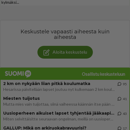
kylmäksi...
Keskustele vapaasti aiheesta kuin
aiheesta
Aloita keskustelu
Osallistu keskusteluun
2 km on nykyään liian pitkä koulumatka
95
Hesarissa päivitellään lapset joutuu nyt kulkemaan 2 km kouluun jösses. Ruostefillarilla tuo matka menee vaikka miten äk
Miesten tuijotus
41
Mutta mies vain tuijottaa, siinä vaiheessa käännän itse pään pois. Mikä juttu? Yleensä jos joku tuijottaa tai katsoo, hä
Uusioperheen aikuiset lapset tyhjentää jääkaapin käydessään
43
Miten selvittäisitte seuraavan ongelman, meillä on uusioperhe, minulla teini-ikäiset lapset ja puolisolla aikuiset, jotk
GALLUP: Mikä on arkiruokabravuurisi?
17