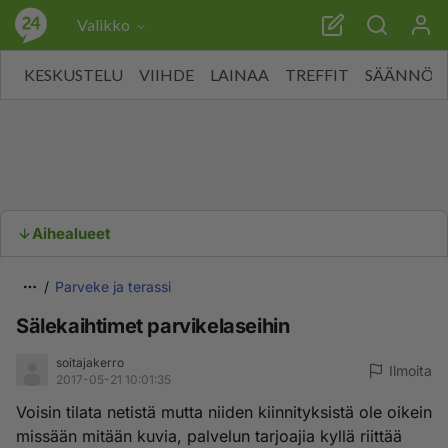
Valikko
KESKUSTELU
VIIHDE
LAINAA
TREFFIT
SÄÄNNÖT
Aihealueet
Parveke ja terassi
Sälekaihtimet parvikelaseihin
soitajakerro
Ilmoita
2017-05-21 10:01:35
Voisin tilata netistä mutta niiden kiinnityksistä ole oikein
missään mitään kuvia, palvelun tarjoajia kyllä riittää