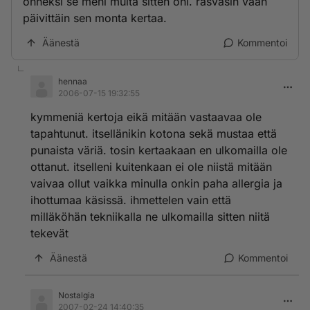
onneksi se meni multa sitten ohi. rasvasin vaan
päivittäin sen monta kertaa.
Äänestä
Kommentoi
hennaa
2006-07-15 19:32:55
kymmeniä kertoja eikä mitään vastaavaa ole
tapahtunut. itsellänikin kotona sekä mustaa että
punaista väriä. tosin kertaakaan en ulkomailla ole
ottanut. itselleni kuitenkaan ei ole niistä mitään
vaivaa ollut vaikka minulla onkin paha allergia ja
ihottumaa käsissä. ihmettelen vain että
milläköhän tekniikalla ne ulkomailla sitten niitä
tekevät
Äänestä
Kommentoi
Nostalgia
2007-02-24 14:40:35