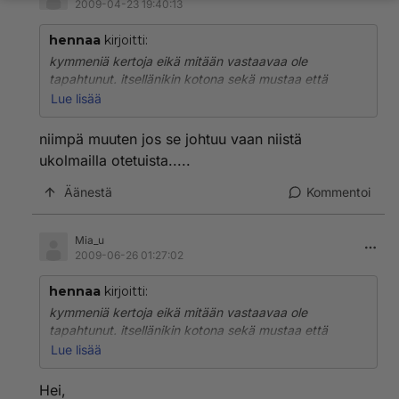
2009-04-23 19:40:13
hennaa
kirjoitti:
kymmeniä kertoja eikä mitään vastaavaa ole
tapahtunut. itsellänikin kotona sekä mustaa että
punaista väriä. tosin kertaakaan en ulkomailla ole
Lue lisää
ottanut. itselleni kuitenkaan ei ole niistä mitään vaivaa
ollut vaikka minulla onkin paha allergia ja ihottumaa
niimpä muuten jos se johtuu vaan niistä
käsissä. ihmettelen vain että milläköhän tekniikalla ne
ukolmailla otetuista.....
ulkomailla sitten niitä tekevät
Äänestä
Kommentoi
Mia_u
2009-06-26 01:27:02
hennaa
kirjoitti:
kymmeniä kertoja eikä mitään vastaavaa ole
tapahtunut. itsellänikin kotona sekä mustaa että
punaista väriä. tosin kertaakaan en ulkomailla ole
Lue lisää
ottanut. itselleni kuitenkaan ei ole niistä mitään vaivaa
ollut vaikka minulla onkin paha allergia ja ihottumaa
Hei,