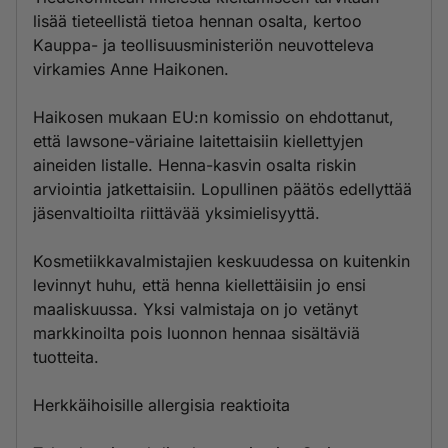
lisää tieteellistä tietoa hennan osalta, kertoo
Kauppa- ja teollisuusministeriön neuvotteleva
virkamies Anne Haikonen.
Haikosen mukaan EU:n komissio on ehdottanut,
että lawsone-väriaine laitettaisiin kiellettyjen
aineiden listalle. Henna-kasvin osalta riskin
arviointia jatkettaisiin. Lopullinen päätös edellyttää
jäsenvaltioilta riittävää yksimielisyyttä.
Kosmetiikkavalmistajien keskuudessa on kuitenkin
levinnyt huhu, että henna kiellettäisiin jo ensi
maaliskuussa. Yksi valmistaja on jo vetänyt
markkinoilta pois luonnon hennaa sisältäviä
tuotteita.
Herkkäihoisille allergisia reaktioita