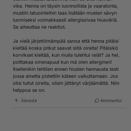
vika. Henna on täysin luonnollista ja vaaratonta,
mustiin tatuointeihin taas lisätään mustan sävyn
luomiseksi voimakkaasti allergisoivaa hiusväriä.
Se aiheuttaa ne reaktiot.
Ja vielä järjettömämpää sanoa että henna pitäisi
kieltää koska jotkut saavat siitä oireita! Pitäisikö
korvikset kieltää, kun mulla tulehtui reiät? Ja hei,
polttakaa omenapuut kun mä olen allerginen!
Itsellenikin tehtiien ennen hiusten hennausta testi
jossa ainetta pistettiin käteen vaikuttamaan. Jos
olisi tullut oireita, olisin jättänyt värjäämättä. Niin
helppoa se on.
Äänestä
Kommentoi