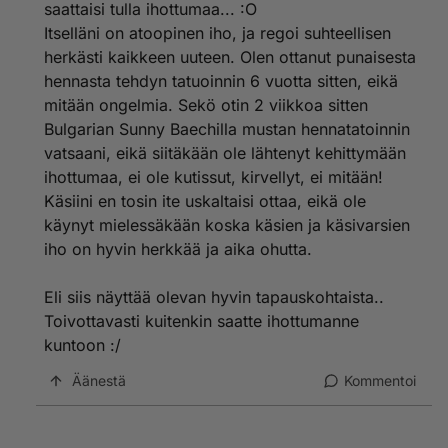
saattaisi tulla ihottumaa... :O
Itselläni on atoopinen iho, ja regoi suhteellisen
herkästi kaikkeen uuteen. Olen ottanut punaisesta
hennasta tehdyn tatuoinnin 6 vuotta sitten, eikä
mitään ongelmia. Sekö otin 2 viikkoa sitten
Bulgarian Sunny Baechilla mustan hennatatoinnin
vatsaani, eikä siitäkään ole lähtenyt kehittymään
ihottumaa, ei ole kutissut, kirvellyt, ei mitään!
Käsiini en tosin ite uskaltaisi ottaa, eikä ole
käynyt mielessäkään koska käsien ja käsivarsien
iho on hyvin herkkää ja aika ohutta.
Eli siis näyttää olevan hyvin tapauskohtaista..
Toivottavasti kuitenkin saatte ihottumanne
kuntoon :/
Äänestä
Kommentoi