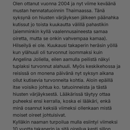
Olen ottanut vuonna 2004 ja nyt viime keväänä
mustan hennatatuoinnin Thaimaassa. Tänä
syksynä on hiusten värjäyksen jälkeen päänahka
kutissut jo toista kuukautta välillä pahastikin
(aiemminkin kyllä vaalennusaineesta samaa
oiretta, mutta se onkin vahvempaa kamaa).
Hilseilyä ei ole. Kuukausi takaperin heräsin yöllä
kun ylähuuli oli turvonnut isommaksi kuin
Angelina Joliella, eilen aamulla peilistä näkyi
tuplaksi turvonnut alahuuli. Myös keskikehossa ja
reisissä on monena päivänä nyt syksyn aikana
ollut kutisevia turvonneita kohtia. Aloin epäillä
itse voisiko johtua ko. tatuoinneista ja tästä
hiusten värjäyksestä. Lääkärissä täytyy ottaa
puheeksi ensi kerralla, koska ei lääkäri, enkä
minä osannut keksiä viimeksi ollenkaan mistä
moiset oireet johtuisivat.
Kylläkin naaman turpoilua mulla esiintyi viimeksi
10 vuotta takaperin ja sitä oireilua kesti sillon