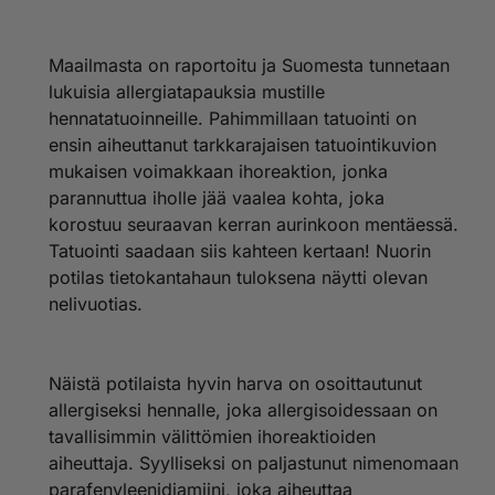
Maailmasta on raportoitu ja Suomesta tunnetaan
lukuisia allergiatapauksia mustille
hennatatuoinneille. Pahimmillaan tatuointi on
ensin aiheuttanut tarkkarajaisen tatuointikuvion
mukaisen voimakkaan ihoreaktion, jonka
parannuttua iholle jää vaalea kohta, joka
korostuu seuraavan kerran aurinkoon mentäessä.
Tatuointi saadaan siis kahteen kertaan! Nuorin
potilas tietokantahaun tuloksena näytti olevan
nelivuotias.
Näistä potilaista hyvin harva on osoittautunut
allergiseksi hennalle, joka allergisoidessaan on
tavallisimmin välittömien ihoreaktioiden
aiheuttaja. Syylliseksi on paljastunut nimenomaan
parafenyleenidiamiini, joka aiheuttaa