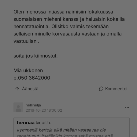
käsissä. ihmettelen vain että milläköhän tekniikalla ne
ulkomailla sitten niitä tekevät
Olen menossa intiassa naimisiin lokakuussa
suomalaisen mieheni kanssa ja haluaisin kokeilla
hennatatuointia. Olisitko valmis tekemään
sellaisen minulle korvasausta vastaan ja omalla
vastuullani.
soita jos kiinnostut.
Mia ukkonen
p.050 3642000
Äänestä
Kommentoi
nellihelja
2016-10-20 18:00:02
hennaa
kirjoitti:
kymmeniä kertoja eikä mitään vastaavaa ole
tapahtunut. itsellänikin kotona sekä mustaa että