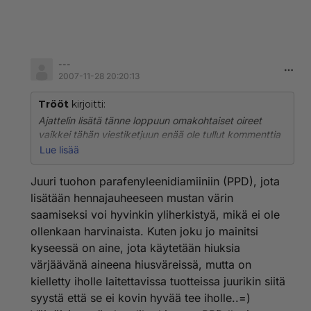
---
2007-11-28 20:20:13
Trööt
kirjoitti:
Ajattelin lisätä tänne loppuun omakohtaiset oireet
vaikkei tähän viestiketjuun enää ole tullut kommenttia
piiiitkään aikaan..
Lue lisää
Olen ottanut vuonna 2004 ja nyt viime keväänä
mustan hennatatuoinnin Thaimaassa. Tänä syksynä on
Juuri tuohon parafenyleenidiamiiniin (PPD), jota
hiusten värjäyksen jälkeen päänahka kutissut jo toista
lisätään hennajauheeseen mustan värin
kuukautta välillä pahastikin (aiemminkin kyllä
saamiseksi voi hyvinkin yliherkistyä, mikä ei ole
vaalennusaineesta samaa oiretta, mutta se onkin
ollenkaan harvinaista. Kuten joku jo mainitsi
vahvempaa kamaa). Hilseilyä ei ole. Kuukausi
takaperin heräsin yöllä kun ylähuuli oli turvonnut
kyseessä on aine, jota käytetään hiuksia
isommaksi kuin Angelina Joliella, eilen aamulla peilistä
värjäävänä aineena hiusväreissä, mutta on
näkyi tuplaksi turvonnut alahuuli. Myös keskikehossa
kielletty iholle laitettavissa tuotteissa juurikin siitä
ja reisissä on monena päivänä nyt syksyn aikana ollut
syystä että se ei kovin hyvää tee iholle..=)
kutisevia turvonneita kohtia. Aloin epäillä itse voisiko