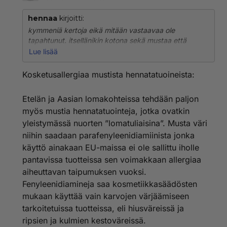
hennaa
kirjoitti:
kymmeniä kertoja eikä mitään vastaavaa ole
tapahtunut. itsellänikin kotona sekä mustaa että
punaista väriä. tosin kertaakaan en ulkomailla ole
Lue lisää
ottanut. itselleni kuitenkaan ei ole niistä mitään vaivaa
ollut vaikka minulla onkin paha allergia ja ihottumaa
Kosketusallergiaa mustista hennatatuoineista:
käsissä. ihmettelen vain että milläköhän tekniikalla ne
ulkomailla sitten niitä tekevät
Etelän ja Aasian lomakohteissa tehdään paljon
myös mustia hennatatuointeja, jotka ovatkin
yleistymässä nuorten ”lomatuliaisina”. Musta väri
niihin saadaan parafenyleenidiamiinista jonka
käyttö ainakaan EU-maissa ei ole sallittu iholle
pantavissa tuotteissa sen voimakkaan allergiaa
aiheuttavan taipumuksen vuoksi.
Fenyleenidiamineja saa kosmetiikkasäädösten
mukaan käyttää vain karvojen värjäämiseen
tarkoitetuissa tuotteissa, eli hiusväreissä ja
ripsien ja kulmien kestoväreissä.