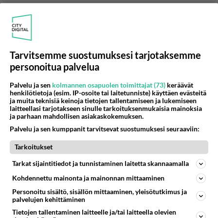
Vaikka Suomessa ei saisi tehdä mustia
hennatatuointeja, näyttää niitä jonkin verran
olevan meilläkin markkinoilla. Katsaus netissä
paljasti, että erityisesti monissa
Tarvitsemme suostumuksesi tarjotaksemme
nuorisotapahtumissa hennatatuointien tekeminen
personoitua palvelua
näytti olevan yleistä ja kuvista päätellen tatuoinnit
olivat mustia…
Palvelu ja sen
kolmannen osapuolen toimittajat (73)
keräävät
henkilötietoja (esim. IP-osoite tai laitetunniste) käyttäen evästeitä
ja muita teknisiä keinoja tietojen tallentamiseen ja lukemiseen
laitteellasi tarjotakseen sinulle tarkoituksenmukaisia mainoksia
ja parhaan mahdollisen asiakaskokemuksen.
Eli käytännön neuvoja väliaikaisista tatuoinneista
Palvelu ja sen kumppanit tarvitsevat suostumuksesi seuraaviin:
haaveilevalle: jos hankit hennatatuoinnin, katso,
että sen väri on punaisenruskea. Jos näet
Tarkoitukset
asianmukaisen tuotepakkauksen,
Tarkat sijaintitiedot ja tunnistaminen laitetta skannaamalla
tuoteselosteessa pitäisi lukea: Lawsonia Inermis
(henna). Väriltään hennajauhe on vihertävää.
Kohdennettu mainonta ja mainonnan mittaaminen
Parafenyleenidiamiini esiintyy tuotteissa nimellä
Personoitu sisältö, sisällön mittaaminen, yleisötutkimus ja
p-Phenylenediamine. Lisätietoja
palvelujen kehittäminen
hennatatuoinneista löytyy www.hennapage.com
Tietojen tallentaminen laitteelle ja/tai laitteella olevien