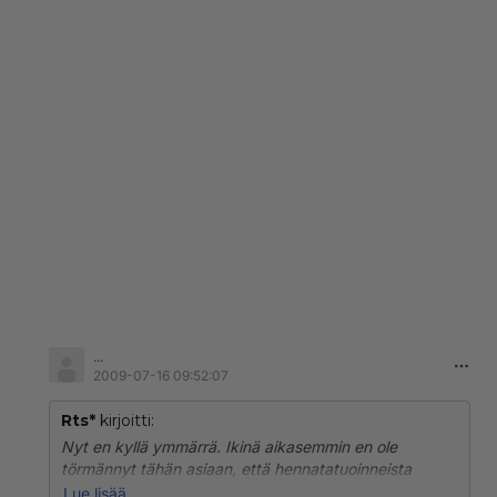
...
2009-07-16 09:52:07
Rts*
kirjoitti:
Nyt en kyllä ymmärrä. Ikinä aikasemmin en ole
törmännyt tähän asiaan, että hennatatuoinneista
saattaisi tulla ihottumaa... :O
Lue lisää