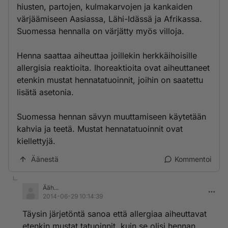
hiusten, partojen, kulmakarvojen ja kankaiden
värjäämiseen Aasiassa, Lähi-Idässä ja Afrikassa.
Suomessa hennalla on värjätty myös villoja.
Henna saattaa aiheuttaa joillekin herkkäihoisille
allergisia reaktioita. Ihoreaktioita ovat aiheuttaneet
etenkin mustat hennatatuoinnit, joihin on saatettu
lisätä asetonia.
Suomessa hennan sävyn muuttamiseen käytetään
kahvia ja teetä. Mustat hennatatuoinnit ovat
kiellettyjä.
Äänestä
Kommentoi
Ääh...
2014-06-29 10:14:39
Täysin järjetöntä sanoa että allergiaa aiheuttavat
etenkin mustat tatuoinnit, kuin se olisi hennan