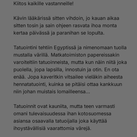
Kiitos kaikille vastanneille!
Kävin lääkärissä sitten vihdoin, jo kauan aikaa
sitten tosin ja sain ohjeen rasvata ihoa monta
kertaa päivässä ja paranihan se lopulta.
Tatuointini tehtiin Egyptissä ja nimenomaan tuolla
mustalla värillä. Matkatoimiston papereissakin
varoiteltiin tatuoinneista, mutta kun näin niitä joka
puolella, jopa lapsilla, innostuin ja otin. En ota
enää. Jopa kaveritkin vitsailee vieläkin aiheesta
hennatatuointi, kuinka se pitäisi ottaa kankkuun
niin johan muistais lomailleensa...
Tatuoinnit ovat kauniita, mutta teen varmasti
omani tulevaisuudessa ihan kotosuomessa
asiansa osaavalla tatuoijalla joka käyttää
ihoystävällisiä vaarattomia värejä.