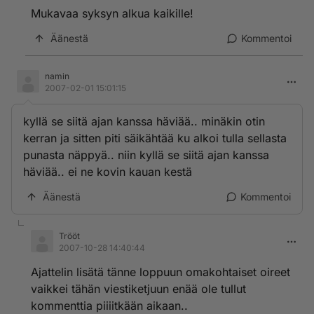
Mukavaa syksyn alkua kaikille!
Äänestä
Kommentoi
namin
2007-02-01 15:01:15
kyllä se siitä ajan kanssa häviää.. minäkin otin
kerran ja sitten piti säikähtää ku alkoi tulla sellasta
punasta näppyä.. niin kyllä se siitä ajan kanssa
häviää.. ei ne kovin kauan kestä
Äänestä
Kommentoi
Trööt
2007-10-28 14:40:44
Ajattelin lisätä tänne loppuun omakohtaiset oireet
vaikkei tähän viestiketjuun enää ole tullut
kommenttia piiiitkään aikaan..