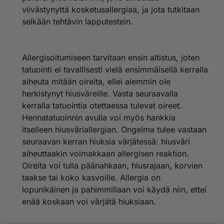
viivästynyttä kosketusallergiaa, ja jota tutkitaan
selkään tehtävin lapputestein.
Allergisoitumiseen tarvitaan ensin altistus, joten
tatuointi ei tavallisesti vielä ensimmäisellä kerralla
aiheuta mitään oireita, ellei aiemmin ole
herkistynyt hiusväreille. Vasta seuraavalla
kerralla tatuointia otettaessa tulevat oireet.
Hennatatuoinnin avulla voi myös hankkia
itselleen hiusväriallergian. Ongelma tulee vastaan
seuraavan kerran hiuksia värjätessä: hiusväri
aiheuttaakin voimakkaan allergisen reaktion.
Oireita voi tulla päänahkaan, hiusrajaan, korvien
taakse tai koko kasvoille. Allergia on
lopunikäinen ja pahimmillaan voi käydä niin, ettei
enää koskaan voi värjätä hiuksiaan.