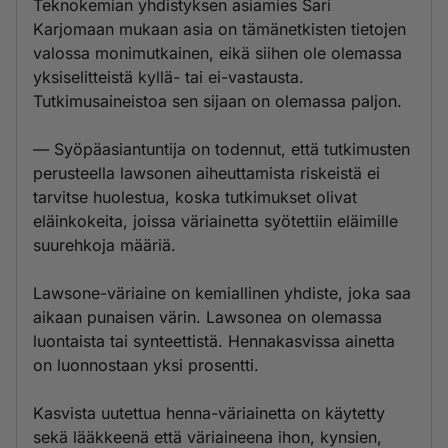
Teknokemian yhdistyksen asiamies Sari
Karjomaan mukaan asia on tämänetkisten tietojen
valossa monimutkainen, eikä siihen ole olemassa
yksiselitteistä kyllä- tai ei-vastausta.
Tutkimusaineistoa sen sijaan on olemassa paljon.
— Syöpäasiantuntija on todennut, että tutkimusten
perusteella lawsonen aiheuttamista riskeistä ei
tarvitse huolestua, koska tutkimukset olivat
eläinkokeita, joissa väriainetta syötettiin eläimille
suurehkoja määriä.
Lawsone-väriaine on kemiallinen yhdiste, joka saa
aikaan punaisen värin. Lawsonea on olemassa
luontaista tai synteettistä. Hennakasvissa ainetta
on luonnostaan yksi prosentti.
Kasvista uutettua henna-väriainetta on käytetty
sekä lääkkeenä että väriaineena ihon, kynsien,