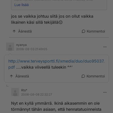
punaista väriä. tosin kertaakaan en ulkomailla ole
Lue lisää
ottanut. itselleni kuitenkaan ei ole niistä mitään vaivaa
ollut vaikka minulla onkin paha allergia ja ihottumaa
jos se vaikka johtuu siitä jos on ollut vaikka
käsissä. ihmettelen vain että milläköhän tekniikalla ne
likainen käsi sillä tekijällä😐
ulkomailla sitten niitä tekevät
Äänestä
Kommentoi
nyanya
2006-08-03 21:49:05
http://www.terveysportti.fi/xmedia/duo/duo95037.
pdf
....vaikka viiveellä tuleekin ^^'
Äänestä
Kommentoi
Rts*
2006-08-08 22:32:27
Nyt en kyllä ymmärrä. Ikinä aikasemmin en ole
törmännyt tähän asiaan, että hennatatuoinneista