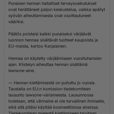
Punaisen hennan haitalliset terveysvaikutukset
ovat herättäneet paljon keskustelua, vaikka epäilyt
syövän aiheuttamisesta ovat osoittautuneet
vääriksi.
Päätös poistaisi kaikki punaiseksi värjäävät
luonnon hennaa sisältävät tuotteet kaupoista ja
EU-maista, kertoo Karjalainen.
Hennaa on käytetty värjäämiseen vuosituhansien
ajan. Kiistelyn aiheuttaa hennan sisältämä
lawsone-aine.
— Hennan kieltämisestä on puhuttu jo vuosia.
Taustalla on EU:n komission tiedekomitean
lausunto lawsone-väriaineesta. Lausunnossa
todetaan, että värinaine ei ole turvallinen ihmiselle,
eikä sitä pitäisi käyttää kosmeettisissa aineissa.
Tiedekomitean mielestä kieltämiseen tarvitaan