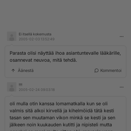
Ei itsellä kokemusta
2005-02-03 13:52:49
Parasta olisi näyttää ihoa asiantuntevalle lääkärille,
osannevat neuvoa, mitä tehdä.
Äänestä
Kommentoi
!!!!
2005-02-24 09:03:18
oli mulla otin kanssa lomamatkalla kun se oli
valmis sitä alkoi kirvellä ja kihelmöidä tätä kesti
tasan sen muutaman vikon minkä se kesti ja sen
jälkeen noin kuukauden kutitti ja nipisteli mutta