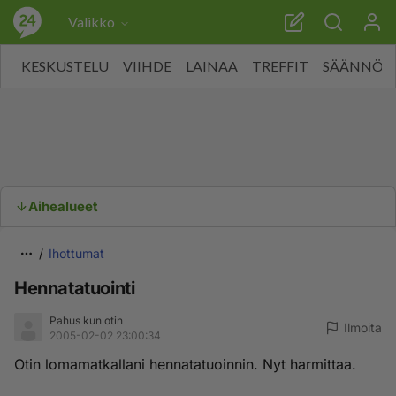
Valikko
KESKUSTELU
VIIHDE
LAINAA
TREFFIT
SÄÄNNÖT
Aihealueet
Ihottumat
Hennatatuointi
Pahus kun otin
Ilmoita
2005-02-02 23:00:34
Otin lomamatkallani hennatatuoinnin. Nyt harmittaa.