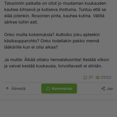
Tatuoinnin paikalla on ollut jo muutaman kuukauden
kauhea kihisevä ja kutiseva ihottuma. Tuntuu että se
elää jotenkin. Rosoinen pinta, kauhea kutina. Välillä
särkee luihin asti.
Onko muilla kokemuksia? Auttoiko joku apteekin
käsikaupparohto? Onko todellakin pakko mennä
lääkärille kun ei olisi aikaa?
Ja muille: Älkää ottako hennatatuointia! Kestää viikon
ja vaivat kestää kuukausia, toivottavasti ei eliniän.
37
25122
Äänestä
Kommentoi
Jaa