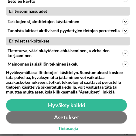
tietojen käyttö
sivuilta.
Erityisominaisuudet
Äänestä
Kommentoi
Tarkkojen sijaintitietojen käyttäminen
Tunnista laitteet aktiivisesti pyydettyjen tietojen perusteella
Erityiset tarkoitukset
Tietoturva, väärinkäytösten ehkäiseminen ja virheiden
korjaaminen
Mainonnan ja sisällön tekninen jakelu
Hyväksymällä sallit tietojesi käsittelyn. Suostumuksesi koskee
tätä palvelua, hyväksymättä jättäminen voi vaikuttaa
asiakaskokemukseesi. Jotkut teknologiat saattavat perustella
tietojen käsittelyä oikeutetulla edulla, voit vastustaa tätä tai
muuttaa muita asetuksia klikkaamalla "Asetukset" linkkiä.
Hyväksy kaikki
Asetukset
Tietosuoja
**ddd