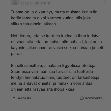
2008-04-26 17:37:37
Tuosta on jo aikaa nyt, mutta muistan kun tulin
kotiin lomalta alkoi karmea kutina, siis joku
viikko tatuoinnin jalkeen.
Nyt tiedan, etta se karmea kutina ja ihon kiristys
oli vaan sita etta iho kuivui niin pahasti, laakarilla
kaynnin jalkeenhan rasvasin selkaa tiuhaan ja heti
parani.
En silti suosittele, ainakaan Egyptissa otettuja.
Suomessa varmaan saa turvallisilla tuotteilla
tehdyn hennatatuoinnin, tuotteet on tarkastetuja
jne. ja antavat ohjeita, ja minakin voin antaa
ohjeen etta rasvaa sita ihopaikkaa!
Äänestä
Kommentoi