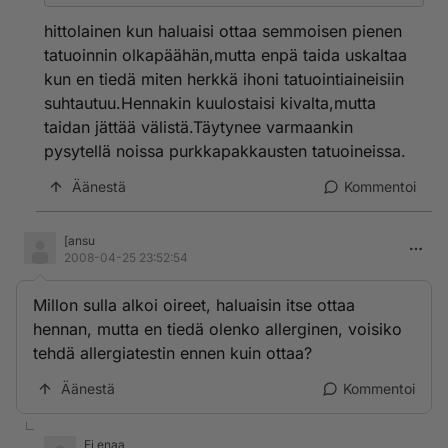
Kuten joku jo mainitsi kyseessä on aine, jota käytetään
hiuksia värjäävänä aineena hiusväreissä, mutta on
hittolainen kun haluaisi ottaa semmoisen pienen
kielletty iholle laitettavissa tuotteissa juurikin siitä
tatuoinnin olkapäähän,mutta enpä taida uskaltaa
syystä että se ei kovin hyvää tee iholle..=)
kun en tiedä miten herkkä ihoni tatuointiaineisiin
Väittäisin, että olet yliherkistynyt PPD:lle, josta nuo
suhtautuu.Hennakin kuulostaisi kivalta,mutta
allergiset reaktiot hiuksia värjätessä.
Ja tuo yliherkkyyshän ei poistu, että ole varovainen
taidan jättää välistä.Täytynee varmaankin
jatkossa millä värjäät.
pysytellä noissa purkkapakkausten tatuoineissa.
Mutta puhtaasta hennastahan hyvin harvoin reaktioita
tulee, vaan juuri tuo väriaine on se mikä saa tuon
Äänestä
Kommentoi
aikaseks. Kannatttaa olla tarkka millä ihoaan värjää!
Mutta toivottavasti täst oli ees jotain selvennystä,
[ansu
kannattaa jutella (ihotauti)lääkärin kanssa tosta ja
2008-04-25 23:52:54
mainita PPD!
Millon sulla alkoi oireet, haluaisin itse ottaa
hennan, mutta en tiedä olenko allerginen, voisiko
tehdä allergiatestin ennen kuin ottaa?
Äänestä
Kommentoi
Ei enaa