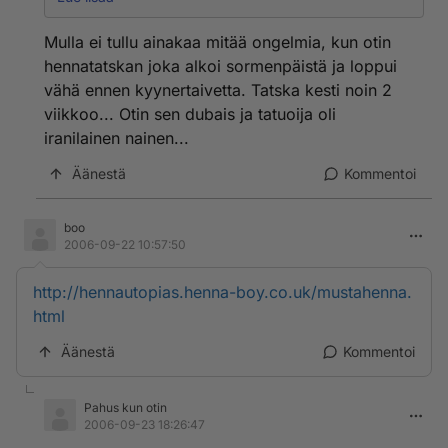
Itselläni on atoopinen iho, ja regoi suhteellisen herkästi
kaikkeen uuteen. Olen ottanut punaisesta hennasta
Mulla ei tullu ainakaa mitää ongelmia, kun otin
tehdyn tatuoinnin 6 vuotta sitten, eikä mitään
hennatatskan joka alkoi sormenpäistä ja loppui
ongelmia. Sekö otin 2 viikkoa sitten Bulgarian Sunny
vähä ennen kyynertaivetta. Tatska kesti noin 2
Baechilla mustan hennatatoinnin vatsaani, eikä
viikkoo... Otin sen dubais ja tatuoija oli
siitäkään ole lähtenyt kehittymään ihottumaa, ei ole
kutissut, kirvellyt, ei mitään!
iranilainen nainen...
Käsiini en tosin ite uskaltaisi ottaa, eikä ole käynyt
Äänestä
Kommentoi
mielessäkään koska käsien ja käsivarsien iho on hyvin
herkkää ja aika ohutta.
boo
Eli siis näyttää olevan hyvin tapauskohtaista..
2006-09-22 10:57:50
Toivottavasti kuitenkin saatte ihottumanne kuntoon :/
http://hennautopias.henna-boy.co.uk/mustahenna.
html
Äänestä
Kommentoi
Pahus kun otin
2006-09-23 18:26:47