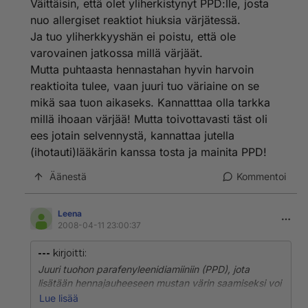
Väittäisin, että olet yliherkistynyt PPD:lle, josta
johtua ko. tatuoinneista ja tästä hiusten värjäyksestä.
Lääkärissä täytyy ottaa puheeksi ensi kerralla, koska
nuo allergiset reaktiot hiuksia värjätessä.
ei lääkäri, enkä minä osannut keksiä viimeksi ollenkaan
Ja tuo yliherkkyyshän ei poistu, että ole
mistä moiset oireet johtuisivat.
varovainen jatkossa millä värjäät.
Kylläkin naaman turpoilua mulla esiintyi viimeksi 10
Mutta puhtaasta hennastahan hyvin harvoin
vuotta takaperin ja sitä oireilua kesti sillon puolisen
reaktioita tulee, vaan juuri tuo väriaine on se
vuotta. Syyksi todettiin silloin krooninen nokkosrokko.
Tiedä sitten onko sama nyt... Ajattelinpahan vaan että
mikä saa tuon aikaseks. Kannatttaa olla tarkka
josko henna sittenkin... Tatuointi oli molemmilla kerroilla
millä ihoaan värjää! Mutta toivottavasti täst oli
nilkassa ja sen kohdalla ei ole ollut mitään
ees jotain selvennystä, kannattaa jutella
allergiareaktioita.
(ihotauti)lääkärin kanssa tosta ja mainita PPD!
Äänestä
Kommentoi
Leena
2008-04-11 23:00:37
---
kirjoitti:
Juuri tuohon parafenyleenidiamiiniin (PPD), jota
lisätään hennajauheeseen mustan värin saamiseksi voi
hyvinkin yliherkistyä, mikä ei ole ollenkaan harvinaista.
Lue lisää