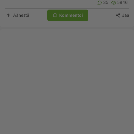
35
5946
Äänestä
Kommentoi
Jaa