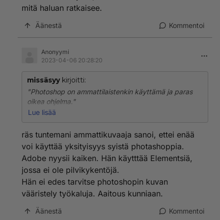
mitä haluan ratkaisee.
Äänestä
Kommentoi
Anonyymi
2023-04-06 20:28:20
missäsyy
kirjoitti:
"Photoshop on ammattilaistenkin käyttämä ja paras
oikea ohjelma."
Onkin mielenkiintoinen seikka, ettei näitä "messias"
Lue lisää
ohjelmistoja kuten Photoshop, Pro Tools , Follaut 4 jne,
saa linuxeille. Mikä mahtaa olla syy?
räs tuntemani ammattikuvaaja sanoi, ettei enää
voi käyttää yksityisyys syistä photashoppia.
Adobe nyysii kaiken. Hän käytttää Elementsiä,
jossa ei ole pilvikykentöjä.
Hän ei edes tarvitse photoshopin kuvan
vääristely työkaluja. Aaitous kunniaan.
Äänestä
Kommentoi