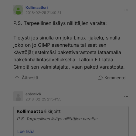
Kollimaattori
2018-02-25 21:40:51
P.S. Tarpeellinen lisäys nillittäjien varalta:
Tietysti jos sinulla on joku Linux -jakelu, sinulla
joko on jo GIMP asennettuna tai saat sen
käyttöjärjestelmäsi pakettivarastosta lataamalla
paketinhallintasovelluksella. Tällöin ET lataa
Gimpiä sen valmistajalta, vaan pakettivarastosta.
Äänestä
Kommentoi
epäselvä
2018-02-25 21:54:55
Kollimaattori
kirjoitti:
P.S. Tarpeellinen lisäys nillittäjien varalta:
Tietysti jos sinulla on joku Linux -jakelu, sinulla joko on
Lue lisää