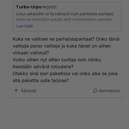
Turbo-Urpo
kirjoitti:
Linux jakeluihin ei hyväksytä kuin parhaista parhaat,
joten on itsestään selvää että minimaalisen pienelle
kohderyhmälle suunnatut, kaatuilevat, hirveät
Lue lisää
resussisyöpöt ja mahdottoman kalliit kurttaukset
jätettään armotta ulkopuolelle, näin halutaan säilyttää
Kuka ne valitsee ne parhaistaparhaat? Onko tämä
Linux jakeluiden erittäin tiukka yksityisyys ja vakkaa
valitsija paras valitsija ja kuka hänet on siihen
toiminta.
virkaan valinnut?
Voiko siihen nyt sitten luottaa noin niinku
Aivan lyhyesti sama: Virusimurit ei saa jalansijaa
Linuxsissa.
itsestään selvänä totuutena?
Otakko sinä sian paketissa vai onko sika se joka
"Photoshop on ammattilaistenkin käyttämä ja paras
sitä pakettia sulle tarjoaa?
oikea ohjelma"
Mihin se on paras, nurettava väite koska täysin
Äänestä
Kommentoi
ilmainen ohjelma pesee tuon mennen tullen, olisi sulaa
hulluutta maksaa Photoshopin käytöstä.
" Pro Tools"
On täysin tunetmaton, myös Google tarjosi vain
Sähkötyökalujen verkkokaupaa Järvenpäästä. Joten
sen voikin unohtaa kokonaan.