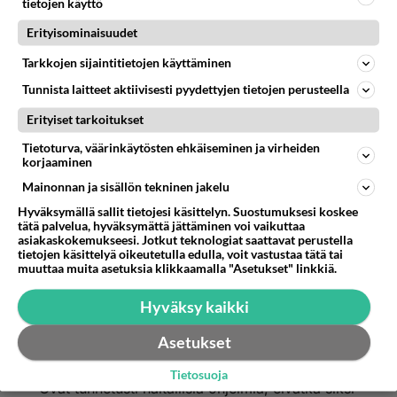
tietojen käyttö
Erityisominaisuudet
Tarkkojen sijaintitietojen käyttäminen
Tunnista laitteet aktiivisesti pyydettyjen tietojen perusteella
Erityiset tarkoitukset
Tietoturva, väärinkäytösten ehkäiseminen ja virheiden
korjaaminen
Mainonnan ja sisällön tekninen jakelu
Hyväksymällä sallit tietojesi käsittelyn. Suostumuksesi koskee
tätä palvelua, hyväksymättä jättäminen voi vaikuttaa
linux-turvallinen
asiakaskokemukseesi. Jotkut teknologiat saattavat perustella
tietojen käsittelyä oikeutetulla edulla, voit vastustaa tätä tai
2018-02-26 09:06:24
muuttaa muita asetuksia klikkaamalla "Asetukset" linkkiä.
missäsyy
kirjoitti:
Hyväksy kaikki
"Photoshop on ammattilaistenkin käyttämä ja paras
oikea ohjelma."
Asetukset
Onkin mielenkiintoinen seikka, ettei näitä "messias"
Lue lisää
ohjelmistoja kuten Photoshop, Pro Tools , Follaut 4 jne,
Tietosuoja
saa linuxeille. Mikä mahtaa olla syy?
Ovat tunnetusti haitallisia ohjelmia, eivätkä siksi