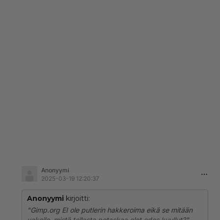
Anonyymi
2025-03-19 12:20:37
Anonyymi
kirjoitti:
"Gimp.org EI ole putlerin hakkeroima eikä se mitään
vakoile, mistä tollasta potaskaa olet edes kuullut?"