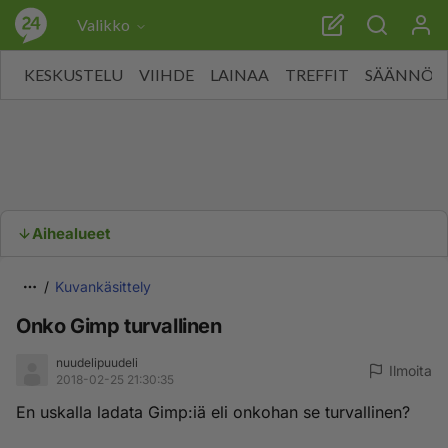
Valikko
KESKUSTELU
VIIHDE
LAINAA
TREFFIT
SÄÄNNÖT
Aihealueet
Kuvankäsittely
Onko Gimp turvallinen
nuudelipuudeli
Ilmoita
2018-02-25 21:30:35
En uskalla ladata Gimp:iä eli onkohan se turvallinen?