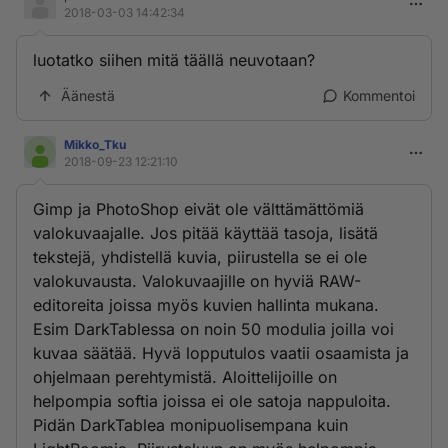
2018-03-03 14:42:34
luotatko siihen mitä täällä neuvotaan?
Äänestä
Kommentoi
Mikko_Tku
2018-09-23 12:21:10
Gimp ja PhotoShop eivät ole välttämättömiä
valokuvaajalle. Jos pitää käyttää tasoja, lisätä
tekstejä, yhdistellä kuvia, piirustella se ei ole
valokuvausta. Valokuvaajille on hyviä RAW-
editoreita joissa myös kuvien hallinta mukana.
Esim DarkTablessa on noin 50 modulia joilla voi
kuvaa säätää. Hyvä lopputulos vaatii osaamista ja
ohjelmaan perehtymistä. Aloittelijoille on
helpompia softia joissa ei ole satoja nappuloita.
Pidän DarkTablea monipuolisempana kuin