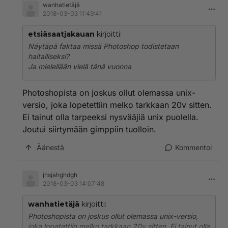
wanhatietäjä
2018-03-03 11:49:41
etsiäsaatjakauan
kirjoitti:
Näytäpä faktaa missä Photoshop todistetaan
haitalliseksi?
Ja mielellään vielä tänä vuonna
Photoshopista on joskus ollut olemassa unix-
versio, joka lopetettiin melko tarkkaan 20v sitten.
Ei tainut olla tarpeeksi nysvääjiä unix puolella.
Joutui siirtymään gimppiin tuolloin.
Äänestä
Kommentoi
jhsjahghdgh
2018-03-03 14:07:48
wanhatietäjä
kirjoitti:
Photoshopista on joskus ollut olemassa unix-versio,
joka lopetettiin melko tarkkaan 20v sitten. Ei tainut olla