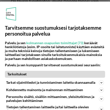
On täysin tunetmaton, myös Google tarjosi vain
Sähkötyökalujen verkkokaupaa Järvenpäästä.
Joten sen voikin unohtaa kokonaan.
"Fallout 4"
Tarvitsemme suostumuksesi tarjotaksemme
Tämä näytti olevan PlayStation 4 ja
personoitua palvelua
vaihtoehtoisesti Xbox One konsoleiden pelejä
lapsille. Tässä on hyvä huomauttaa lapsukaisia,
Palvelu ja sen
kolmannen osapuolen toimittajat (73)
keräävät
henkilötietoja (esim. IP-osoite tai laitetunniste) käyttäen evästeitä
että Linux on työelämässä mukana olevien
ja muita teknisiä keinoja tietojen tallentamiseen ja lukemiseen
käyttöjärjestelmä, ja lapsille on omat leikkikehät.
laitteellasi tarjotakseen sinulle tarkoituksenmukaisia mainoksia
ja parhaan mahdollisen asiakaskokemuksen.
Palvelu ja sen kumppanit tarvitsevat suostumuksesi seuraaviin:
Joko siittiöt nyt ymmärtää miksi kaikkea ei
hyväksytä Linux jakeluihin mukaan.
Tarkoitukset
Äänestä
Kommentoi
Tarkat sijaintitiedot ja tunnistaminen laitetta skannaamalla
Kohdennettu mainonta ja mainonnan mittaaminen
Personoitu sisältö, sisällön mittaaminen, yleisötutkimus ja
palvelujen kehittäminen
Tietojen tallentaminen laitteelle ja/tai laitteella olevien