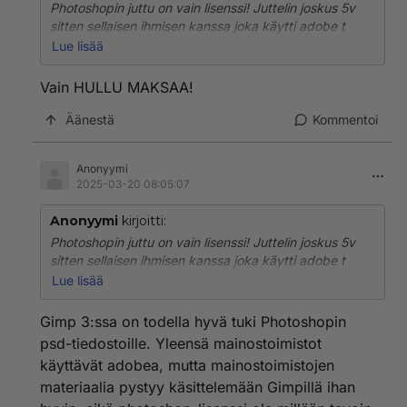
Photoshopin juttu on vain lisenssi! Juttelin joskus 5v
sitten sellaisen ihmisen kanssa joka käytti adobe t
työssä, että lisenssin hinta on kuukausittainen 30€ eli
Lue lisää
360€ vuosi. se on harrastajalle tai satunnaisesti
käyttävälle aika paljon. Minulle ainakin riittää Gimp.
Vain HULLU MAKSAA!
Monesti on paljon ideoita joita haluaa tehdä
kuvankäsittelyllä, mutta todellisuudessa aika
Äänestä
Kommentoi
rajallisesti. Siihen riittää gimp.
Anonyymi
Mutta on olemassa tavalliselle ihmiselle ohjelmia joissa
2025-03-20 08:05:07
lisenssin maksu kerran vuodessa on aivan eri.
Nimittäin Office 365, mutta totta vitussa joku sanoo
Anonyymi
kirjoitti:
tästä, että Libre riittää!
Photoshopin juttu on vain lisenssi! Juttelin joskus 5v
sitten sellaisen ihmisen kanssa joka käytti adobe t
työssä, että lisenssin hinta on kuukausittainen 30€ eli
Lue lisää
360€ vuosi. se on harrastajalle tai satunnaisesti
käyttävälle aika paljon. Minulle ainakin riittää Gimp.
Gimp 3:ssa on todella hyvä tuki Photoshopin
Monesti on paljon ideoita joita haluaa tehdä
psd-tiedostoille. Yleensä mainostoimistot
kuvankäsittelyllä, mutta todellisuudessa aika
käyttävät adobea, mutta mainostoimistojen
rajallisesti. Siihen riittää gimp.
materiaalia pystyy käsittelemään Gimpillä ihan
Mutta on olemassa tavalliselle ihmiselle ohjelmia joissa