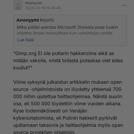
Anonyymi
2025-03-19 10:26:45
Anonyymi
kirjoitti:
Miksi pitäisi asentaa Microsoft Storesta jossa tuokin
ohjelma lienee maksullinen kun valmistajan omilta
sivuilta ladattuna se on ILMAINEN?? Gimp.org EI ole
Lue lisää
putlerin hakkeroima eikä se mitään vakoile, mistä
tollasta potaskaa olet edes kuullut?
"Gimp.org EI ole putlerin hakkeroima eikä se
mitään vakoile, mistä tollasta potaskaa olet edes
kuullut?"
Viime syksynä julkaistun artikkelin mukaan open
source -ohjelmistoista on löydetty yhteensä 700
000 niihin ujutettua haittaohjelmaa. Näistä suurin
osa, eli 500 000 löydettiin viime vuoden aikana.
Kyse todennäköisesti on Venäjän
kybersotatoimista, eli Putinin hakkerit pyrkivät
ujuttamaan takaovia ja haittaohjelmia myös open
source projektien ohjelmiin.