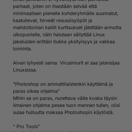
parhaat, joten on itsestään selvää että
minimaalisen pienelle kohderyhmälle suunnatut,
kaatuilevat, hirveät resussisyöpöt ja
mahdottoman kalliit kurttaukset jätettään armotta
ulkopuolelle, näin halutaan säilyttää Linux
jakeluiden erittäin tiukka yksityisyys ja vakkaa
toiminta.
Aivan lyhyesti sama: Virusimurit ei saa jalansijaa
Linuxsissa.
"Photoshop on ammattilaistenkin käyttämä ja
paras oikea ohjelma"
Mihin se on paras, nurettava väite koska täysin
ilmainen ohjelma pesee tuon mennen tullen, olisi
sulaa hulluutta maksaa Photoshopin käytöstä.
" Pro Tools"