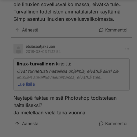
ole linuxien sovellusvalikoimassa, eivätkä tule..
Turvallinen todellisten ammattilaisten käyttämä
Gimp asentuu linuxien sovellusvalikoimasta.
Äänestä
Kommentoi
etsiäsaatjakauan
2018-03-03 11:12:54
linux-turvallinen
kirjoitti:
Ovat tunnetusti haitallisia ohjelmia, eivätkä siksi ole
linuxien sovellusvalikoimassa, eivätkä tule..
Turvallinen todellisten ammattilaisten käyttämä Gimp
Lue lisää
asentuu linuxien sovellusvalikoimasta.
Näytäpä faktaa missä Photoshop todistetaan
haitalliseksi?
Ja mielellään vielä tänä vuonna
Äänestä
Kommentoi