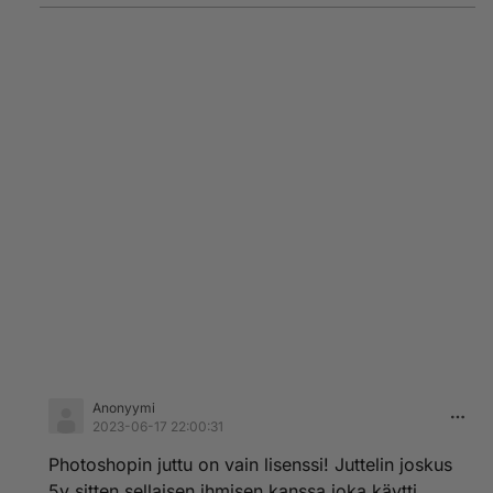
Anonyymi
2023-06-17 22:00:31
Photoshopin juttu on vain lisenssi! Juttelin joskus
5v sitten sellaisen ihmisen kanssa joka käytti