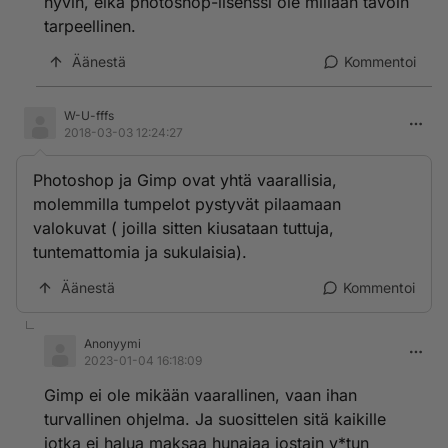
hyvin, eikä photoshop-lisenssi ole millään tavoin
lisenssin maksu kerran vuodessa on aivan eri.
tarpeellinen.
Nimittäin Office 365, mutta totta vitussa joku sanoo
tästä, että Libre riittää!
Äänestä
Kommentoi
W-U-fffs
2018-03-03 12:24:27
Photoshop ja Gimp ovat yhtä vaarallisia,
molemmilla tumpelot pystyvät pilaamaan
valokuvat ( joilla sitten kiusataan tuttuja,
tuntemattomia ja sukulaisia).
Äänestä
Kommentoi
Anonyymi
2023-01-04 16:18:09
Gimp ei ole mikään vaarallinen, vaan ihan
turvallinen ohjelma. Ja suosittelen sitä kaikille
jotka ei halua maksaa hunajaa jostain v*tun