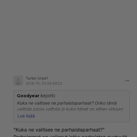
"Fallout 4"
Tämä näytti olevan PlayStation 4 ja vaihtoehtoisesti
Xbox One konsoleiden pelejä lapsille. Tässä on hyvä
huomauttaa lapsukaisia, että Linux on työelämässä
mukana olevien käyttöjärjestelmä, ja lapsille on omat
leikkikehät.
Joko siittiöt nyt ymmärtää miksi kaikkea ei hyväksytä
Linux jakeluihin mukaan.
Turbo-Urpo1
2018-10-25 05:49:22
Goodyear
kirjoitti:
Kuka ne valitsee ne parhaistaparhaat? Onko tämä
valitsija paras valitsija ja kuka hänet on siihen virkaan
valinnut?
Lue lisää
Voiko siihen nyt sitten luottaa noin niinku itsestään
selvänä totuutena?
"Kuka ne valitsee ne parhaistaparhaat?"
Otakko sinä sian paketissa vai onko sika se joka sitä