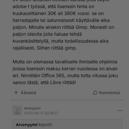
adobe t työssä, että lisenssin hinta on
kuukausittainen 30€ eli 360€ vuosi. se on
harrastajalle tai satunnaisesti käyttävälle aika
paljon. Minulle ainakin riittää Gimp. Monesti on
paljon ideoita joita haluaa tehdä
kuvankäsittelyllä, mutta todellisuudessa aika
rajallisesti. Siihen riittää gimp.
Mutta on olemassa tavalliselle ihmiselle ohjelmia
joissa lisenssin maksu kerran vuodessa on aivan
eri. Nimittäin Office 365, mutta totta vitussa joku
sanoo tästä, että Libre riittää!
Äänestä
Kommentoi
Anonyymi
2023-06-17 22:18:07
Anonyymi
kirjoitti: