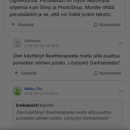
LightRoomia. Piirusteluun on myös helpompia
ohjelmia kuin Gimp ja PhotoShop. Monille riittää
perussäädöt ja se, että voi lisätä jonkin tekstin.
Äänestä
Kommentoi
Debianisti
2018-09-24 08:39:18
Olen käyttänyt Rawtherapeeta mutta siitä puuttuu
punaisten silmien poisto. Löytyykö Darktablesta?
Äänestä
Kommentoi
Mikko_Tku
2018-09-24 17:28:23
Debianisti
kirjoitti:
Olen käyttänyt Rawtherapeeta mutta siitä puuttuu
punaisten silmien poisto. Löytyykö Darktablesta?