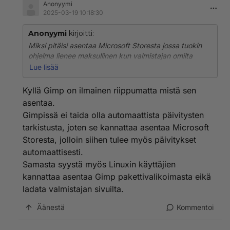
Anonyymi
2025-03-19 10:18:30
Anonyymi
kirjoitti:
Miksi pitäisi asentaa Microsoft Storesta jossa tuokin
ohjelma lienee maksullinen kun valmistajan omilta
sivuilta ladattuna se on ILMAINEN?? Gimp.org EI ole
Lue lisää
putlerin hakkeroima eikä se mitään vakoile, mistä
tollasta potaskaa olet edes kuullut?
Kyllä Gimp on ilmainen riippumatta mistä sen
asentaa.
Gimpissä ei taida olla automaattista päivitysten
tarkistusta, joten se kannattaa asentaa Microsoft
Storesta, jolloin siihen tulee myös päivitykset
automaattisesti.
Samasta syystä myös Linuxin käyttäjien
kannattaa asentaa Gimp pakettivalikoimasta eikä
ladata valmistajan sivuilta.
Äänestä
Kommentoi