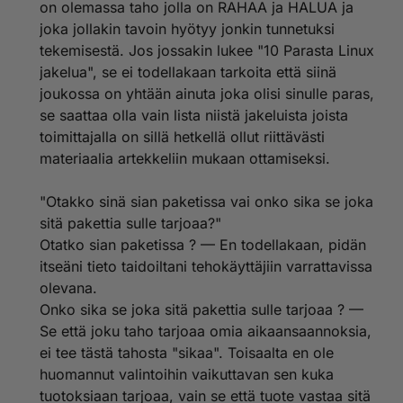
on olemassa taho jolla on RAHAA ja HALUA ja
joka jollakin tavoin hyötyy jonkin tunnetuksi
tekemisestä. Jos jossakin lukee "10 Parasta Linux
jakelua", se ei todellakaan tarkoita että siinä
joukossa on yhtään ainuta joka olisi sinulle paras,
se saattaa olla vain lista niistä jakeluista joista
toimittajalla on sillä hetkellä ollut riittävästi
materiaalia artekkeliin mukaan ottamiseksi.
"Otakko sinä sian paketissa vai onko sika se joka
sitä pakettia sulle tarjoaa?"
Otatko sian paketissa ? — En todellakaan, pidän
itseäni tieto taidoiltani tehokäyttäjiin varrattavissa
olevana.
Onko sika se joka sitä pakettia sulle tarjoaa ? —
Se että joku taho tarjoaa omia aikaansaannoksia,
ei tee tästä tahosta "sikaa". Toisaalta en ole
huomannut valintoihin vaikuttavan sen kuka
tuotoksiaan tarjoaa, vain se että tuote vastaa sitä