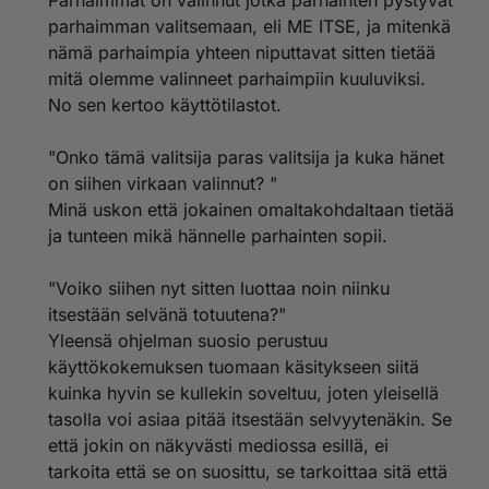
Parhaimmat on valinnut jotka parhainten pystyvät
pakettia sulle tarjoaa?
parhaimman valitsemaan, eli ME ITSE, ja mitenkä
nämä parhaimpia yhteen niputtavat sitten tietää
mitä olemme valinneet parhaimpiin kuuluviksi.
No sen kertoo käyttötilastot.
"Onko tämä valitsija paras valitsija ja kuka hänet
on siihen virkaan valinnut? "
Minä uskon että jokainen omaltakohdaltaan tietää
ja tunteen mikä hännelle parhainten sopii.
"Voiko siihen nyt sitten luottaa noin niinku
itsestään selvänä totuutena?"
Yleensä ohjelman suosio perustuu
käyttökokemuksen tuomaan käsitykseen siitä
kuinka hyvin se kullekin soveltuu, joten yleisellä
tasolla voi asiaa pitää itsestään selvyytenäkin. Se
että jokin on näkyvästi mediossa esillä, ei
tarkoita että se on suosittu, se tarkoittaa sitä että