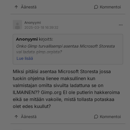
Äänestä
Kommentoi
Anonyymi
2025-03-18 16:39:32
Anonyymi
kirjoitti:
Onko Gimp turvallisempi asentaa Microsoft Storesta
vai ladata gimp.orgista?
Lue lisää
Storen paketissa todennäköisemmin on Elon Muskin
asentamia vakoiluohjelmia, mutta gimp.org on Putinin
Miksi pitäisi asentaa Microsoft Storesta jossa
hakkeroima ja vakoilee venäläisille.
tuokin ohjelma lienee maksullinen kun
valmistajan omilta sivuilta ladattuna se on
ILMAINEN?? Gimp.org EI ole putlerin hakkeroima
eikä se mitään vakoile, mistä tollasta potaskaa
olet edes kuullut?
Äänestä
Kommentoi