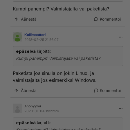
jo GIMP asennettuna tai saat sen käyttöjärjestelmäsi
pakettivarastosta lataamalla
Kumpi pahempi? Valmistajalta vai paketista?
paketinhallintasovelluksella. Tällöin ET lataa Gimpiä
sen valmistajalta, vaan pakettivarastosta.
Äänestä
Kommentoi
Kollimaattori
2018-02-25 21:56:07
epäselvä
kirjoitti:
Kumpi pahempi? Valmistajalta vai paketista?
Paketista jos sinulla on jokin Linux, ja
valmistajalta jos esimerkiksi Windows.
Äänestä
Kommentoi
Anonyymi
2023-01-04 19:22:26
epäselvä
kirjoitti:
Kumpi pahempi? Valmistajalta vai paketista?