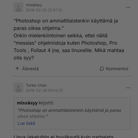
missäsyy
2018-02-25 22:47:31
"Photoshop on ammattilaistenkin käyttämä ja
paras oikea ohjelma."
Onkin mielenkiintoinen seikka, ettei näitä
"messias" ohjelmistoja kuten Photoshop, Pro
Tools , Follaut 4 jne, saa linuxeille. Mikä mahtaa
olla syy?
Äänestä
Kommentoi
Turbo-Urpo
2018-02-26 09:02:37
missäsyy
kirjoitti:
"Photoshop on ammattilaistenkin käyttämä ja paras
oikea ohjelma."
Onkin mielenkiintoinen seikka, ettei näitä "messias"
Lue lisää
ohjelmistoja kuten Photoshop, Pro Tools , Follaut 4 jne,
saa linuxeille. Mikä mahtaa olla syy?
Linux jakeluihin ei hyväksytä kuin parhaista