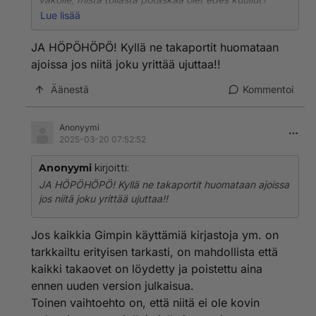
Lue lisää
Viime syksynä julkaistun artikkelin mukaan open
source -ohjelmistoista on löydetty yhteensä 700 000
JA HÖPÖHÖPÖ! Kyllä ne takaportit huomataan
niihin ujutettua haittaohjelmaa. Näistä suurin osa, eli
ajoissa jos niitä joku yrittää ujuttaa!!
500 000 löydettiin viime vuoden aikana. Kyse
todennäköisesti on Venäjän kybersotatoimista, eli
Äänestä
Kommentoi
Putinin hakkerit pyrkivät ujuttamaan takaovia ja
haittaohjelmia myös open source projektien ohjelmiin.
Anonyymi
2025-03-20 07:52:52
Gimpissä koodia ja kontribuutioita on todella paljon,
joten siihen on helpompi saada ujutettua haitallista
Anonyymi
kirjoitti:
koodia ilman että kukaan huomaa.
JA HÖPÖHÖPÖ! Kyllä ne takaportit huomataan ajoissa
jos niitä joku yrittää ujuttaa!!
Jos kaikkia Gimpin käyttämiä kirjastoja ym. on
tarkkailtu erityisen tarkasti, on mahdollista että
kaikki takaovet on löydetty ja poistettu aina
ennen uuden version julkaisua.
Toinen vaihtoehto on, että niitä ei ole kovin