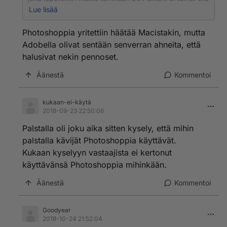
tarpeeksi nysvääjiä unix puolella. Joutui siirtymään
Lue lisää
gimppiin tuolloin.
Photoshoppia yritettiin häätää Macistakin, mutta
Adobella olivat sentään senverran ahneita, että
halusivat nekin pennoset.
Äänestä
Kommentoi
kukaan-ei-käytä
2018-09-23 22:50:06
Palstalla oli joku aika sitten kysely, että mihin
palstalla kävijät Photoshoppia käyttävät.
Kukaan kyselyyn vastaajista ei kertonut
käyttävänsä Photoshoppia mihinkään.
Äänestä
Kommentoi
Goodyear
2018-10-24 21:52:04