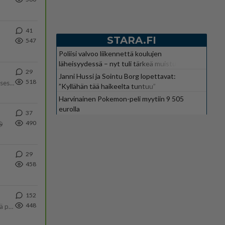
41
STARA.FI
547
Poliisi valvoo liikennettä koulujen
läheisyydessä – nyt tuli tärkeä muistutus
29
Janni Hussi ja Sointu Borg lopettavat:
518
Yhtä paljon, kuin minä sinusta? Haaveissa ollaan kahdestaan, rauhassa ja lähennytään fyysisesti ja tutustutaan syvemmin
”Kyllähän tää haikeelta tuntuu”
Harvinainen Pokemon-peli myytiin 9 505
eurolla
37
490

29
458
152
448
Tulevat tänne palstalle haukkumaan miehiä ja naljailemaan miehelle, kehuvat olevansa heitä parempia. Itse asuvat MIEHE