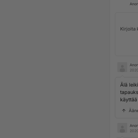
Anon
Ano
2020
Älä leik
tapauks
käyttää 
Ään
Ano
2020