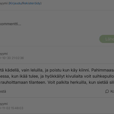
yymi (
Kirjaudu
/
Rekisteröidy
)
Lähe
nyymi
-10-30 21:02:36
itä kädellä, vain leluilla, ja poistu kun käy kiinni. Pahimmaas
essa, kun ikää tulee, ja hyökkäilyt kivuliaita voit suihkepull
rauhoittamaan tilanteen. Voit palkita herkuilla, kun sietää sil
estä
K
nyymi
-11-02 15:48:03