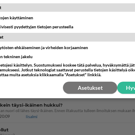
MMAT KESKUSTELUT
t
IKKO
KUUKAUSI
etojen käyttäminen
iivisesti pyydettyjen tietojen perusteella
ei voita reilusti, persut kumoavat demokratian Suomes
et
09:02
Maailman menoa
äytösten ehkäiseminen ja virheiden korjaaminen
 arkuuteni
ön tekninen jakelu
ietojesi käsittelyn. Suostumuksesi koskee tätä palvelua, hyväksymättä jä
16:54
Ikävä
mukseesi. Jotkut teknologiat saattavat perustella tietojen käsittelyä oike
uttaa muita asetuksia klikkaamalla "Asetukset" linkkiä.
Perussuomalaisten kannatus nousi rytinäll
Asetukset
Hyv
03:24
Maailman menoa
ein täysi-ikäinen hukkui?
20:09
Iisalmi
llut