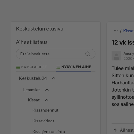
Keskustelun etusivu
Kissa
Aiheet listaus
12 vk is
Anon
2020-
KAIKKI AIHEET
NYKYINEN AIHE
Tulee miel
Sitten kun
Keskustelu24
Harhauttaa
Jotenkin t
Lemmikit
syliinotto
Kissat
sosiaaline
Kissanpennut
Kissavideot
Äänest
Kissojen ruokinta