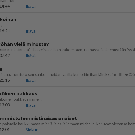
illämme?
14:44
Ikävä
köinen
 ?
16:24
Ikävä
öhän vielä minusta?
07:42
Ikävä
a
ihana. Tunsitko sen sähkön meidän välillä kun oltiin ihan låhekkäin? 👩‍❤️‍👩❤️😼
21:15
Ikävä
köinen pakkaus
äköinen pakkaus nainen.
13:03
Ikävä
emmistofeministinaisasianaiset
12:01
Sinkut