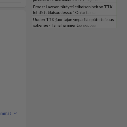
Ernest Lawson täräytti erikoisen heiton TTK-
lehdistötilaisuudessa: " Onko tässä
tarkoituksena...?"
Uuden TTK-juontajan ympärillä epätietoisuus
sakenee - Tämä hämmentää soppaa
immat