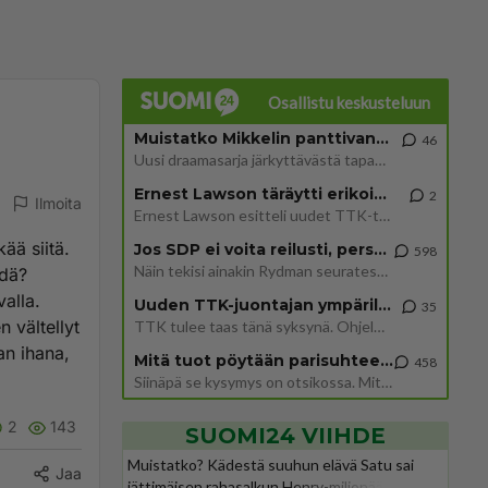
Osallistu keskusteluun
Muistatko Mikkelin panttivankidraaman?
46
Uusi draamasarja järkyttävästä tapauksesta on tulossa. Tositapahtumiin perustuva sarja ammentaa vuoden 1986 Mikkelin pan
Ernest Lawson täräytti erikoisen heiton TTK-lehdistötilaisuudessa: " Onko tässä tarkoituksena...?"
2
Ilmoita
Ernest Lawson esitteli uudet TTK-tähtioppilaat ja opettajat torstaina 6.8. lehdistölle. Tulevalla kaudella on yksi hausk
ää siitä.
Jos SDP ei voita reilusti, persut kumoavat demokratian Suomesta
598
Näin tekisi ainakin Rydman seuratessaan idolinsa Trumpin mallia https://www.is.fi/politiikka/art-2000012187244.html
hdä?
valla.
Uuden TTK-juontajan ympärillä epätietoisuus sakenee - Nyt MTV hämmentää soppaa
35
 vältellyt
TTK tulee taas tänä syksynä. Ohjelman uudet tähtioppilaat julkistetaan torstaina 6. elokuuta klo 14 alkavassa lehdistö
an ihana,
Mitä tuot pöytään parisuhteessa?
458
Siinäpä se kysymys on otsikossa. Mitäpä siis tuot/toisit pöytään parisuhteessa? Oletko mies vai nainen? Koetko sen mitä
2
143
SUOMI24 VIIHDE
Muistatko? Kädestä suuhun elävä Satu sai
Jaa
jättimäisen rahasalkun Henry-miljonääriltä