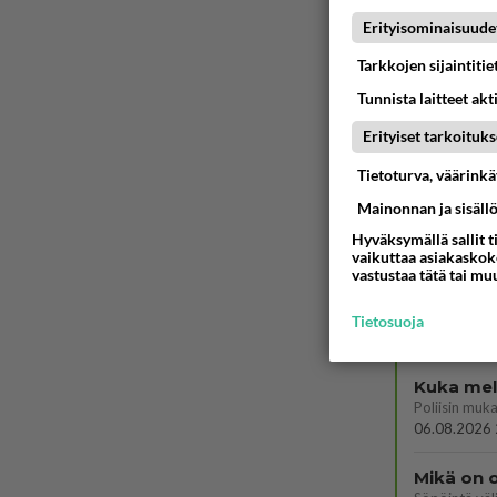
LUETUI
Erityisominaisuude
PÄIVÄ
VI
Tarkkojen sijaintiti
Tunnista laitteet akt
Jos SDP 
Erityiset tarkoituks
06.08.2026 
Tietoturva, väärink
Anteeksi
Mainonnan ja sisäll
Hyväksymällä sallit t
06.08.2026 
vaikuttaa asiakaskoke
vastustaa tätä tai mu
Tietosuoja
06.08.2026 
Kuka melk
06.08.2026 
Mikä on o