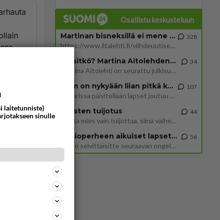
Harhauta
Osallistu keskusteluun
ollain
Martinan bisneksillä ei mene hyvin
328
https://www.iltalehti.fi/viihdeuutiset/a/c46da6ab-340f-4790-aaa7-0865eed2336 Yrityksen konkurssihakemus on tullut kärä
nssa
Tiesitkö? Martina Aitolehden isäpuoli on tämä suosittu laulaja
34
Martina Aitolehti on seurattu julkisuuden henkilö. Lähipiiriin mahtuu muitakin tunnettuja henkilöitä. Tiesitkö, että Ma
ä kissa
2 km on nykyään liian pitkä koulumatka
107
a
Hesarissa päivitellään lapset joutuu nyt kulkemaan 2 km kouluun jösses. Ruostefillarilla tuo matka menee vaikka miten äk
i laitetunniste)
Miesten tuijotus
ommentoi
44
arjotakseen sinulle
Mutta mies vain tuijottaa, siinä vaiheessa käännän itse pään pois. Mikä juttu? Yleensä jos joku tuijottaa tai katsoo, hä
Uusioperheen aikuiset lapset tyhjentää jääkaapin käydessään
56
Miten selvittäisitte seuraavan ongelman, meillä on uusioperhe, minulla teini-ikäiset lapset ja puolisolla aikuiset, jotk