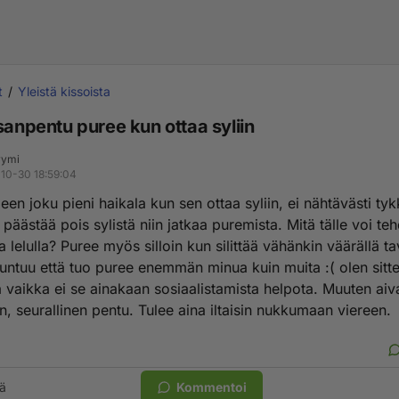
t
Yleistä kissoista
sanpentu puree kun ottaa syliin
yymi
10-30 18:59:04
een joku pieni haikala kun sen ottaa syliin, ei nähtävästi tykk
 päästää pois sylistä niin jatkaa puremista. Mitä tälle voi te
 lelulla? Puree myös silloin kun silittää vähänkin väärällä ta
untuu että tuo puree enemmän minua kuin muita :( olen sitten
a vaikka ei se ainakaan sosiaalistamista helpota. Muuten aiv
n, seurallinen pentu. Tulee aina iltaisin nukkumaan viereen.
ä
Kommentoi