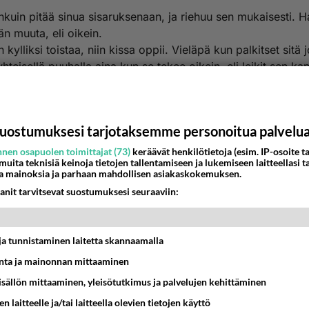
nkuin pitää sinua sisaruksenaan, ja riehuu sen mukaisesti. 
n muuta, eli oikein.
 kylliksi toistaa, niin kissa oppii. Vieläpä kun palkitset sitä j
yhteisellä puuhalla aina kun se tekee oikein, eli leikit sen ka
a! Mikäs sen hauskempaa.
telee pienen kissan voimiaan, ja sitä, mikä on oikeellista
äyttöä. Pelästyttäminen ei sitten ole mikään keino, pelkääv
uostumuksesi tarjotaksemme personoitua palvelu
mitään kuin sen pelon.
nen osapuolen toimittajat (73)
keräävät henkilötietoja (esim. IP-osoite ta
estä
K
 muita teknisiä keinoja tietojen tallentamiseen ja lukemiseen laitteellasi t
a mainoksia ja parhaan mahdollisen asiakaskokemuksen.
anit tarvitsevat suostumuksesi seuraaviin:
Kommentoi aloitusta...
t ja tunnistaminen laitetta skannaamalla
Ketjusta on poistettu
0
sääntöjenvastaista viestiä.
ta ja mainonnan mittaaminen
sisällön mittaaminen, yleisötutkimus ja palvelujen kehittäminen
Takaisin ylös
n laitteelle ja/tai laitteella olevien tietojen käyttö