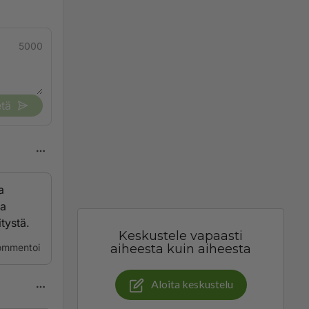
5000
tä
a
oa
itystä.
Keskustele vapaasti
ommentoi
aiheesta kuin aiheesta
Aloita keskustelu