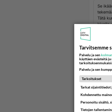
Se ikää
tekemää
Tätä kun
kivalla 
leluill
Se koet
voimank
Tarvitsemme s
ei opi 
Palvelu ja sen
kolman
Ään
käyttäen evästeitä ja
tarkoituksenmukaisi
Palvelu ja sen kumpp
Tarkoitukset
Tarkat sijaintitiedo
Kohdennettu mainon
Personoitu sisältö, 
Tietojen tallentamine