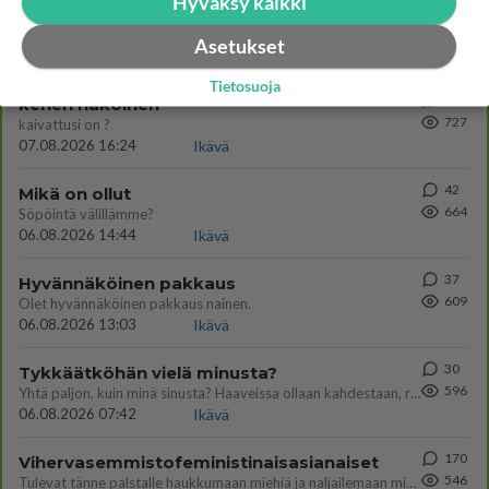
Hyväksy kaikki
501
Perussuomalaisten kannatus nousi rytinällä Ylen tänään julkaisemassa tuoreimmassa gallup-kyselyssä.
788
https://yle.fi/a/74-20239449 Perussuomalaisilla hurja- ja ylivoimaisesti suurin nousu tässä uudessa Ylen gallupissa. Kyl
Asetukset
06.08.2026 03:24
Maailman menoa
Tietosuoja
46
kenen näköinen
727
kaivattusi on ?
07.08.2026 16:24
Ikävä
42
Mikä on ollut
664
Söpöintä välillämme?
06.08.2026 14:44
Ikävä
37
Hyvännäköinen pakkaus
609
Olet hyvännäköinen pakkaus nainen.
06.08.2026 13:03
Ikävä
30
Tykkäätköhän vielä minusta?
596
Yhtä paljon, kuin minä sinusta? Haaveissa ollaan kahdestaan, rauhassa ja lähennytään fyysisesti ja tutustutaan syvemmin
06.08.2026 07:42
Ikävä
170
Vihervasemmistofeministinaisasianaiset
546
Tulevat tänne palstalle haukkumaan miehiä ja naljailemaan miehelle, kehuvat olevansa heitä parempia. Itse asuvat MIEHE