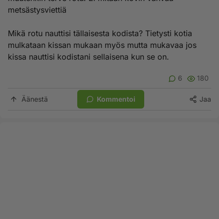
metsästysviettiä
Mikä rotu nauttisi tällaisesta kodista? Tietysti kotia
mulkataan kissan mukaan myös mutta mukavaa jos
kissa nauttisi kodistani sellaisena kun se on.
6
180
Äänestä
Kommentoi
Jaa