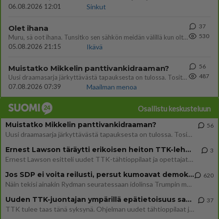
06.08.2026 12:01
Sinkut
37
Olet ihana
530
Muru, sä oot ihana. Tunsitko sen sähkön meidän välillä kun oltiin ihan låhekkäin? 👩‍❤️‍👩❤️😼😘
05.08.2026 21:15
Ikävä
56
Muistatko Mikkelin panttivankidraaman?
487
Uusi draamasarja järkyttävästä tapauksesta on tulossa. Tositapahtumiin perustuva sarja ammentaa vuoden 1986 Mikkelin pan
07.08.2026 07:39
Maailman menoa
Osallistu keskusteluun
Muistatko Mikkelin panttivankidraaman?
56
Uusi draamasarja järkyttävästä tapauksesta on tulossa. Tositapahtumiin perustuva sarja ammentaa vuoden 1986 Mikkelin pan
Ernest Lawson täräytti erikoisen heiton TTK-lehdistötilaisuudessa: " Onko tässä tarkoituksena...?"
3
Ernest Lawson esitteli uudet TTK-tähtioppilaat ja opettajat torstaina 6.8. lehdistölle. Tulevalla kaudella on yksi hausk
Jos SDP ei voita reilusti, persut kumoavat demokratian Suomesta
620
Näin tekisi ainakin Rydman seuratessaan idolinsa Trumpin mallia https://www.is.fi/politiikka/art-2000012187244.html
Uuden TTK-juontajan ympärillä epätietoisuus sakenee - Nyt MTV hämmentää soppaa
37
TTK tulee taas tänä syksynä. Ohjelman uudet tähtioppilaat julkistetaan torstaina 6. elokuuta klo 14 alkavassa lehdistö