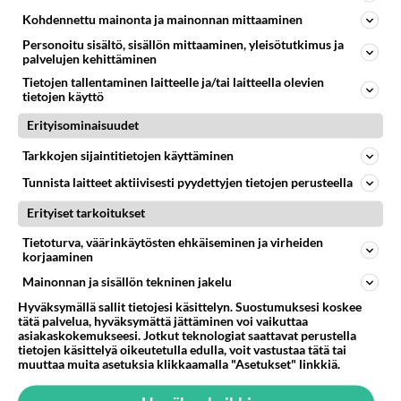
Kohdennettu mainonta ja mainonnan mittaaminen
Kommentoi aloitusta...
Personoitu sisältö, sisällön mittaaminen, yleisötutkimus ja
palvelujen kehittäminen
Tietojen tallentaminen laitteelle ja/tai laitteella olevien
tietojen käyttö
Ketjusta on poistettu
0
sääntöjenvastaista viestiä.
Erityisominaisuudet
Takaisin ylös
Tarkkojen sijaintitietojen käyttäminen
Tunnista laitteet aktiivisesti pyydettyjen tietojen perusteella
LUETUIMMAT KESKUSTELUT
Erityiset tarkoitukset
PÄIVÄ
VIIKKO
KUUKAUSI
Tietoturva, väärinkäytösten ehkäiseminen ja virheiden
korjaaminen
51
Anteeksi arkuuteni
971
Mainonnan ja sisällön tekninen jakelu
Olen säälittävä, mitä tulee sinun kohtaamiseen. Tunnen vaan itseni todella epävarmaksi sun kanssa. Jos minun olisi pitän
06.08.2026 16:54
Ikävä
Hyväksymällä sallit tietojesi käsittelyn. Suostumuksesi koskee
tätä palvelua, hyväksymättä jättäminen voi vaikuttaa
asiakaskokemukseesi. Jotkut teknologiat saattavat perustella
15
Kuka melkein täysi-ikäinen hukkui?
tietojen käsittelyä oikeutetulla edulla, voit vastustaa tätä tai
858
Poliisin mukaan nuori oli lähes täysi-ikäinen. Ennen iltakuutta tulleen ilmoituksen mukaan ihminen oli joutunut mahdoll
muuttaa muita asetuksia klikkaamalla "Asetukset" linkkiä.
06.08.2026 20:09
Iisalmi