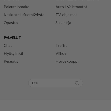
Palautelomake
Auto1 Vaihtoautot
Keskustelu Suomi24:sta
TV-ohjelmat
Opastus
Sanakirja
PALVELUT
Chat
Treffit
Hyötylinkit
Viihde
Reseptit
Horoskooppi