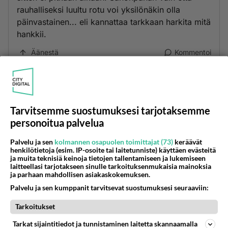
rauhalliseksi luultu rotu voi yksilönäkin olla
päinvastainen... eli kannattaa tarkkaan harkita mitä
hankkii.
Äänestä
Kommentoi
Anonyymi
2020-11-27 00:24:03
Tarvitsemme suostumuksesi tarjotaksemme
SEMMONEN LYHYTJALKANEN KISSA !!
personoitua palvelua
Äänestä
Kommentoi
Palvelu ja sen
kolmannen osapuolen toimittajat (73)
keräävät
henkilötietoja (esim. IP-osoite tai laitetunniste) käyttäen evästeitä
Anonyymi
ja muita teknisiä keinoja tietojen tallentamiseen ja lukemiseen
2020-11-27 13:29:16
laitteellasi tarjotakseen sinulle tarkoituksenmukaisia mainoksia
ja parhaan mahdollisen asiakaskokemuksen.
Charolais olisi sinulle sopiva. Rauhallinen luonne
Palvelu ja sen kumppanit tarvitsevat suostumuksesi seuraaviin:
ja todella kaunis.
Tarkoitukset
Äänestä
Kommentoi
Tarkat sijaintitiedot ja tunnistaminen laitetta skannaamalla