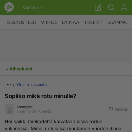
Valikko
KESKUSTELU
VIIHDE
LAINAA
TREFFIT
SÄÄNNÖT
Aihealueet
Yleistä kissoista
Sopiiko mikä rotu minulle?
Anonyymi
Ilmoita
2020-11-05 15:08:55
Hei kaikki mielipdettä kaivataan kissa rodun
valinnassa. Minulla oli kissa muutaman vuoden ihana