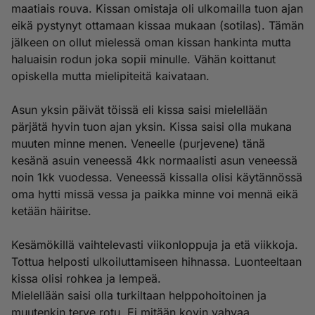
maatiais rouva. Kissan omistaja oli ulkomailla tuon ajan
eikä pystynyt ottamaan kissaa mukaan (sotilas). Tämän
jälkeen on ollut mielessä oman kissan hankinta mutta
haluaisin rodun joka sopii minulle. Vähän koittanut
opiskella mutta mielipiteitä kaivataan.
Asun yksin päivät töissä eli kissa saisi mielellään
pärjätä hyvin tuon ajan yksin. Kissa saisi olla mukana
muuten minne menen. Veneelle (purjevene) tänä
kesänä asuin veneessä 4kk normaalisti asun veneessä
noin 1kk vuodessa. Veneessä kissalla olisi käytännössä
oma hytti missä vessa ja paikka minne voi mennä eikä
ketään häiritse.
Kesämökillä vaihtelevasti viikonloppuja ja etä viikkoja.
Tottua helposti ulkoiluttamiseen hihnassa. Luonteeltaan
kissa olisi rohkea ja lempeä.
Mielellään saisi olla turkiltaan helppohoitoinen ja
muutenkin terve rotu. Ei mitään kovin vahvaa