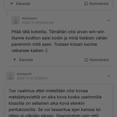
Äänestä
Kommentoi
Anonyymi
2020-11-09 09:50:50
Pitää tätä kokeilla. Tämähän olisi aivan win-win
tilanne koditon saisi kodin ja minä tietäisin vähän
paremmin mitä saan. Tosiaan kissan luonne
ratkaisee kaiken :)
Äänestä
Kommentoi
Anonyymi
2020-11-21 22:09:04
Tuo vaatimus ettei mielellään olisi kovaa
metsästysviettiä on aika kova koska useimmilla
kissoilla on sellainen aika kova etenkin
pentukissoilla. Se voi tasaantua ajan kanssa tai
sitten ei pitkään aikaan. Sanonpahan vain että