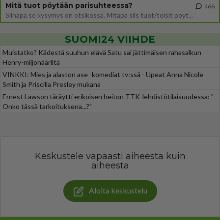
Mitä tuot pöytään parisuhteessa?
466
Siinäpä se kysymys on otsikossa. Mitäpä siis tuot/toisit pöytään parisuhteessa? Oletko mies vai nainen? Koetko sen mitä
SUOMI24 VIIHDE
Muistatko? Kädestä suuhun elävä Satu sai jättimäisen rahasalkun
Henry-miljonääriltä
VINKKI: Mies ja alaston ase -komediat tv:ssä - Upeat Anna Nicole
Smith ja Priscilla Presley mukana
Ernest Lawson täräytti erikoisen heiton TTK-lehdistötilaisuudessa: "
Onko tässä tarkoituksena...?"
Keskustele vapaasti aiheesta kuin
aiheesta
Aloita keskustelu