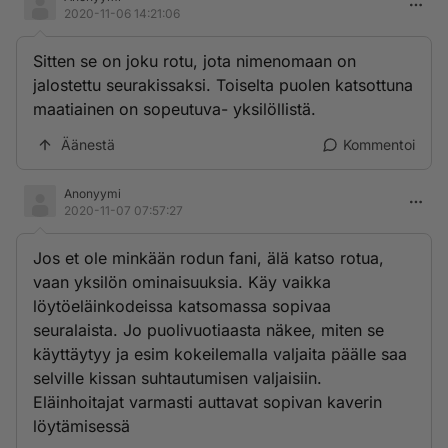
2020-11-06 14:21:06
Sitten se on joku rotu, jota nimenomaan on
jalostettu seurakissaksi. Toiselta puolen katsottuna
maatiainen on sopeutuva- yksilöllistä.
Äänestä
Kommentoi
Anonyymi
2020-11-07 07:57:27
Jos et ole minkään rodun fani, älä katso rotua,
vaan yksilön ominaisuuksia. Käy vaikka
löytöeläinkodeissa katsomassa sopivaa
seuralaista. Jo puolivuotiaasta näkee, miten se
käyttäytyy ja esim kokeilemalla valjaita päälle saa
selville kissan suhtautumisen valjaisiin.
Eläinhoitajat varmasti auttavat sopivan kaverin
löytämisessä