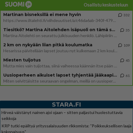
Osallistu keskusteluun
Martinan bisneksillä ei mene hyvin
332
https://www.iltalehti.fi/viihdeuutiset/a/c46da6ab-340f-4790-aaa7-0865eed2336 Yrityksen konkurssihakemus on tullut kärä
Tiesitkö? Martina Aitolehden isäpuoli on tämä suosittu laulaja
35
Martina Aitolehti on seurattu julkisuuden henkilö. Lähipiiriin mahtuu muitakin tunnettuja henkilöitä. Tiesitkö, että Ma
2 km on nykyään liian pitkä koulumatka
109
Hesarissa päivitellään lapset joutuu nyt kulkemaan 2 km kouluun jösses. Ruostefillarilla tuo matka menee vaikka miten äk
Miesten tuijotus
45
Mutta mies vain tuijottaa, siinä vaiheessa käännän itse pään pois. Mikä juttu? Yleensä jos joku tuijottaa tai katsoo, hä
Uusioperheen aikuiset lapset tyhjentää jääkaapin käydessään
61
Miten selvittäisitte seuraavan ongelman, meillä on uusioperhe, minulla teini-ikäiset lapset ja puolisolla aikuiset, jotk
STARA.FI
Hirveä väistänyt nainen ajoi ojaan – sitten paljastui huolestuttavia
seikkoja
KRP tutki epäiltyä yrityssalaisuuden rikkomista: ”Poikkeuksellisen laaja
kokonaisuus”