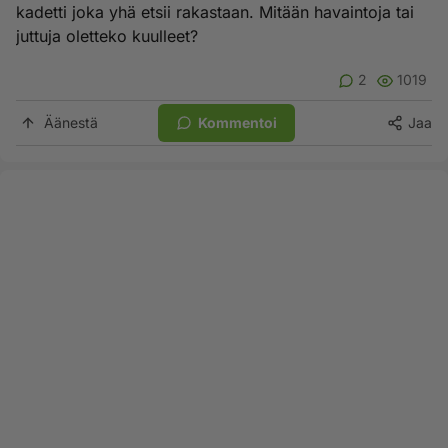
kadetti joka yhä etsii rakastaan. Mitään havaintoja tai
juttuja oletteko kuulleet?
2
1019
Äänestä
Kommentoi
Jaa