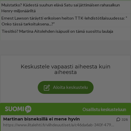
Muistatko? Kädestä suuhun elävä Satu sai jättimäisen rahasalkun
Henry-miljonääriltä
Ernest Lawson täräytti erikoisen heiton TTK-lehdistötilaisuudessa: "
Onko tässä tarkoituksena...?"
Tiesitkö? Martina Aitolehden isäpuoli on tämä suosittu laulaja
Keskustele vapaasti aiheesta kuin
aiheesta
Aloita keskustelu
Osallistu keskusteluun
Martinan bisneksillä ei mene hyvin
328
https://www.iltalehti.fi/viihdeuutiset/a/c46da6ab-340f-4790-aaa7-0865eed2336 Yrityksen konkurssihakemus on tullut kärä