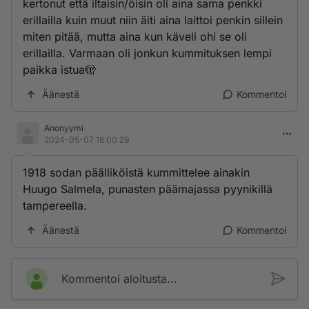
kertonut että iltaisin/öisin oli aina sama penkki
erillailla kuin muut niin äiti aina laittoi penkin sillein
miten pitää, mutta aina kun käveli ohi se oli
erillailla. Varmaan oli jonkun kummituksen lempi
paikka istua🫣
Äänestä
Kommentoi
Anonyymi
2024-05-07 18:00:29
1918 sodan päälliköistä kummittelee ainakin
Huugo Salmela, punasten päämajassa pyynikillä
tampereella.
Äänestä
Kommentoi
Kommentoi aloitusta...