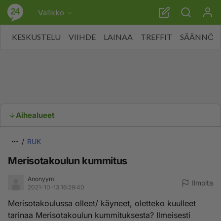
Valikko
KESKUSTELU
VIIHDE
LAINAA
TREFFIT
SÄÄNNÖT
Aihealueet
RUK
Merisotakoulun kummitus
Anonyymi
Ilmoita
2021-10-13 16:29:40
Merisotakoulussa olleet/ käyneet, oletteko kuulleet
tarinaa Merisotakoulun kummituksesta? Ilmeisesti