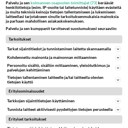
11
Kuka melkein täysi-ikäinen hukkui?
Palvelu ja sen
kolmannen osapuolen toimittajat (73)
keräävät
642
Poliisin mukaan nuori oli lähes täysi-ikäinen. Ennen iltakuutta tulleen ilmoituksen mukaan ihminen oli joutunut mahdoll
henkilötietoja (esim. IP-osoite tai laitetunniste) käyttäen evästeitä
ja muita teknisiä keinoja tietojen tallentamiseen ja lukemiseen
06.08.2026 20:09
Iisalmi
laitteellasi tarjotakseen sinulle tarkoituksenmukaisia mainoksia
ja parhaan mahdollisen asiakaskokemuksen.
38
Mikä on ollut
Palvelu ja sen kumppanit tarvitsevat suostumuksesi seuraaviin:
580
Söpöintä välillämme?
06.08.2026 14:44
Ikävä
Tarkoitukset
42
kenen näköinen
Tarkat sijaintitiedot ja tunnistaminen laitetta skannaamalla
576
kaivattusi on ?
Kohdennettu mainonta ja mainonnan mittaaminen
07.08.2026 16:24
Ikävä
Personoitu sisältö, sisällön mittaaminen, yleisötutkimus ja
palvelujen kehittäminen
29
Tykkäätköhän vielä minusta?
538
Yhtä paljon, kuin minä sinusta? Haaveissa ollaan kahdestaan, rauhassa ja lähennytään fyysisesti ja tutustutaan syvemmin
Tietojen tallentaminen laitteelle ja/tai laitteella olevien
tietojen käyttö
06.08.2026 07:42
Ikävä
Erityisominaisuudet
37
Olet ihana
500
Muru, sä oot ihana. Tunsitko sen sähkön meidän välillä kun oltiin ihan låhekkäin? 👩‍❤️‍👩❤️😼😘
Tarkkojen sijaintitietojen käyttäminen
05.08.2026 21:15
Ikävä
Tunnista laitteet aktiivisesti pyydettyjen tietojen perusteella
29
Hyvännäköinen pakkaus
Erityiset tarkoitukset
478
Olet hyvännäköinen pakkaus nainen.