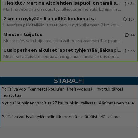
Tiesitkö? Martina Aitolehden isäpuoli on tämä suosittu laulaja
34
Martina Aitolehti on seurattu julkisuuden henkilö. Lähipiiriin mahtuu muitakin tunnettuja henkilöitä. Tiesitkö, että Ma
2 km on nykyään liian pitkä koulumatka
107
Hesarissa päivitellään lapset joutuu nyt kulkemaan 2 km kouluun jösses. Ruostefillarilla tuo matka menee vaikka miten äk
Miesten tuijotus
44
Mutta mies vain tuijottaa, siinä vaiheessa käännän itse pään pois. Mikä juttu? Yleensä jos joku tuijottaa tai katsoo, hä
Uusioperheen aikuiset lapset tyhjentää jääkaapin käydessään
56
Miten selvittäisitte seuraavan ongelman, meillä on uusioperhe, minulla teini-ikäiset lapset ja puolisolla aikuiset, jotk
STARA.FI
Poliisi valvoo liikennettä koulujen läheisyydessä – nyt tuli tärkeä
muistutus
Nyt tuli punainen varoitus 27 kaupunkiin Italiassa: ”Äärimmäinen helle”
Poliisi valvoi Jyväskylän rallin liikennettä – mätkäisi 160 sakkoa