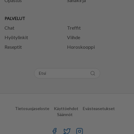
Opastus
Sanakirja
PALVELUT
Chat
Treffit
Hyötylinkit
Viihde
Reseptit
Horoskooppi
Tietosuojaseloste
Käyttöehdot
Evästeasetukset
Säännöt