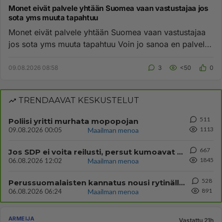
Monet eivät palvele yhtään Suomea vaan vastustajaa jos
sota yms muuta tapahtuu
Monet eivät palvele yhtään Suomea vaan vastustajaa
jos sota yms muuta tapahtuu Voin jo sanoa en palvele
yhtään Suomea ...
09.08.2026 08:58
3
<50
0
TRENDAAVAT KESKUSTELUT
511
Poliisi yritti murhata mopopojan
1113
09.08.2026 00:05
Maailman menoa
667
Jos SDP ei voita reilusti, persut kumoavat demokratian Suomesta
1845
06.08.2026 12:02
Maailman menoa
528
Perussuomalaisten kannatus nousi rytinällä Ylen tänään julkaisemassa tuoreimmassa gallup-kyselyssä.
891
06.08.2026 06:24
Maailman menoa
ARMEIJA
Vastattu 21h