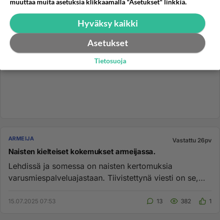
muuttaa muita asetuksia klikkaamalla "Asetukset" linkkiä.
Hyväksy kaikki
Asetukset
Tietosuoja
ARMEIJA
Vastattu 26pv
Naisten kielteiset kokemukset armeijassa.
Lehdissä ja somessa on naisten kertomuksia
varusmiespalveluajastaan. Tiivistettynä viesti on se,
että monet miesvarusmie...
15.07.2025 07:53
13
382
1