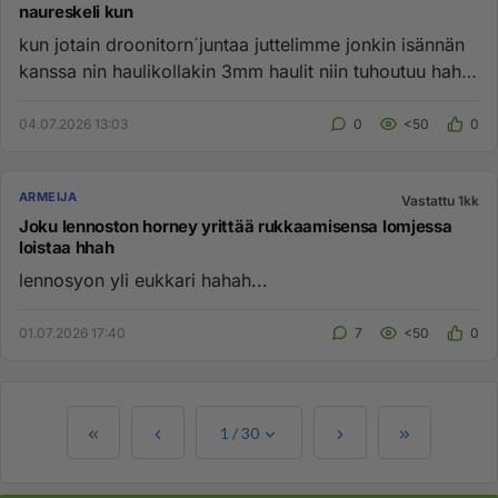
naureskeli kun
kun jotain droonitorn´juntaa juttelimme jonkin isännän
kanssa nin haulikollakin 3mm haulit niin tuhoutuu hah,
joku sotam...
04.07.2026 13:03
0
<50
0
ARMEIJA
Vastattu 1kk
Joku lennoston horney yrittää rukkaamisensa lomjessa
loistaa hhah
lennosyon yli eukkari hahah...
01.07.2026 17:40
7
<50
0
1
/
30