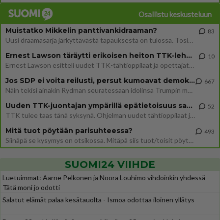
Osallistu keskusteluun
Muistatko Mikkelin panttivankidraaman?
83
Uusi draamasarja järkyttävästä tapauksesta on tulossa. Tositapahtumiin perustuva sarja ammentaa vuoden 1986 Mikkelin pan
Ernest Lawson täräytti erikoisen heiton TTK-lehdistötilaisuudessa: " Onko tässä tarkoituksena...?"
10
Ernest Lawson esitteli uudet TTK-tähtioppilaat ja opettajat torstaina 6.8. lehdistölle. Tulevalla kaudella on yksi hausk
Jos SDP ei voita reilusti, persut kumoavat demokratian Suomesta
667
Näin tekisi ainakin Rydman seuratessaan idolinsa Trumpin mallia https://www.is.fi/politiikka/art-2000012187244.html
Uuden TTK-juontajan ympärillä epätietoisuus sakenee - Nyt MTV hämmentää soppaa
52
TTK tulee taas tänä syksynä. Ohjelman uudet tähtioppilaat julkistetaan torstaina 6. elokuuta klo 14 alkavassa lehdistö
Mitä tuot pöytään parisuhteessa?
493
Siinäpä se kysymys on otsikossa. Mitäpä siis tuot/toisit pöytään parisuhteessa? Oletko mies vai nainen? Koetko sen mitä
SUOMI24 VIIHDE
Luetuimmat: Aarne Pelkonen ja Noora Louhimo vihdoinkin yhdessä -
Tätä moni jo odotti
Salatut elämät palaa kesätauolta - Ismoa odottaa iloinen yllätys