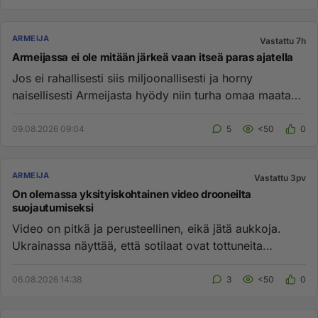
ARMEIJA
Vastattu 7h
Armeijassa ei ole mitään järkeä vaan itseä paras ajatella
Jos ei rahallisesti siis miljoonallisesti ja horny
naisellisesti Armeijasta hyödy niin turha omaa maata
palvella vaan en...
09.08.2026 09:04
5
<50
0
ARMEIJA
Vastattu 3pv
On olemassa yksityiskohtainen video drooneilta
suojautumiseksi
Video on pitkä ja perusteellinen, eikä jätä aukkoja.
Ukrainassa näyttää, että sotilaat ovat tottuneita
drooneihin, vai...
06.08.2026 14:38
3
<50
0