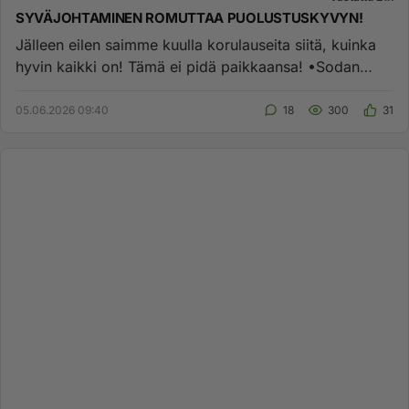
SYVÄJOHTAMINEN ROMUTTAA PUOLUSTUSKYVYN!
Jälleen eilen saimme kuulla korulauseita siitä, kuinka
hyvin kaikki on! Tämä ei pidä paikkaansa! •Sodan
raaka todellisu...
05.06.2026 09:40
18
300
31