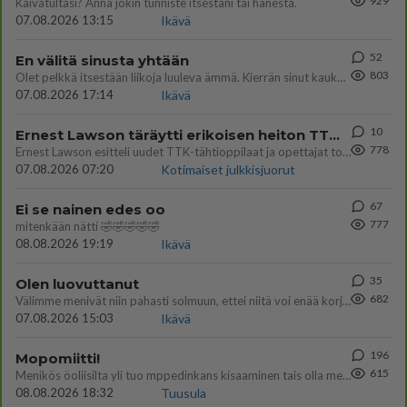
929
Kaivatultasi? Anna jokin tunniste itsestäni tai hänestä.
07.08.2026 13:15
Ikävä
52
En välitä sinusta yhtään
803
Olet pelkkä itsestään liikoja luuleva ämmä. Kierrän sinut kaukaa nyt ja aina. Olit mulle pelkkä lelu vaan.
07.08.2026 17:14
Ikävä
10
Ernest Lawson täräytti erikoisen heiton TTK-lehdistötilaisuudessa: " Onko tässä tarkoituksena...?"
778
Ernest Lawson esitteli uudet TTK-tähtioppilaat ja opettajat torstaina 6.8. lehdistölle. Tulevalla kaudella on yksi hausk
07.08.2026 07:20
Kotimaiset julkkisjuorut
67
Ei se nainen edes oo
777
mitenkään nätti 🤣🤣🤣🤣🤣
08.08.2026 19:19
Ikävä
35
Olen luovuttanut
682
Välimme menivät niin pahasti solmuun, ettei niitä voi enää korjata. On aika jatkaa elämässä eteenpäin. Toivon sulle kaik
07.08.2026 15:03
Ikävä
196
Mopomiitti!
615
Menikös öoliisilta yli tuo mppedinkans kisaaminen tais olla melkoinen riski vahigoittaa tarpeettomasti jopa kuolla tuoss
08.08.2026 18:32
Tuusula