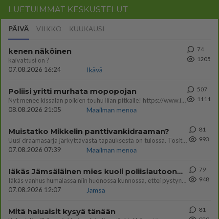
LUETUIMMAT KESKUSTELUT
PÄIVÄ
VIIKKO
KUUKAUSI
74
kenen näköinen
1205
kaivattusi on ?
07.08.2026 16:24
Ikävä
507
Poliisi yritti murhata mopopojan
1111
Nyt menee kissalan poikien touhu liian pitkälle! https://www.is.fi/kotimaa/art-2000012193221.html Karu video mopomiiti
08.08.2026 21:05
Maailman menoa
81
Muistatko Mikkelin panttivankidraaman?
993
Uusi draamasarja järkyttävästä tapauksesta on tulossa. Tositapahtumiin perustuva sarja ammentaa vuoden 1986 Mikkelin pan
07.08.2026 07:39
Maailman menoa
79
Iäkäs Jämsäläinen mies kuoli poliisiautoon matkalla Jyväskylän putkaan
948
Iäkäs vanhus humalassa niin huonossa kunnossa, ettei pystynyt huolehtimaan itsestään niin ainoa apu sillä hetkellä oli
07.08.2026 12:07
Jämsä
81
Mitä haluaisit kysyä tänään