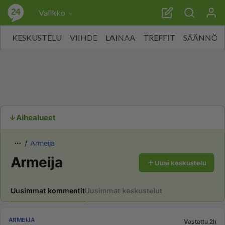
Valikko
KESKUSTELU
VIIHDE
LAINAA
TREFFIT
SÄÄNNÖT
Aihealueet
Armeija
Armeija
Uusi keskustelu
Uusimmat kommentit
Uusimmat keskustelut
ARMEIJA
Vastattu 2h