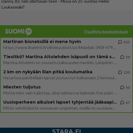
Danny, 83, teki yllättävän teon - Missä on 25-vuotias Helmi
Loukasmäki?
Osallistu keskusteluun
Martinan bisneksillä ei mene hyvin
333
https://www.iltalehti.fi/viihdeuutiset/a/c46da6ab-340f-4790-aaa7-0865eed2336 Yrityksen konkurssihakemus on tullut kärä
Tiesitkö? Martina Aitolehden isäpuoli on tämä suosittu laulaja
39
Martina Aitolehti on seurattu julkisuuden henkilö. Lähipiiriin mahtuu muitakin tunnettuja henkilöitä. Tiesitkö, että Ma
2 km on nykyään liian pitkä koulumatka
120
Hesarissa päivitellään lapset joutuu nyt kulkemaan 2 km kouluun jösses. Ruostefillarilla tuo matka menee vaikka miten äk
Miesten tuijotus
50
Mutta mies vain tuijottaa, siinä vaiheessa käännän itse pään pois. Mikä juttu? Yleensä jos joku tuijottaa tai katsoo, hä
Uusioperheen aikuiset lapset tyhjentää jääkaapin käydessään
67
Miten selvittäisitte seuraavan ongelman, meillä on uusioperhe, minulla teini-ikäiset lapset ja puolisolla aikuiset, jotk
STARA.FI