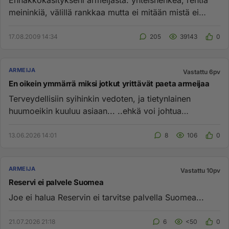
Ennakkokäsitykseni armeijasta: yhteishenkeä, rehtiä
meininkiä, välillä rankkaa mutta ei mitään mistä ei
selviäisi. Siist...
17.08.2009 14:34
205
39143
0
ARMEIJA
Vastattu 6pv
En oikein ymmärrä miksi jotkut yrittävät paeta armeijaa
Terveydellisiin syihinkin vedoten, ja tietynlainen
huumoeikin kuuluu asiaan... ..ehkä voi johtua
sellaisestakin kun use...
13.06.2026 14:01
8
106
0
ARMEIJA
Vastattu 10pv
Reservi ei palvele Suomea
Joe ei halua Reservin ei tarvitse palvella Suomea...
21.07.2026 21:18
6
<50
0