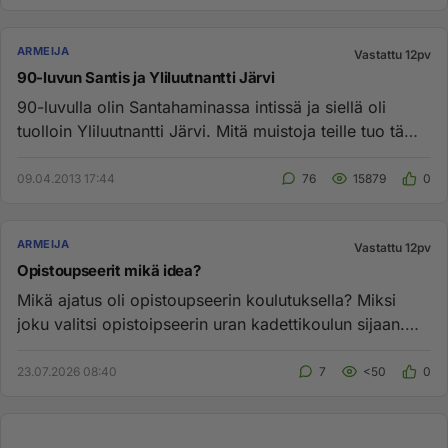
ARMEIJA
Vastattu 12pv
90-luvun Santis ja Yliluutnantti Järvi
90-luvulla olin Santahaminassa intissä ja siellä oli
tuolloin Yliluutnantti Järvi. Mitä muistoja teille tuo tämä
jämerä,...
09.04.2013 17:44
76
15879
0
ARMEIJA
Vastattu 12pv
Opistoupseerit mikä idea?
Mikä ajatus oli opistoupseerin koulutuksella? Miksi
joku valitsi opistoipseerin uran kadettikoulun sijaan.
Miksi oli tav...
23.07.2026 08:40
7
<50
0