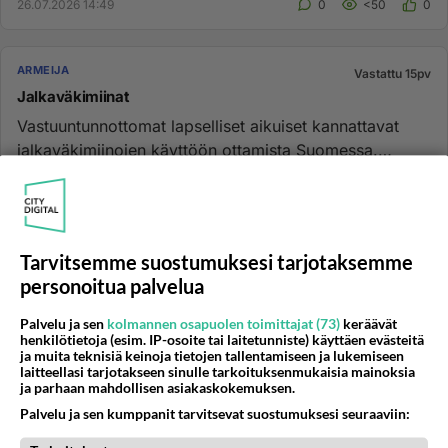
26.07.2026 14:49
0
<50
0
ARMEIJA
Vastattu 15pv
Jalkaväkimiinat
Vastuuntunnottomat lapselliset aikuiset kannattavat
jalkaväkimiinojen käyttöön ottamista Suomessa.
Lapsuuteni miinojen ...
25.11.2024 16:06
30
1072
0
Tarvitsemme suostumuksesi tarjotaksemme
ARMEIJA
Vastattu 16pv
personoitua palvelua
Vieläkö intissä
natsat jaetaan ennen kun on tehtykään mitään. Esim:
Palvelu ja sen
kolmannen osapuolen toimittajat (73)
keräävät
henkilötietoja (esim. IP-osoite tai laitetunniste) käyttäen evästeitä
pelikaverin sukulaiselle annetaan natsat keinolla millä
ja muita teknisiä keinoja tietojen tallentamiseen ja lukemiseen
hyvänsä....
laitteellasi tarjotakseen sinulle tarkoituksenmukaisia mainoksia
ja parhaan mahdollisen asiakaskokemuksen.
21.07.2026 16:11
1
<50
0
Palvelu ja sen kumppanit tarvitsevat suostumuksesi seuraaviin: