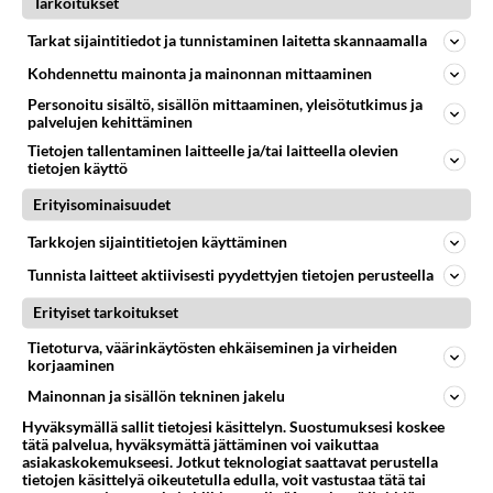
Tarkoitukset
ARMEIJA
Vastattu 21pv
Suomen maanpuolustustahto on alle 1,5%
Tarkat sijaintitiedot ja tunnistaminen laitetta skannaamalla
Vain 1,5% menee armeijaan vapaaehtoisesti,
Kohdennettu mainonta ja mainonnan mittaaminen
miespuoliset pakotetaan sinne vankeusrangaistuksen
Personoitu sisältö, sisällön mittaaminen, yleisötutkimus ja
uhalla. Naisista suurin os...
palvelujen kehittäminen
15.02.2026 10:09
25
451
0
Tietojen tallentaminen laitteelle ja/tai laitteella olevien
tietojen käyttö
Erityisominaisuudet
ARMEIJA
Vastattu 24pv
Tarkkojen sijaintitietojen käyttäminen
Paras paikka käydä intti?
Tunnista laitteet aktiivisesti pyydettyjen tietojen perusteella
Terve! Mie oon menos inttiin. Olen tosiaan 2009
syntynyt. Kysyn nyt, että mikä on paras paikka käydä
Erityiset tarkoitukset
se? Tosiaan asentee...
Tietoturva, väärinkäytösten ehkäiseminen ja virheiden
12.03.2026 10:12
17
662
0
korjaaminen
Mainonnan ja sisällön tekninen jakelu
Hyväksymällä sallit tietojesi käsittelyn. Suostumuksesi koskee
tätä palvelua, hyväksymättä jättäminen voi vaikuttaa
asiakaskokemukseesi. Jotkut teknologiat saattavat perustella
tietojen käsittelyä oikeutetulla edulla, voit vastustaa tätä tai