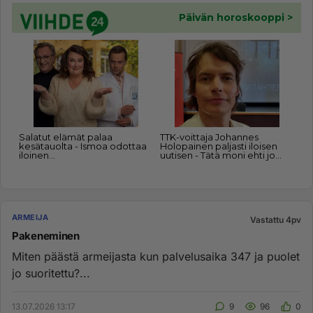
ARMEIJA
Vastattu 4pv
Pakeneminen
Miten päästä armeijasta kun palvelusaika 347 ja puolet
jo suoritettu?...
13.07.2026 13:17
9
96
0