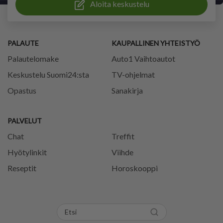
Aloita keskustelu
PALAUTE
KAUPALLINEN YHTEISTYÖ
Palautelomake
Auto1 Vaihtoautot
Keskustelu Suomi24:sta
TV-ohjelmat
Opastus
Sanakirja
PALVELUT
Chat
Treffit
Hyötylinkit
Viihde
Reseptit
Horoskooppi