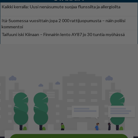
Kaikki kerralla: Uusi nenäsumute suojaa flunssilta ja allergioilta
Itä-Suomessa vuosittain jopa 2 000 rattijuopumusta – näin poliisi
kommentoi
Taifuuni iski Kiinaan – Finnairin lento AY87 jo 30 tuntia myöhässä