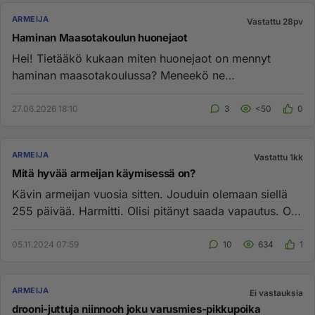
ARMEIJA
Vastattu 28pv
Haminan Maasotakoulun huonejaot
Hei! Tietääkö kukaan miten huonejaot on mennyt
haminan maasotakoulussa? Meneekö ne
samankuntoisten mukaan vai aakkosten ...
27.06.2026 18:10
3
<50
0
ARMEIJA
Vastattu 1kk
Mitä hyvää armeijan käymisessä on?
Kävin armeijan vuosia sitten. Jouduin olemaan siellä
255 päivää. Harmitti. Olisi pitänyt saada vapautus. Olin
tyhmä, ...
05.11.2024 07:59
10
634
1
ARMEIJA
Ei vastauksia
drooni-juttuja niinnooh joku varusmies-pikkupoika