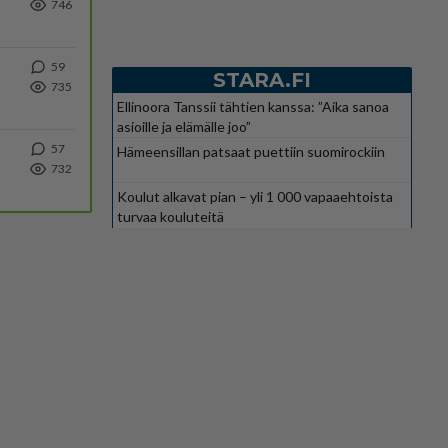
746
59
STARA.FI
735
Ellinoora Tanssii tähtien kanssa: ”Aika sanoa
asioille ja elämälle joo”
57
Hämeensillan patsaat puettiin suomirockiin
732
Koulut alkavat pian – yli 1 000 vapaaehtoista
turvaa kouluteitä