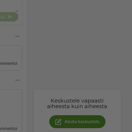
tä
ommentoi
Keskustele vapaasti
aiheesta kuin aiheesta
Aloita keskustelu
ommentoi