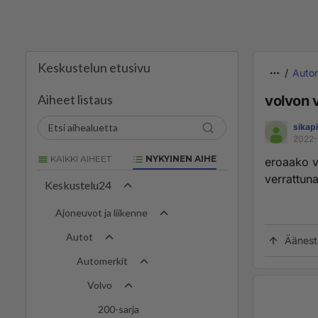
Keskustelun etusivu
Autom
Aiheet listaus
volvon v
sikapi
2022-
KAIKKI AIHEET
NYKYINEN AIHE
eroaako vo
verrattun
Keskustelu24
Ajoneuvot ja liikenne
Autot
Äänest
Automerkit
Volvo
200-sarja