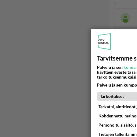
Tarvitsemme s
Palvelu ja sen
kolman
LUETUI
käyttäen evästeitä ja
tarkoituksenmukaisi
PÄIVÄ
VI
Palvelu ja sen kumpp
Mitä tuo
Tarkoitukset
Tarkat sijaintitiedo
04.08.2026 
Kohdennettu mainon
Martinan 
Personoitu sisältö, 
05.08.2026 
Tietojen tallentamine