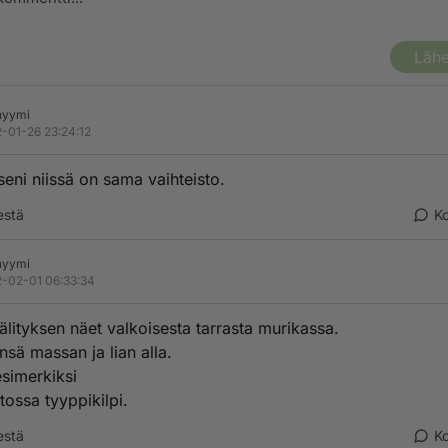
Lähe
nyymi
-01-26 23:24:12
seni niissä on sama vaihteisto.
estä
K
nyymi
-02-01 06:33:34
älityksen näet valkoisesta tarrasta murikassa.
nsä massan ja lian alla.
esimerkiksi
tossa tyyppikilpi.
estä
K