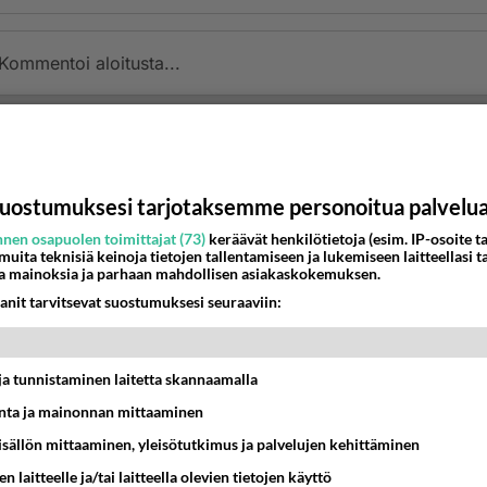
Kommentoi aloitusta...
Ketjusta on poistettu
0
sääntöjenvastaista viestiä.
Takaisin ylös
uostumuksesi tarjotaksemme personoitua palvelu
nen osapuolen toimittajat (73)
keräävät henkilötietoja (esim. IP-osoite ta
MMAT KESKUSTELUT
 muita teknisiä keinoja tietojen tallentamiseen ja lukemiseen laitteellasi t
a mainoksia ja parhaan mahdollisen asiakaskokemuksen.
IKKO
KUUKAUSI
anit tarvitsevat suostumuksesi seuraaviin:
t pöytään parisuhteessa?
t ja tunnistaminen laitetta skannaamalla
16:53
Sinkut
ta ja mainonnan mittaaminen
bisneksillä ei mene hyvin
sisällön mittaaminen, yleisötutkimus ja palvelujen kehittäminen
05:51
Kotimaiset julkkisjuorut
n laitteelle ja/tai laitteella olevien tietojen käyttö