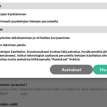
t
nykyään liian pitkä koulumatka
etojen käyttäminen
10:07
Lieksa
iivisesti pyydettyjen tietojen perusteella
 Martina Aitolehden isäpuoli on tämä suosittu laulaja
et
07:23
Kotimaiset julkkisjuorut
äytösten ehkäiseminen ja virheiden korjaaminen
ön tekninen jakelu
a ja kaivattuasi
??
ietojesi käsittelyn. Suostumuksesi koskee tätä palvelua, hyväksymättä jä
18:50
Ikävä
mukseesi. Jotkut teknologiat saattavat perustella tietojen käsittelyä oike
uttaa muita asetuksia klikkaamalla "Asetukset" linkkiä.
ies
Asetukset
Hyv
lleen kun on oikea aika. Sitä ei voi mikään eikä kukaan estää <3 <3
15:01
Ikävä
kinen avautui !
04:27
Judo
dän välit