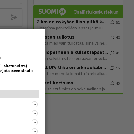
Osallistu keskusteluun
2 km on nykyään liian pitkä koulumatka
82
Hesarissa päivitellään lapset joutuu nyt kulkemaan 2 km kouluun jösses. Ruostefillarilla tuo matka menee vaikka miten äk
Miesten tuijotus
40
Mutta mies vain tuijottaa, siinä vaiheessa käännän itse pään pois. Mikä juttu? Yleensä jos joku tuijottaa tai katsoo, hä
Uusioperheen aikuiset lapset tyhjentää jääkaapin käydessään
41
a
Miten selvittäisitte seuraavan ongelman, meillä on uusioperhe, minulla teini-ikäiset lapset ja puolisolla aikuiset, jotk
i laitetunniste)
GALLUP: Mikä on arkiruokabravuurisi?
15
arjotakseen sinulle
Lomat on monella lomailtu ja arki alkaa. Se voi tarkoittaa myös sitä, että grillailut on grillattu ja palataan arjen ruo
Naiset kertokaa
43
Miksi se että mies on seksuaalinen ja haluaa seksiä ja te olette hänen mielestänne haluttava on vastenmielistä? Mikä sii
396
1600
Siinäpä se kysymys on otsikossa. Mitäpä siis tuot/toisit pöytään parisuhteessa? Oletko mies vai nainen? Koetko sen mitä
270
1056
https://www.iltalehti.fi/viihdeuutiset/a/c46da6ab-340f-4790-aaa7-0865eed2336 Yrityksen konkurssihakemus on tullut kärä