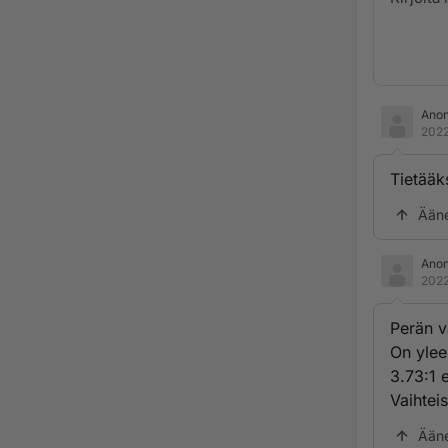
Ano
2022
Tietääk
Ään
Ano
2022
Perän v
On ylee
3.73:1 
Vaihteis
Ään