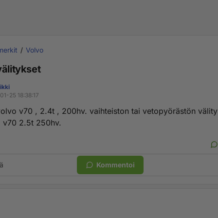
erkit
Volvo
älitykset
ikki
01-25 18:38:17
lvo v70 , 2.4t , 200hv. vaihteiston tai vetopyörästön välit
a v70 2.5t 250hv.
ä
Kommentoi