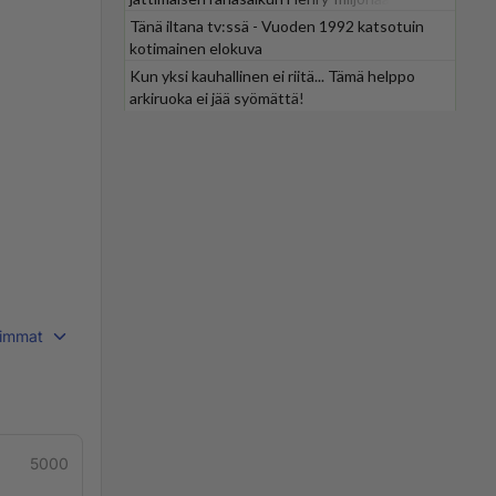
Tänä iltana tv:ssä - Vuoden 1992 katsotuin
kotimainen elokuva
Kun yksi kauhallinen ei riitä... Tämä helppo
arkiruoka ei jää syömättä!
immat
5000