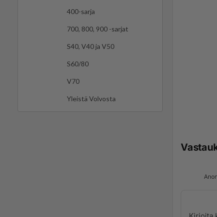
400-sarja
700, 800, 900 -sarjat
S40, V40 ja V50
S60/80
V70
Yleistä Volvosta
Vastau
Anon