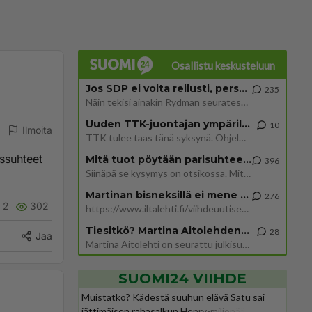
Osallistu keskusteluun
Jos SDP ei voita reilusti, persut kumoavat demokratian Suomesta
235
Näin tekisi ainakin Rydman seuratessaan idolinsa Trumpin mallia https://www.is.fi/politiikka/art-2000012187244.html
Uuden TTK-juontajan ympärillä epätietoisuus sakenee - Nyt MTV hämmentää soppaa
10
Ilmoita
TTK tulee taas tänä syksynä. Ohjelman uudet tähtioppilaat julkistetaan torstaina 6. elokuuta klo 14 alkavassa lehdistö
yssuhteet
Mitä tuot pöytään parisuhteessa?
396
Siinäpä se kysymys on otsikossa. Mitäpä siis tuot/toisit pöytään parisuhteessa? Oletko mies vai nainen? Koetko sen mitä
Martinan bisneksillä ei mene hyvin
276
2
302
https://www.iltalehti.fi/viihdeuutiset/a/c46da6ab-340f-4790-aaa7-0865eed2336 Yrityksen konkurssihakemus on tullut kärä
Tiesitkö? Martina Aitolehden isäpuoli on tämä suosittu laulaja
28
Jaa
Martina Aitolehti on seurattu julkisuuden henkilö. Lähipiiriin mahtuu muitakin tunnettuja henkilöitä. Tiesitkö, että Ma
SUOMI24 VIIHDE
Muistatko? Kädestä suuhun elävä Satu sai
jättimäisen rahasalkun Henry-miljonääriltä