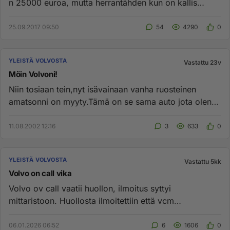
n 25000 euroa, mutta herrantähden kun on kallis
pikkuvolvo!!!!!...
25.09.2017 09:50
54
4290
0
YLEISTÄ VOLVOSTA
Vastattu 23v
Möin Volvoni!
Niin tosiaan tein,nyt isävainaan vanha ruosteinen
amatsonni on myyty.Tämä on se sama auto jota olen
luullut uudeksi,kute...
11.08.2002 12:16
3
633
0
YLEISTÄ VOLVOSTA
Vastattu 5kk
Volvo on call vika
Volvo ov call vaatii huollon, ilmoitus syttyi
mittaristoon. Huollosta ilmoitettiin että vcm
ohjausyksikkö täytyy vaihtaa...
06.01.2026 06:52
6
1606
0