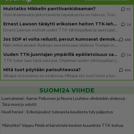
Muistatko Mikkelin panttivankidraaman?
91
Uusi draamasarja järkyttävästä tapauksesta on tulossa. Tositapahtumiin perustuva sarja ammentaa vuoden 1986 Mikkelin pan
Ernest Lawson täräytti erikoisen heiton TTK-lehdistötilaisuudessa: " Onko tässä tarkoituksena...?"
14
Ernest Lawson esitteli uudet TTK-tähtioppilaat ja opettajat torstaina 6.8. lehdistölle. Tulevalla kaudella on yksi hausk
Jos SDP ei voita reilusti, persut kumoavat demokratian Suomesta
688
Näin tekisi ainakin Rydman seuratessaan idolinsa Trumpin mallia https://www.is.fi/politiikka/art-2000012187244.html
Uuden TTK-juontajan ympärillä epätietoisuus sakenee - Nyt MTV hämmentää soppaa
54
TTK tulee taas tänä syksynä. Ohjelman uudet tähtioppilaat julkistetaan torstaina 6. elokuuta klo 14 alkavassa lehdistö
Mitä tuot pöytään parisuhteessa?
496
Siinäpä se kysymys on otsikossa. Mitäpä siis tuot/toisit pöytään parisuhteessa? Oletko mies vai nainen? Koetko sen mitä
SUOMI24 VIIHDE
Luetuimmat: Aarne Pelkonen ja Noora Louhimo vihdoinkin yhdessä -
Tätä moni jo odotti
Huoli heräsi - Erikoisjoukot tulevasta kaudesta tyly paljastus
Yllätyitkö? Vappu Pimiä ei kärvistele kesken kuuminta TTK-kohua