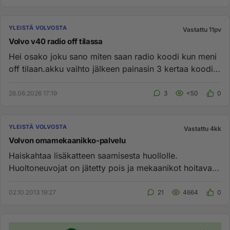
YLEISTÄ VOLVOSTA
Vastattu 11pv
Volvo v40 radio off tilassa
Hei osako joku sano miten saan radio koodi kun meni
off tilaan.akku vaihto jälkeen painasin 3 kertaa koodi
väärin ja men...
26.06.2026 17:19
3
<50
0
YLEISTÄ VOLVOSTA
Vastattu 4kk
Volvon omamekaanikko-palvelu
Haiskahtaa lisäkatteen saamisesta huollolle.
Huoltoneuvojat on jätetty pois ja mekaanikot hoitavat
nyt senkin työn. ...
02.10.2013 19:27
21
4664
0