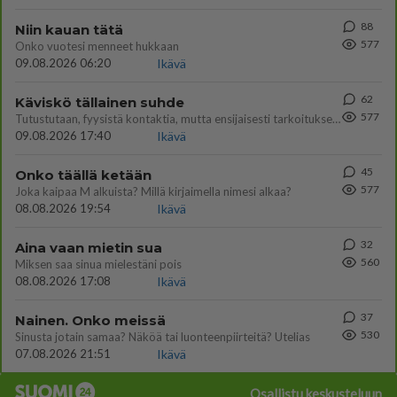
88
Niin kauan tätä
577
Onko vuotesi menneet hukkaan
09.08.2026 06:20
Ikävä
62
Käviskö tällainen suhde
577
Tutustutaan, fyysistä kontaktia, mutta ensijaisesti tarkoituksena ei ole aloittaa mitään virallista tai rikkoa mitään? E
09.08.2026 17:40
Ikävä
45
Onko täällä ketään
577
Joka kaipaa M alkuista? Millä kirjaimella nimesi alkaa?
08.08.2026 19:54
Ikävä
32
Aina vaan mietin sua
560
Miksen saa sinua mielestäni pois
08.08.2026 17:08
Ikävä
37
Nainen. Onko meissä
530
Sinusta jotain samaa? Näköä tai luonteenpiirteitä? Utelias
07.08.2026 21:51
Ikävä
Osallistu keskusteluun