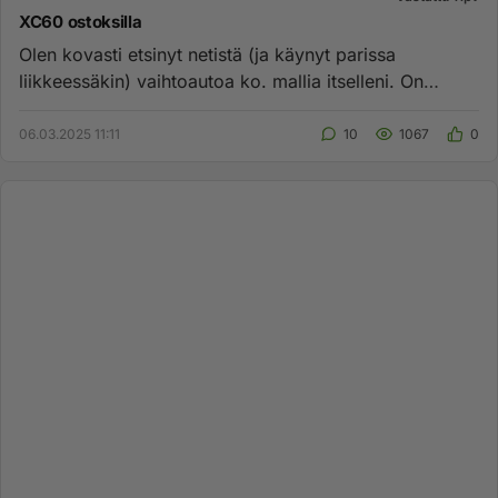
XC60 ostoksilla
Olen kovasti etsinyt netistä (ja käynyt parissa
liikkeessäkin) vaihtoautoa ko. mallia itselleni. On
käynyt ilmi, että h...
06.03.2025 11:11
10
1067
0