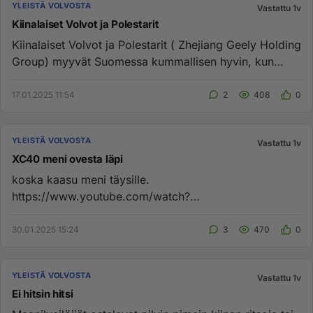
YLEISTÄ VOLVOSTA
Vastattu 1v
Kiinalaiset Volvot ja Polestarit
Kiinalaiset Volvot ja Polestarit ( Zhejiang Geely Holding
Group) myyvät Suomessa kummallisen hyvin, kun
ajatellaan, että...
17.01.2025 11:54
2
408
0
YLEISTÄ VOLVOSTA
Vastattu 1v
XC40 meni ovesta läpi
koska kaasu meni täysille.
https://www.youtube.com/watch?
v=YgQywmpyu58&ab_channel=Motor Toinen tapaus:
https://www.youtu...
30.01.2025 15:24
3
470
0
YLEISTÄ VOLVOSTA
Vastattu 1v
Ei hitsin hitsi