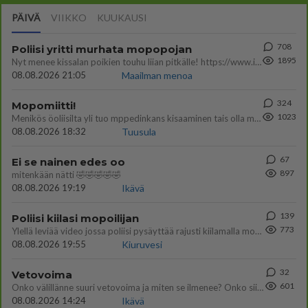
PÄIVÄ
VIIKKO
KUUKAUSI
708
Poliisi yritti murhata mopopojan
1895
Nyt menee kissalan poikien touhu liian pitkälle! https://www.is.fi/kotimaa/art-2000012193221.html Karu video mopomiiti
08.08.2026 21:05
Maailman menoa
324
Mopomiitti!
1023
Menikös öoliisilta yli tuo mppedinkans kisaaminen tais olla melkoinen riski vahigoittaa tarpeettomasti jopa kuolla tuoss
08.08.2026 18:32
Tuusula
67
Ei se nainen edes oo
897
mitenkään nätti 🤣🤣🤣🤣🤣
08.08.2026 19:19
Ikävä
139
Poliisi kiilasi mopoilijan
773
Ylellä leviää video jossa poliisi pysäyttää rajusti kiilamalla mopo pojan. Toivottavasti poliisi ottaa tuosta mallia myö
08.08.2026 19:55
Kiuruvesi
32
Vetovoima
601
Onko välillänne suuri vetovoima ja miten se ilmenee? Onko siitä haittaa?
08.08.2026 14:24
Ikävä