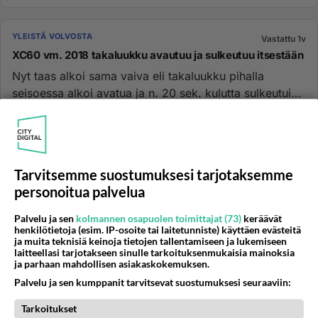
YLEISTÄ VOLVOSTA
Vastattu 1v
XC60 vm. 2018 takaluukku avautuu ja sulkeutuu itsestään
Nyt taas alkoi sama vaiva eli takaluukku pihalla
seisoessa alkoi avatua ja n. 20 sek. kulutta sulkeutui
itsestään. Sama ...
03.11.2024 13:36
8
1063
0
Tarvitsemme suostumuksesi tarjotaksemme
YLEISTÄ VOLVOSTA
Vastattu 1v
personoitua palvelua
Jarrunesteen vaihtoväli
Volvossani vm. 2018 on jarrunesteen vaihtoväli
Palvelu ja sen
kolmannen osapuolen toimittajat (73)
keräävät
30000km. Jarrunestesäiliössä ei ole enää reikää, josta
henkilötietoja (esim. IP-osoite tai laitetunniste) käyttäen evästeitä
ja muita teknisiä keinoja tietojen tallentamiseen ja lukemiseen
ilma vaihtuu vaan ...
laitteellasi tarjotakseen sinulle tarkoituksenmukaisia mainoksia
ja parhaan mahdollisen asiakaskokemuksen.
08.11.2024 16:07
1
436
0
Palvelu ja sen kumppanit tarvitsevat suostumuksesi seuraaviin:
Tarkoitukset
YLEISTÄ VOLVOSTA
Vastattu 1v