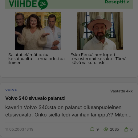
VOLVO
Vastattu 4kk
Volvo S40 sivuvalo palanut!
kaverin Volvo S40:sta on palanut oikeanpuoleinen
etusivuvalo. Onko siellä ledi vai ihan lamppu?? Miten
vaihdetaan?...
11.05.2003 18:19
9
2085
0