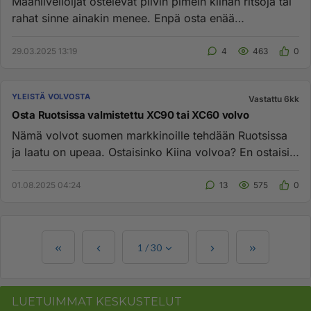
Maanilveilöijät ostelevat pilvin pimein kiinan ritsoja tai
rahat sinne ainakin menee. Enpä osta enää
suomaliiiiaisia eli...
29.03.2025 13:19
4
463
0
YLEISTÄ VOLVOSTA
Vastattu 6kk
Osta Ruotsissa valmistettu XC90 tai XC60 volvo
Nämä volvot suomen markkinoille tehdään Ruotsissa
ja laatu on upeaa. Ostaisinko Kiina volvoa? En ostaisi
varmasti. Kii...
01.08.2025 04:24
13
575
0
1
/
30
LUETUIMMAT KESKUSTELUT