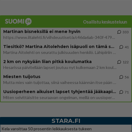
Osallistu keskusteluun
Martinan bisneksillä ei mene hyvin
333
https://www.iltalehti.fi/viihdeuutiset/a/c46da6ab-340f-4790-aaa7-0865eed2336 Yrityksen konkurssihakemus on tullut kärä
Tiesitkö? Martina Aitolehden isäpuoli on tämä suosittu laulaja
41
Martina Aitolehti on seurattu julkisuuden henkilö. Lähipiiriin mahtuu muitakin tunnettuja henkilöitä. Tiesitkö, että Ma
2 km on nykyään liian pitkä koulumatka
122
Hesarissa päivitellään lapset joutuu nyt kulkemaan 2 km kouluun jösses. Ruostefillarilla tuo matka menee vaikka miten äk
Miesten tuijotus
56
Mutta mies vain tuijottaa, siinä vaiheessa käännän itse pään pois. Mikä juttu? Yleensä jos joku tuijottaa tai katsoo, hä
Uusioperheen aikuiset lapset tyhjentää jääkaapin käydessään
71
Miten selvittäisitte seuraavan ongelman, meillä on uusioperhe, minulla teini-ikäiset lapset ja puolisolla aikuiset, jotk
STARA.FI
Kela varoittaa 50 prosentin leikkauksesta tukeen