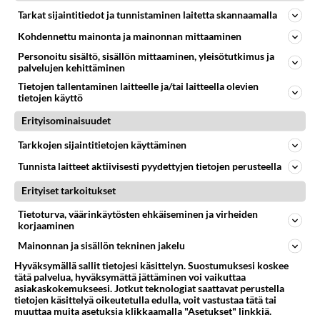
Hybridivolvon neliveto, sähköinen takamoottori
Tarkat sijaintitiedot ja tunnistaminen laitetta skannaamalla
Jos omistat tällaisen niin kannattaa katsoa tää video:
Kohdennettu mainonta ja mainonnan mittaaminen
https://www.youtube.com/watch?v=gtZk54e5DWk...
Personoitu sisältö, sisällön mittaaminen, yleisötutkimus ja
palvelujen kehittäminen
05.12.2024 18:29
1
626
0
Tietojen tallentaminen laitteelle ja/tai laitteella olevien
tietojen käyttö
Erityisominaisuudet
YLEISTÄ VOLVOSTA
Vastattu 1v
Tarkkojen sijaintitietojen käyttäminen
Miksi farkkuvolvoa pidetään muualla kotiäitien autona?
Tunnista laitteet aktiivisesti pyydettyjen tietojen perusteella
Meillä Volvo on tosimiesten auto. Mikään ei ole
miehekkäämpää kuin V70 diesel. Mutta mennään pois
Erityiset tarkoitukset
pohjolasta niin se onk...
Tietoturva, väärinkäytösten ehkäiseminen ja virheiden
21.12.2024 11:41
6
624
0
korjaaminen
Mainonnan ja sisällön tekninen jakelu
Hyväksymällä sallit tietojesi käsittelyn. Suostumuksesi koskee
tätä palvelua, hyväksymättä jättäminen voi vaikuttaa
asiakaskokemukseesi. Jotkut teknologiat saattavat perustella
tietojen käsittelyä oikeutetulla edulla, voit vastustaa tätä tai
muuttaa muita asetuksia klikkaamalla "Asetukset" linkkiä.