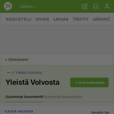
Valikko
KESKUSTELU
VIIHDE
LAINAA
TREFFIT
SÄÄNNÖT
Aihealueet
Yleistä Volvosta
Yleistä Volvosta
Uusi keskustelu
Uusimmat kommentit
Uusimmat keskustelut
YLEISTÄ VOLVOSTA
Vastattu 3pv