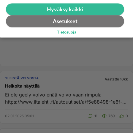
Hyväksy kaikki
Asetukset
Tietosuoja
YLEISTÄ VOLVOSTA
Vastattu 10kk
Heikolta näyttää
Ei ole geely volvo enää volvo vaan rimpula
https://www.iltalehti.fi/autouutiset/a/f5e88498-1e6f-
4e7e-a1ba-464486f26cb6 e...
02.01.2025 05:01
11
769
0