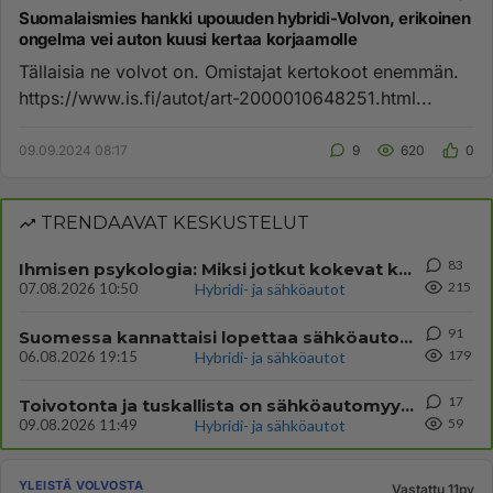
Suomalaismies hankki upouuden hybridi-Volvon, erikoinen
ongelma vei auton kuusi kertaa korjaamolle
Tällaisia ne volvot on. Omistajat kertokoot enemmän.
https://www.is.fi/autot/art-2000010648251.html...
09.09.2024 08:17
9
620
0
TRENDAAVAT KESKUSTELUT
83
Ihmisen psykologia: Miksi jotkut kokevat kehityksen negatiivisena asiana ja vastustavat sitä.
215
07.08.2026 10:50
Hybridi- ja sähköautot
91
Suomessa kannattaisi lopettaa sähköautovouhotus
179
06.08.2026 19:15
Hybridi- ja sähköautot
17
Toivotonta ja tuskallista on sähköautomyynti
59
09.08.2026 11:49
Hybridi- ja sähköautot
YLEISTÄ VOLVOSTA
Vastattu 11pv