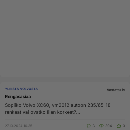
YLEISTÄ VOLVOSTA
Vastattu 1v
Rengasasiaa
Sopiiko Volvo XC60, vm2012 autoon 235/65-18
renkaat vai ovatko liian korkeat?...
27.10.2024 10:35
3
304
0