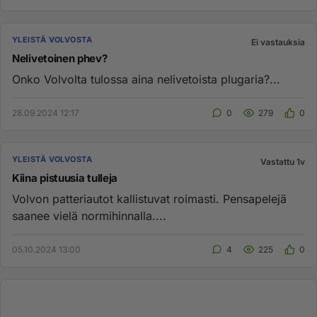
YLEISTÄ VOLVOSTA
Ei vastauksia
Nelivetoinen phev?
Onko Volvolta tulossa aina nelivetoista plugaria?...
28.09.2024 12:17
0
279
0
YLEISTÄ VOLVOSTA
Vastattu 1v
Kiina pistuusia tulleja
Volvon patteriautot kallistuvat roimasti. Pensapelejä
saanee vielä normihinnalla....
05.10.2024 13:00
4
225
0