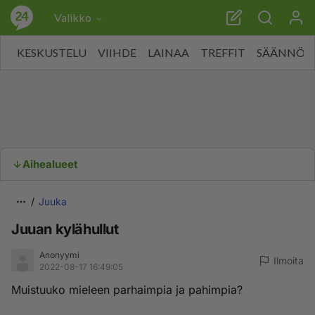
Valikko
KESKUSTELU
VIIHDE
LAINAA
TREFFIT
SÄÄNNÖT
Aihealueet
Juuka
Juuan kylähullut
Anonyymi
Ilmoita
2022-08-17 16:49:05
Muistuuko mieleen parhaimpia ja pahimpia?