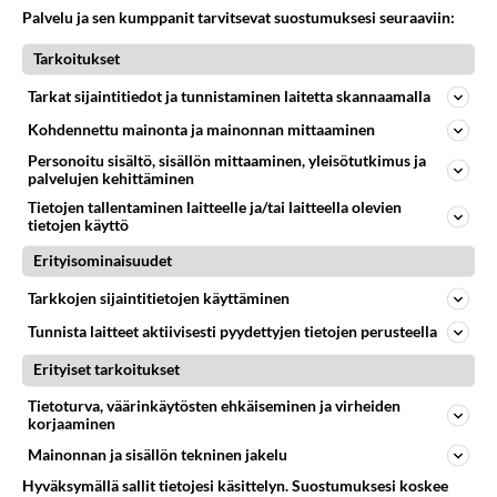
Mikä on ollut
Palvelu ja sen kumppanit tarvitsevat suostumuksesi seuraaviin:
614
Söpöintä välillämme?
06.08.2026 14:44
Ikävä
Tarkoitukset
29
Tykkäätköhän vielä minusta?
Tarkat sijaintitiedot ja tunnistaminen laitetta skannaamalla
548
Yhtä paljon, kuin minä sinusta? Haaveissa ollaan kahdestaan, rauhassa ja lähennytään fyysisesti ja tutustutaan syvemmin
Kohdennettu mainonta ja mainonnan mittaaminen
06.08.2026 07:42
Ikävä
Personoitu sisältö, sisällön mittaaminen, yleisötutkimus ja
palvelujen kehittäminen
31
Hyvännäköinen pakkaus
516
Olet hyvännäköinen pakkaus nainen.
Tietojen tallentaminen laitteelle ja/tai laitteella olevien
tietojen käyttö
06.08.2026 13:03
Ikävä
Erityisominaisuudet
37
Olet ihana
510
Muru, sä oot ihana. Tunsitko sen sähkön meidän välillä kun oltiin ihan låhekkäin? 👩‍❤️‍👩❤️😼😘
Tarkkojen sijaintitietojen käyttäminen
05.08.2026 21:15
Ikävä
Tunnista laitteet aktiivisesti pyydettyjen tietojen perusteella
160
Vihervasemmistofeministinaisasianaiset
Erityiset tarkoitukset
494
Tulevat tänne palstalle haukkumaan miehiä ja naljailemaan miehelle, kehuvat olevansa heitä parempia. Itse asuvat MIEHE
Tietoturva, väärinkäytösten ehkäiseminen ja virheiden
06.08.2026 12:01
Sinkut
korjaaminen
Mainonnan ja sisällön tekninen jakelu
Osallistu keskusteluun
Hyväksymällä sallit tietojesi käsittelyn. Suostumuksesi koskee
Muistatko Mikkelin panttivankidraaman?
53