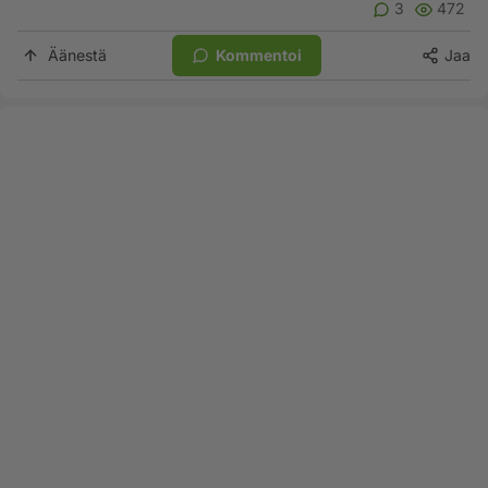
3
472
Äänestä
Kommentoi
Jaa