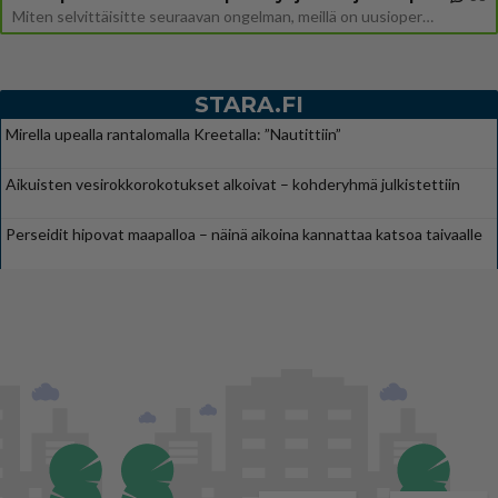
Miten selvittäisitte seuraavan ongelman, meillä on uusioperhe, minulla teini-ikäiset lapset ja puolisolla aikuiset, jotk
STARA.FI
Mirella upealla rantalomalla Kreetalla: ”Nautittiin”
Aikuisten vesirokkorokotukset alkoivat – kohderyhmä julkistettiin
Perseidit hipovat maapalloa – näinä aikoina kannattaa katsoa taivaalle