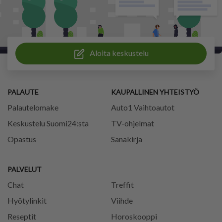
Aloita keskustelu
PALAUTE
KAUPALLINEN YHTEISTYÖ
Palautelomake
Auto1 Vaihtoautot
Keskustelu Suomi24:sta
TV-ohjelmat
Opastus
Sanakirja
PALVELUT
Chat
Treffit
Hyötylinkit
Viihde
Reseptit
Horoskooppi