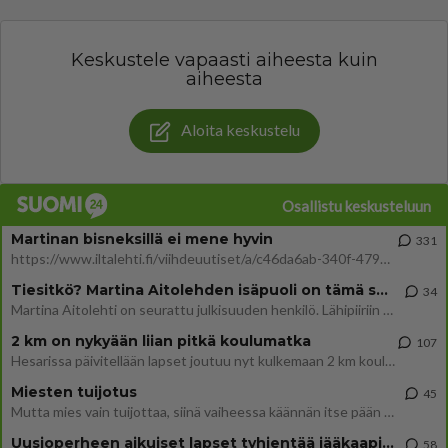
Keskustele vapaasti aiheesta kuin
aiheesta
Aloita keskustelu
Osallistu keskusteluun
Martinan bisneksillä ei mene hyvin
331
https://www.iltalehti.fi/viihdeuutiset/a/c46da6ab-340f-4790-aaa7-0865eed2336 Yrityksen konkurssihakemus on tullut kärä
Tiesitkö? Martina Aitolehden isäpuoli on tämä suosittu laulaja
34
Martina Aitolehti on seurattu julkisuuden henkilö. Lähipiiriin mahtuu muitakin tunnettuja henkilöitä. Tiesitkö, että Ma
2 km on nykyään liian pitkä koulumatka
107
Hesarissa päivitellään lapset joutuu nyt kulkemaan 2 km kouluun jösses. Ruostefillarilla tuo matka menee vaikka miten äk
Miesten tuijotus
45
Mutta mies vain tuijottaa, siinä vaiheessa käännän itse pään pois. Mikä juttu? Yleensä jos joku tuijottaa tai katsoo, hä
Uusioperheen aikuiset lapset tyhjentää jääkaapin käydessään
58