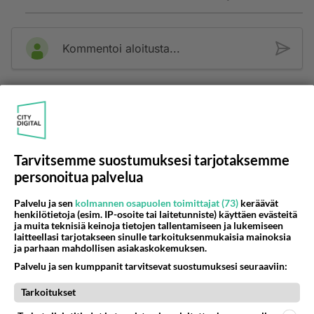
Kommentoi aloitusta...
Ketjusta on poistettu
0
sääntöjenvastaista viestiä.
Takaisin ylös
Tarvitsemme suostumuksesi tarjotaksemme
LUETUIMMAT KESKUSTELUT
personoitua palvelua
PÄIVÄ
VIIKKO
KUUKAUSI
Palvelu ja sen
kolmannen osapuolen toimittajat (73)
keräävät
henkilötietoja (esim. IP-osoite tai laitetunniste) käyttäen evästeitä
347
Mitä tuot pöytään parisuhteessa?
ja muita teknisiä keinoja tietojen tallentamiseen ja lukemiseen
1287
laitteellasi tarjotakseen sinulle tarkoituksenmukaisia mainoksia
Siinäpä se kysymys on otsikossa. Mitäpä siis tuot/toisit pöytään parisuhteessa? Oletko mies vai nainen? Koetko sen mitä
ja parhaan mahdollisen asiakaskokemuksen.
04.08.2026 16:53
Sinkut
Palvelu ja sen kumppanit tarvitsevat suostumuksesi seuraaviin:
54
Mikä sinua ja kaivattuasi
Tarkoitukset
763
Yhdistää??????
04.08.2026 18:50
Ikävä