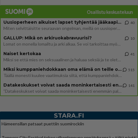
Osallistu keskusteluun
Uusioperheen aikuiset lapset tyhjentää jääkaapin käydessään
40
Miten selvittäisitte seuraavan ongelman, meillä on uusioperhe, minulla teini-ikäiset lapset ja puolisolla aikuiset, jotk
GALLUP: Mikä on arkiruokabravuurisi?
10
Lomat on monella lomailtu ja arki alkaa. Se voi tarkoittaa myös sitä, että grillailut on grillattu ja palataan arjen ruo
Naiset kertokaa
41
Miksi se että mies on seksuaalinen ja haluaa seksiä ja te olette hänen mielestänne haluttava on vastenmielistä? Mikä sii
Miksi kumppaniehdokkaan oma elämä on teille ongelma?
515
Täällä monesti kuulee vaatimuksia siitä, että kumppaniehdokkaalla ei saisi olla lemmikkejä, lapsia, kavereita, eksiä, su
Datakeskukset voivat saada moninkertaisesti enemmän palautuksia kuin mitä ne maksavat veroja
141
”Datakeskukset voivat saada moninkertaisesti enemmän palautuksia kuin mitä ne maksavat veroja”, sanoo professori Jussi K
STARA.FI
Hämeensillan patsaat puettiin suomirockiin
Tampere City Festival tekee viikonloppuna ennätyksensä – tältä näytti