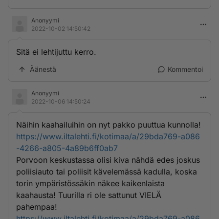
Anonyymi
2022-10-02 14:50:42
Sitä ei lehtijuttu kerro.
Äänestä
Kommentoi
Anonyymi
2022-10-06 14:50:24
Näihin kaahailuihin on nyt pakko puuttua kunnolla!
https://www.iltalehti.fi/kotimaa/a/29bda769-a086
-4266-a805-4a89b6ff0ab7
Porvoon keskustassa olisi kiva nähdä edes joskus
poliisiauto tai poliisit kävelemässä kadulla, koska
torin ympäristössäkin näkee kaikenlaista
kaahausta! Tuurilla ri ole sattunut VIELÄ
pahempaa!
https://www.iltalehti.fi/kotimaa/a/29bda769-a086