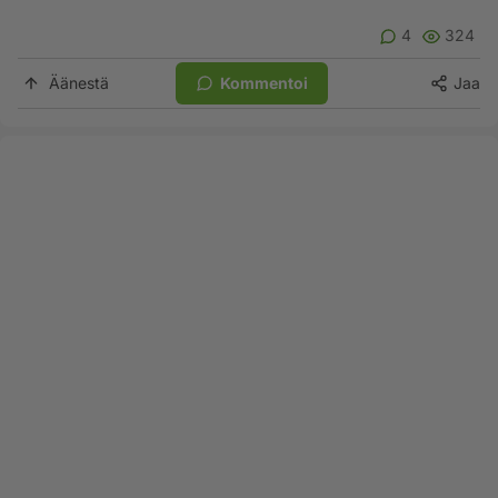
4
324
Äänestä
Kommentoi
Jaa