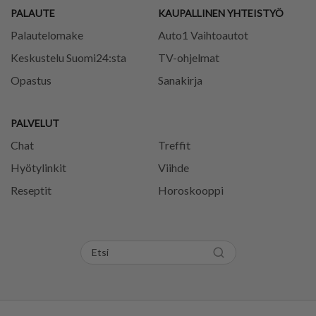
PALAUTE
KAUPALLINEN YHTEISTYÖ
Palautelomake
Auto1 Vaihtoautot
Keskustelu Suomi24:sta
TV-ohjelmat
Opastus
Sanakirja
PALVELUT
Chat
Treffit
Hyötylinkit
Viihde
Reseptit
Horoskooppi