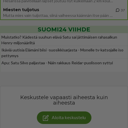
Hesarissa päivitellään lapset joutuu nyt kulkemaan 2 km kouluun jösses. Ruostefillarilla tuo matka menee vaikka miten äk
Miesten tuijotus
37
Mutta mies vain tuijottaa, siinä vaiheessa käännän itse pään pois. Mikä juttu? Yleensä jos joku tuijottaa tai katsoo, hä
SUOMI24 VIIHDE
Muistatko? Kädestä suuhun elävä Satu sai jättimäisen rahasalkun
Henry-miljonääriltä
Ikäviä uutisia Elämäni biisi -suosikkisarjasta - Monelle tv-katsojalle iso
pettymys
Apu: Satu Silvo paljastaa - Näin rakkaus Reidar-puolisoon syttyi
Keskustele vapaasti aiheesta kuin
aiheesta
Aloita keskustelu