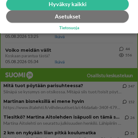
Hyväksy kaikki
611
Martina Aitolehti on seurattu julkisuuden henkilö. Lähipiiriin mahtuu muitakin tunnettuja henkilöitä. Tiesitkö, että Ma
05.08.2026 07:23
Kotimaiset julkkisjuorut
Asetukset
57
Mitä töitä kaivattusi on tehnyt?
Tietosuoja
608
😅
05.08.2026 13:25
Ikävä
44
Voiko meidän välit
556
Koskaan parantua tästä?
05.08.2026 05:34
Ikävä
Osallistu keskusteluun
Mitä tuot pöytään parisuhteessa?
347
Siinäpä se kysymys on otsikossa. Mitäpä siis tuot/toisit pöytään parisuhteessa? Oletko mies vai nainen? Koetko sen mitä
Martinan bisneksillä ei mene hyvin
152
https://www.iltalehti.fi/viihdeuutiset/a/c46da6ab-340f-4790-aaa7-0865eed2336 Yrityksen konkurssihakemus on tullut kärä
Tiesitkö? Martina Aitolehden isäpuoli on tämä suosittu laulaja
26
Martina Aitolehti on seurattu julkisuuden henkilö. Lähipiiriin mahtuu muitakin tunnettuja henkilöitä. Tiesitkö, että Ma
2 km on nykyään liian pitkä koulumatka
55