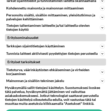
Tarkat sijaintitiedot ja tunnistaminen laitetta skannaamalla
Kohdennettu mainonta ja mainonnan mittaaminen
55
2 km on nykyään liian pitkä koulumatka
748
Hesarissa päivitellään lapset joutuu nyt kulkemaan 2 km kouluun jösses. Ruostefillarilla tuo matka menee vaikka miten äk
Personoitu sisältö, sisällön mittaaminen, yleisötutkimus ja
04.08.2026 10:07
Lieksa
palvelujen kehittäminen
Tietojen tallentaminen laitteelle ja/tai laitteella olevien
38
Sinulle mies
tietojen käyttö
735
Kohtaamme jälleen kun on oikea aika. Sitä ei voi mikään eikä kukaan estää <3 <3
Erityisominaisuudet
04.08.2026 15:01
Ikävä
Tarkkojen sijaintitietojen käyttäminen
152
Martinan bisneksillä ei mene hyvin
Tunnista laitteet aktiivisesti pyydettyjen tietojen perusteella
643
https://www.iltalehti.fi/viihdeuutiset/a/c46da6ab-340f-4790-aaa7-0865eed2336 Yrityksen konkurssihakemus on tullut kärä
05.08.2026 05:51
Kotimaiset julkkisjuorut
Erityiset tarkoitukset
59
Miia Heikkinen avautui !
Tietoturva, väärinkäytösten ehkäiseminen ja virheiden
korjaaminen
616
Olipa hyvä kirjoitus, kiitos. Ongelmat mitkä nostat esille on todellisia ja tämä ylimielisyys totta ja se näkyy kaikessa
04.08.2026 04:27
Judo
Mainonnan ja sisällön tekninen jakelu
Hyväksymällä sallit tietojesi käsittelyn. Suostumuksesi koskee
45
Mitä uskot hänen ajattelevan sinusta?
tätä palvelua, hyväksymättä jättäminen voi vaikuttaa
614
😇
asiakaskokemukseesi. Jotkut teknologiat saattavat perustella
tietojen käsittelyä oikeutetulla edulla, voit vastustaa tätä tai
04.08.2026 18:30
Ikävä
muuttaa muita asetuksia klikkaamalla "Asetukset" linkkiä.
26
Tiesitkö? Martina Aitolehden isäpuoli on tämä suosittu laulaja