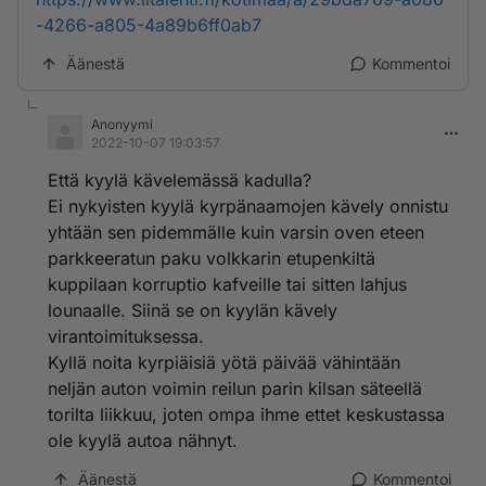
-4266-a805-4a89b6ff0ab7
Äänestä
Kommentoi
Anonyymi
2022-10-07 19:03:57
Että kyylä kävelemässä kadulla?
Ei nykyisten kyylä kyrpänaamojen kävely onnistu
yhtään sen pidemmälle kuin varsin oven eteen
parkkeeratun paku volkkarin etupenkiltä
kuppilaan korruptio kafveille tai sitten lahjus
lounaalle. Siinä se on kyylän kävely
virantoimituksessa.
Kyllä noita kyrpiäisiä yötä päivää vähintään
neljän auton voimin reilun parin kilsan säteellä
torilta liikkuu, joten ompa ihme ettet keskustassa
ole kyylä autoa nähnyt.
Äänestä
Kommentoi