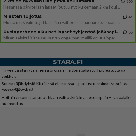
2 km on nykyään liian pitkä koulumatka
109
Hesarissa päivitellään lapset joutuu nyt kulkemaan 2 km kouluun jösses. Ruostefillarilla tuo matka menee vaikka miten äk
Miesten tuijotus
45
Mutta mies vain tuijottaa, siinä vaiheessa käännän itse pään pois. Mikä juttu? Yleensä jos joku tuijottaa tai katsoo, hä
Uusioperheen aikuiset lapset tyhjentää jääkaapin käydessään
66
Miten selvittäisitte seuraavan ongelman, meillä on uusioperhe, minulla teini-ikäiset lapset ja puolisolla aikuiset, jotk
STARA.FI
Hirveä väistänyt nainen ajoi ojaan – sitten paljastui huolestuttavia
seikkoja
Suuria räjähdyksiä Kittilässä elokuussa – puolustusvoimat suorittaa
massaräjäytyksiä
Hoitaja ei toimittanut potilaan valituskirjelmää eteenpäin – sairaalalle
huomautus