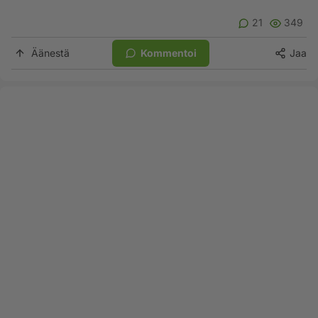
21
349
Äänestä
Kommentoi
Jaa