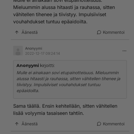
Mulle ei ainakaan sovi etupainotteisuus.
Mieluummin alussa hitaasti ja rauhassa, sitten
vähitellen tihenee ja tiivistyy. Impulsiiviset
vouhahdukset tuntuu epäaidoilta.
Äänestä
Kommentoi
Anonyymi
2022-12-17 09:24:14
Anonyymi
kirjoitti:
Mulle ei ainakaan sovi etupainotteisuus. Mieluummin
alussa hitaasti ja rauhassa, sitten vähitellen tihenee ja
tiivistyy. Impulsiiviset vouhahdukset tuntuu
epäaidoilta.
Sama täällä. Ensin kehitellään, sitten vähitellen
lisää volyymia tasaiseen tahtiin.
Äänestä
Kommentoi