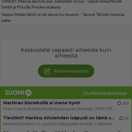
VINKKI: Mies ja alaston ase -komediat tv:ssä - Upeat Anna Nicole
Smith ja Priscilla Presley mukana
Vappu Pimiän lähtö ei ole ainoa iso muutos - Tanssii Tähtien Kanssa
palaa
Keskustele vapaasti aiheesta kuin
aiheesta
Aloita keskustelu
Osallistu keskusteluun
Martinan bisneksillä ei mene hyvin
332
https://www.iltalehti.fi/viihdeuutiset/a/c46da6ab-340f-4790-aaa7-0865eed2336 Yrityksen konkurssihakemus on tullut kärä
Tiesitkö? Martina Aitolehden isäpuoli on tämä suosittu laulaja
35
Martina Aitolehti on seurattu julkisuuden henkilö. Lähipiiriin mahtuu muitakin tunnettuja henkilöitä. Tiesitkö, että Ma