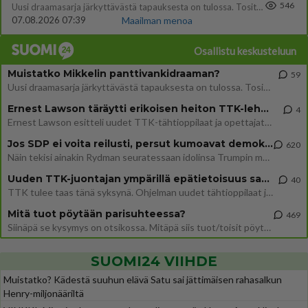
546
Uusi draamasarja järkyttävästä tapauksesta on tulossa. Tositapahtumiin perustuva sarja ammentaa vuoden 1986 Mikkelin pan
07.08.2026 07:39
Maailman menoa
Osallistu keskusteluun
Muistatko Mikkelin panttivankidraaman?
59
Uusi draamasarja järkyttävästä tapauksesta on tulossa. Tositapahtumiin perustuva sarja ammentaa vuoden 1986 Mikkelin pan
Ernest Lawson täräytti erikoisen heiton TTK-lehdistötilaisuudessa: " Onko tässä tarkoituksena...?"
4
Ernest Lawson esitteli uudet TTK-tähtioppilaat ja opettajat torstaina 6.8. lehdistölle. Tulevalla kaudella on yksi hausk
Jos SDP ei voita reilusti, persut kumoavat demokratian Suomesta
620
Näin tekisi ainakin Rydman seuratessaan idolinsa Trumpin mallia https://www.is.fi/politiikka/art-2000012187244.html
Uuden TTK-juontajan ympärillä epätietoisuus sakenee - Nyt MTV hämmentää soppaa
40
TTK tulee taas tänä syksynä. Ohjelman uudet tähtioppilaat julkistetaan torstaina 6. elokuuta klo 14 alkavassa lehdistö
Mitä tuot pöytään parisuhteessa?
469
Siinäpä se kysymys on otsikossa. Mitäpä siis tuot/toisit pöytään parisuhteessa? Oletko mies vai nainen? Koetko sen mitä
SUOMI24 VIIHDE
Muistatko? Kädestä suuhun elävä Satu sai jättimäisen rahasalkun
Henry-miljonääriltä