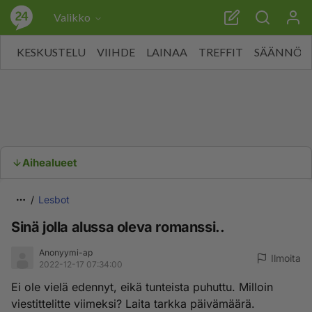
Valikko
KESKUSTELU
VIIHDE
LAINAA
TREFFIT
SÄÄNNÖT
Aihealueet
Lesbot
Sinä jolla alussa oleva romanssi..
Anonyymi-ap
Ilmoita
2022-12-17 07:34:00
Ei ole vielä edennyt, eikä tunteista puhuttu. Milloin
viestittelitte viimeksi? Laita tarkka päivämäärä.