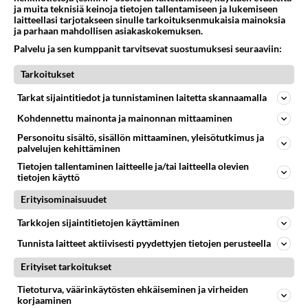
ja muita teknisiä keinoja tietojen tallentamiseen ja lukemiseen
Anonyymi
laitteellasi tarjotakseen sinulle tarkoituksenmukaisia mainoksia
2022-12-17 09:22:35
ja parhaan mahdollisen asiakaskokemuksen.
siis heteromies etsii lesboa
Palvelu ja sen kumppanit tarvitsevat suostumuksesi seuraaviin:
Äänestä
Kommentoi
Tarkoitukset
Tarkat sijaintitiedot ja tunnistaminen laitetta skannaamalla
Anonyymi
Kohdennettu mainonta ja mainonnan mittaaminen
2022-12-17 09:36:26
Personoitu sisältö, sisällön mittaaminen, yleisötutkimus ja
Anonyymi
kirjoitti:
palvelujen kehittäminen
siis heteromies etsii lesboa
Tietojen tallentaminen laitteelle ja/tai laitteella olevien
tietojen käyttö
Heteromiehen ei pidä koskaan lannistua.
Erityisominaisuudet
Otti ja rakastui lesbo naiseen.
Tarkkojen sijaintitietojen käyttäminen
Niin kaunis ja viaton.
Tunnista laitteet aktiivisesti pyydettyjen tietojen perusteella
Vähän tyhmä, mutta eiköhän siitä hän ällistyy
kun tutustutaan läheisemmin.
Erityiset tarkoitukset
Tietoturva, väärinkäytösten ehkäiseminen ja virheiden
Heteromiehen pitää uskoa itseensä.
korjaaminen