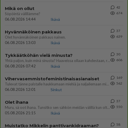
42
Mikä on ollut
674
Söpöintä välillämme?
06.08.2026 14:44
Ikävä
37
Hyvännäköinen pakkaus
639
Olet hyvännäköinen pakkaus nainen.
06.08.2026 13:03
Ikävä
30
Tykkäätköhän vielä minusta?
606
Yhtä paljon, kuin minä sinusta? Haaveissa ollaan kahdestaan, rauhassa ja lähennytään fyysisesti ja tutustutaan syvemmin
06.08.2026 07:42
Ikävä
169
Vihervasemmistofeministinaisasianaiset
562
Tulevat tänne palstalle haukkumaan miehiä ja naljailemaan miehelle, kehuvat olevansa heitä parempia. Itse asuvat MIEHE
06.08.2026 12:01
Sinkut
37
Olet ihana
550
Muru, sä oot ihana. Tunsitko sen sähkön meidän välillä kun oltiin ihan låhekkäin? 👩‍❤️‍👩❤️😼😘
05.08.2026 21:15
Ikävä
58
Muistatko Mikkelin panttivankidraaman?