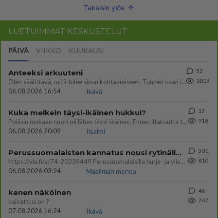
Takaisin ylös
LUETUIMMAT KESKUSTELUT
PÄIVÄ
VIIKKO
KUUKAUSI
52
Anteeksi arkuuteni
1013
Olen säälittävä, mitä tulee sinun kohtaamiseen. Tunnen vaan itseni todella epävarmaksi sun kanssa. Jos minun olisi pitän
06.08.2026 16:54
Ikävä
17
Kuka melkein täysi-ikäinen hukkui?
916
Poliisin mukaan nuori oli lähes täysi-ikäinen. Ennen iltakuutta tulleen ilmoituksen mukaan ihminen oli joutunut mahdoll
06.08.2026 20:09
Iisalmi
501
Perussuomalaisten kannatus nousi rytinällä Ylen tänään julkaisemassa tuoreimmassa gallup-kyselyssä.
810
https://yle.fi/a/74-20239449 Perussuomalaisilla hurja- ja ylivoimaisesti suurin nousu tässä uudessa Ylen gallupissa. Kyl
06.08.2026 03:24
Maailman menoa
46
kenen näköinen
747
kaivattusi on ?
07.08.2026 16:24
Ikävä