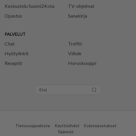
Keskustelu Suomi24:sta
TV-ohjelmat
Opastus
Sanakirja
PALVELUT
Chat
Treffit
Hyötylinkit
Viihde
Reseptit
Horoskooppi
Tietosuojaseloste
Käyttöehdot
Evästeasetukset
Säännöt