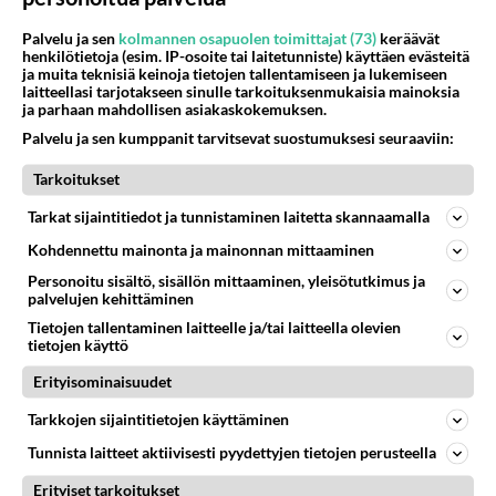
Kommentoi aloitusta...
Palvelu ja sen
kolmannen osapuolen toimittajat (73)
keräävät
henkilötietoja (esim. IP-osoite tai laitetunniste) käyttäen evästeitä
ja muita teknisiä keinoja tietojen tallentamiseen ja lukemiseen
Ketjusta on poistettu
3
sääntöjenvastaista viestiä.
laitteellasi tarjotakseen sinulle tarkoituksenmukaisia mainoksia
ja parhaan mahdollisen asiakaskokemuksen.
Takaisin ylös
Palvelu ja sen kumppanit tarvitsevat suostumuksesi seuraaviin:
Tarkoitukset
LUETUIMMAT KESKUSTELUT
Tarkat sijaintitiedot ja tunnistaminen laitetta skannaamalla
PÄIVÄ
VIIKKO
KUUKAUSI
Kohdennettu mainonta ja mainonnan mittaaminen
Personoitu sisältö, sisällön mittaaminen, yleisötutkimus ja
313
Martinan bisneksillä ei mene hyvin
palvelujen kehittäminen
1419
https://www.iltalehti.fi/viihdeuutiset/a/c46da6ab-340f-4790-aaa7-0865eed2336 Yrityksen konkurssihakemus on tullut kärä
Tietojen tallentaminen laitteelle ja/tai laitteella olevien
05.08.2026 05:51
Kotimaiset julkkisjuorut
tietojen käyttö
31
Tiesitkö? Martina Aitolehden isäpuoli on tämä suosittu laulaja
Erityisominaisuudet
1159
Martina Aitolehti on seurattu julkisuuden henkilö. Lähipiiriin mahtuu muitakin tunnettuja henkilöitä. Tiesitkö, että Ma
05.08.2026 07:23
Kotimaiset julkkisjuorut
Tarkkojen sijaintitietojen käyttäminen
Tunnista laitteet aktiivisesti pyydettyjen tietojen perusteella
62
Mitä töitä kaivattusi on tehnyt?
922
😅
Erityiset tarkoitukset