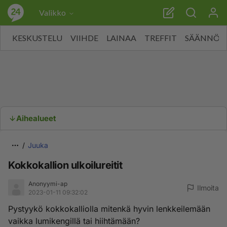
Valikko
KESKUSTELU
VIIHDE
LAINAA
TREFFIT
SÄÄNNÖT
Aihealueet
Juuka
Kokkokallion ulkoilureitit
Anonyymi-ap
Ilmoita
2023-01-11 09:32:02
Pystyykö kokkokalliolla mitenkä hyvin lenkkeilemään
vaikka lumikengillä tai hiihtämään?