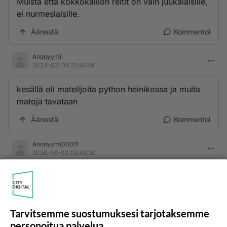
Muista että kokkokallion reitit on vain juukalaisille,
ei nurmeslaisille.
Äänestä
Kommentoi
Anonyymi
2024-03-09 21:46:59
kesällä oli matelijoita python heinikossa ja muita
matoja tavataan
Äänestä
Kommentoi
Anonyymi00011
2026-06-02 09:46:30
Siellä on nähty karhuja ei kannata mennä
Äänestä
Kommentoi
Tarvitsemme suostumuksesi tarjotaksemme
personoitua palvelua