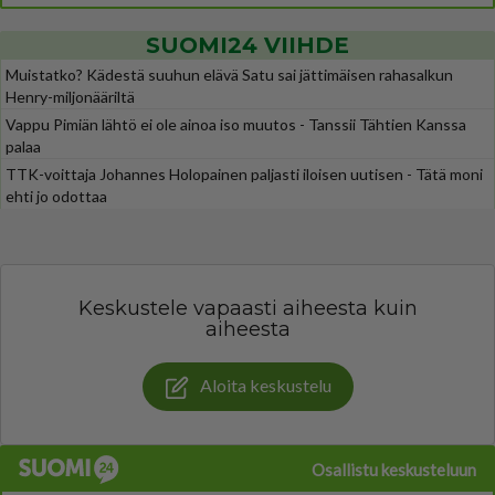
SUOMI24 VIIHDE
Muistatko? Kädestä suuhun elävä Satu sai jättimäisen rahasalkun
Henry-miljonääriltä
Vappu Pimiän lähtö ei ole ainoa iso muutos - Tanssii Tähtien Kanssa
palaa
TTK-voittaja Johannes Holopainen paljasti iloisen uutisen - Tätä moni
ehti jo odottaa
Keskustele vapaasti aiheesta kuin
aiheesta
Aloita keskustelu
Osallistu keskusteluun