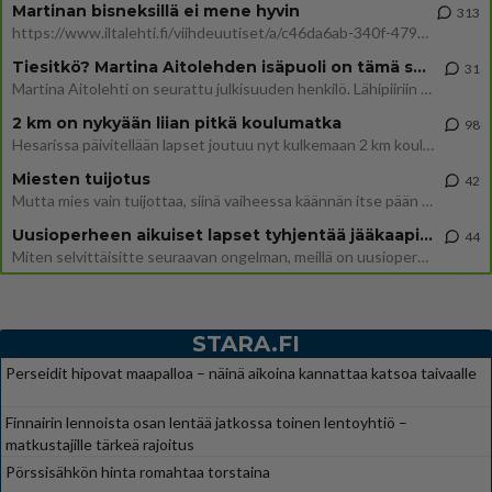
Martinan bisneksillä ei mene hyvin
313
https://www.iltalehti.fi/viihdeuutiset/a/c46da6ab-340f-4790-aaa7-0865eed2336 Yrityksen konkurssihakemus on tullut kärä
Tiesitkö? Martina Aitolehden isäpuoli on tämä suosittu laulaja
31
Martina Aitolehti on seurattu julkisuuden henkilö. Lähipiiriin mahtuu muitakin tunnettuja henkilöitä. Tiesitkö, että Ma
2 km on nykyään liian pitkä koulumatka
98
Hesarissa päivitellään lapset joutuu nyt kulkemaan 2 km kouluun jösses. Ruostefillarilla tuo matka menee vaikka miten äk
Miesten tuijotus
42
Mutta mies vain tuijottaa, siinä vaiheessa käännän itse pään pois. Mikä juttu? Yleensä jos joku tuijottaa tai katsoo, hä
Uusioperheen aikuiset lapset tyhjentää jääkaapin käydessään
44
Miten selvittäisitte seuraavan ongelman, meillä on uusioperhe, minulla teini-ikäiset lapset ja puolisolla aikuiset, jotk
STARA.FI
Perseidit hipovat maapalloa – näinä aikoina kannattaa katsoa taivaalle
Finnairin lennoista osan lentää jatkossa toinen lentoyhtiö –
matkustajille tärkeä rajoitus
Pörssisähkön hinta romahtaa torstaina