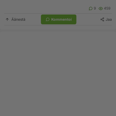
9
459
Äänestä
Kommentoi
Jaa