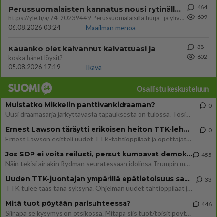
464
Perussuomalaisten kannatus nousi rytinällä Ylen tänään julkaisemassa tuoreimmassa gallup-kyselyssä.
609
https://yle.fi/a/74-20239449 Perussuomalaisilla hurja- ja ylivoimaisesti suurin nousu tässä uudessa Ylen gallupissa. Kyl
06.08.2026 03:24
Maailman menoa
38
Kauanko olet kaivannut kaivattuasi ja
602
koska hänet löysit?
05.08.2026 17:19
Ikävä
Osallistu keskusteluun
Muistatko Mikkelin panttivankidraaman?
0
Uusi draamasarja järkyttävästä tapauksesta on tulossa. Tositapahtumiin perustuva sarja ammentaa vuoden 1986 Mikkelin pan
Ernest Lawson täräytti erikoisen heiton TTK-lehdistötilaisuudessa: " Onko tässä tarkoituksena...?"
0
Ernest Lawson esitteli uudet TTK-tähtioppilaat ja opettajat torstaina 6.8. lehdistölle. Tulevalla kaudella on yksi hausk
Jos SDP ei voita reilusti, persut kumoavat demokratian Suomesta
455
Näin tekisi ainakin Rydman seuratessaan idolinsa Trumpin mallia https://www.is.fi/politiikka/art-2000012187244.html
Uuden TTK-juontajan ympärillä epätietoisuus sakenee - Nyt MTV hämmentää soppaa
33
TTK tulee taas tänä syksynä. Ohjelman uudet tähtioppilaat julkistetaan torstaina 6. elokuuta klo 14 alkavassa lehdistö
Mitä tuot pöytään parisuhteessa?
446
Siinäpä se kysymys on otsikossa. Mitäpä siis tuot/toisit pöytään parisuhteessa? Oletko mies vai nainen? Koetko sen mitä