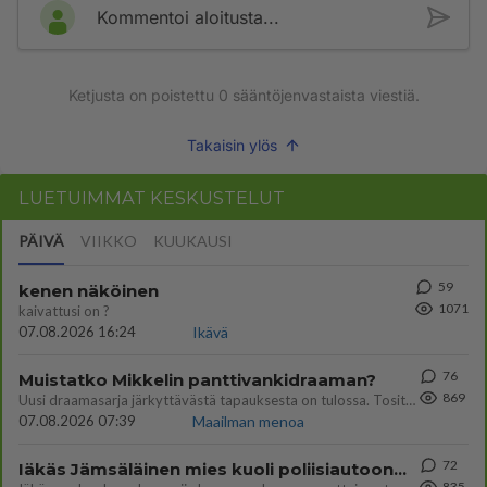
Kommentoi aloitusta...
Ketjusta on poistettu
0
sääntöjenvastaista viestiä.
Takaisin ylös
LUETUIMMAT KESKUSTELUT
PÄIVÄ
VIIKKO
KUUKAUSI
59
kenen näköinen
1071
kaivattusi on ?
07.08.2026 16:24
Ikävä
76
Muistatko Mikkelin panttivankidraaman?
869
Uusi draamasarja järkyttävästä tapauksesta on tulossa. Tositapahtumiin perustuva sarja ammentaa vuoden 1986 Mikkelin pan
07.08.2026 07:39
Maailman menoa
72
Iäkäs Jämsäläinen mies kuoli poliisiautoon matkalla Jyväskylän putkaan
835