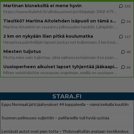
Martinan bisneksillä ei mene hyvin
333
https://www.iltalehti.fi/viihdeuutiset/a/c46da6ab-340f-4790-aaa7-0865eed2336 Yrityksen konkurssihakemus on tullut kärä
Tiesitkö? Martina Aitolehden isäpuoli on tämä suosittu laulaja
36
Martina Aitolehti on seurattu julkisuuden henkilö. Lähipiiriin mahtuu muitakin tunnettuja henkilöitä. Tiesitkö, että Ma
2 km on nykyään liian pitkä koulumatka
117
Hesarissa päivitellään lapset joutuu nyt kulkemaan 2 km kouluun jösses. Ruostefillarilla tuo matka menee vaikka miten äk
Miesten tuijotus
49
Mutta mies vain tuijottaa, siinä vaiheessa käännän itse pään pois. Mikä juttu? Yleensä jos joku tuijottaa tai katsoo, hä
Uusioperheen aikuiset lapset tyhjentää jääkaapin käydessään
66
Miten selvittäisitte seuraavan ongelman, meillä on uusioperhe, minulla teini-ikäiset lapset ja puolisolla aikuiset, jotk
STARA.FI
Eppu Normaali jätti jäähyväiset 44 kappaleella – nämä keikalla kuultiin
Suomen pelimuseo suljettiin – pelifaneille tuli hyviä uutisia
Lentävät autot ovat pian totta – Yhdysvaltoihin avataan testikeskus