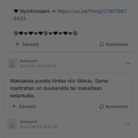
❤️ ­N­­­y­m­­f­o­m­a­­­a­­­n­­­i ->
https://ye.pe/finngirl21#17867
8933
🔞❤️💋❤️💋❤️🔞💋❤️💋❤️💋🔞
Äänestä
Kommentoi
Anonyymi
2023-05-25 10:07:31
Maksakaa puusta hintaa niin liikkuu. Sama
mantrahan on duunareilla tai makaillaan
kelantuilla.
Äänestä
Kommentoi
Anonyymi
2023-06-02 19:37:49