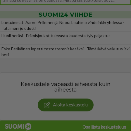
Siinäpä se kysymys on otsikossa. Mitäpä siis tuot/toisit pöytään parisuhteessa? Oletko mies vai nainen? Koetko sen mitä
SUOMI24 VIIHDE
Luetuimmat: Aarne Pelkonen ja Noora Louhimo vihdoinkin yhdessä -
Tätä moni jo odotti
Huoli heräsi - Erikoisjoukot tulevasta kaudesta tyly paljastus
Esko Eerikäinen lopetti testosteronit kesäksi - Tämä ikävä vaikutus iski
heti
Keskustele vapaasti aiheesta kuin
aiheesta
Aloita keskustelu
Osallistu keskusteluun