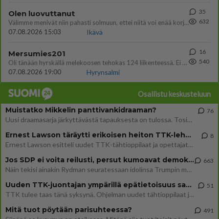
35
Olen luovuttanut
632
Välimme menivät niin pahasti solmuun, ettei niitä voi enää korjata. On aika jatkaa elämässä eteenpäin. Toivon sulle kaik
07.08.2026 15:03
Ikävä
16
Mersumies201
540
Oli tänään hyrskällä melekoosen tehokas 124 liikenteessä. Ei paljon vastamäki haitannu....
07.08.2026 19:00
Hyrynsalmi
Osallistu keskusteluun
Muistatko Mikkelin panttivankidraaman?
76
Uusi draamasarja järkyttävästä tapauksesta on tulossa. Tositapahtumiin perustuva sarja ammentaa vuoden 1986 Mikkelin pan
Ernest Lawson täräytti erikoisen heiton TTK-lehdistötilaisuudessa: " Onko tässä tarkoituksena...?"
8
Ernest Lawson esitteli uudet TTK-tähtioppilaat ja opettajat torstaina 6.8. lehdistölle. Tulevalla kaudella on yksi hausk
Jos SDP ei voita reilusti, persut kumoavat demokratian Suomesta
663
Näin tekisi ainakin Rydman seuratessaan idolinsa Trumpin mallia https://www.is.fi/politiikka/art-2000012187244.html
Uuden TTK-juontajan ympärillä epätietoisuus sakenee - Nyt MTV hämmentää soppaa
51
TTK tulee taas tänä syksynä. Ohjelman uudet tähtioppilaat julkistetaan torstaina 6. elokuuta klo 14 alkavassa lehdistö
Mitä tuot pöytään parisuhteessa?
491