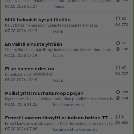
Iäkäs vanhus humalassa niin huonossa kunnossa, ettei pystynyt huolehtimaan itsestään niin ainoa apu sillä hetkellä oli
07.08.2026 12:07
Jämsä
62
Mitä haluaisit kysyä tänään
770
Kaivatultasi? Anna jokin tunniste itsestäni tai hänestä.
07.08.2026 13:15
Ikävä
52
En välitä sinusta yhtään
730
Olet pelkkä itsestään liikoja luuleva ämmä. Kierrän sinut kaukaa nyt ja aina. Olit mulle pelkkä lelu vaan.
07.08.2026 17:14
Ikävä
67
Ei se nainen edes oo
707
mitenkään nätti 🤣🤣🤣🤣🤣
08.08.2026 19:19
Ikävä
328
Poliisi yritti murhata mopopojan
694
Nyt menee kissalan poikien touhu liian pitkälle! https://www.is.fi/kotimaa/art-2000012193221.html Karu video mopomiiti
08.08.2026 21:05
Maailman menoa
8
Ernest Lawson täräytti erikoisen heiton TTK-lehdistötilaisuudessa: " Onko tässä tarkoituksena...?"
682
Ernest Lawson esitteli uudet TTK-tähtioppilaat ja opettajat torstaina 6.8. lehdistölle. Tulevalla kaudella on yksi hausk
07.08.2026 07:20
Kotimaiset julkkisjuorut