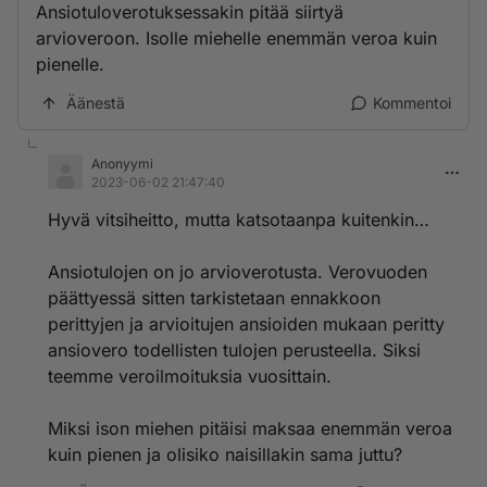
Ansiotuloverotuksessakin pitää siirtyä
arvioveroon. Isolle miehelle enemmän veroa kuin
pienelle.
Äänestä
Kommentoi
Anonyymi
2023-06-02 21:47:40
Hyvä vitsiheitto, mutta katsotaanpa kuitenkin…
Ansiotulojen on jo arvioverotusta. Verovuoden
päättyessä sitten tarkistetaan ennakkoon
perittyjen ja arvioitujen ansioiden mukaan peritty
ansiovero todellisten tulojen perusteella. Siksi
teemme veroilmoituksia vuosittain.
Miksi ison miehen pitäisi maksaa enemmän veroa
kuin pienen ja olisiko naisillakin sama juttu?