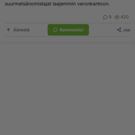
suurmetsänomistajat laajemmin veronkantoon.
9
420
Äänestä
Kommentoi
Jaa