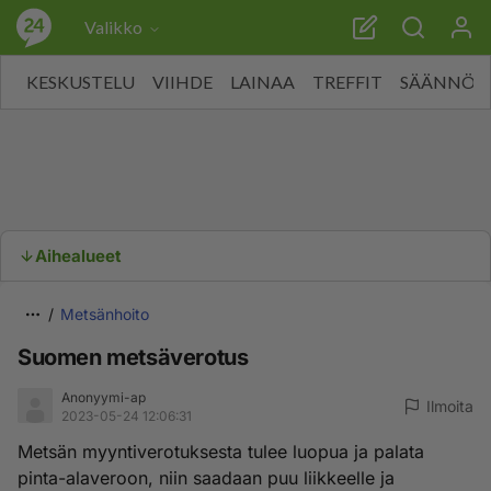
Valikko
KESKUSTELU
VIIHDE
LAINAA
TREFFIT
SÄÄNNÖT
Aihealueet
Metsänhoito
Suomen metsäverotus
Anonyymi-ap
Ilmoita
2023-05-24 12:06:31
Metsän myyntiverotuksesta tulee luopua ja palata
pinta-alaveroon, niin saadaan puu liikkeelle ja