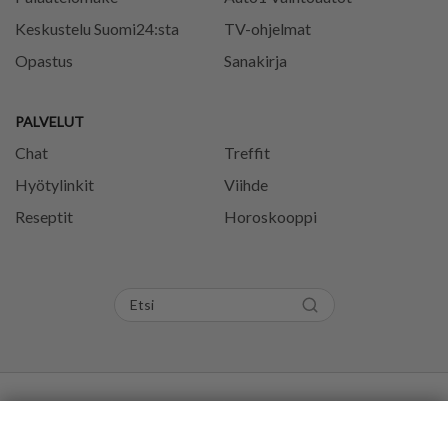
Keskustelu Suomi24:sta
TV-ohjelmat
Opastus
Sanakirja
PALVELUT
Chat
Treffit
Hyötylinkit
Viihde
Reseptit
Horoskooppi
Tietosuojaseloste
Käyttöehdot
Evästeasetukset
Kommentoi
Kuumat
Trendaavat
Aihe
Säännöt