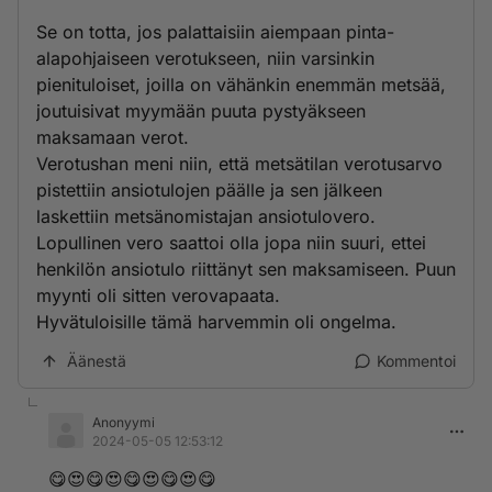
Se on totta, jos palattaisiin aiempaan pinta-
alapohjaiseen verotukseen, niin varsinkin
pienituloiset, joilla on vähänkin enemmän metsää,
joutuisivat myymään puuta pystyäkseen
maksamaan verot.
Verotushan meni niin, että metsätilan verotusarvo
pistettiin ansiotulojen päälle ja sen jälkeen
laskettiin metsänomistajan ansiotulovero.
Lopullinen vero saattoi olla jopa niin suuri, ettei
henkilön ansiotulo riittänyt sen maksamiseen. Puun
myynti oli sitten verovapaata.
Hyvätuloisille tämä harvemmin oli ongelma.
Äänestä
Kommentoi
Anonyymi
2024-05-05 12:53:12
😋😍😋😍😋😍😋😍😋