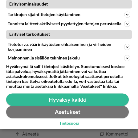
Erityisominaisuudet
Tarkkojen sijaintitietojen käyttäminen
Anonyymi
Tunnista laitteet aktiivisesti pyydettyjen tietojen perusteella
2023-06-03 12:17:51
Erityiset tarkoitukset
Anonyymi
kirjoitti:
Kyllä tuolloin tarkistettiin, kuten nykyisinkin,
Tietoturva, väärinkäytösten ehkäiseminen ja virheiden
korjaaminen
veronmaksajan kokonaisansiotulot. Eli palkkatulo,
johon oli lisätty metsän verotusarvo ja sen jälkeen
Lue lisää
Mainonnan ja sisällön tekninen jakelu
laskettiin vasta lopullinen vero. Tuli palautusta,
Hyväksymällä sallit tietojesi käsittelyn. Suostumuksesi koskee
lisäveroa tai ennakkoon peritty verot olivat ’osuneet’
Yrittäjän maksamat ennakkoverot ne
tätä palvelua, hyväksymättä jättäminen voi vaikuttaa
nappiin….
asiakaskokemukseesi. Jotkut teknologiat saattavat perustella
arvioverotusta on. Etukäteen ei voi tietää miten
tietojen käsittelyä oikeutetulla edulla, voit vastustaa tätä tai
bisnekset sujuvat, mutta verot täytyy maksaa
muuttaa muita asetuksia klikkaamalla "Asetukset" linkkiä.
omatoimisesti joka kuukausi sen mukaan mitä
Hyväksy kaikki
verottaja on arvioinut tuloksi. Kyllä nousisi kova
poru, jos työntekijöiden pitöisi itse maksaa
Asetukset
veronsa joka kuukausi riippumatta siitä onko
töitä vaiko ei. Näin se kuitenkin menee yrittäjillä.
Tietosuoja
Äänestä
Kommentoi