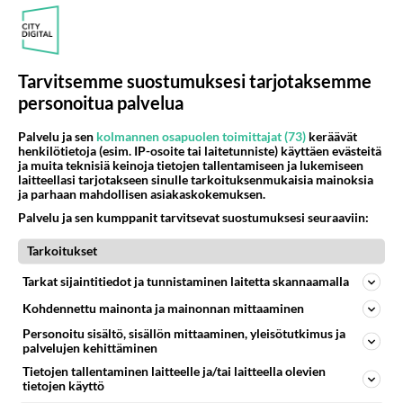
Tarvitsemme suostumuksesi tarjotaksemme
personoitua palvelua
Palvelu ja sen
kolmannen osapuolen toimittajat (73)
keräävät
henkilötietoja (esim. IP-osoite tai laitetunniste) käyttäen evästeitä
ja muita teknisiä keinoja tietojen tallentamiseen ja lukemiseen
laitteellasi tarjotakseen sinulle tarkoituksenmukaisia mainoksia
ja parhaan mahdollisen asiakaskokemuksen.
Palvelu ja sen kumppanit tarvitsevat suostumuksesi seuraaviin:
Tarkoitukset
Tarkat sijaintitiedot ja tunnistaminen laitetta skannaamalla
Kohdennettu mainonta ja mainonnan mittaaminen
Personoitu sisältö, sisällön mittaaminen, yleisötutkimus ja
palvelujen kehittäminen
Tietojen tallentaminen laitteelle ja/tai laitteella olevien
tietojen käyttö