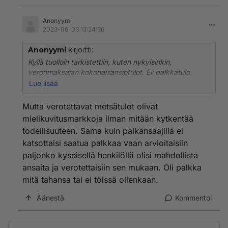
Anonyymi
2023-06-03 13:24:36
Anonyymi
kirjoitti:
Kyllä tuolloin tarkistettiin, kuten nykyisinkin,
veronmaksajan kokonaisansiotulot. Eli palkkatulo,
johon oli lisätty metsän verotusarvo ja sen jälkeen
Lue lisää
laskettiin vasta lopullinen vero. Tuli palautusta,
lisäveroa tai ennakkoon peritty verot olivat ’osuneet’
Mutta verotettavat metsätulot olivat
nappiin….
mielikuvitusmarkkoja ilman mitään kytkentää
todellisuuteen. Sama kuin palkansaajilla ei
katsottaisi saatua palkkaa vaan arvioitaisiin
paljonko kyseisellä henkilöllä olisi mahdollista
ansaita ja verotettaisiin sen mukaan. Oli palkka
mitä tahansa tai ei töissä ollenkaan.
Äänestä
Kommentoi