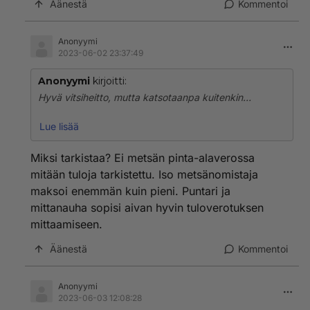
Äänestä
Kommentoi
Anonyymi
2023-06-02 23:37:49
Anonyymi
kirjoitti:
Hyvä vitsiheitto, mutta katsotaanpa kuitenkin…
Ansiotulojen on jo arvioverotusta. Verovuoden
Lue lisää
päättyessä sitten tarkistetaan ennakkoon perittyjen ja
arvioitujen ansioiden mukaan peritty ansiovero
Miksi tarkistaa? Ei metsän pinta-alaverossa
todellisten tulojen perusteella. Siksi teemme
mitään tuloja tarkistettu. Iso metsänomistaja
veroilmoituksia vuosittain.
maksoi enemmän kuin pieni. Puntari ja
mittanauha sopisi aivan hyvin tuloverotuksen
Miksi ison miehen pitäisi maksaa enemmän veroa kuin
pienen ja olisiko naisillakin sama juttu?
mittaamiseen.
Äänestä
Kommentoi
Anonyymi
2023-06-03 12:08:28